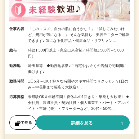
仕事内容
「このコスメ、自分の肌に合うかな？」「試してみたいけ
ど、費用が気になる…」 そんな気持ち、美容モニターで解決
できます♪ 気になる化粧品・健康食品・サプリメン…
給与
時給1,500円以上（完全出来高制／時間額1,500円～5,000
円）
勤務地
埼玉県等 ◆勤務地多数♪ご自宅やお近くの店舗で間時間に
働けます♪
勤務時間
1日5分～OK！好きな時間やスキマ時間でサクッと♪ ☆1日の
み～中長期まで幅広く大歓迎♪…
応募資格
未経験OK＆年齢不問！夏休みの1回きり・単発も大歓迎！ ★
会社員・派遣社員・契約社員・個人事業主・パート・アルバ
イト・主婦（夫）・フリーターなど、20代～50代…
詳細を見る
後で見る