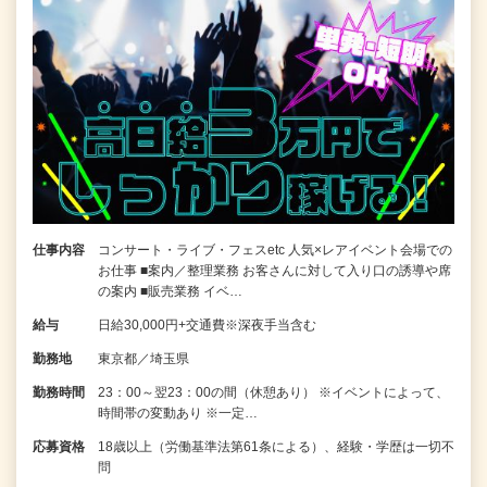
仕事内容
コンサート・ライブ・フェスetc 人気×レアイベント会場での
お仕事 ■案内／整理業務 お客さんに対して入り口の誘導や席
の案内 ■販売業務 イベ…
給与
日給30,000円+交通費※深夜手当含む
勤務地
東京都／埼玉県
勤務時間
23：00～翌23：00の間（休憩あり） ※イベントによって、
時間帯の変動あり ※一定…
応募資格
18歳以上（労働基準法第61条による）、経験・学歴は一切不
問