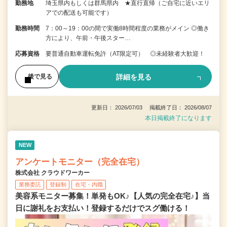
勤務地
埼玉県内もしくは群馬県内 ★直行直帰（ご自宅に近いエリ
アでの配送も可能です）
勤務時間
7：00～19：00の間で実働8時間程度の業務がメイン ◎働き
方により、午前・午後スター…
応募資格
要普通自動車運転免許（AT限定可） ◎未経験者大歓迎！
詳細を見る
後で見る
更新日： 2026/07/03 掲載終了日： 2026/08/07
本日掲載終了になります
NEW
アンケートモニター（完全在宅）
株式会社 クラウドワーカー
業務委託
登録制
在宅・内職
美容系モニター募集！単発もOK♪【人気の完全在宅♪】当
日に謝礼をお支払い！登録するだけでスグ働ける！