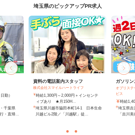
埼玉県のピックアップPR求人
資料の電話案内スタッフ
ガソリン
株式会社スマイルハートライフ
オブリステ
ビス
0円（日勤）
時給1,300円～2,000円＋インセンテ
ィブあり ★月150H...
時給1,4
・千葉県
埼玉県川越市脇田本町14-1 日本生命
埼玉県吉川
・直帰...
川越ビル2階／「川越駅」徒...
「吉川美南