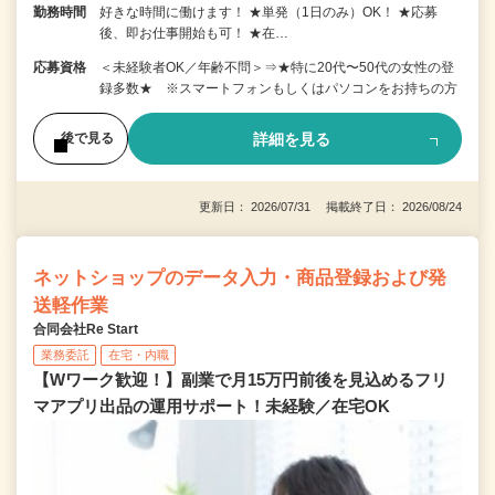
勤務時間
好きな時間に働けます！ ★単発（1日のみ）OK！ ★応募
後、即お仕事開始も可！ ★在…
応募資格
＜未経験者OK／年齢不問＞⇒★特に20代〜50代の女性の登
録多数★ ※スマートフォンもしくはパソコンをお持ちの方
詳細を見る
後で見る
更新日： 2026/07/31 掲載終了日： 2026/08/24
ネットショップのデータ入力・商品登録および発
送軽作業
合同会社Re Start
業務委託
在宅・内職
【Wワーク歓迎！】副業で月15万円前後を見込めるフリ
マアプリ出品の運用サポート！未経験／在宅OK