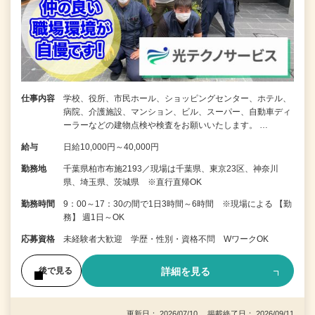
仕事内容
学校、役所、市民ホール、ショッピングセンター、ホテル、
病院、介護施設、マンション、ビル、スーパー、自動車ディ
ーラーなどの建物点検や検査をお願いいたします。 …
給与
日給10,000円～40,000円
勤務地
千葉県柏市布施2193／現場は千葉県、東京23区、神奈川
県、埼玉県、茨城県 ※直行直帰OK
勤務時間
9：00～17：30の間で1日3時間～6時間 ※現場による 【勤
務】 週1日～OK
応募資格
未経験者大歓迎 学歴・性別・資格不問 WワークOK
詳細を見る
後で見る
更新日： 2026/07/10 掲載終了日： 2026/09/11