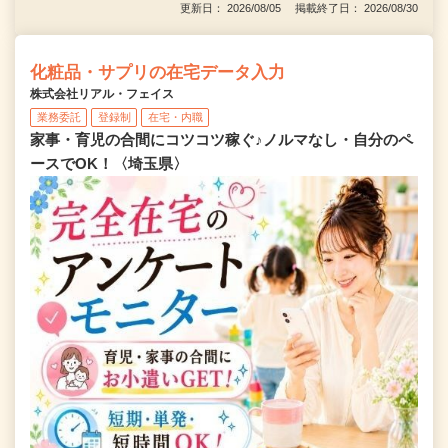
更新日： 2026/08/05 掲載終了日： 2026/08/30
化粧品・サプリの在宅データ入力
株式会社リアル・フェイス
業務委託
登録制
在宅・内職
家事・育児の合間にコツコツ稼ぐ♪ノルマなし・自分のペ
ースでOK！〈埼玉県〉