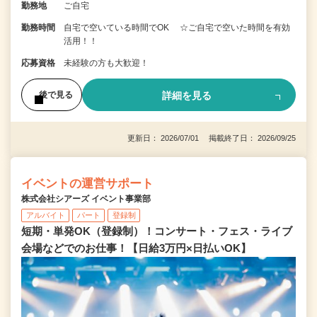
勤務地
ご自宅
勤務時間
自宅で空いている時間でOK ☆ご自宅で空いた時間を有効
活用！！
応募資格
未経験の方も大歓迎！
詳細を見る
後で見る
更新日： 2026/07/01 掲載終了日： 2026/09/25
イベントの運営サポート
株式会社シアーズ イベント事業部
アルバイト
パート
登録制
短期・単発OK（登録制）！コンサート・フェス・ライブ
会場などでのお仕事！【日給3万円×日払いOK】