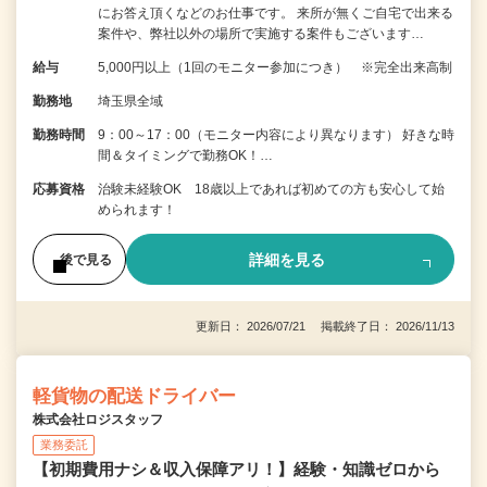
にお答え頂くなどのお仕事です。 来所が無くご自宅で出来る
案件や、弊社以外の場所で実施する案件もございます…
給与
5,000円以上（1回のモニター参加につき） ※完全出来高制
勤務地
埼玉県全域
勤務時間
9：00～17：00（モニター内容により異なります） 好きな時
間＆タイミングで勤務OK！…
応募資格
治験未経験OK 18歳以上であれば初めての方も安心して始
められます！
詳細を見る
後で見る
更新日： 2026/07/21 掲載終了日： 2026/11/13
軽貨物の配送ドライバー
株式会社ロジスタッフ
業務委託
【初期費用ナシ＆収入保障アリ！】経験・知識ゼロから