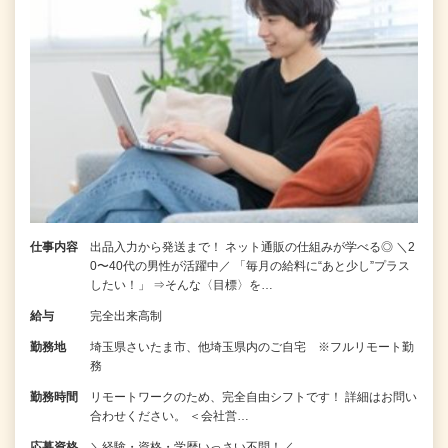
仕事内容
出品入力から発送まで！ ネット通販の仕組みが学べる◎ ＼2
0〜40代の男性が活躍中／ 「毎月の給料に“あと少し”プラス
したい！」 ⇒そんな〈目標〉を…
給与
完全出来高制
勤務地
埼玉県さいたま市、他埼玉県内のご自宅 ※フルリモート勤
務
勤務時間
リモートワークのため、完全自由シフトです！ 詳細はお問い
合わせください。 ＜会社営…
応募資格
＼経験・資格・学歴いっさい不問！／