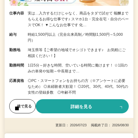
仕事内容
実は…入力するだけじゃなく、商品をタダで試せて 報酬まで
もらえるお得な仕事です♪ スマホ1台・完全在宅・自分のペー
スでOK！ ▼こんなお仕事です 化…
給与
時給1,500円以上（完全出来高制／時間額1,500円～5,000
円）
勤務地
埼玉県等【ご希望の地域でオシゴトできます♪ お気軽にご
相談ください！】
勤務時間
1日5分～好きな時間、空いている時間に働けます！ ☆1回の
みの単発や短期～中長期まで…
応募資格
◎PC・スマートフォンをお持ちの方（※アンケートに必要
なため） ◎未経験者大歓迎！ ◎20代、30代、40代、50代の
女性の登録多数 ◎年齢不問
詳細を見る
後で見る
更新日： 2026/07/23 掲載終了日： 2026/08/30