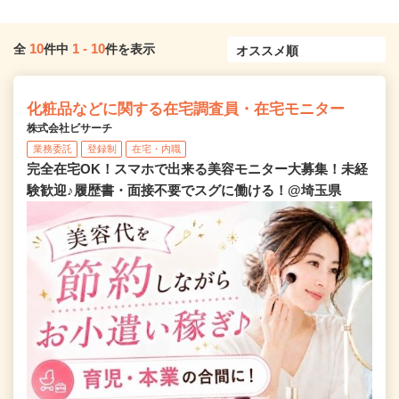
10
1
-
10
全
件中
件を表示
化粧品などに関する在宅調査員・在宅モニター
株式会社ビサーチ
業務委託
登録制
在宅・内職
完全在宅OK！スマホで出来る美容モニター大募集！未経
験歓迎♪履歴書・面接不要でスグに働ける！@埼玉県