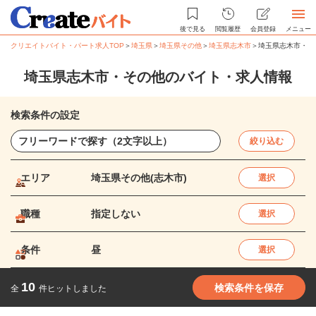
後で見る
閲覧履歴
会員登録
メニュー
クリエイトバイト・パート求人TOP
＞
埼玉県
＞
埼玉県その他
＞
埼玉県志木市
＞
埼玉県志木市・そ
埼玉県志木市・その他のバイト・求人情報
検索条件の設定
絞り込む
エリア
埼玉県その他(志木市)
選択
職種
指定しない
選択
条件
昼
選択
10
検索条件を保存
全
件ヒットしました