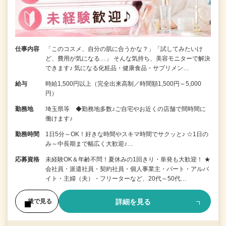
仕事内容
「このコスメ、自分の肌に合うかな？」「試してみたいけ
ど、費用が気になる…」 そんな気持ち、美容モニターで解決
できます♪ 気になる化粧品・健康食品・サプリメン…
給与
時給1,500円以上（完全出来高制／時間額1,500円～5,000
円）
勤務地
埼玉県等 ◆勤務地多数♪ご自宅やお近くの店舗で間時間に
働けます♪
勤務時間
1日5分～OK！好きな時間やスキマ時間でサクッと♪ ☆1日の
み～中長期まで幅広く大歓迎♪…
応募資格
未経験OK＆年齢不問！夏休みの1回きり・単発も大歓迎！ ★
会社員・派遣社員・契約社員・個人事業主・パート・アルバ
イト・主婦（夫）・フリーターなど、20代～50代…
詳細を見る
後で見る