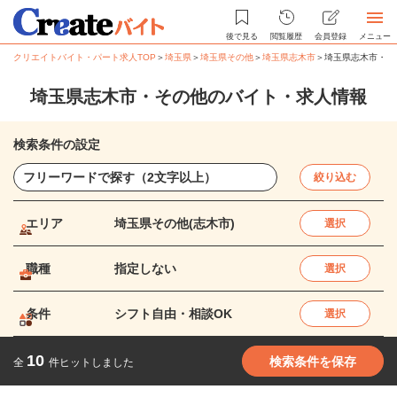
後で見る
閲覧履歴
会員登録
メニュー
クリエイトバイト・パート求人TOP
＞
埼玉県
＞
埼玉県その他
＞
埼玉県志木市
＞
埼玉県志木市・そ
埼玉県志木市・その他のバイト・求人情報
検索条件の設定
絞り込む
エリア
埼玉県その他(志木市)
選択
職種
指定しない
選択
条件
シフト自由・相談OK
選択
10
検索条件を保存
全
件ヒットしました