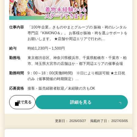
仕事内容
「100年企業」きものやまとグループの 振袖・袴のレンタル
専門店『KIMONO＆』。 お客様が振袖・袴を選ぶサポートを
お願いします。 ★店舗や周辺エリアで行われ…
給与
時給1,230円～1,500円
勤務地
東京都渋谷区、神奈川県横浜市、千葉県船橋市・千葉市・柏
市、埼玉県大宮市の店舗ほか・都下周辺エリアの催事会場
勤務時間
9：00～18：00(実働8時間) ※日により相談可能 ★土日祝
のみ（催事開催の時期限定）…
応募資格
接客・販売経験者歓迎／未経験の方もOK
詳細を見る
後で見る
更新日： 2026/03/27 掲載終了日： 2027/03/05