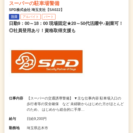
スーパーの駐車場警備
SPD株式会社 埼玉支社【SA022】
注目
アルバイト
パート
日勤9：00～18：00 現場固定★20～50代活躍中♪副業可！
◎社員登用あり！資格取得支援も
仕事内容
【スーパーの交通誘導警備】 ▼主な仕事内容 駐車場入口の
歩行者等の安全確保 など 未経験からはじめた方がほとんど
のため、 はじめから総合的に手厚…
給与
日給9,200円
勤務地
埼玉県志木市