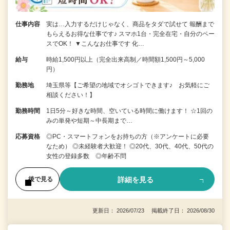
仕事内容
実は…入力するだけじゃなく、商品をタダで試せて 報酬まで
もらえるお得な仕事です♪ スマホ1台・完全在宅・自分のペー
スでOK！ ▼こんなお仕事です 化…
給与
時給1,500円以上（完全出来高制／時間額1,500円～5,000
円）
勤務地
埼玉県等【ご希望の地域でオシゴトできます♪ お気軽にご
相談ください！】
勤務時間
1日5分～好きな時間、空いている時間に働けます！ ☆1回の
みの単発や短期～中長期まで…
応募資格
◎PC・スマートフォンをお持ちの方（※アンケートに必要
なため） ◎未経験者大歓迎！ ◎20代、30代、40代、50代の
女性の登録多数 ◎年齢不問
詳細を見る
後で見る
更新日： 2026/07/23 掲載終了日： 2026/08/30