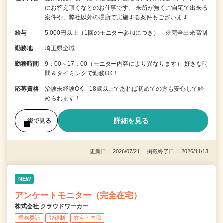
にお答え頂くなどのお仕事です。 来所が無くご自宅で出来る
案件や、弊社以外の場所で実施する案件もございます…
給与
5,000円以上（1回のモニター参加につき） ※完全出来高制
勤務地
埼玉県全域
勤務時間
9：00～17：00（モニター内容により異なります） 好きな時
間＆タイミングで勤務OK！…
応募資格
治験未経験OK 18歳以上であれば初めての方も安心して始
められます！
詳細を見る
後で見る
更新日： 2026/07/21 掲載終了日： 2026/11/13
NEW
アンケートモニター（完全在宅）
株式会社 クラウドワーカー
業務委託
登録制
在宅・内職