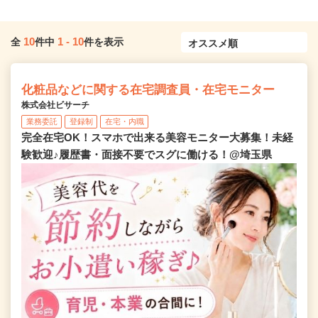
10
1
-
10
全
件中
件を表示
化粧品などに関する在宅調査員・在宅モニター
株式会社ビサーチ
業務委託
登録制
在宅・内職
完全在宅OK！スマホで出来る美容モニター大募集！未経
験歓迎♪履歴書・面接不要でスグに働ける！@埼玉県