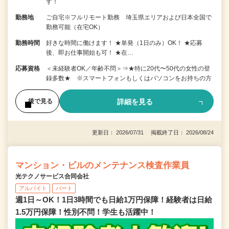
す！
勤務地
ご自宅※フルリモート勤務 埼玉県エリアおよび日本全国で
勤務可能（在宅OK）
勤務時間
好きな時間に働けます！ ★単発（1日のみ）OK！ ★応募
後、即お仕事開始も可！ ★在…
応募資格
＜未経験者OK／年齢不問＞⇒★特に20代〜50代の女性の登
録多数★ ※スマートフォンもしくはパソコンをお持ちの方
詳細を見る
後で見る
更新日： 2026/07/31 掲載終了日： 2026/08/24
マンション・ビルのメンテナンス検査作業員
光テクノサービス合同会社
アルバイト
パート
週1日～OK！1日3時間でも日給1万円保障！経験者は日給
1.5万円保障！性別不問！学生も活躍中！