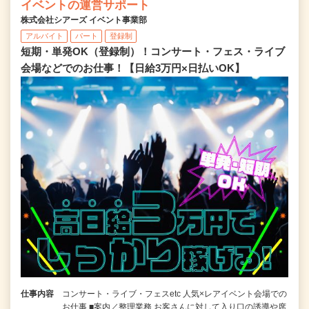
イベントの運営サポート
株式会社シアーズ イベント事業部
アルバイト
パート
登録制
短期・単発OK（登録制）！コンサート・フェス・ライブ
会場などでのお仕事！【日給3万円×日払いOK】
仕事内容
コンサート・ライブ・フェスetc 人気×レアイベント会場での
お仕事 ■案内／整理業務 お客さんに対して入り口の誘導や席