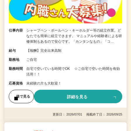
仕事内容
シャープペン・ボールペン・キーホルダー等の組立作業。ど
なたでも簡単に組立できます。 マニュアルや経験者による研
修体制もあるので安心です。「カンタンなもの」「コ…
給与
【報酬】完全出来高制
勤務地
ご自宅
勤務時間
自宅で空いている時間でOK ☆ご自宅で空いた時間を有効
活用！！
応募資格
未経験の方も大歓迎！
詳細を見る
後で見る
更新日： 2026/07/01 掲載終了日： 2026/09/25