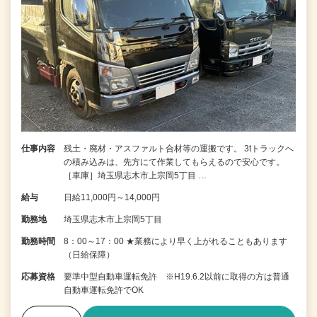
仕事内容
残土・廃材・アスファルト合材等の運搬です。 3tトラックへ
の積み込みは、先方にて作業してもらえるので安心です。
［車庫］埼玉県志木市上宗岡5丁目 …
給与
日給11,000円～14,000円
勤務地
埼玉県志木市上宗岡5丁目
勤務時間
8：00～17：00 ★業務により早く上がれることもあります
（日給保障）
応募資格
要準中型自動車運転免許 ※H19.6.2以前に取得の方は普通
自動車運転免許でOK