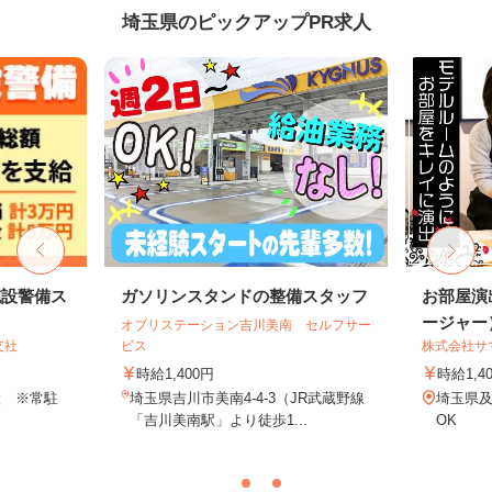
埼玉県のピックアップPR求人
施設警備ス
ガソリンスタンドの整備スタッフ
お部屋演
ージャー
オブリステーション吉川美南 セルフサー
支社
ビス
株式会社サ
時給1,400円
時給1,4
設 ※常駐
埼玉県吉川市美南4-4-3（JR武蔵野線
埼玉県
「吉川美南駅」より徒歩1...
OK