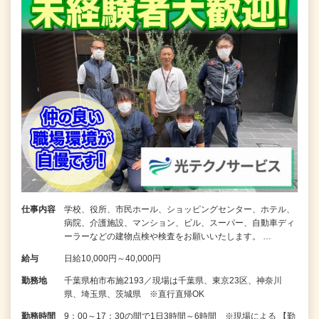
仕事内容
学校、役所、市民ホール、ショッピングセンター、ホテル、
病院、介護施設、マンション、ビル、スーパー、自動車ディ
ーラーなどの建物点検や検査をお願いいたします。 …
給与
日給10,000円～40,000円
勤務地
千葉県柏市布施2193／現場は千葉県、東京23区、神奈川
県、埼玉県、茨城県 ※直行直帰OK
勤務時間
9：00～17：30の間で1日3時間～6時間 ※現場による 【勤