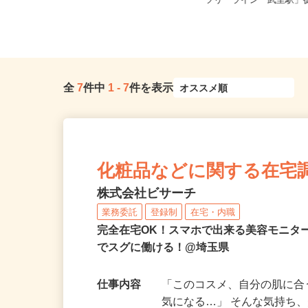
埼玉県さいたま市見沼区南中野137-1
埼玉県春日部市大字大枝
（第二産業道路沿い）
ツリーライン「武里駅」徒歩
全
7
件中
1
-
7
件を表示
化粧品などに関する在宅
株式会社ビサーチ
業務委託
登録制
在宅・内職
完全在宅OK！スマホで出来る美容モニタ
でスグに働ける！@埼玉県
仕事内容
「このコスメ、自分の肌に