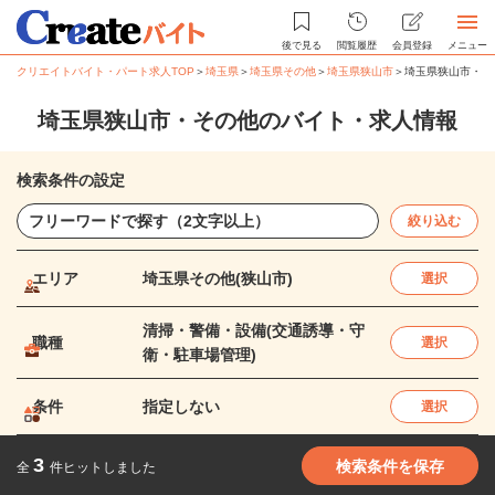
後で見る
閲覧履歴
会員登録
メニュー
クリエイトバイト・パート求人TOP
＞
埼玉県
＞
埼玉県その他
＞
埼玉県狭山市
＞
埼玉県狭山市・そ
埼玉県狭山市・その他のバイト・求人情報
検索条件の設定
絞り込む
エリア
埼玉県その他(狭山市)
選択
清掃・警備・設備(交通誘導・守
職種
選択
衛・駐車場管理)
条件
指定しない
選択
3
検索条件を保存
全
件ヒットしました