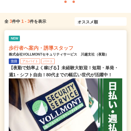
3
1
-
3
全
件中
件を表示
NEW
歩行者へ案内・誘導スタッフ
株式会社VOLLMONTセキュリティサービス 川越支社（夜勤）
注目
アルバイト
パート
【夜勤で効率よく稼げる】未経験大歓迎！短期・単発・
週1・シフト自由！80代までの幅広い世代が活躍中！