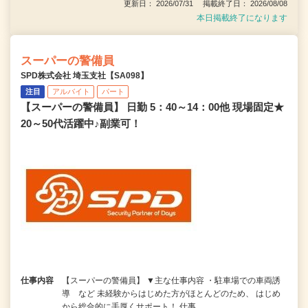
更新日： 2026/07/31 掲載終了日： 2026/08/08
本日掲載終了になります
スーパーの警備員
SPD株式会社 埼玉支社【SA098】
注目
アルバイト
パート
【スーパーの警備員】 日勤 5：40～14：00他 現場固定★
20～50代活躍中♪副業可！
仕事内容
【スーパーの警備員】 ▼主な仕事内容 ・駐車場での車両誘
導 など 未経験からはじめた方がほとんどのため、 はじめ
から総合的に手厚くサポート！ 仕事…