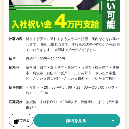
仕事内容
皆さまが安全に通れるよう人や車の誘導・案内などをお願い
します。 最初は慣れるまで、歩行者の誘導や声掛けから始め
ていただきます。 未経験で始めた方がほとん…
給与
日給11,400円〜12,900円
勤務地
埼玉県川越市・富士見市・飯能市・入間市・鶴ヶ島市・新座
市・所沢市・狭山市・坂戸市・ふじみ野市・さいたま市北
区・さいたま市大宮区・さいたま市西区・さいたま市桜区
勤務時間
＜夜勤＞ ・20：00〜翌5：00 ・21：00〜翌6：00（シフト
制） ※1日8時…
応募資格
無資格・未経験OK！ ※18歳以上：警備業法による（例外事
由2号）
詳細を見る
後で見る