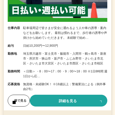
仕事内容
駐車場周辺で皆さまが安全に通れるよう人や車の誘導・案内
などをお願いします。 最初は慣れるまで、歩行者の誘導や声
掛けから始めていただきます。 未経験で始め…
給与
日給10,200円〜12,900円
勤務地
埼玉県川越市・富士見市・飯能市・入間市・鶴ヶ島市・新座
市・所沢市・狭山市・坂戸市・ふじみ野市・さいたま市北
区・さいたま市大宮区・さいたま市西区・さいたま市桜区
勤務時間
＜日勤＞ ・8：00〜17：00 ・9：00〜18：00 ※1日8時間 週
1日から応…
応募資格
無資格・未経験OK！ ※18歳以上：警備業法による（例外事
由2号）
詳細を見る
後で見る