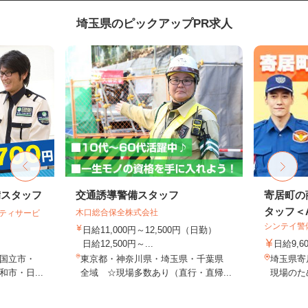
埼玉県のピックアップPR求人
備スタッフ
交通誘導警備スタッフ
寄居町の
タッフ＜A3
木口総合保全株式会社
リティサービ
シンテイ警
日給11,000円～12,500円（日勤）
日給12,500円～...
日給9,6
国立市・
東京都・神奈川県・埼玉県・千葉県
埼玉県寄
市・日...
全域 ☆現場多数あり（直行・直帰...
現場のた