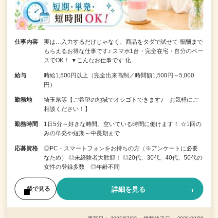
仕事内容
実は…入力するだけじゃなく、商品をタダで試せて 報酬まで
もらえるお得な仕事です♪ スマホ1台・完全在宅・自分のペー
スでOK！ ▼こんなお仕事です 化…
給与
時給1,500円以上（完全出来高制／時間額1,500円～5,000
円）
勤務地
埼玉県等【ご希望の地域でオシゴトできます♪ お気軽にご
相談ください！】
勤務時間
1日5分～好きな時間、空いている時間に働けます！ ☆1回の
みの単発や短期～中長期まで…
応募資格
◎PC・スマートフォンをお持ちの方（※アンケートに必要
なため） ◎未経験者大歓迎！ ◎20代、30代、40代、50代の
女性の登録多数 ◎年齢不問
詳細を見る
後で見る