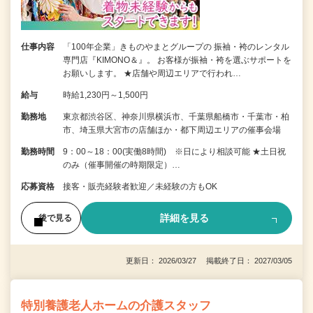
仕事内容
「100年企業」きものやまとグループの 振袖・袴のレンタル
専門店『KIMONO＆』。 お客様が振袖・袴を選ぶサポートを
お願いします。 ★店舗や周辺エリアで行われ…
給与
時給1,230円～1,500円
勤務地
東京都渋谷区、神奈川県横浜市、千葉県船橋市・千葉市・柏
市、埼玉県大宮市の店舗ほか・都下周辺エリアの催事会場
勤務時間
9：00～18：00(実働8時間) ※日により相談可能 ★土日祝
のみ（催事開催の時期限定）…
応募資格
接客・販売経験者歓迎／未経験の方もOK
詳細を見る
後で見る
更新日： 2026/03/27 掲載終了日： 2027/03/05
特別養護老人ホームの介護スタッフ