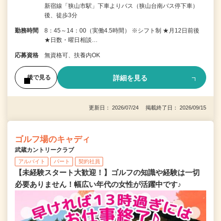
新宿線「狭山市駅」下車よりバス（狭山台南バス停下車）
後、徒歩3分
勤務時間
8：45～14：00（実働4.5時間） ※シフト制 ★月12日前後
★日数・曜日相談…
応募資格
無資格可、扶養内OK
詳細を見る
後で見る
更新日： 2026/07/24 掲載終了日： 2026/09/15
ゴルフ場のキャディ
武蔵カントリークラブ
アルバイト
パート
契約社員
【未経験スタート大歓迎！】ゴルフの知識や経験は一切
必要ありません！幅広い年代の女性が活躍中です♪