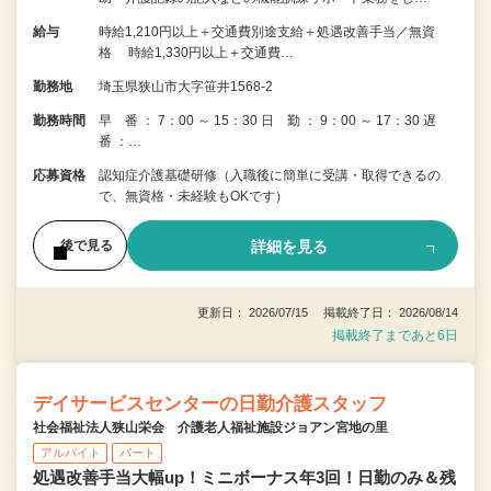
給与
時給1,210円以上＋交通費別途支給＋処遇改善手当／無資
格 時給1,330円以上＋交通費…
勤務地
埼玉県狭山市大字笹井1568-2
勤務時間
早 番 ： 7：00 ～ 15：30 日 勤 ： 9：00 ～ 17：30 遅
番 ：…
応募資格
認知症介護基礎研修（入職後に簡単に受講・取得できるの
で、無資格・未経験もOKです）
詳細を見る
後で見る
更新日： 2026/07/15 掲載終了日： 2026/08/14
掲載終了まであと6日
デイサービスセンターの日勤介護スタッフ
社会福祉法人狭山栄会 介護老人福祉施設ジョアン宮地の里
アルバイト
パート
処遇改善手当大幅up！ミニボーナス年3回！日勤のみ＆残