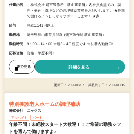
仕事内容
「株式会社 鷺宮製作所 狭山事業所」内社員食堂での、調
理・盛込・洗浄などの調理補助業務をお願いします。 ★長期
で働けるようしっかりサポートします！ ★家…
給与
時給1,141円以上
勤務地
埼玉県狭山市笹井535（鷺宮製作所 狭山事業所）
勤務時間
9：00～14：00 ☆週3～4日程度です ☆扶養内勤務OK
応募資格
資格・学歴不問！
詳細を見る
後で見る
更新日： 2026/08/07 掲載終了日： 2026/09/15
特別養護老人ホームの調理補助
株式会社 ニックス
アルバイト
パート
年齢不問！未経験スタート大歓迎！！ご希望の勤務シフ
トを選んで働けますよ♪