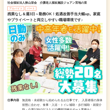
社会福祉法人狭山栄会 介護老人福祉施設ジョアン宮地の里
アルバイト
パート
残業なし＆週3日～勤務OK！処遇改善手当大幅up。家庭
やプライベートと両立しやすい職場環境です♪
仕事内容
無資格・未経験から始められるお仕事です。 入居者様の身体
状態に合わせ、食事・入浴・トイレ補助・歩行補助・就寝介
助・介護記録の記入などの機能訓練サポート業務をし…