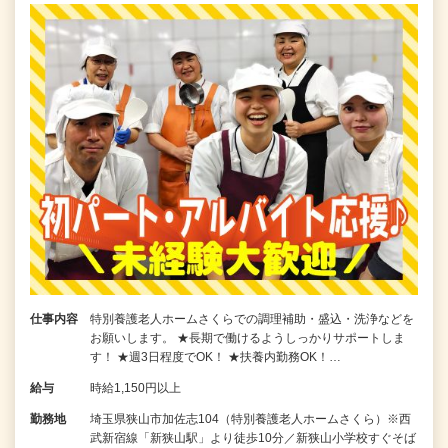
仕事内容
特別養護老人ホームさくらでの調理補助・盛込・洗浄などを
お願いします。 ★長期で働けるようしっかりサポートしま
す！ ★週3日程度でOK！ ★扶養内勤務OK！…
給与
時給1,150円以上
勤務地
埼玉県狭山市加佐志104（特別養護老人ホームさくら）※西
武新宿線「新狭山駅」より徒歩10分／新狭山小学校すぐそば