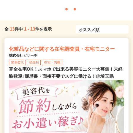
13
1
-
13
全
件中
件を表示
化粧品などに関する在宅調査員・在宅モニター
株式会社ビサーチ
業務委託
登録制
在宅・内職
完全在宅OK！スマホで出来る美容モニター大募集！未経
験歓迎♪履歴書・面接不要でスグに働ける！@埼玉県