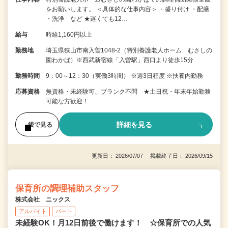
をお願いします。 ＜具体的な仕事内容＞ ・盛り付け ・配膳
・洗浄 など ★遅くても12…
給与
時給1,160円以上
勤務地
埼玉県狭山市南入曽1048-2（特別養護老人ホーム むさしの
園わかば）※西武新宿線「入曽駅」西口より徒歩15分
勤務時間
9：00～12：30（実働3時間） ※週3日程度 ※扶養内勤務
応募資格
無資格・未経験可、ブランク不問 ★土日祝・年末年始勤務
可能な方歓迎！
詳細を見る
後で見る
更新日： 2026/07/07 掲載終了日： 2026/09/15
保育所の調理補助スタッフ
株式会社 ニックス
アルバイト
パート
未経験OK！月12日前後で働けます！ ☆保育所での人気