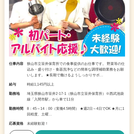
仕事内容
狭山市立笹井保育所での食事提供のお仕事です。 野菜等の仕
込み・盛り付け・食器洗浄などの簡単な調理補助業務をお願
いします。 ★長期で働けるようしっかりサポ…
給与
時給1,145円以上
勤務地
埼玉県狭山市笹井2-17-1（狭山市立笹井保育所）※西武池袋
線「入間市駅」から車で11分
勤務時間
8：45～14：00（実働4.5時間） ★週2日～4日でOK ★月に1
回程度、土曜…
応募資格
未経験歓迎！