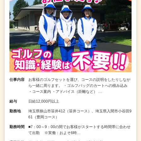
仕事内容
お客様のゴルフセットを運び、コースの説明をしたりしなが
ら一緒に周ります。 ・ゴルフバッグのカートへの積み込み
・コース案内 ・アドバイス（距離など） …
給与
日給12,000円以上
勤務地
埼玉県狭山市笹井412（笹井コース）、埼玉県入間市小谷田9
61（豊岡コース）
勤務時間
■7：00～9：00の間でお客様がスタートする時間帯に合わせ
て出勤 ※実働：およそ6時…