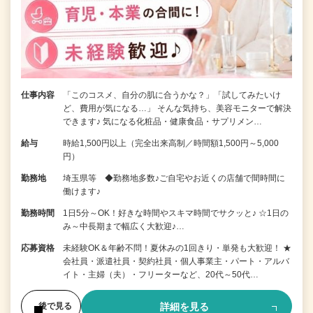
仕事内容
「このコスメ、自分の肌に合うかな？」「試してみたいけ
ど、費用が気になる…」 そんな気持ち、美容モニターで解決
できます♪ 気になる化粧品・健康食品・サプリメン…
給与
時給1,500円以上（完全出来高制／時間額1,500円～5,000
円）
勤務地
埼玉県等 ◆勤務地多数♪ご自宅やお近くの店舗で間時間に
働けます♪
勤務時間
1日5分～OK！好きな時間やスキマ時間でサクッと♪ ☆1日の
み～中長期まで幅広く大歓迎♪…
応募資格
未経験OK＆年齢不問！夏休みの1回きり・単発も大歓迎！ ★
会社員・派遣社員・契約社員・個人事業主・パート・アルバ
イト・主婦（夫）・フリーターなど、20代～50代…
詳細を見る
後で見る