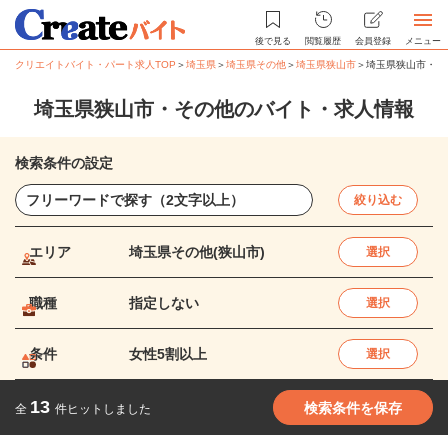
後で見る
閲覧履歴
会員登録
メニュー
クリエイトバイト・パート求人TOP
＞
埼玉県
＞
埼玉県その他
＞
埼玉県狭山市
＞
埼玉県狭山市・そ
埼玉県狭山市・その他のバイト・求人情報
検索条件の設定
絞り込む
エリア
埼玉県その他(狭山市)
選択
職種
指定しない
選択
条件
女性5割以上
選択
13
検索条件を保存
全
件ヒットしました