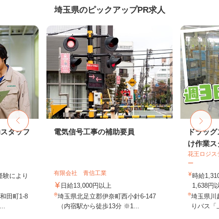
埼玉県のピックアップPR求人
助スタッフ
電気信号工事の補助要員
ドラッグ
け作業ス
花王ロジス
ー
有限会社 青信工業
業経験により
時給1,3
日給13,000円以上
1,638円
田町1-8
埼玉県北足立郡伊奈町西小針6-147
埼玉県川
..
（内宿駅から徒歩13分 ※1...
りバス「