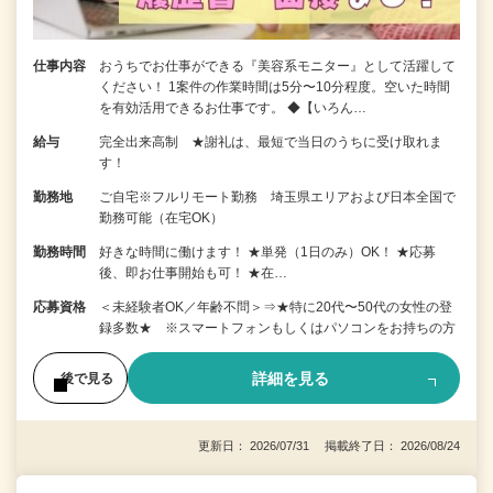
仕事内容
おうちでお仕事ができる『美容系モニター』として活躍して
ください！ 1案件の作業時間は5分〜10分程度。空いた時間
を有効活用できるお仕事です。 ◆【いろん…
給与
完全出来高制 ★謝礼は、最短で当日のうちに受け取れま
す！
勤務地
ご自宅※フルリモート勤務 埼玉県エリアおよび日本全国で
勤務可能（在宅OK）
勤務時間
好きな時間に働けます！ ★単発（1日のみ）OK！ ★応募
後、即お仕事開始も可！ ★在…
応募資格
＜未経験者OK／年齢不問＞⇒★特に20代〜50代の女性の登
録多数★ ※スマートフォンもしくはパソコンをお持ちの方
詳細を見る
後で見る
更新日： 2026/07/31 掲載終了日： 2026/08/24