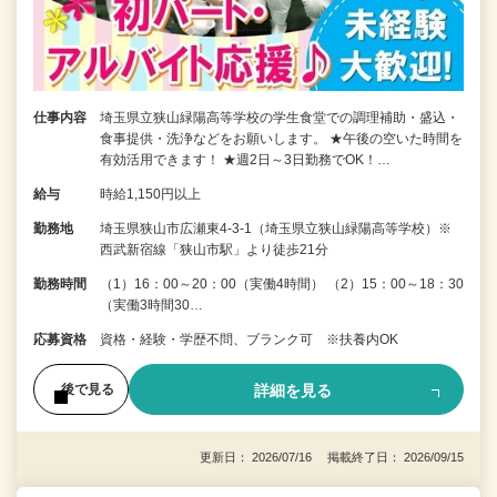
仕事内容
埼玉県立狭山緑陽高等学校の学生食堂での調理補助・盛込・
食事提供・洗浄などをお願いします。 ★午後の空いた時間を
有効活用できます！ ★週2日～3日勤務でOK！…
給与
時給1,150円以上
勤務地
埼玉県狭山市広瀬東4-3-1（埼玉県立狭山緑陽高等学校）※
西武新宿線「狭山市駅」より徒歩21分
勤務時間
（1）16：00～20：00（実働4時間） （2）15：00～18：30
（実働3時間30…
応募資格
資格・経験・学歴不問、ブランク可 ※扶養内OK
詳細を見る
後で見る
更新日： 2026/07/16 掲載終了日： 2026/09/15