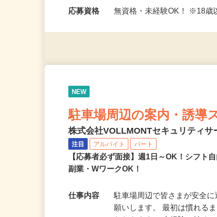
勤務時間
＜夜勤＞ ・20：00〜翌5：0
8時…
応募資格
無資格・未経験OK！ ※1
NEW
駐車場周辺の案内・誘導
株式会社VOLLMONTセキュリティ
注目
アルバイト
パート
【応募者必ず面接】週1日～OK！シフト自
副業・WワークOK！