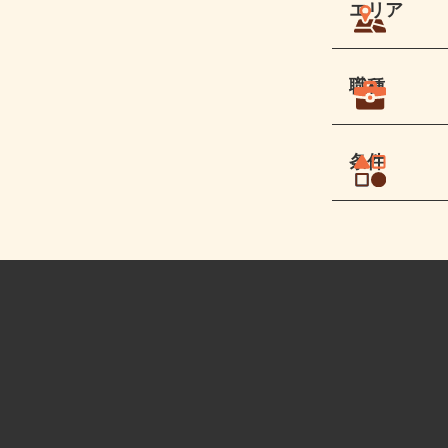
エリア
職種
条件