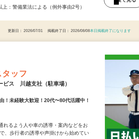
0 ・21：00〜翌6：00（シフト制） ※1日
後で見
8歳以上：警備業法による（例外事由2号）
更新日： 2026/07/31 掲載終了日： 2026/08/08
本日掲載終了になります
スタッフ
サービス 川越支社（駐車場）
由！未経験大歓迎！20代〜80代活躍中！