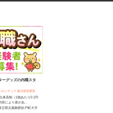
クターグッズの内職スタ
２ｔトラックでのルート配送
ベルロジテック 春日部営業所
エヌティ陸送株式会社 八潮営業所
全出来高制（1個あたり0.1円
）内容により差があ...
時給1,228円