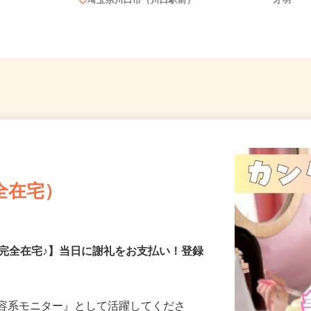
30-102／
【00
埼玉県川口市（川口駅前）
才羽
全在宅）
の完全在宅♪】当日に謝礼をお支払い！登録