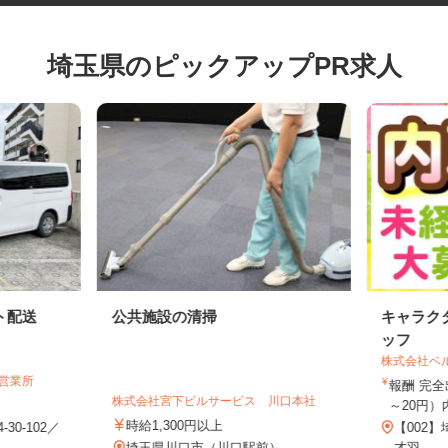
埼玉県のピックアップPR求人
ト配送
公共施設の清掃
キャラ
ッフ
株式会社
潮営業所
報酬 完
株式会社宮下ビルサービス 川口本社
～20円
時給1,300円以上