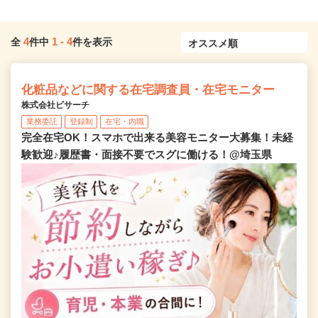
4
1
-
4
全
件中
件を表示
化粧品などに関する在宅調査員・在宅モニター
株式会社ビサーチ
業務委託
登録制
在宅・内職
完全在宅OK！スマホで出来る美容モニター大募集！未経
験歓迎♪履歴書・面接不要でスグに働ける！@埼玉県