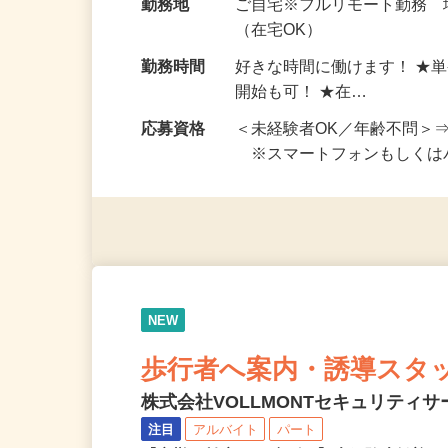
給与
完全出来高制 ★謝礼は、
勤務地
ご自宅※フルリモート勤務
（在宅OK）
勤務時間
好きな時間に働けます！ ★
開始も可！ ★在…
応募資格
＜未経験者OK／年齢不問＞
※スマートフォンもしくは
NEW
歩行者へ案内・誘導スタ