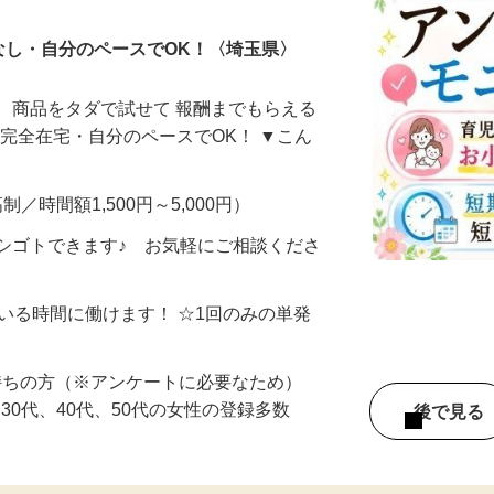
なし・自分のペースでOK！〈埼玉県〉
、商品をタダで試せて 報酬までもらえる
・完全在宅・自分のペースでOK！ ▼こん
制／時間額1,500円～5,000円）
シゴトできます♪ お気軽にご相談くださ
ている時間に働けます！ ☆1回のみの単発
持ちの方（※アンケートに必要なため）
、30代、40代、50代の女性の登録多数
後で見