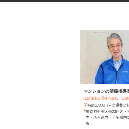
マンションの管理員
マンションの清掃指導
近鉄住宅管理株式会社 首
住友不動産建物サービス株式会社/hkp260
29a
時給1,500円＋交通費
時給1,141円
東京都中央区他23区内
埼玉県春日部市大字大枝/東武スカイ
内・埼玉県内・千葉県内