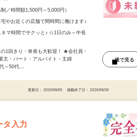
メン…
制／時間額1,500円～5,000円）
自宅やお近くの店舗で間時間に働けます♪
スキマ時間でサクッと♪ ☆1日のみ～中長
みの1回きり・単発も大歓迎！ ★会社員・
事業主・パート・アルバイト・主婦
後で見
代～50代…
更新日： 2026/08/05 掲載終了日： 2026/08/30
ータ入力