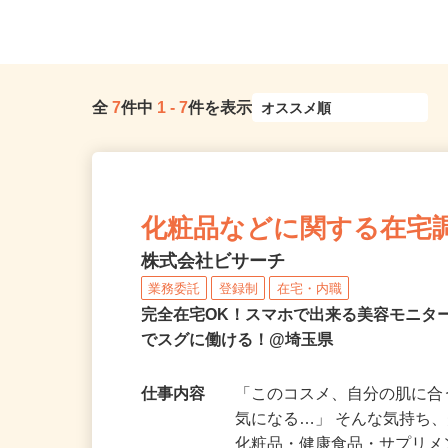
ツリーライン「武里駅」徒歩11...
各...
全
7
件中
1
-
7
件を表示
化粧品などに関する在宅
株式会社ビサーチ
業務委託
登録制
在宅・内職
完全在宅OK！スマホで出来る美容モニタ
でスグに働ける！@埼玉県
仕事内容
「このコスメ、自分の肌に
気になる…」 そんな気持ち