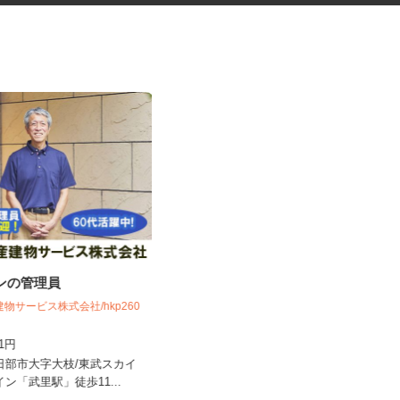
ョンの管理員
マンションの清掃指導員
近鉄住宅管理株式会社 首都圏事業本部
建物サービス株式会社/hkp260
時給1,500円＋交通費全額支給
141円
東京都中央区他23区内・神奈川県
春日部市大字大枝/東武スカイ
内・埼玉県内・千葉県内など近郊