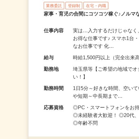
株式会社リアル・フェイス
業務委託
登録制
在宅・内職
家事・育児の合間にコツコツ稼ぐ♪ノルマ
仕事内容
実は…入力するだけじゃなく
お得な仕事です♪ スマホ1台
なお仕事です 化…
給与
時給1,500円以上（完全出来高
勤務地
埼玉県等【ご希望の地域でオ
い！】
勤務時間
1日5分～好きな時間、空い
や短期～中長期まで…
応募資格
◎PC・スマートフォンをお
◎未経験者大歓迎！ ◎20代
◎年齢不問