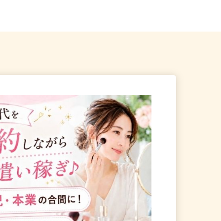
イン「武里駅」徒歩11...
各...