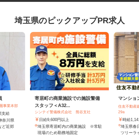
埼玉県のピックアップPR求人
員
寄居町の商業施設での施設警備
マンシ
スタッフ＜A32...
都圏事業本部
住友不動産
シンテイ警備株式会社 熊谷支社
29a
全額支給
日給9,600円以上
時給1,
・神奈川県
など近郊
埼玉県寄居町内の商業施設 ※常駐
埼玉県