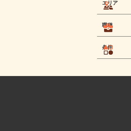
エリア
職種
条件