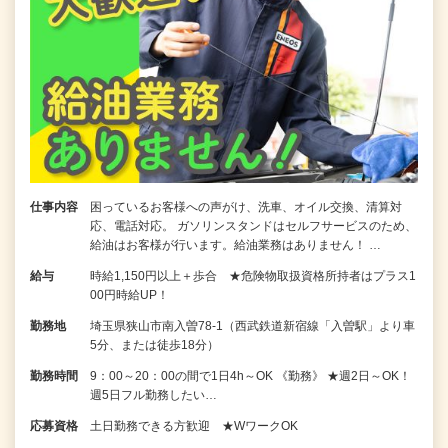
仕事内容
困っているお客様への声がけ、洗車、オイル交換、清算対
応、電話対応。 ガソリンスタンドはセルフサービスのため、
給油はお客様が行います。給油業務はありません！ …
給与
時給1,150円以上＋歩合 ★危険物取扱資格所持者はプラス1
00円時給UP！
勤務地
埼玉県狭山市南入曽78-1（西武鉄道新宿線「入曽駅」より車
5分、または徒歩18分）
勤務時間
9：00～20：00の間で1日4h～OK 《勤務》 ★週2日～OK！
週5日フル勤務したい…
応募資格
土日勤務できる方歓迎 ★WワークOK