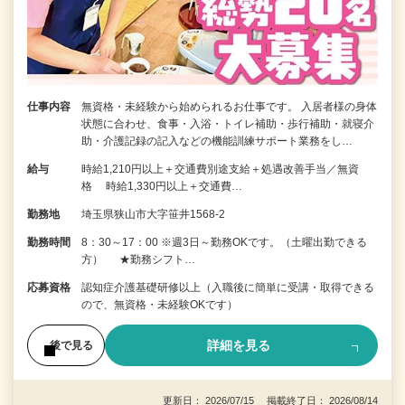
仕事内容
無資格・未経験から始められるお仕事です。 入居者様の身体
状態に合わせ、食事・入浴・トイレ補助・歩行補助・就寝介
助・介護記録の記入などの機能訓練サポート業務をし…
給与
時給1,210円以上＋交通費別途支給＋処遇改善手当／無資
格 時給1,330円以上＋交通費…
勤務地
埼玉県狭山市大字笹井1568-2
勤務時間
8：30～17：00 ※週3日～勤務OKです。（土曜出勤できる
方） ★勤務シフト…
応募資格
認知症介護基礎研修以上（入職後に簡単に受講・取得できる
ので、無資格・未経験OKです）
詳細を見る
後で見る
更新日： 2026/07/15 掲載終了日： 2026/08/14