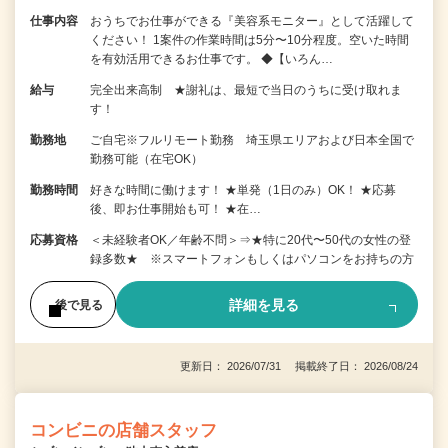
仕事内容
おうちでお仕事ができる『美容系モニター』として活躍して
ください！ 1案件の作業時間は5分〜10分程度。空いた時間
を有効活用できるお仕事です。 ◆【いろん…
給与
完全出来高制 ★謝礼は、最短で当日のうちに受け取れま
す！
勤務地
ご自宅※フルリモート勤務 埼玉県エリアおよび日本全国で
勤務可能（在宅OK）
勤務時間
好きな時間に働けます！ ★単発（1日のみ）OK！ ★応募
後、即お仕事開始も可！ ★在…
応募資格
＜未経験者OK／年齢不問＞⇒★特に20代〜50代の女性の登
録多数★ ※スマートフォンもしくはパソコンをお持ちの方
詳細を見る
後で見る
更新日： 2026/07/31 掲載終了日： 2026/08/24
コンビニの店舗スタッフ