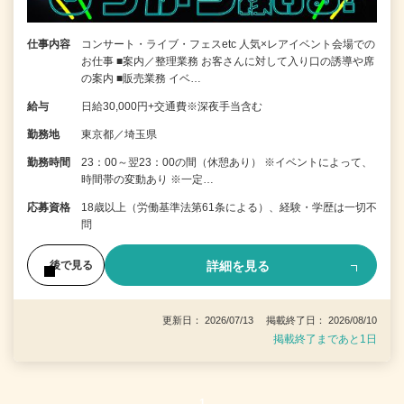
仕事内容
コンサート・ライブ・フェスetc 人気×レアイベント会場での
お仕事 ■案内／整理業務 お客さんに対して入り口の誘導や席
の案内 ■販売業務 イベ…
給与
日給30,000円+交通費※深夜手当含む
勤務地
東京都／埼玉県
勤務時間
23：00～翌23：00の間（休憩あり） ※イベントによって、
時間帯の変動あり ※一定…
応募資格
18歳以上（労働基準法第61条による）、経験・学歴は一切不
問
詳細を見る
後で見る
更新日： 2026/07/13 掲載終了日： 2026/08/10
掲載終了まであと1日
1