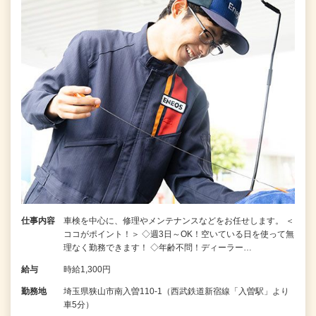
仕事内容
車検を中心に、修理やメンテナンスなどをお任せします。 ＜
ココがポイント！＞ ◇週3日～OK！空いている日を使って無
理なく勤務できます！ ◇年齢不問！ディーラー…
給与
時給1,300円
勤務地
埼玉県狭山市南入曽110-1（西武鉄道新宿線「入曽駅」より
車5分）