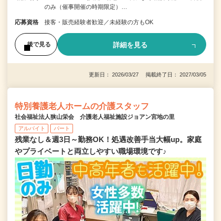
のみ（催事開催の時期限定）…
応募資格
接客・販売経験者歓迎／未経験の方もOK
詳細を見る
後で見る
更新日： 2026/03/27 掲載終了日： 2027/03/05
特別養護老人ホームの介護スタッフ
社会福祉法人狭山栄会 介護老人福祉施設ジョアン宮地の里
アルバイト
パート
残業なし＆週3日～勤務OK！処遇改善手当大幅up。家庭
やプライベートと両立しやすい職場環境です♪