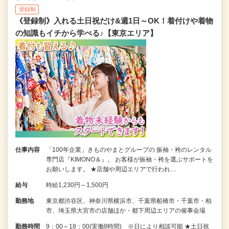
登録制
《登録制》入れる土日祝だけ&週1日～OK！着付けや着物
の知識もイチから学べる♪【東京エリア】
仕事内容
「100年企業」きものやまとグループの 振袖・袴のレンタル
専門店『KIMONO＆』。 お客様が振袖・袴を選ぶサポートを
お願いします。 ★店舗や周辺エリアで行われ…
給与
時給1,230円～1,500円
勤務地
東京都渋谷区、神奈川県横浜市、千葉県船橋市・千葉市・柏
市、埼玉県大宮市の店舗ほか・都下周辺エリアの催事会場
勤務時間
9：00～18：00(実働8時間) ※日により相談可能 ★土日祝