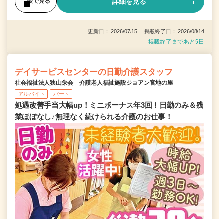
詳細を見る
後で見る
更新日： 2026/07/15 掲載終了日： 2026/08/14
掲載終了まであと5日
デイサービスセンターの日勤介護スタッフ
社会福祉法人狭山栄会 介護老人福祉施設ジョアン宮地の里
アルバイト
パート
処遇改善手当大幅up！ミニボーナス年3回！日勤のみ＆残
業ほぼなし♪無理なく続けられる介護のお仕事！