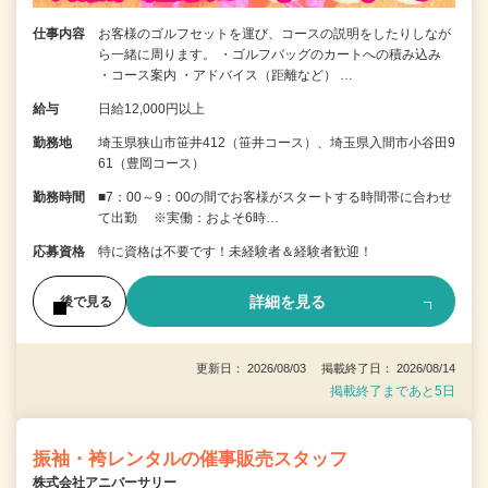
仕事内容
お客様のゴルフセットを運び、コースの説明をしたりしなが
ら一緒に周ります。 ・ゴルフバッグのカートへの積み込み
・コース案内 ・アドバイス（距離など） …
給与
日給12,000円以上
勤務地
埼玉県狭山市笹井412（笹井コース）、埼玉県入間市小谷田9
61（豊岡コース）
勤務時間
■7：00～9：00の間でお客様がスタートする時間帯に合わせ
て出勤 ※実働：およそ6時…
応募資格
特に資格は不要です！未経験者＆経験者歓迎！
詳細を見る
後で見る
更新日： 2026/08/03 掲載終了日： 2026/08/14
掲載終了まであと5日
振袖・袴レンタルの催事販売スタッフ
株式会社アニバーサリー