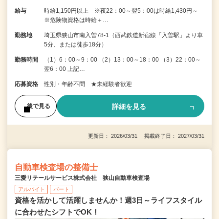
給与
時給1,150円以上 ※夜22：00～翌5：00は時給1,430円～
※危険物資格は時給＋…
勤務地
埼玉県狭山市南入曽78-1（西武鉄道新宿線「入曽駅」より車
5分、または徒歩18分）
勤務時間
（1）6：00～9：00 （2）13：00～18：00 （3）22：00～
翌6：00 上記…
応募資格
性別・年齢不問 ★未経験者歓迎
詳細を見る
後で見る
更新日： 2026/03/31 掲載終了日： 2027/03/31
自動車検査場の整備士
三愛リテールサービス株式会社 狭山自動車検査場
アルバイト
パート
資格を活かして活躍しませんか！週3日～ライフスタイル
に合わせたシフトでOK！