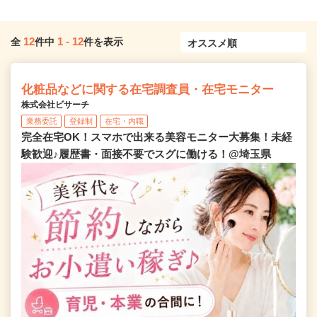
12
1
-
12
全
件中
件を表示
化粧品などに関する在宅調査員・在宅モニター
株式会社ビサーチ
業務委託
登録制
在宅・内職
完全在宅OK！スマホで出来る美容モニター大募集！未経
験歓迎♪履歴書・面接不要でスグに働ける！@埼玉県