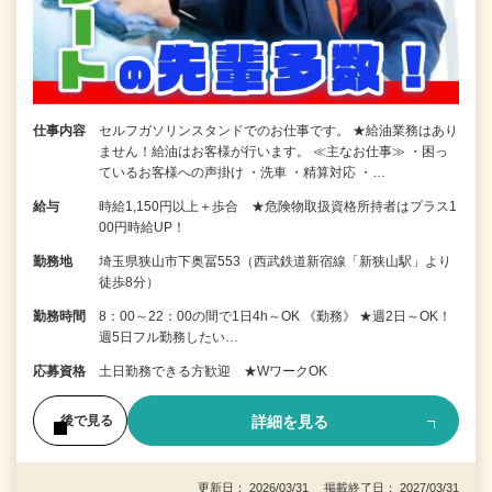
仕事内容
セルフガソリンスタンドでのお仕事です。 ★給油業務はあり
ません！給油はお客様が行います。 ≪主なお仕事≫ ・困っ
ているお客様への声掛け ・洗車 ・精算対応 ・…
給与
時給1,150円以上＋歩合 ★危険物取扱資格所持者はプラス1
00円時給UP！
勤務地
埼玉県狭山市下奥冨553（西武鉄道新宿線「新狭山駅」より
徒歩8分）
勤務時間
8：00～22：00の間で1日4h～OK 《勤務》 ★週2日～OK！
週5日フル勤務したい…
応募資格
土日勤務できる方歓迎 ★WワークOK
詳細を見る
後で見る
更新日： 2026/03/31 掲載終了日： 2027/03/31