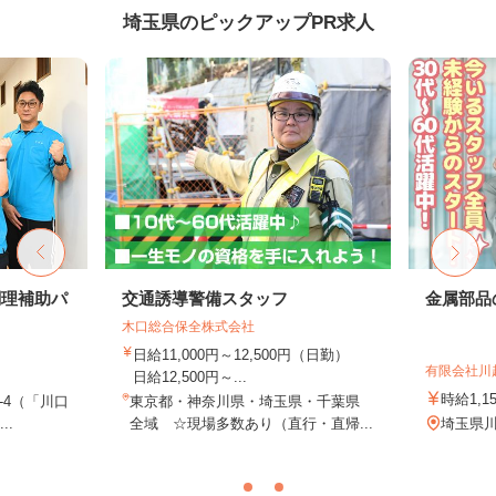
埼玉県のピックアップPR求人
調理補助パ
交通誘導警備スタッフ
金属部品
木口総合保全株式会社
日給11,000円～12,500円（日勤）
有限会社川
日給12,500円～...
時給1,1
-4（「川口
東京都・神奈川県・埼玉県・千葉県
..
全域 ☆現場多数あり（直行・直帰...
埼玉県川