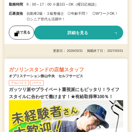
勤務時間
9：00～17：00 ※週3日～OK（曜日応相談）
応募資格
自動車2級・３級整備士 ◎年齢不問！ ◎WワークOK！
◎シニア世代も活躍中！
詳細を見る
後で見る
更新日： 2026/03/31 掲載終了日： 2027/03/31
ガソリンスタンドの店舗スタッフ
オブリステーション狭山中央 セルフサービス
アルバイト
パート
ガッツリ派やプライベート重視派にもピッタリ！ライフ
スタイルに合わせて働けます！★有給取得率100％！