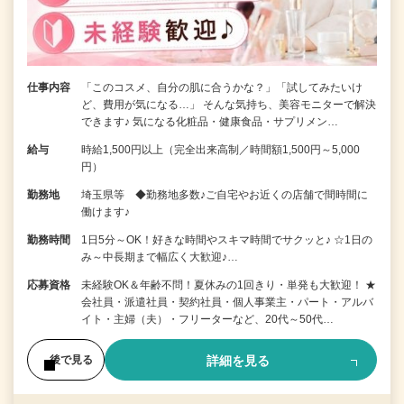
仕事内容
「このコスメ、自分の肌に合うかな？」「試してみたいけ
ど、費用が気になる…」 そんな気持ち、美容モニターで解決
できます♪ 気になる化粧品・健康食品・サプリメン…
給与
時給1,500円以上（完全出来高制／時間額1,500円～5,000
円）
勤務地
埼玉県等 ◆勤務地多数♪ご自宅やお近くの店舗で間時間に
働けます♪
勤務時間
1日5分～OK！好きな時間やスキマ時間でサクッと♪ ☆1日の
み～中長期まで幅広く大歓迎♪…
応募資格
未経験OK＆年齢不問！夏休みの1回きり・単発も大歓迎！ ★
会社員・派遣社員・契約社員・個人事業主・パート・アルバ
イト・主婦（夫）・フリーターなど、20代～50代…
詳細を見る
後で見る