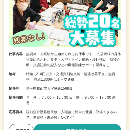
仕事内容
無資格・未経験から始められるお仕事です。 入居者様の身体
状態に合わせ、食事・入浴・トイレ補助・歩行補助・就寝介
助・介護記録の記入などの機能訓練サポート業務をし…
給与
時給1,210円以上＋交通費別途支給＋処遇改善手当／無資
格 時給1,330円以上＋交通費…
勤務地
埼玉県狭山市大字笹井1568-2
勤務時間
早 番 ： 7：00 ～ 15：30 日 勤 ： 9：00 ～ 17：30 遅
番 ：…
応募資格
認知症介護基礎研修（入職後に簡単に受講・取得できるの
で、無資格・未経験もOKです）