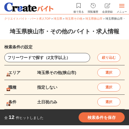
後で見る
閲覧履歴
会員登録
メニュー
クリエイトバイト・パート求人TOP
＞
埼玉県
＞
埼玉県その他
＞
埼玉県狭山市
＞
埼玉県狭山市・そ
埼玉県狭山市・その他のバイト・求人情報
検索条件の設定
絞り込む
エリア
埼玉県その他(狭山市)
選択
職種
指定しない
選択
条件
土日祝のみ
選択
12
検索条件を保存
全
件ヒットしました