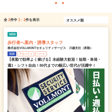
2
1
-
2
全
件中
件を表示
NEW
歩行者へ案内・誘導スタッフ
株式会社VOLLMONTセキュリティサービス 川越支社（夜勤）
注目
アルバイト
パート
【夜勤で効率よく稼げる】未経験大歓迎！短期・単発・
週1・シフト自由！80代までの幅広い世代が活躍中！