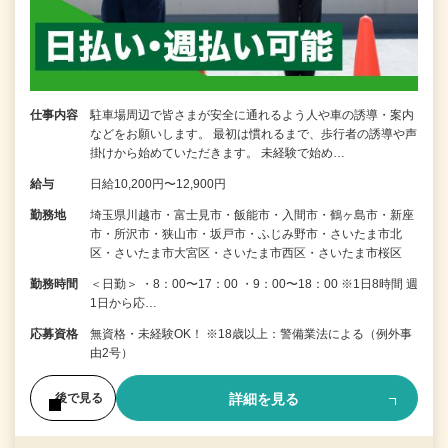
仕事内容
駐車場周辺で皆さまが安全に通れるよう人や車の誘導・案内
などをお願いします。 最初は慣れるまで、歩行者の誘導や声
掛けから始めていただきます。 未経験で始め…
給与
日給10,200円〜12,900円
勤務地
埼玉県川越市・富士見市・飯能市・入間市・鶴ヶ島市・新座
市・所沢市・狭山市・坂戸市・ふじみ野市・さいたま市北
区・さいたま市大宮区・さいたま市西区・さいたま市桜区
勤務時間
＜日勤＞ ・8：00〜17：00 ・9：00〜18：00 ※1日8時間 週
1日から応…
応募資格
無資格・未経験OK！ ※18歳以上：警備業法による（例外事
由2号）
詳細を見る
後で見る