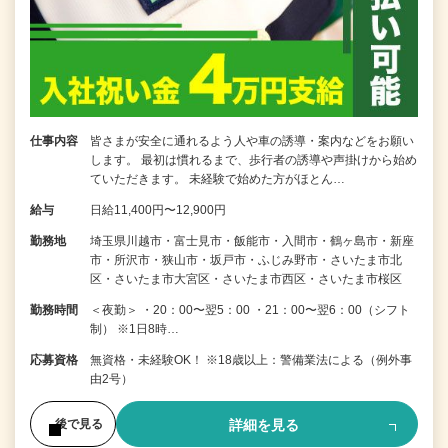
仕事内容
皆さまが安全に通れるよう人や車の誘導・案内などをお願い
します。 最初は慣れるまで、歩行者の誘導や声掛けから始め
ていただきます。 未経験で始めた方がほとん…
給与
日給11,400円〜12,900円
勤務地
埼玉県川越市・富士見市・飯能市・入間市・鶴ヶ島市・新座
市・所沢市・狭山市・坂戸市・ふじみ野市・さいたま市北
区・さいたま市大宮区・さいたま市西区・さいたま市桜区
勤務時間
＜夜勤＞ ・20：00〜翌5：00 ・21：00〜翌6：00（シフト
制） ※1日8時…
応募資格
無資格・未経験OK！ ※18歳以上：警備業法による（例外事
由2号）
詳細を見る
後で見る