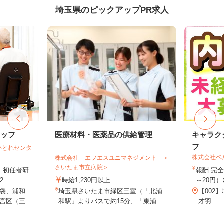
埼玉県のピックアップPR求人
タッフ
医療材料・医薬品の供給管理
キャラク
フ
いとれセンタ
株式会社ベ
株式会社 エフエスユニマネジメント ＜
さいたま市立病院＞
格、初任者研
報酬 完全
..
時給1,230円以上
～20円）
袋、浦和
埼玉県さいたま市緑区三室（「北浦
【002
区（三...
和駅」よりバスで約15分、「東浦...
才羽