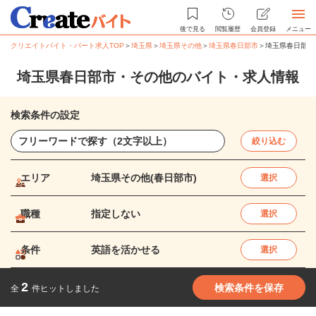
後で見る
閲覧履歴
会員登録
メニュー
クリエイトバイト・パート求人TOP
＞
埼玉県
＞
埼玉県その他
＞
埼玉県春日部市
＞
埼玉県春日部市
埼玉県春日部市・その他のバイト・求人情報
検索条件の設定
絞り込む
エリア
埼玉県その他(春日部市)
選択
職種
指定しない
選択
条件
英語を活かせる
選択
2
検索条件を保存
全
件ヒットしました