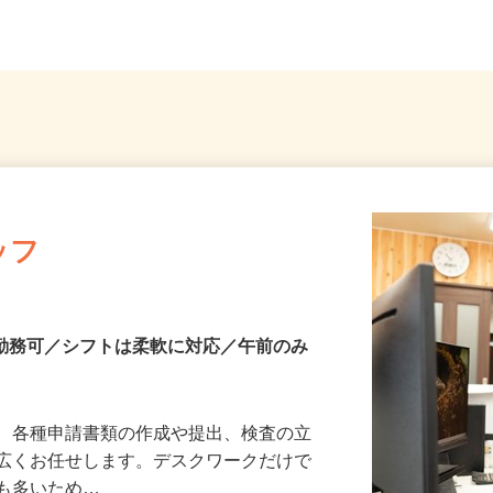
」...
よりバスで30分、「小川町駅」よ...
狭山事
ッフ
～勤務可／シフトは柔軟に対応／午前のみ
て、各種申請書類の作成や提出、検査の立
幅広くお任せします。デスクワークだけで