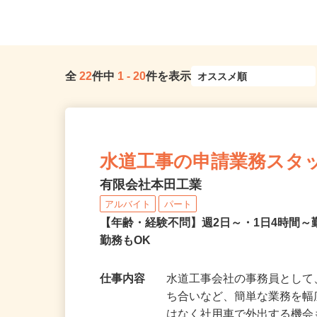
狭山事業所）
口駅」東口／「南鳩ヶ谷駅
全
22
件中
1
-
20
件を表示
水道工事の申請業務スタ
有限会社本田工業
アルバイト
パート
【年齢・経験不問】週2日～・1日4時間
勤務もOK
仕事内容
水道工事会社の事務員とし
ち合いなど、簡単な業務を