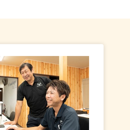
業所）
口駅」東口／「南鳩ヶ谷駅」...