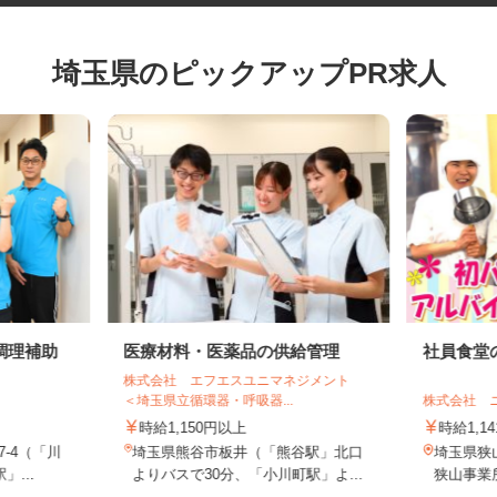
埼玉県のピックアップPR求人
調理補助
医療材料・医薬品の供給管理
社員食
株式会社 エフエスユニマネジメント
＜埼玉県立循環器・呼吸器...
株式会社
時給1,150円以上
時給1
7-4（「川
埼玉県熊谷市板井（「熊谷駅」北口
埼玉県