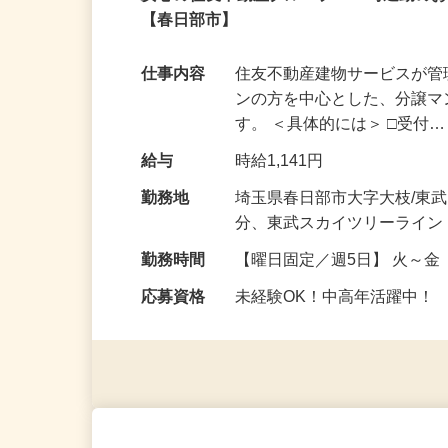
パート
安心の住友不動産グループ！13時退勤の
【春日部市】
仕事内容
住友不動産建物サービスが
ンの方を中心とした、分譲
す。 ＜具体的には＞ □受付
給与
時給1,141円
勤務地
埼玉県春日部市大字大枝/東
分、東武スカイツリーライン
勤務時間
【曜日固定／週5日】 火～金 8
応募資格
未経験OK！中高年活躍中！