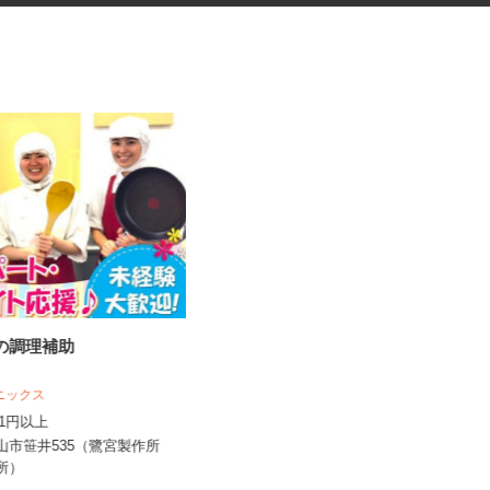
堂の調理補助
福祉サービス施設での調理補助
パート
 ニックス
株式会社 リズム
,141円以上
時給1,400円以上
狭山市笹井535（鷺宮製作所
埼玉県川口市南鳩ヶ谷2-17-4（「川