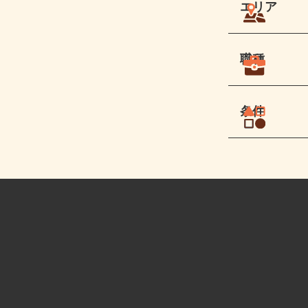
エリア
職種
条件