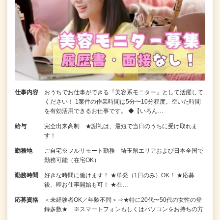
仕事内容
おうちでお仕事ができる『美容系モニター』として活躍して
ください！ 1案件の作業時間は5分〜10分程度。空いた時間
を有効活用できるお仕事です。 ◆【いろん…
給与
完全出来高制 ★謝礼は、最短で当日のうちに受け取れま
す！
勤務地
ご自宅※フルリモート勤務 埼玉県エリアおよび日本全国で
勤務可能（在宅OK）
勤務時間
好きな時間に働けます！ ★単発（1日のみ）OK！ ★応募
後、即お仕事開始も可！ ★在…
応募資格
＜未経験者OK／年齢不問＞⇒★特に20代〜50代の女性の登
録多数★ ※スマートフォンもしくはパソコンをお持ちの方