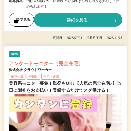
応募資格
治験未経験OK 18歳以上であれば初めての方も安心して始
められます！
詳細を見る
後で見る
更新日： 2026/07/21 掲載終了日： 2026/11/13
NEW
アンケートモニター（完全在宅）
株式会社 クラウドワーカー
業務委託
登録制
在宅・内職
美容系モニター募集！単発もOK♪【人気の完全在宅♪】当
日に謝礼をお支払い！登録するだけでスグ働ける！