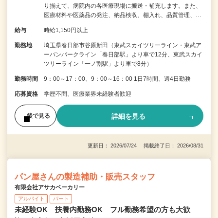
り揃えて、病院内の各医療現場に搬送・補充します。また、
医療材料や医薬品の発注、納品検収、棚入れ、品質管理、…
給与
時給1,150円以上
勤務地
埼玉県春日部市谷原新田（東武スカイツリーライン・東武ア
ーバンパークライン「春日部駅」より車で12分、東武スカイ
ツリーライン「一ノ割駅」より車で8分）
勤務時間
9：00～17：00、9：00～16：00 1日7時間、週4日勤務
応募資格
学歴不問、医療業界未経験者歓迎
詳細を見る
後で見る
更新日： 2026/07/24 掲載終了日： 2026/08/31
パン屋さんの製造補助・販売スタッフ
有限会社アサカベーカリー
アルバイト
パート
未経験OK 扶養内勤務OK フル勤務希望の方も大歓