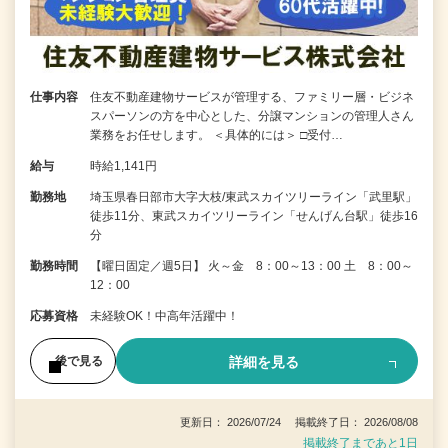
仕事内容
住友不動産建物サービスが管理する、ファミリー層・ビジネ
スパーソンの方を中心とした、分譲マンションの管理人さん
業務をお任せします。 ＜具体的には＞ □受付…
給与
時給1,141円
勤務地
埼玉県春日部市大字大枝/東武スカイツリーライン「武里駅」
徒歩11分、東武スカイツリーライン「せんげん台駅」徒歩16
分
勤務時間
【曜日固定／週5日】 火～金 8：00～13：00 土 8：00～
12：00
応募資格
未経験OK！中高年活躍中！
詳細を見る
後で見る
更新日： 2026/07/24 掲載終了日： 2026/08/08
掲載終了まであと1日