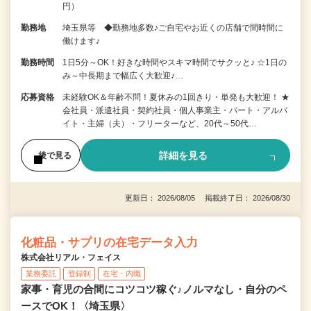
円）
勤務地
埼玉県等 ◆勤務地多数♪ご自宅やお近くの店舗で間時間に
働けます♪
勤務時間
1日5分～OK！好きな時間やスキマ時間でサクッと♪ ☆1日の
み～中長期まで幅広く大歓迎♪…
応募資格
未経験OK＆年齢不問！夏休みの1回きり・単発も大歓迎！ ★
会社員・派遣社員・契約社員・個人事業主・パート・アルバ
イト・主婦（夫）・フリーターなど、20代～50代…
詳細を見る
後で見る
更新日： 2026/08/05 掲載終了日： 2026/08/30
化粧品・サプリの在宅データ入力
株式会社リアル・フェイス
業務委託
登録制
在宅・内職
家事・育児の合間にコツコツ稼ぐ♪ノルマなし・自分のペ
ースでOK！〈埼玉県〉