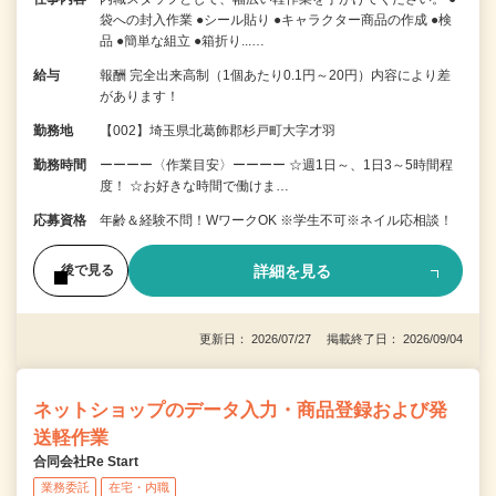
袋への封入作業 ●シール貼り ●キャラクター商品の作成 ●検
品 ●簡単な組立 ●箱折り...…
給与
報酬 完全出来高制（1個あたり0.1円～20円）内容により差
があります！
勤務地
【002】埼玉県北葛飾郡杉戸町大字才羽
勤務時間
ーーーー〈作業目安〉ーーーー ☆週1日～、1日3～5時間程
度！ ☆お好きな時間で働けま…
応募資格
年齢＆経験不問！WワークOK ※学生不可※ネイル応相談！
詳細を見る
後で見る
更新日： 2026/07/27 掲載終了日： 2026/09/04
ネットショップのデータ入力・商品登録および発
送軽作業
合同会社Re Start
業務委託
在宅・内職