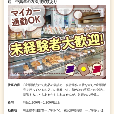
迎 中高年の方採用実績あり
仕事内容
〇対面販売にて商品の袋詰め・会計業務 ※昔ながらの対面販
売を行っているお店での業務です。初めはお客様との会話に
緊張することもあるかもしれませんが、常連のお役様…
給与
時給1,200円～1,300円以上
勤務地
埼玉県春日部市一ノ割2-7-1（東武伊勢崎線「一ノ割駅」徒