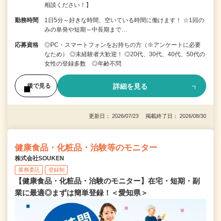
相談ください！】
勤務時間
1日5分～好きな時間、空いている時間に働けます！ ☆1回の
みの単発や短期～中長期まで…
応募資格
◎PC・スマートフォンをお持ちの方（※アンケートに必要
なため） ◎未経験者大歓迎！ ◎20代、30代、40代、50代の
女性の登録多数 ◎年齢不問
詳細を見る
後で見る
更新日： 2026/07/23 掲載終了日： 2026/08/30
健康食品・化粧品・治験等のモニター
株式会社SOUKEN
業務委託
登録制
【健康食品・化粧品・治験のモニター】在宅・短期・副
業に最適◎まずは簡単登録！＜愛知県＞