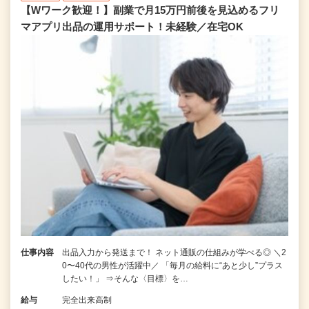
【Wワーク歓迎！】副業で月15万円前後を見込めるフリ
マアプリ出品の運用サポート！未経験／在宅OK
仕事内容
出品入力から発送まで！ ネット通販の仕組みが学べる◎ ＼2
0〜40代の男性が活躍中／ 「毎月の給料に“あと少し”プラス
したい！」 ⇒そんな〈目標〉を…
給与
完全出来高制