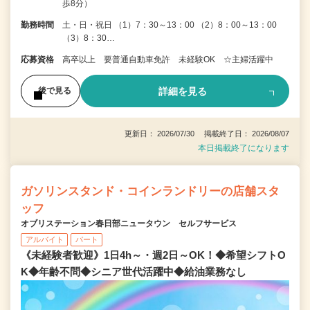
歩8分）
勤務時間
土・日・祝日 （1）7：30～13：00 （2）8：00～13：00
（3）8：30…
応募資格
高卒以上 要普通自動車免許 未経験OK ☆主婦活躍中
詳細を見る
後で見る
更新日： 2026/07/30 掲載終了日： 2026/08/07
本日掲載終了になります
ガソリンスタンド・コインランドリーの店舗スタ
ッフ
オブリステーション春日部ニュータウン セルフサービス
アルバイト
パート
《未経験者歓迎》1日4h～・週2日～OK！◆希望シフトO
K◆年齢不問◆シニア世代活躍中◆給油業務なし