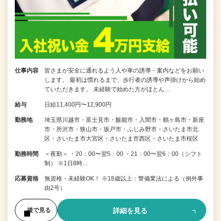
仕事内容
皆さまが安全に通れるよう人や車の誘導・案内などをお願い
します。 最初は慣れるまで、歩行者の誘導や声掛けから始め
ていただきます。 未経験で始めた方がほとん…
給与
日給11,400円〜12,900円
勤務地
埼玉県川越市・富士見市・飯能市・入間市・鶴ヶ島市・新座
市・所沢市・狭山市・坂戸市・ふじみ野市・さいたま市北
区・さいたま市大宮区・さいたま市西区・さいたま市桜区
勤務時間
＜夜勤＞ ・20：00〜翌5：00 ・21：00〜翌6：00（シフト
制） ※1日8時…
応募資格
無資格・未経験OK！ ※18歳以上：警備業法による（例外事
由2号）
詳細を見る
後で見る