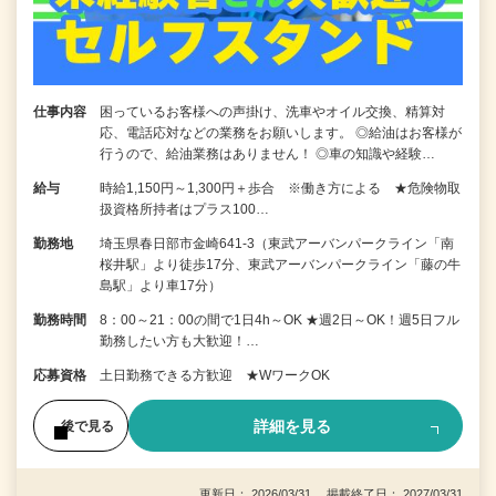
仕事内容
困っているお客様への声掛け、洗車やオイル交換、精算対
応、電話応対などの業務をお願いします。 ◎給油はお客様が
行うので、給油業務はありません！ ◎車の知識や経験…
給与
時給1,150円～1,300円＋歩合 ※働き方による ★危険物取
扱資格所持者はプラス100…
勤務地
埼玉県春日部市金崎641-3（東武アーバンパークライン「南
桜井駅」より徒歩17分、東武アーバンパークライン「藤の牛
島駅」より車17分）
勤務時間
8：00～21：00の間で1日4h～OK ★週2日～OK！週5日フル
勤務したい方も大歓迎！…
応募資格
土日勤務できる方歓迎 ★WワークOK
詳細を見る
後で見る
更新日： 2026/03/31 掲載終了日： 2027/03/31