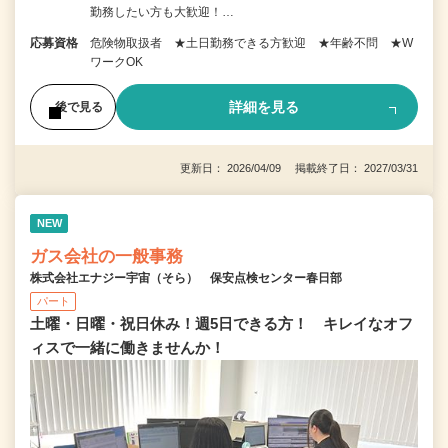
勤務したい方も大歓迎！…
応募資格
危険物取扱者 ★土日勤務できる方歓迎 ★年齢不問 ★W
ワークOK
詳細を見る
後で見る
更新日： 2026/04/09 掲載終了日： 2027/03/31
NEW
ガス会社の一般事務
株式会社エナジー宇宙（そら） 保安点検センター春日部
パート
土曜・日曜・祝日休み！週5日できる方！ キレイなオフ
ィスで一緒に働きませんか！