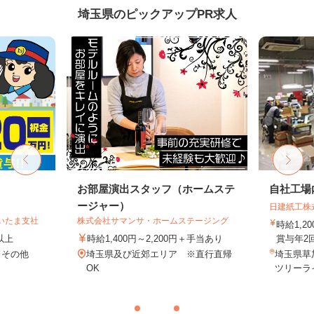
埼玉県のピックアップPR求人
お部屋演出スタッフ（ホームステ
自社工場
ージャー）
日建紙工株
いたま支社
株式会社サマンサ・ホームステージング
時給1,
円以上
時給1,400円～2,200円＋手当あり
賞与年2
 その他
埼玉県及び近郊エリア ※直行直帰
埼玉県草加
OK
ツリーライ