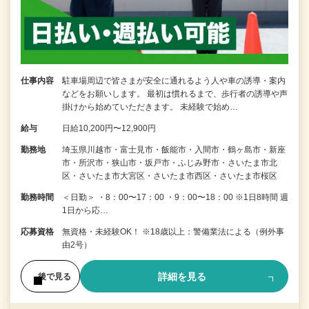
仕事内容
駐車場周辺で皆さまが安全に通れるよう人や車の誘導・案内
などをお願いします。 最初は慣れるまで、歩行者の誘導や声
掛けから始めていただきます。 未経験で始め…
給与
日給10,200円〜12,900円
勤務地
埼玉県川越市・富士見市・飯能市・入間市・鶴ヶ島市・新座
市・所沢市・狭山市・坂戸市・ふじみ野市・さいたま市北
区・さいたま市大宮区・さいたま市西区・さいたま市桜区
勤務時間
＜日勤＞ ・8：00〜17：00 ・9：00〜18：00 ※1日8時間 週
1日から応…
応募資格
無資格・未経験OK！ ※18歳以上：警備業法による（例外事
由2号）
詳細を見る
後で見る