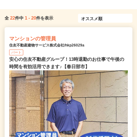
22
1
-
20
全
件中
件を表示
マンションの管理員
住友不動産建物サービス株式会社/hkp26029a
パート
安心の住友不動産グループ！13時退勤のお仕事で午後の
時間を有効活用できます♪【春日部市】