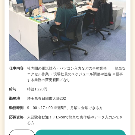
仕事内容
社内間の電話対応・パソコン入力などの事務業務 ・簡単な
エクセル作業 ・現場社員のスケジュール調整や連絡 ※従事
する業務の変更範囲／なし
給与
時給1,220円
勤務地
埼玉県春日部市大場202
勤務時間
9：00～17：00 ※週5日、月曜～金曜できる方
応募資格
未経験者歓迎！／Excelで簡単な表作成やデータ入力ができ
る方