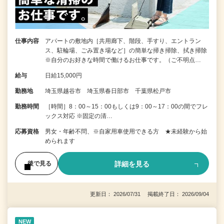
仕事内容
アパートの敷地内［共用廊下、階段、手すり、エントラン
ス、駐輪場、ごみ置き場など］の簡単な掃き掃除、拭き掃除
※自分のお好きな時間で働けるお仕事です。（ご不明点…
給与
日給15,000円
勤務地
埼玉県越谷市 埼玉県春日部市 千葉県松戸市
勤務時間
［時間］8：00～15：00もしくは9：00～17：00の間でフレ
ックス対応 ※固定の清…
応募資格
男女・年齢不問、※自家用車使用できる方 ★未経験から始
められます
詳細を見る
後で見る
更新日： 2026/07/31 掲載終了日： 2026/09/04
NEW