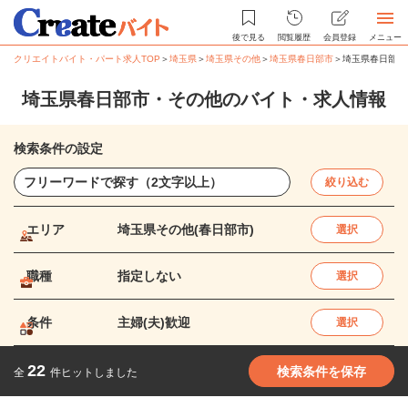
後で見る
閲覧履歴
会員登録
メニュー
クリエイトバイト・パート求人TOP
＞
埼玉県
＞
埼玉県その他
＞
埼玉県春日部市
＞
埼玉県春日部市
埼玉県春日部市・その他のバイト・求人情報
検索条件の設定
絞り込む
エリア
埼玉県その他(春日部市)
選択
職種
指定しない
選択
条件
主婦(夫)歓迎
選択
22
検索条件を保存
全
件ヒットしました