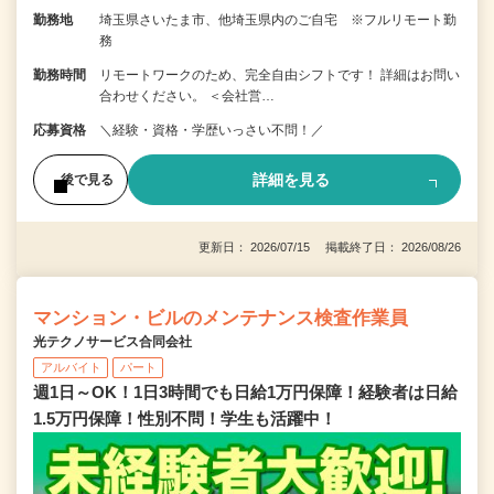
勤務地
埼玉県さいたま市、他埼玉県内のご自宅 ※フルリモート勤
務
勤務時間
リモートワークのため、完全自由シフトです！ 詳細はお問い
合わせください。 ＜会社営…
応募資格
＼経験・資格・学歴いっさい不問！／
詳細を見る
後で見る
更新日： 2026/07/15 掲載終了日： 2026/08/26
マンション・ビルのメンテナンス検査作業員
光テクノサービス合同会社
アルバイト
パート
週1日～OK！1日3時間でも日給1万円保障！経験者は日給
1.5万円保障！性別不問！学生も活躍中！