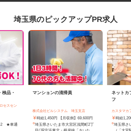
埼玉県のピックアップPR求人
・検品・
マンションの清掃員
ネット
フ
プロセスセン
株式会社ビルシステム 埼玉支店
カスタマ
時給1,450円 【月収例】69,600円
時給1
8-2 ★車通
埼玉県さいたま市大宮区浅間町2丁
埼玉県さ