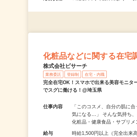
7：30～10：3…
応募資格
☆経験不問（物件によりPC
化粧品などに関する在宅
株式会社ビサーチ
業務委託
登録制
在宅・内職
完全在宅OK！スマホで出来る美容モニタ
でスグに働ける！@埼玉県
仕事内容
「このコスメ、自分の肌に
気になる…」 そんな気持ち