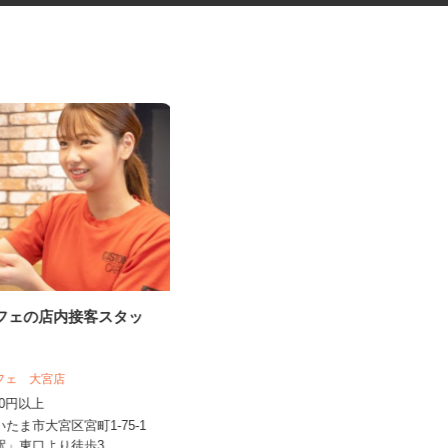
カフェの店内接客スタッ
菓子製造工場の仕分け・検品・
梱包スタッフ
株式会社丸井スズキ 熊谷プロセスセン
カフェ 大宮店
ター
,200円以上
時給1,141円
いたま市大宮区宮町1-75-1
埼玉県熊谷市妻沼西2-18-2 ★車通