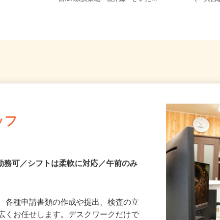
目/JR京浜東北・根岸線「さいた...
（「大宮
ッフ
～勤務可／シフトは柔軟に対応／午前のみ
て、各種申請書類の作成や提出、検査の立