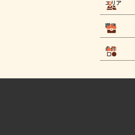
エリア
職種
条件