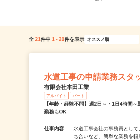
（「大宮駅」東口より徒歩3...
勤可
全
21
件中
1
-
20
件を表示
水道工事の申請業務スタ
有限会社本田工業
アルバイト
パート
【年齢・経験不問】週2日～・1日4時間
勤務もOK
仕事内容
水道工事会社の事務員とし