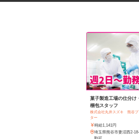
ネットカフェの店内接客スタッ
菓子製造工場の仕分け
フ
梱包スタッフ
株式会社丸井スズキ 熊谷
カスタマカフェ 大宮店
ター
時給1,200円以上
時給1,141円
埼玉県さいたま市大宮区宮町1-75-1
埼玉県熊谷市妻沼西2-1