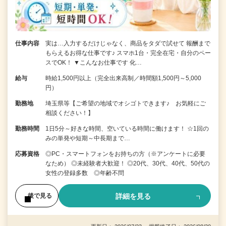
仕事内容
実は…入力するだけじゃなく、商品をタダで試せて 報酬まで
もらえるお得な仕事です♪ スマホ1台・完全在宅・自分のペー
スでOK！ ▼こんなお仕事です 化…
給与
時給1,500円以上（完全出来高制／時間額1,500円～5,000
円）
勤務地
埼玉県等【ご希望の地域でオシゴトできます♪ お気軽にご
相談ください！】
勤務時間
1日5分～好きな時間、空いている時間に働けます！ ☆1回の
みの単発や短期～中長期まで…
応募資格
◎PC・スマートフォンをお持ちの方（※アンケートに必要
なため） ◎未経験者大歓迎！ ◎20代、30代、40代、50代の
女性の登録多数 ◎年齢不問
詳細を見る
後で見る