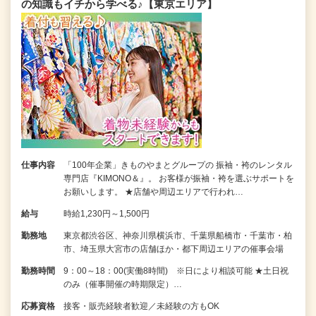
の知識もイチから学べる♪【東京エリア】
仕事内容
「100年企業」きものやまとグループの 振袖・袴のレンタル
専門店『KIMONO＆』。 お客様が振袖・袴を選ぶサポートを
お願いします。 ★店舗や周辺エリアで行われ…
給与
時給1,230円～1,500円
勤務地
東京都渋谷区、神奈川県横浜市、千葉県船橋市・千葉市・柏
市、埼玉県大宮市の店舗ほか・都下周辺エリアの催事会場
勤務時間
9：00～18：00(実働8時間) ※日により相談可能 ★土日祝
のみ（催事開催の時期限定）…
応募資格
接客・販売経験者歓迎／未経験の方もOK