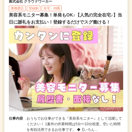
株式会社 クラウドワーカー
業務委託
登録制
在宅・内職
美容系モニター募集！単発もOK♪【人気の完全在宅♪】当
日に謝礼をお支払い！登録するだけでスグ働ける！
仕事内容
おうちでお仕事ができる『美容系モニター』として活躍して
ください！ 1案件の作業時間は5分〜10分程度。空いた時間
を有効活用できるお仕事です。 ◆【いろん…