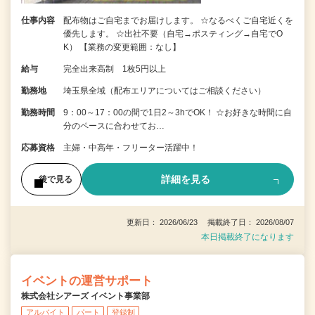
仕事内容
配布物はご自宅までお届けします。 ☆なるべくご自宅近くを
優先します。 ☆出社不要（自宅→ポスティング→自宅でO
K） 【業務の変更範囲：なし】
給与
完全出来高制 1枚5円以上
勤務地
埼玉県全域（配布エリアについてはご相談ください）
勤務時間
9：00～17：00の間で1日2～3hでOK！ ☆お好きな時間に自
分のペースに合わせてお…
応募資格
主婦・中高年・フリーター活躍中！
詳細を見る
後で見る
更新日： 2026/06/23 掲載終了日： 2026/08/07
本日掲載終了になります
イベントの運営サポート
株式会社シアーズ イベント事業部
アルバイト
パート
登録制