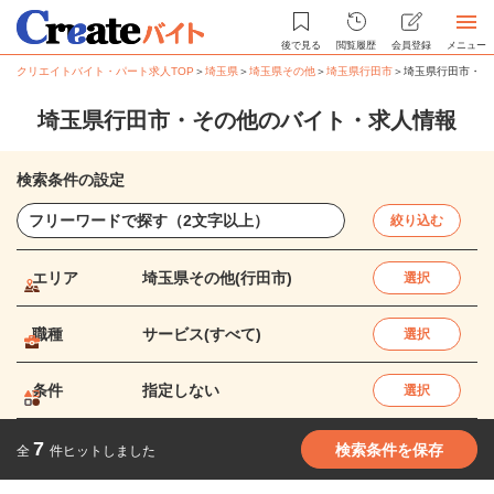
後で見る
閲覧履歴
会員登録
メニュー
クリエイトバイト・パート求人TOP
＞
埼玉県
＞
埼玉県その他
＞
埼玉県行田市
＞
埼玉県行田市・そ
埼玉県行田市・その他のバイト・求人情報
検索条件の設定
絞り込む
エリア
埼玉県その他(行田市)
選択
職種
サービス(すべて)
選択
条件
指定しない
選択
7
検索条件を保存
全
件ヒットしました