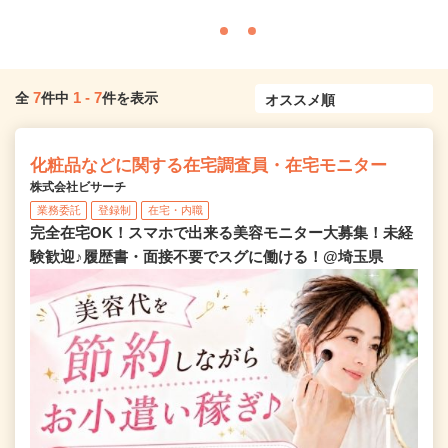
7
1
-
7
全
件中
件を表示
化粧品などに関する在宅調査員・在宅モニター
株式会社ビサーチ
業務委託
登録制
在宅・内職
完全在宅OK！スマホで出来る美容モニター大募集！未経
験歓迎♪履歴書・面接不要でスグに働ける！@埼玉県