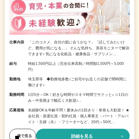
仕事内容
「このコスメ、自分の肌に合うかな？」「試してみたいけ
ど、費用が気になる…」 そんな気持ち、美容モニターで解決
できます♪ 気になる化粧品・健康食品・サプリメン…
給与
時給1,500円以上（完全出来高制／時間額1,500円～5,000
円）
勤務地
埼玉県等 ◆勤務地多数♪ご自宅やお近くの店舗で間時間に
働けます♪
勤務時間
1日5分～OK！好きな時間やスキマ時間でサクッと♪ ☆1日の
み～中長期まで幅広く大歓迎♪…
応募資格
未経験OK＆年齢不問！夏休みの1回きり・単発も大歓迎！ ★
会社員・派遣社員・契約社員・個人事業主・パート・アルバ
イト・主婦（夫）・フリーターなど、20代～50代…
詳細を見る
後で見る