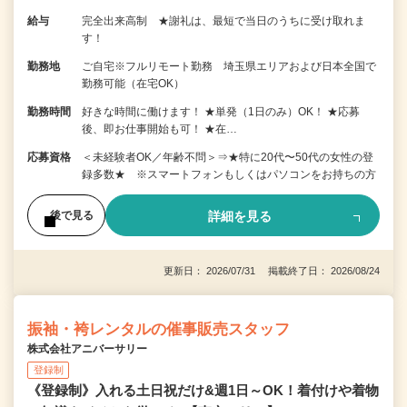
給与
完全出来高制 ★謝礼は、最短で当日のうちに受け取れま
す！
勤務地
ご自宅※フルリモート勤務 埼玉県エリアおよび日本全国で
勤務可能（在宅OK）
勤務時間
好きな時間に働けます！ ★単発（1日のみ）OK！ ★応募
後、即お仕事開始も可！ ★在…
応募資格
＜未経験者OK／年齢不問＞⇒★特に20代〜50代の女性の登
録多数★ ※スマートフォンもしくはパソコンをお持ちの方
詳細を見る
後で見る
更新日： 2026/07/31 掲載終了日： 2026/08/24
振袖・袴レンタルの催事販売スタッフ
株式会社アニバーサリー
登録制
《登録制》入れる土日祝だけ&週1日～OK！着付けや着物