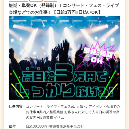
短期・単発OK（登録制）！コンサート・フェス・ライブ
会場などでのお仕事！【日給3万円×日払いOK】
仕事内容
コンサート・ライブ・フェスetc 人気×レアイベント会場での
お仕事 ■案内／整理業務 お客さんに対して入り口の誘導や席
の案内 ■販売業務 イベ…
給与
日給30,000円+交通費※深夜手当含む