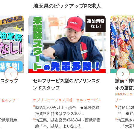
埼玉県のピックアップPR求人
備スタッフ
セルフサービス型のガソリンスタ
振袖・袴
ンドスタッフ
オの運営ス
KIMONO
オブリステーション川越 セルフサービス
リー
 セルフサー
時給1,200円以上＋歩合 ★危険物取
時給1,1
扱資格所持者はプラス100...
当 ※昇
JR武蔵野線
埼玉県川越市宮元町48-3-4（西武新宿
埼玉県さ
.
線「本川越駅」より徒歩3...
（「大宮