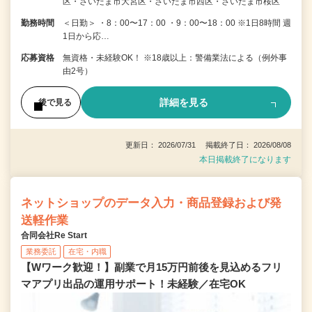
区・さいたま市大宮区・さいたま市西区・さいたま市桜区
勤務時間
＜日勤＞ ・8：00〜17：00 ・9：00〜18：00 ※1日8時間 週
1日から応…
応募資格
無資格・未経験OK！ ※18歳以上：警備業法による（例外事
由2号）
詳細を見る
後で見る
更新日： 2026/07/31 掲載終了日： 2026/08/08
本日掲載終了になります
ネットショップのデータ入力・商品登録および発
送軽作業
合同会社Re Start
業務委託
在宅・内職
【Wワーク歓迎！】副業で月15万円前後を見込めるフリ
マアプリ出品の運用サポート！未経験／在宅OK