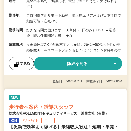
給与
完全出来高制 ★謝礼は、最短で当日のうちに受け取れま
す！
勤務地
ご自宅※フルリモート勤務 埼玉県エリアおよび日本全国で
勤務可能（在宅OK）
勤務時間
好きな時間に働けます！ ★単発（1日のみ）OK！ ★応募
後、即お仕事開始も可！ ★在…
応募資格
＜未経験者OK／年齢不問＞⇒★特に20代〜50代の女性の登
録多数★ ※スマートフォンもしくはパソコンをお持ちの方
詳細を見る
後で見る
更新日： 2026/07/31 掲載終了日： 2026/08/24
NEW
歩行者へ案内・誘導スタッフ
株式会社VOLLMONTセキュリティサービス 川越支社（夜勤）
注目
アルバイト
パート
【夜勤で効率よく稼げる】未経験大歓迎！短期・単発・