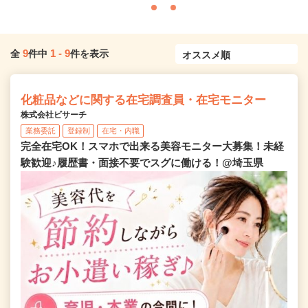
9
1
-
9
全
件中
件を表示
化粧品などに関する在宅調査員・在宅モニター
株式会社ビサーチ
業務委託
登録制
在宅・内職
完全在宅OK！スマホで出来る美容モニター大募集！未経
験歓迎♪履歴書・面接不要でスグに働ける！@埼玉県