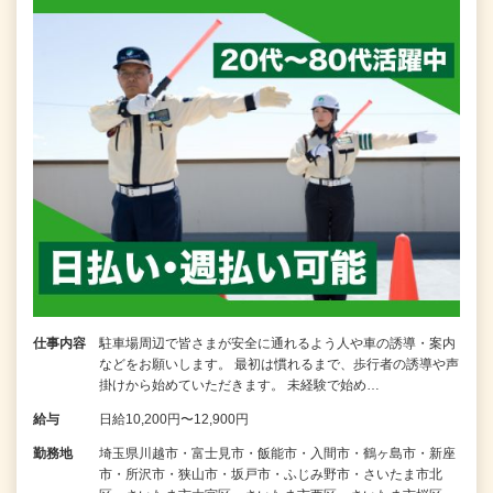
仕事内容
駐車場周辺で皆さまが安全に通れるよう人や車の誘導・案内
などをお願いします。 最初は慣れるまで、歩行者の誘導や声
掛けから始めていただきます。 未経験で始め…
給与
日給10,200円〜12,900円
勤務地
埼玉県川越市・富士見市・飯能市・入間市・鶴ヶ島市・新座
市・所沢市・狭山市・坂戸市・ふじみ野市・さいたま市北