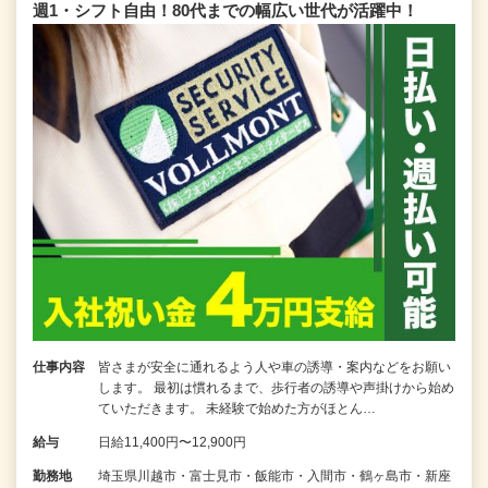
週1・シフト自由！80代までの幅広い世代が活躍中！
仕事内容
皆さまが安全に通れるよう人や車の誘導・案内などをお願い
します。 最初は慣れるまで、歩行者の誘導や声掛けから始め
ていただきます。 未経験で始めた方がほとん…
給与
日給11,400円〜12,900円
勤務地
埼玉県川越市・富士見市・飯能市・入間市・鶴ヶ島市・新座