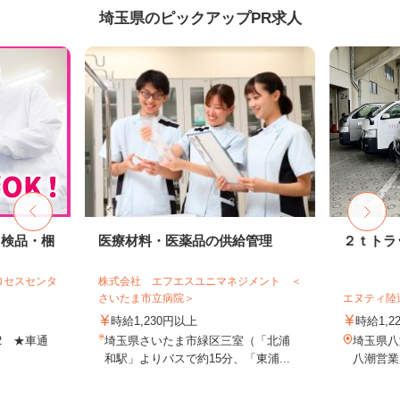
埼玉県のピックアップPR求人
・検品・梱
医療材料・医薬品の供給管理
２ｔトラ
ロセスセンタ
株式会社 エフエスユニマネジメント ＜
さいたま市立病院＞
エヌティ陸
時給1,230円以上
時給1,2
-2 ★車通
埼玉県さいたま市緑区三室（「北浦
埼玉県八潮
和駅」よりバスで約15分、「東浦...
八潮営業