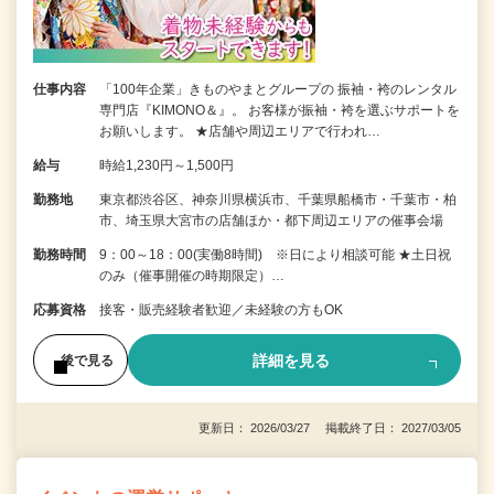
仕事内容
「100年企業」きものやまとグループの 振袖・袴のレンタル
専門店『KIMONO＆』。 お客様が振袖・袴を選ぶサポートを
お願いします。 ★店舗や周辺エリアで行われ…
給与
時給1,230円～1,500円
勤務地
東京都渋谷区、神奈川県横浜市、千葉県船橋市・千葉市・柏
市、埼玉県大宮市の店舗ほか・都下周辺エリアの催事会場
勤務時間
9：00～18：00(実働8時間) ※日により相談可能 ★土日祝
のみ（催事開催の時期限定）…
応募資格
接客・販売経験者歓迎／未経験の方もOK
詳細を見る
後で見る
更新日： 2026/03/27 掲載終了日： 2027/03/05