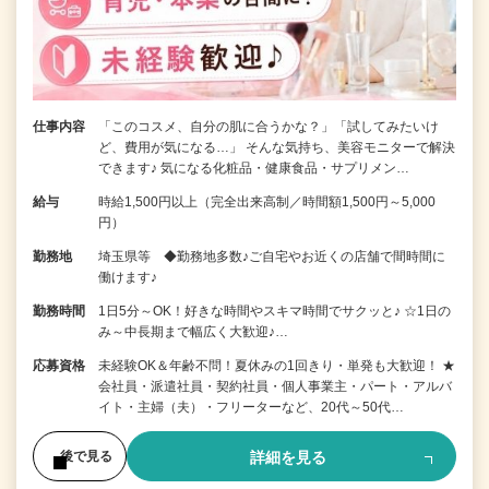
仕事内容
「このコスメ、自分の肌に合うかな？」「試してみたいけ
ど、費用が気になる…」 そんな気持ち、美容モニターで解決
できます♪ 気になる化粧品・健康食品・サプリメン…
給与
時給1,500円以上（完全出来高制／時間額1,500円～5,000
円）
勤務地
埼玉県等 ◆勤務地多数♪ご自宅やお近くの店舗で間時間に
働けます♪
勤務時間
1日5分～OK！好きな時間やスキマ時間でサクッと♪ ☆1日の
み～中長期まで幅広く大歓迎♪…
応募資格
未経験OK＆年齢不問！夏休みの1回きり・単発も大歓迎！ ★
会社員・派遣社員・契約社員・個人事業主・パート・アルバ
イト・主婦（夫）・フリーターなど、20代～50代…
詳細を見る
後で見る