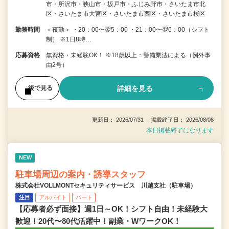
市・所沢市・狭山市・坂戸市・ふじみ野市・さいたま市北
区・さいたま市大宮区・さいたま市西区・さいたま市桜区
勤務時間
＜夜勤＞ ・20：00〜翌5：00 ・21：00〜翌6：00（シフト
制） ※1日8時…
応募資格
無資格・未経験OK！ ※18歳以上：警備業法による（例外事
由2号）
詳細を見る
後で見る
更新日： 2026/07/31 掲載終了日： 2026/08/08
本日掲載終了になります
NEW
駐車場周辺の案内・誘導スタッフ
株式会社VOLLMONTセキュリティサービス 川越支社（駐車場）
注目
アルバイト
パート
【応募者必ず面接】週1日～OK！シフト自由！未経験大
歓迎！20代〜80代活躍中！副業・WワークOK！