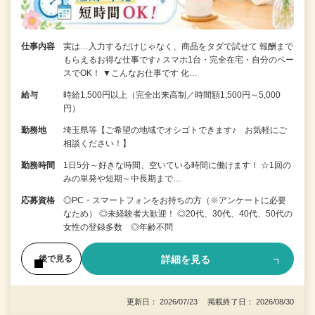
仕事内容
実は…入力するだけじゃなく、商品をタダで試せて 報酬まで
もらえるお得な仕事です♪ スマホ1台・完全在宅・自分のペー
スでOK！ ▼こんなお仕事です 化…
給与
時給1,500円以上（完全出来高制／時間額1,500円～5,000
円）
勤務地
埼玉県等【ご希望の地域でオシゴトできます♪ お気軽にご
相談ください！】
勤務時間
1日5分～好きな時間、空いている時間に働けます！ ☆1回の
みの単発や短期～中長期まで…
応募資格
◎PC・スマートフォンをお持ちの方（※アンケートに必要
なため） ◎未経験者大歓迎！ ◎20代、30代、40代、50代の
女性の登録多数 ◎年齢不問
詳細を見る
後で見る
更新日： 2026/07/23 掲載終了日： 2026/08/30