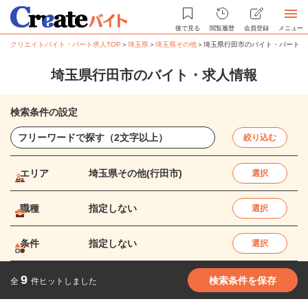
後で見る
閲覧履歴
会員登録
メニュー
クリエイトバイト・パート求人TOP
＞
埼玉県
＞
埼玉県その他
＞
埼玉県行田市のバイト・パート求
埼玉県行田市のバイト・求人情報
検索条件の設定
絞り込む
エリア
埼玉県その他(行田市)
選択
職種
指定しない
選択
条件
指定しない
選択
9
検索条件を保存
全
件ヒットしました