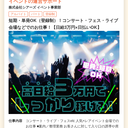
イベントの運営サポート
株式会社シアーズ イベント事業部
アルバイト
パート
登録制
短期・単発OK（登録制）！コンサート・フェス・ライブ
会場などでのお仕事！【日給3万円×日払いOK】
仕事内容
コンサート・ライブ・フェスetc 人気×レアイベント会場での
お仕事 ■案内／整理業務 お客さんに対して入り口の誘導や席