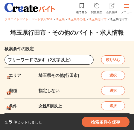
後で見る
閲覧履歴
会員登録
メニュー
クリエイトバイト・パート求人TOP
＞
埼玉県
＞
埼玉県その他
＞
埼玉県行田市
＞
埼玉県行田市・そ
埼玉県行田市・その他のバイト・求人情報
検索条件の設定
絞り込む
エリア
埼玉県その他(行田市)
選択
職種
指定しない
選択
条件
女性5割以上
選択
5
検索条件を保存
全
件ヒットしました