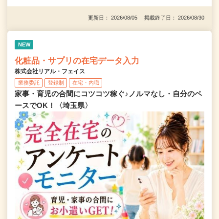
更新日： 2026/08/05 掲載終了日： 2026/08/30
NEW
化粧品・サプリの在宅データ入力
株式会社リアル・フェイス
業務委託
登録制
在宅・内職
家事・育児の合間にコツコツ稼ぐ♪ノルマなし・自分のペ
ースでOK！〈埼玉県〉