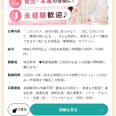
仕事内容
「このコスメ、自分の肌に合うかな？」「試してみたいけ
ど、費用が気になる…」 そんな気持ち、美容モニターで解決
できます♪ 気になる化粧品・健康食品・サプリメン…
給与
時給1,500円以上（完全出来高制／時間額1,500円～5,000
円）
勤務地
埼玉県等 ◆勤務地多数♪ご自宅やお近くの店舗で間時間に
働けます♪
勤務時間
1日5分～OK！好きな時間やスキマ時間でサクッと♪ ☆1日の
み～中長期まで幅広く大歓迎♪…
応募資格
未経験OK＆年齢不問！夏休みの1回きり・単発も大歓迎！ ★
会社員・派遣社員・契約社員・個人事業主・パート・アルバ
イト・主婦（夫）・フリーターなど、20代～50代…
詳細を見る
後で見る