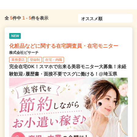
5
1
-
5
全
件中
件を表示
NEW
化粧品などに関する在宅調査員・在宅モニター
株式会社ビサーチ
業務委託
登録制
在宅・内職
完全在宅OK！スマホで出来る美容モニター大募集！未経
験歓迎♪履歴書・面接不要でスグに働ける！@埼玉県