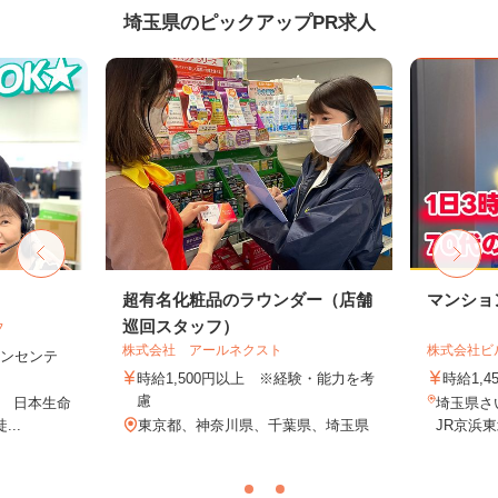
埼玉県のピックアップPR求人
フ
超有名化粧品のラウンダー（店舗
マンショ
巡回スタッフ）
フ
株式会社 アールネクスト
株式会社ビ
＋インセンテ
時給1,500円以上 ※経験・能力を考
時給1,4
慮
1 日本生命
埼玉県さ
..
東京都、神奈川県、千葉県、埼玉県
JR京浜東