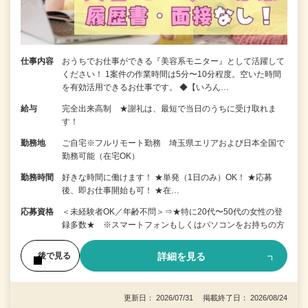
仕事内容
おうちでお仕事ができる『美容系モニター』として活躍して
ください！ 1案件の作業時間は5分〜10分程度。空いた時間
を有効活用できるお仕事です。 ◆【いろん…
給与
完全出来高制 ★謝礼は、最短で当日のうちに受け取れま
す！
勤務地
ご自宅※フルリモート勤務 埼玉県エリアおよび日本全国で
勤務可能（在宅OK）
勤務時間
好きな時間に働けます！ ★単発（1日のみ）OK！ ★応募
後、即お仕事開始も可！ ★在…
応募資格
＜未経験者OK／年齢不問＞⇒★特に20代〜50代の女性の登
録多数★ ※スマートフォンもしくはパソコンをお持ちの方
詳細を見る
後で見る
更新日： 2026/07/31 掲載終了日： 2026/08/24