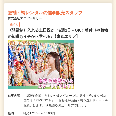
振袖・袴レンタルの催事販売スタッフ
株式会社アニバーサリー
登録制
《登録制》入れる土日祝だけ&週1日～OK！着付けや着物
の知識もイチから学べる♪【東京エリア】
仕事内容
「100年企業」きものやまとグループの 振袖・袴のレンタル
専門店『KIMONO＆』。 お客様が振袖・袴を選ぶサポートを
お願いします。 ★店舗や周辺エリアで行われ…
給与
時給1,230円～1,500円