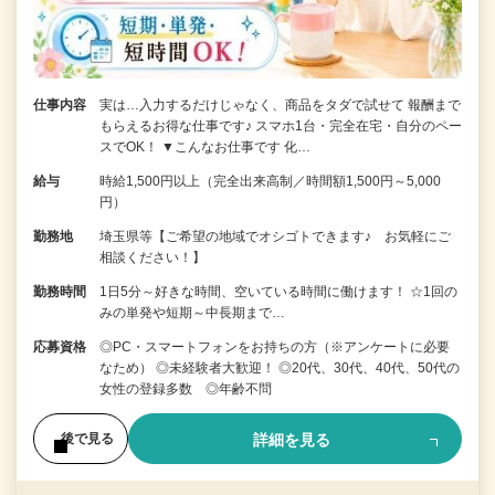
仕事内容
実は…入力するだけじゃなく、商品をタダで試せて 報酬まで
もらえるお得な仕事です♪ スマホ1台・完全在宅・自分のペー
スでOK！ ▼こんなお仕事です 化…
給与
時給1,500円以上（完全出来高制／時間額1,500円～5,000
円）
勤務地
埼玉県等【ご希望の地域でオシゴトできます♪ お気軽にご
相談ください！】
勤務時間
1日5分～好きな時間、空いている時間に働けます！ ☆1回の
みの単発や短期～中長期まで…
応募資格
◎PC・スマートフォンをお持ちの方（※アンケートに必要
なため） ◎未経験者大歓迎！ ◎20代、30代、40代、50代の
女性の登録多数 ◎年齢不問
詳細を見る
後で見る