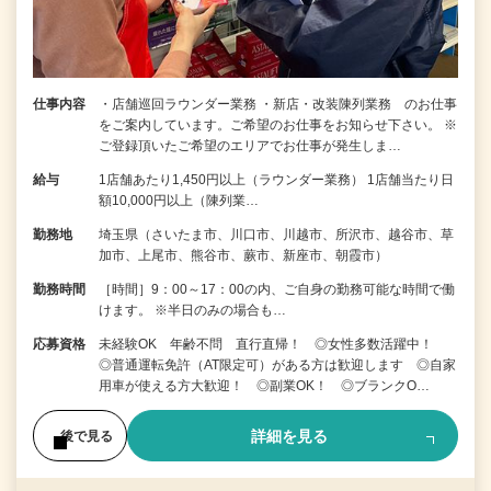
仕事内容
・店舗巡回ラウンダー業務 ・新店・改装陳列業務 のお仕事
をご案内しています。ご希望のお仕事をお知らせ下さい。 ※
ご登録頂いたご希望のエリアでお仕事が発生しま…
給与
1店舗あたり1,450円以上（ラウンダー業務） 1店舗当たり日
額10,000円以上（陳列業…
勤務地
埼玉県（さいたま市、川口市、川越市、所沢市、越谷市、草
加市、上尾市、熊谷市、蕨市、新座市、朝霞市）
勤務時間
［時間］9：00～17：00の内、ご自身の勤務可能な時間で働
けます。 ※半日のみの場合も…
応募資格
未経験OK 年齢不問 直行直帰！ ◎女性多数活躍中！
◎普通運転免許（AT限定可）がある方は歓迎します ◎自家
用車が使える方大歓迎！ ◎副業OK！ ◎ブランクO…
詳細を見る
後で見る