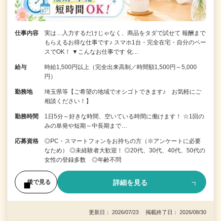
仕事内容
実は…入力するだけじゃなく、商品をタダで試せて 報酬まで
もらえるお得な仕事です♪ スマホ1台・完全在宅・自分のペー
スでOK！ ▼こんなお仕事です 化…
給与
時給1,500円以上（完全出来高制／時間額1,500円～5,000
円）
勤務地
埼玉県等【ご希望の地域でオシゴトできます♪ お気軽にご
相談ください！】
勤務時間
1日5分～好きな時間、空いている時間に働けます！ ☆1回の
みの単発や短期～中長期まで…
応募資格
◎PC・スマートフォンをお持ちの方（※アンケートに必要
なため） ◎未経験者大歓迎！ ◎20代、30代、40代、50代の
女性の登録多数 ◎年齢不問
詳細を見る
後で見る
更新日： 2026/07/23 掲載終了日： 2026/08/30