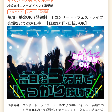
イベントの運営サポート
株式会社シアーズ イベント事業部
アルバイト
パート
登録制
短期・単発OK（登録制）！コンサート・フェス・ライブ
会場などでのお仕事！【日給3万円×日払いOK】
仕事内容
コンサート・ライブ・フェスetc 人気×レアイベント会場での
お仕事 ■案内／整理業務 お客さんに対して入り口の誘導や席