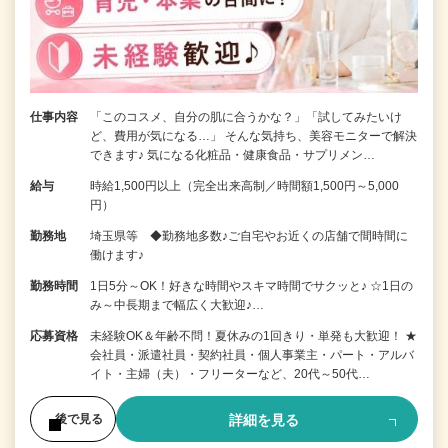
仕事内容
「このコスメ、自分の肌に合うかな？」「試してみたいけ
ど、費用が気になる…」 そんな気持ち、美容モニターで解決
できます♪ 気になる化粧品・健康食品・サプリメン…
給与
時給1,500円以上（完全出来高制／時間額1,500円～5,000
円）
勤務地
埼玉県等 ◆勤務地多数♪ご自宅やお近くの店舗で間時間に
働けます♪
勤務時間
1日5分～OK！好きな時間やスキマ時間でサクッと♪ ☆1日の
み～中長期まで幅広く大歓迎♪…
応募資格
未経験OK＆年齢不問！夏休みの1回きり・単発も大歓迎！ ★
会社員・派遣社員・契約社員・個人事業主・パート・アルバ
イト・主婦（夫）・フリーターなど、20代～50代…
詳細を見る
後で見る