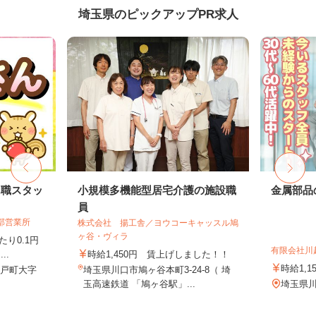
埼玉県のピックアップPR求人
内職スタッ
小規模多機能型居宅介護の施設職
金属部品
員
部営業所
株式会社 揚工舎／ヨウコーキャッスル鳩
ヶ谷・ヴィラ
り0.1円
有限会社川
..
時給1,450円 賃上げしました！！
時給1,1
杉戸町大字
埼玉県川口市鳩ヶ谷本町3-24-8（ 埼
玉高速鉄道 「鳩ヶ谷駅」...
埼玉県川