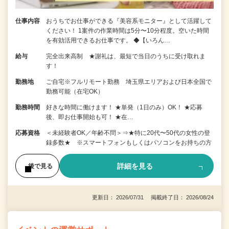
仕事内容
おうちでお仕事ができる『美容系モニター』として活躍して
ください！ 1案件の作業時間は5分〜10分程度。空いた時間
を有効活用できるお仕事です。 ◆【いろん…
給与
完全出来高制 ★謝礼は、最短で当日のうちに受け取れま
す！
勤務地
ご自宅※フルリモート勤務 埼玉県エリアおよび日本全国で
勤務可能（在宅OK）
勤務時間
好きな時間に働けます！ ★単発（1日のみ）OK！ ★応募
後、即お仕事開始も可！ ★在…
応募資格
＜未経験者OK／年齢不問＞⇒★特に20代〜50代の女性の登
録多数★ ※スマートフォンもしくはパソコンをお持ちの方
詳細を見る
後で見る
更新日： 2026/07/31 掲載終了日： 2026/08/24