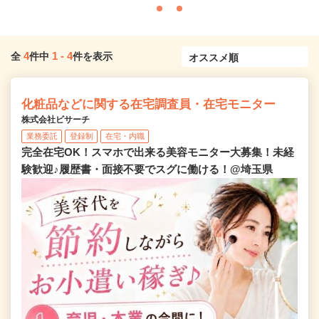
4
1
-
4
全
件中
件を表示
化粧品などに関する在宅調査員・在宅モニター
株式会社ビサーチ
業務委託
登録制
在宅・内職
完全在宅OK！スマホで出来る美容モニター大募集！未経
験歓迎♪履歴書・面接不要でスグに働ける！@埼玉県