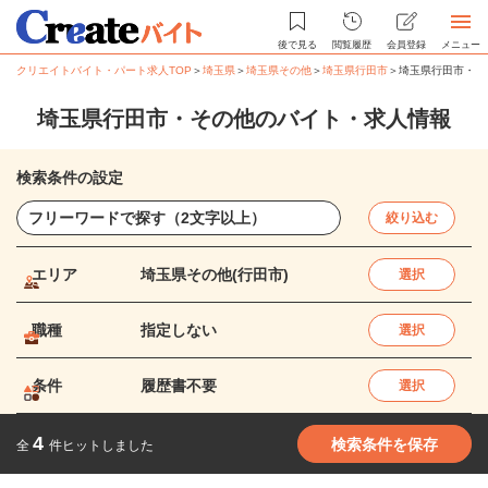
後で見る
閲覧履歴
会員登録
メニュー
クリエイトバイト・パート求人TOP
＞
埼玉県
＞
埼玉県その他
＞
埼玉県行田市
＞
埼玉県行田市・そ
埼玉県行田市・その他のバイト・求人情報
検索条件の設定
絞り込む
エリア
埼玉県その他(行田市)
選択
職種
指定しない
選択
条件
履歴書不要
選択
4
検索条件を保存
全
件ヒットしました