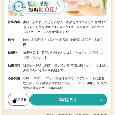
仕事内容
実は…入力するだけじゃなく、商品をタダで試せて 報酬まで
もらえるお得な仕事です♪ スマホ1台・完全在宅・自分のペー
スでOK！ ▼こんなお仕事です 化…
給与
時給1,500円以上（完全出来高制／時間額1,500円～5,000
円）
勤務地
埼玉県等【ご希望の地域でオシゴトできます♪ お気軽にご
相談ください！】
勤務時間
1日5分～好きな時間、空いている時間に働けます！ ☆1回の
みの単発や短期～中長期まで…
応募資格
◎PC・スマートフォンをお持ちの方（※アンケートに必要
なため） ◎未経験者大歓迎！ ◎20代、30代、40代、50代の
女性の登録多数 ◎年齢不問
詳細を見る
後で見る