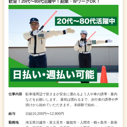
歓迎！20代〜80代活躍中！副業・WワークOK！
仕事内容
駐車場周辺で皆さまが安全に通れるよう人や車の誘導・案内
などをお願いします。 最初は慣れるまで、歩行者の誘導や声
掛けから始めていただきます。 未経験で始め…
給与
日給10,200円〜12,900円
勤務地
埼玉県川越市・富士見市・飯能市・入間市・鶴ヶ島市・新座