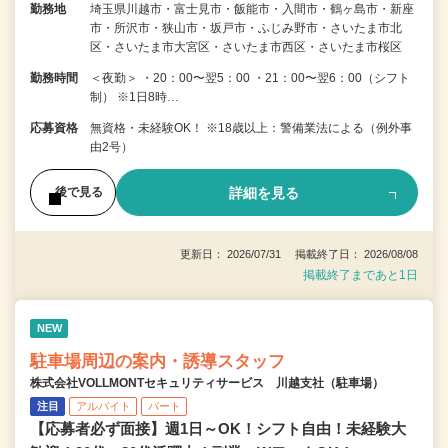
勤務地
埼玉県川越市・富士見市・飯能市・入間市・鶴ヶ島市・新座
市・所沢市・狭山市・坂戸市・ふじみ野市・さいたま市北
区・さいたま市大宮区・さいたま市西区・さいたま市桜区
勤務時間
＜夜勤＞ ・20：00〜翌5：00 ・21：00〜翌6：00（シフト
制） ※1日8時…
応募資格
無資格・未経験OK！ ※18歳以上：警備業法による（例外事
由2号）
詳細を見る
後で見る
更新日： 2026/07/31 掲載終了日： 2026/08/08
掲載終了まであと1日
NEW
駐車場周辺の案内・誘導スタッフ
株式会社VOLLMONTセキュリティサービス 川越支社（駐車場）
注目
アルバイト
パート
【応募者必ず面接】週1日～OK！シフト自由！未経験大