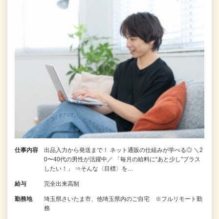
仕事内容
出品入力から発送まで！ ネット通販の仕組みが学べる◎ ＼2
0〜40代の男性が活躍中／ 「毎月の給料に“あと少し”プラス
したい！」 ⇒そんな〈目標〉を…
給与
完全出来高制
勤務地
埼玉県さいたま市、他埼玉県内のご自宅 ※フルリモート勤
務