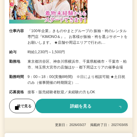
仕事内容
「100年企業」きものやまとグループの 振袖・袴のレンタル
専門店『KIMONO＆』。 お客様が振袖・袴を選ぶサポートを
お願いします。 ★店舗や周辺エリアで行われ…
給与
時給1,230円～1,500円
勤務地
東京都渋谷区、神奈川県横浜市、千葉県船橋市・千葉市・柏
市、埼玉県大宮市の店舗ほか・都下周辺エリアの催事会場
勤務時間
9：00～18：00(実働8時間) ※日により相談可能 ★土日祝
のみ（催事開催の時期限定）…
応募資格
接客・販売経験者歓迎／未経験の方もOK
詳細を見る
後で見る
更新日： 2026/03/27 掲載終了日： 2027/03/05