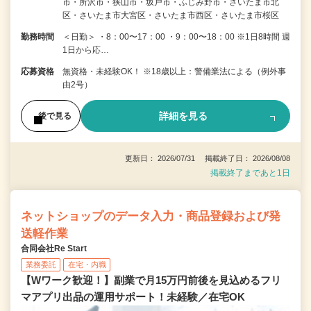
市・所沢市・狭山市・坂戸市・ふじみ野市・さいたま市北
区・さいたま市大宮区・さいたま市西区・さいたま市桜区
勤務時間
＜日勤＞ ・8：00〜17：00 ・9：00〜18：00 ※1日8時間 週
1日から応…
応募資格
無資格・未経験OK！ ※18歳以上：警備業法による（例外事
由2号）
詳細を見る
後で見る
更新日： 2026/07/31 掲載終了日： 2026/08/08
掲載終了まであと1日
ネットショップのデータ入力・商品登録および発
送軽作業
合同会社Re Start
業務委託
在宅・内職
【Wワーク歓迎！】副業で月15万円前後を見込めるフリ
マアプリ出品の運用サポート！未経験／在宅OK