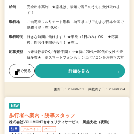
給与
完全出来高制 ★謝礼は、最短で当日のうちに受け取れま
す！
勤務地
ご自宅※フルリモート勤務 埼玉県エリアおよび日本全国で
勤務可能（在宅OK）
勤務時間
好きな時間に働けます！ ★単発（1日のみ）OK！ ★応募
後、即お仕事開始も可！ ★在…
応募資格
＜未経験者OK／年齢不問＞⇒★特に20代〜50代の女性の登
録多数★ ※スマートフォンもしくはパソコンをお持ちの方
詳細を見る
後で見る
更新日： 2026/07/31 掲載終了日： 2026/08/24
NEW
歩行者へ案内・誘導スタッフ
株式会社VOLLMONTセキュリティサービス 川越支社（夜勤）
注目
アルバイト
パート