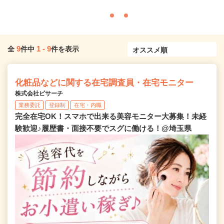
9
1
-
9
全
件中
件を表示
化粧品などに関する在宅調査員・在宅モニター
株式会社ビサーチ
業務委託
登録制
在宅・内職
完全在宅OK！スマホで出来る美容モニター大募集！未経
験歓迎♪履歴書・面接不要でスグに働ける！@埼玉県