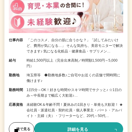
仕事内容
「このコスメ、自分の肌に合うかな？」「試してみたいけ
ど、費用が気になる…」 そんな気持ち、美容モニターで解決
できます♪ 気になる化粧品・健康食品・サプリメン…
給与
時給1,500円以上（完全出来高制／時間額1,500円～5,000
円）
勤務地
埼玉県等 ◆勤務地多数♪ご自宅やお近くの店舗で間時間に
働けます♪
勤務時間
1日5分～OK！好きな時間やスキマ時間でサクッと♪ ☆1日の
み～中長期まで幅広く大歓迎♪…
応募資格
未経験OK＆年齢不問！夏休みの1回きり・単発も大歓迎！ ★
会社員・派遣社員・契約社員・個人事業主・パート・アルバ
イト・主婦（夫）・フリーターなど、20代～50代…
詳細を見る
後で見る