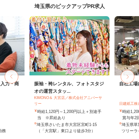
埼玉県のピックアップPR求人
タ入力・商
振袖・袴レンタル、フォトスタジ
自社工場
オの運営スタッ...
KIMONO＆ 大宮店／株式会社アニバーサ
リー
日建紙工株
時給1,120円～1,200円以上＋別途手
時給1,
当 ※昇給あり
賞与年2
埼玉県さいたま市大宮区宮町1-15
埼玉県草加
勤務
（「大宮駅」東口より徒歩3分）
ツリーライ