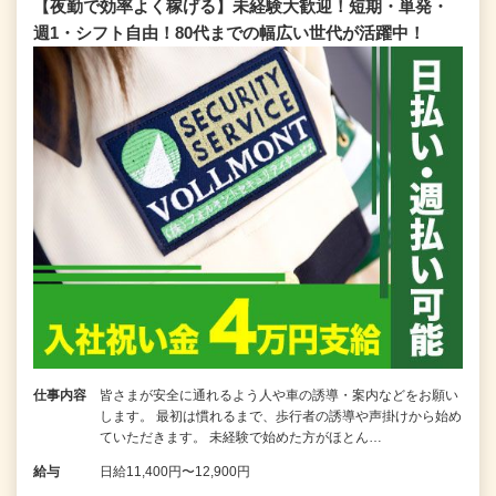
【夜勤で効率よく稼げる】未経験大歓迎！短期・単発・
週1・シフト自由！80代までの幅広い世代が活躍中！
仕事内容
皆さまが安全に通れるよう人や車の誘導・案内などをお願い
します。 最初は慣れるまで、歩行者の誘導や声掛けから始め
ていただきます。 未経験で始めた方がほとん…
給与
日給11,400円〜12,900円