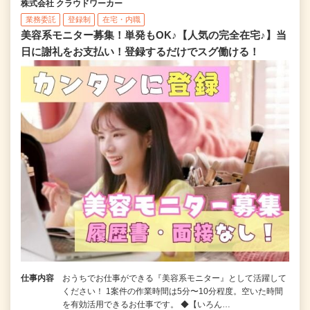
株式会社 クラウドワーカー
業務委託
登録制
在宅・内職
美容系モニター募集！単発もOK♪【人気の完全在宅♪】当
日に謝礼をお支払い！登録するだけでスグ働ける！
仕事内容
おうちでお仕事ができる『美容系モニター』として活躍して
ください！ 1案件の作業時間は5分〜10分程度。空いた時間
を有効活用できるお仕事です。 ◆【いろん…