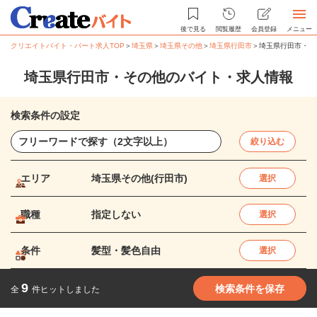
後で見る
閲覧履歴
会員登録
メニュー
クリエイトバイト・パート求人TOP
＞
埼玉県
＞
埼玉県その他
＞
埼玉県行田市
＞
埼玉県行田市・そ
埼玉県行田市・その他のバイト・求人情報
検索条件の設定
絞り込む
エリア
埼玉県その他(行田市)
選択
職種
指定しない
選択
条件
髪型・髪色自由
選択
9
検索条件を保存
全
件ヒットしました