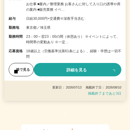
お仕事 ■案内／整理業務 お客さんに対して入り口の誘導や席
の案内 ■販売業務 イベ…
給与
日給30,000円+交通費※深夜手当含む
勤務地
東京都／埼玉県
勤務時間
23：00～翌23：00の間（休憩あり） ※イベントによって、
時間帯の変動あり ※一定…
応募資格
18歳以上（労働基準法第61条による）、経験・学歴は一切不
問
詳細を見る
後で見る
更新日： 2026/07/13 掲載終了日： 2026/08/10
掲載終了まであと3日
1