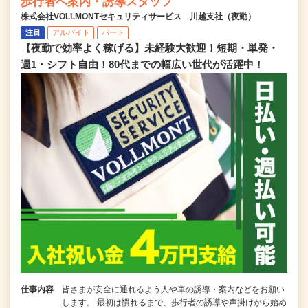
歩行者へ案内・誘導スタッフ
株式会社VOLLMONTセキュリティサービス 川越支社（夜勤）
注目
アルバイト
パート
【夜勤で効率よく稼げる】未経験大歓迎！短期・単発・
週1・シフト自由！80代までの幅広い世代が活躍中！
仕事内容
皆さまが安全に通れるよう人や車の誘導・案内などをお願い
します。 最初は慣れるまで、歩行者の誘導や声掛けから始め