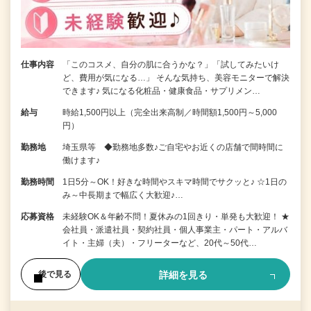
仕事内容
「このコスメ、自分の肌に合うかな？」「試してみたいけ
ど、費用が気になる…」 そんな気持ち、美容モニターで解決
できます♪ 気になる化粧品・健康食品・サプリメン…
給与
時給1,500円以上（完全出来高制／時間額1,500円～5,000
円）
勤務地
埼玉県等 ◆勤務地多数♪ご自宅やお近くの店舗で間時間に
働けます♪
勤務時間
1日5分～OK！好きな時間やスキマ時間でサクッと♪ ☆1日の
み～中長期まで幅広く大歓迎♪…
応募資格
未経験OK＆年齢不問！夏休みの1回きり・単発も大歓迎！ ★
会社員・派遣社員・契約社員・個人事業主・パート・アルバ
イト・主婦（夫）・フリーターなど、20代～50代…
詳細を見る
後で見る