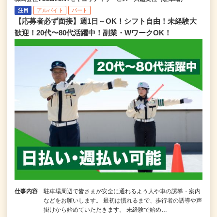
注目
アルバイト
パート
【応募者必ず面接】週1日～OK！シフト自由！未経験大
歓迎！20代〜80代活躍中！副業・WワークOK！
仕事内容
駐車場周辺で皆さまが安全に通れるよう人や車の誘導・案内
などをお願いします。 最初は慣れるまで、歩行者の誘導や声
掛けから始めていただきます。 未経験で始め…