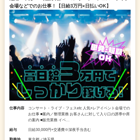
会場などでのお仕事！【日給3万円×日払いOK】
仕事内容
コンサート・ライブ・フェスetc 人気×レアイベント会場での
お仕事 ■案内／整理業務 お客さんに対して入り口の誘導や席
の案内 ■販売業務 イベ…
給与
日給30,000円+交通費※深夜手当含む
勤務地
東京都／埼玉県