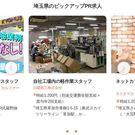
埼玉県のピックアップPR求人
備スタッフ
自社工場内の軽作業スタッフ
ネットカ
日建紙工株式会社
 セルフサー
カスタマカ
時給1,200円（別途交通費全額支給＋
賞与年2回支給）
時給1,2
JR武蔵野線
埼玉県草加市青柳1‐5‐15（東武スカイ
埼玉県さい
.
ツリーライン「草加駅」か...
（「大宮駅