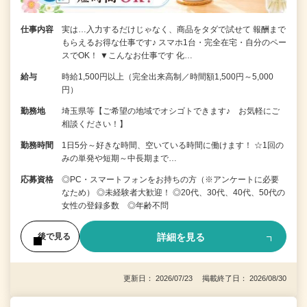
仕事内容
実は…入力するだけじゃなく、商品をタダで試せて 報酬まで
もらえるお得な仕事です♪ スマホ1台・完全在宅・自分のペー
スでOK！ ▼こんなお仕事です 化…
給与
時給1,500円以上（完全出来高制／時間額1,500円～5,000
円）
勤務地
埼玉県等【ご希望の地域でオシゴトできます♪ お気軽にご
相談ください！】
勤務時間
1日5分～好きな時間、空いている時間に働けます！ ☆1回の
みの単発や短期～中長期まで…
応募資格
◎PC・スマートフォンをお持ちの方（※アンケートに必要
なため） ◎未経験者大歓迎！ ◎20代、30代、40代、50代の
女性の登録多数 ◎年齢不問
詳細を見る
後で見る
更新日： 2026/07/23 掲載終了日： 2026/08/30