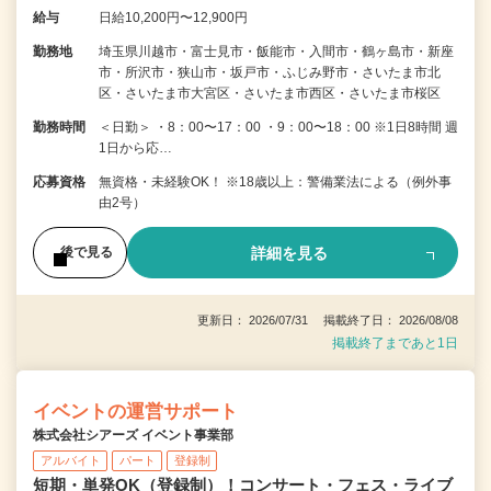
給与
日給10,200円〜12,900円
勤務地
埼玉県川越市・富士見市・飯能市・入間市・鶴ヶ島市・新座
市・所沢市・狭山市・坂戸市・ふじみ野市・さいたま市北
区・さいたま市大宮区・さいたま市西区・さいたま市桜区
勤務時間
＜日勤＞ ・8：00〜17：00 ・9：00〜18：00 ※1日8時間 週
1日から応…
応募資格
無資格・未経験OK！ ※18歳以上：警備業法による（例外事
由2号）
詳細を見る
後で見る
更新日： 2026/07/31 掲載終了日： 2026/08/08
掲載終了まであと1日
イベントの運営サポート
株式会社シアーズ イベント事業部
アルバイト
パート
登録制
短期・単発OK（登録制）！コンサート・フェス・ライブ