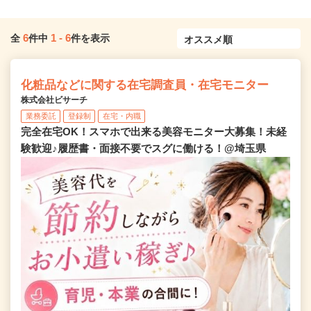
6
1
-
6
全
件中
件を表示
化粧品などに関する在宅調査員・在宅モニター
株式会社ビサーチ
業務委託
登録制
在宅・内職
完全在宅OK！スマホで出来る美容モニター大募集！未経
験歓迎♪履歴書・面接不要でスグに働ける！@埼玉県