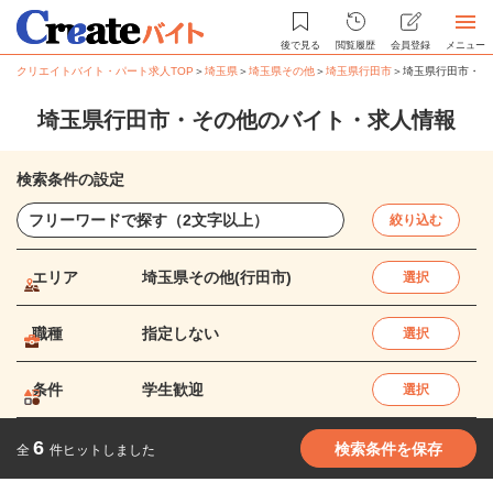
後で見る
閲覧履歴
会員登録
メニュー
クリエイトバイト・パート求人TOP
＞
埼玉県
＞
埼玉県その他
＞
埼玉県行田市
＞
埼玉県行田市・そ
埼玉県行田市・その他のバイト・求人情報
検索条件の設定
絞り込む
エリア
埼玉県その他(行田市)
選択
職種
指定しない
選択
条件
学生歓迎
選択
6
検索条件を保存
全
件ヒットしました