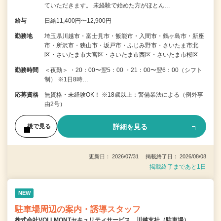
ていただきます。 未経験で始めた方がほとん…
給与
日給11,400円〜12,900円
勤務地
埼玉県川越市・富士見市・飯能市・入間市・鶴ヶ島市・新座
市・所沢市・狭山市・坂戸市・ふじみ野市・さいたま市北
区・さいたま市大宮区・さいたま市西区・さいたま市桜区
勤務時間
＜夜勤＞ ・20：00〜翌5：00 ・21：00〜翌6：00（シフト
制） ※1日8時…
応募資格
無資格・未経験OK！ ※18歳以上：警備業法による（例外事
由2号）
詳細を見る
後で見る
更新日： 2026/07/31 掲載終了日： 2026/08/08
掲載終了まであと1日
NEW
駐車場周辺の案内・誘導スタッフ
株式会社VOLLMONTセキュリティサービス 川越支社（駐車場）