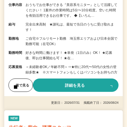
仕事内容
おうちでお仕事ができる『美容系モニター』として活躍して
ください！ 1案件の作業時間は5分〜10分程度。空いた時間
を有効活用できるお仕事です。 ◆【いろん…
給与
完全出来高制 ★謝礼は、最短で当日のうちに受け取れま
す！
勤務地
ご自宅※フルリモート勤務 埼玉県エリアおよび日本全国で
勤務可能（在宅OK）
勤務時間
好きな時間に働けます！ ★単発（1日のみ）OK！ ★応募
後、即お仕事開始も可！ ★在…
応募資格
＜未経験者OK／年齢不問＞⇒★特に20代〜50代の女性の登
録多数★ ※スマートフォンもしくはパソコンをお持ちの方
詳細を見る
後で見る
更新日： 2026/07/31 掲載終了日： 2026/08/24
NEW