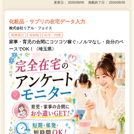
更新日： 2026/08/05 掲載終了日： 2026/08/30
化粧品・サプリの在宅データ入力
株式会社リアル・フェイス
業務委託
登録制
在宅・内職
家事・育児の合間にコツコツ稼ぐ♪ノルマなし・自分のペ
ースでOK！〈埼玉県〉