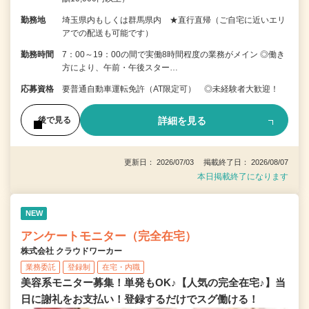
勤務地
埼玉県内もしくは群馬県内 ★直行直帰（ご自宅に近いエリ
アでの配送も可能です）
勤務時間
7：00～19：00の間で実働8時間程度の業務がメイン ◎働き
方により、午前・午後スター…
応募資格
要普通自動車運転免許（AT限定可） ◎未経験者大歓迎！
詳細を見る
後で見る
更新日： 2026/07/03 掲載終了日： 2026/08/07
本日掲載終了になります
NEW
アンケートモニター（完全在宅）
株式会社 クラウドワーカー
業務委託
登録制
在宅・内職
美容系モニター募集！単発もOK♪【人気の完全在宅♪】当
日に謝礼をお支払い！登録するだけでスグ働ける！