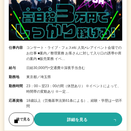
仕事内容
コンサート・ライブ・フェスetc 人気×レアイベント会場での
お仕事 ■案内／整理業務 お客さんに対して入り口の誘導や席
の案内 ■販売業務 イベ…
給与
日給30,000円+交通費※深夜手当含む
勤務地
東京都／埼玉県
勤務時間
23：00～翌23：00の間（休憩あり） ※イベントによって、
時間帯の変動あり ※一定…
応募資格
18歳以上（労働基準法第61条による）、経験・学歴は一切不
問
詳細を見る
後で見る