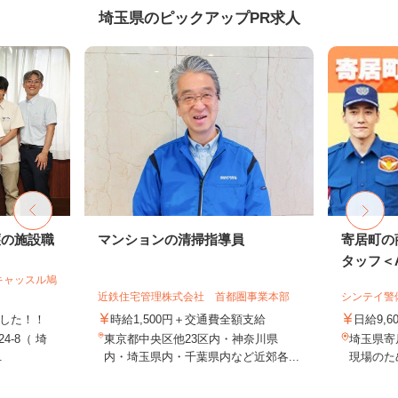
埼玉県のピックアップPR求人
護の施設職
マンションの清掃指導員
寄居町の
タッフ＜A3
キャッスル鳩
近鉄住宅管理株式会社 首都圏事業本部
シンテイ警
ました！！
時給1,500円＋交通費全額支給
日給9,6
4-8（ 埼
東京都中央区他23区内・神奈川県
埼玉県寄
.
内・埼玉県内・千葉県内など近郊各...
現場のた