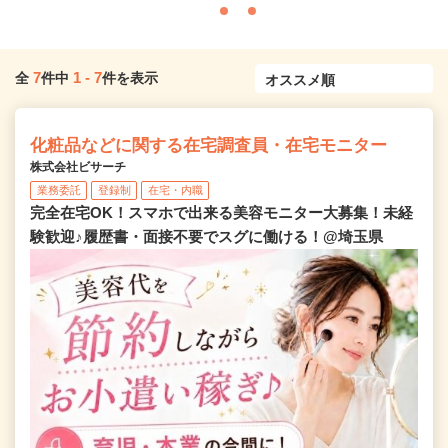
7
1
-
7
全
件中
件を表示
化粧品などに関する在宅調査員・在宅モニター
株式会社ビサーチ
業務委託
登録制
在宅・内職
完全在宅OK！スマホで出来る美容モニター大募集！未経
験歓迎♪履歴書・面接不要でスグに働ける！@埼玉県