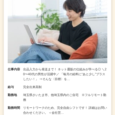
仕事内容
出品入力から発送まで！ ネット通販の仕組みが学べる◎ ＼2
0〜40代の男性が活躍中／ 「毎月の給料に“あと少し”プラス
したい！」 ⇒そんな〈目標〉を…
給与
完全出来高制
勤務地
埼玉県さいたま市、他埼玉県内のご自宅 ※フルリモート勤
務
勤務時間
リモートワークのため、完全自由シフトです！ 詳細はお問い
合わせください。 ＜会社営…