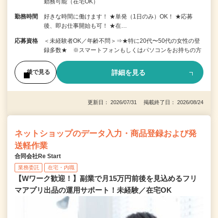
勤務可能（在宅OK）
勤務時間
好きな時間に働けます！ ★単発（1日のみ）OK！ ★応募
後、即お仕事開始も可！ ★在…
応募資格
＜未経験者OK／年齢不問＞⇒★特に20代〜50代の女性の登
録多数★ ※スマートフォンもしくはパソコンをお持ちの方
詳細を見る
後で見る
更新日： 2026/07/31 掲載終了日： 2026/08/24
ネットショップのデータ入力・商品登録および発
送軽作業
合同会社Re Start
業務委託
在宅・内職
【Wワーク歓迎！】副業で月15万円前後を見込めるフリ
マアプリ出品の運用サポート！未経験／在宅OK