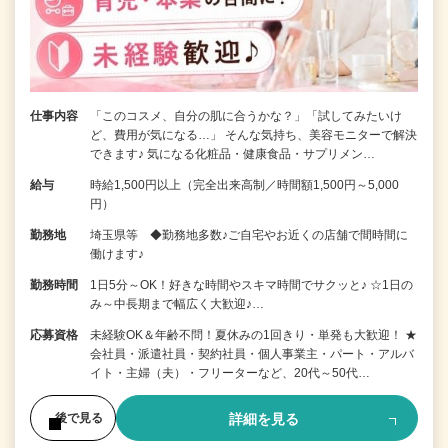
仕事内容
「このコスメ、自分の肌に合うかな？」「試してみたいけ
ど、費用が気になる…」 そんな気持ち、美容モニターで解決
できます♪ 気になる化粧品・健康食品・サプリメン…
給与
時給1,500円以上（完全出来高制／時間額1,500円～5,000
円）
勤務地
埼玉県等 ◆勤務地多数♪ご自宅やお近くの店舗で間時間に
働けます♪
勤務時間
1日5分～OK！好きな時間やスキマ時間でサクッと♪ ☆1日の
み～中長期まで幅広く大歓迎♪…
応募資格
未経験OK＆年齢不問！夏休みの1回きり・単発も大歓迎！ ★
会社員・派遣社員・契約社員・個人事業主・パート・アルバ
イト・主婦（夫）・フリーターなど、20代～50代…
詳細を見る
後で見る