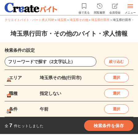
後で見る
閲覧履歴
会員登録
メニュー
クリエイトバイト・パート求人TOP
＞
埼玉県
＞
埼玉県その他
＞
埼玉県行田市
＞
埼玉県行田市・そ
埼玉県行田市・その他のバイト・求人情報
検索条件の設定
絞り込む
エリア
埼玉県その他(行田市)
選択
職種
指定しない
選択
条件
午前
選択
7
検索条件を保存
全
件ヒットしました