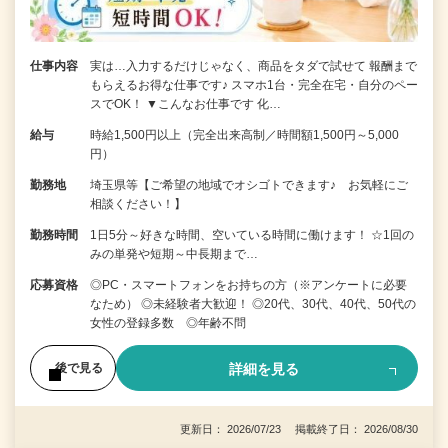
仕事内容
実は…入力するだけじゃなく、商品をタダで試せて 報酬まで
もらえるお得な仕事です♪ スマホ1台・完全在宅・自分のペー
スでOK！ ▼こんなお仕事です 化…
給与
時給1,500円以上（完全出来高制／時間額1,500円～5,000
円）
勤務地
埼玉県等【ご希望の地域でオシゴトできます♪ お気軽にご
相談ください！】
勤務時間
1日5分～好きな時間、空いている時間に働けます！ ☆1回の
みの単発や短期～中長期まで…
応募資格
◎PC・スマートフォンをお持ちの方（※アンケートに必要
なため） ◎未経験者大歓迎！ ◎20代、30代、40代、50代の
女性の登録多数 ◎年齢不問
詳細を見る
後で見る
更新日： 2026/07/23 掲載終了日： 2026/08/30