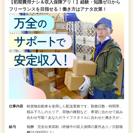
【初期費用ナシ＆収入保障アリ！】経験・知識ゼロから
フリーランスを目指せる！働き方はアナタ次第！
仕事内容
軽貨物自動車を使用した配送業務です。勤務日数・時間帯、
積み下ろしのエリア、荷物の種類など、希望に合わせて組み
合わせ可能！あなたのライフスタイルに合わせた働き方が…
給与
報酬 完全出来高制（研修中の収入保障の案件あり／日額報
酬10,000円以上）