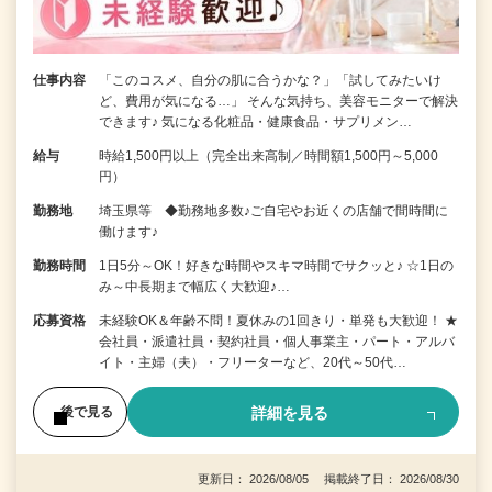
仕事内容
「このコスメ、自分の肌に合うかな？」「試してみたいけ
ど、費用が気になる…」 そんな気持ち、美容モニターで解決
できます♪ 気になる化粧品・健康食品・サプリメン…
給与
時給1,500円以上（完全出来高制／時間額1,500円～5,000
円）
勤務地
埼玉県等 ◆勤務地多数♪ご自宅やお近くの店舗で間時間に
働けます♪
勤務時間
1日5分～OK！好きな時間やスキマ時間でサクッと♪ ☆1日の
み～中長期まで幅広く大歓迎♪…
応募資格
未経験OK＆年齢不問！夏休みの1回きり・単発も大歓迎！ ★
会社員・派遣社員・契約社員・個人事業主・パート・アルバ
イト・主婦（夫）・フリーターなど、20代～50代…
詳細を見る
後で見る
更新日： 2026/08/05 掲載終了日： 2026/08/30