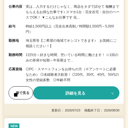
仕事内容
実は…入力するだけじゃなく、商品をタダで試せて 報酬まで
もらえるお得な仕事です♪ スマホ1台・完全在宅・自分のペー
スでOK！ ▼こんなお仕事です 化…
給与
時給1,500円以上（完全出来高制／時間額1,500円～5,000
円）
勤務地
埼玉県等【ご希望の地域でオシゴトできます♪ お気軽にご
相談ください！】
勤務時間
1日5分～好きな時間、空いている時間に働けます！ ☆1回の
みの単発や短期～中長期まで…
応募資格
◎PC・スマートフォンをお持ちの方（※アンケートに必要
なため） ◎未経験者大歓迎！ ◎20代、30代、40代、50代の
女性の登録多数 ◎年齢不問
詳細を見る
後で見る
更新日： 2026/07/23 掲載終了日： 2026/08/30
NEW