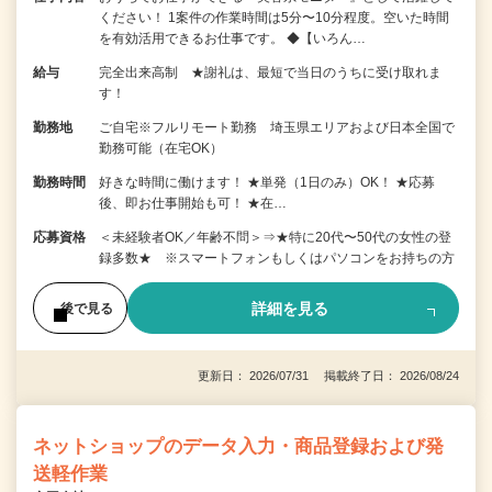
ください！ 1案件の作業時間は5分〜10分程度。空いた時間
を有効活用できるお仕事です。 ◆【いろん…
給与
完全出来高制 ★謝礼は、最短で当日のうちに受け取れま
す！
勤務地
ご自宅※フルリモート勤務 埼玉県エリアおよび日本全国で
勤務可能（在宅OK）
勤務時間
好きな時間に働けます！ ★単発（1日のみ）OK！ ★応募
後、即お仕事開始も可！ ★在…
応募資格
＜未経験者OK／年齢不問＞⇒★特に20代〜50代の女性の登
録多数★ ※スマートフォンもしくはパソコンをお持ちの方
詳細を見る
後で見る
更新日： 2026/07/31 掲載終了日： 2026/08/24
ネットショップのデータ入力・商品登録および発
送軽作業