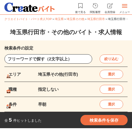
後で見る
閲覧履歴
会員登録
メニュー
クリエイトバイト・パート求人TOP
＞
埼玉県
＞
埼玉県その他
＞
埼玉県行田市
＞
埼玉県行田市・そ
埼玉県行田市・その他のバイト・求人情報
検索条件の設定
絞り込む
エリア
埼玉県その他(行田市)
選択
職種
指定しない
選択
条件
早朝
選択
5
検索条件を保存
全
件ヒットしました