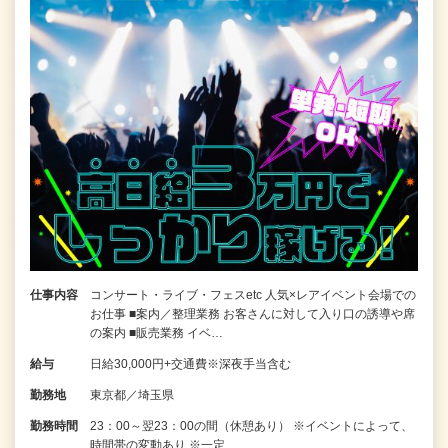
仕事内容
コンサート・ライブ・フェスetc 人気×レアイベント会場での
お仕事 ■案内／整理業務 お客さんに対して入り口の誘導や席
の案内 ■販売業務 イベ…
給与
日給30,000円+交通費※深夜手当含む
勤務地
東京都／埼玉県
勤務時間
23：00～翌23：00の間（休憩あり） ※イベントによって、
時間帯の変動あり ※一定…