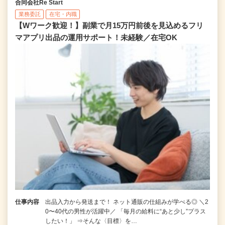
合同会社Re Start
業務委託
在宅・内職
【Wワーク歓迎！】副業で月15万円前後を見込めるフリ
マアプリ出品の運用サポート！未経験／在宅OK
仕事内容
出品入力から発送まで！ ネット通販の仕組みが学べる◎ ＼2
0〜40代の男性が活躍中／ 「毎月の給料に“あと少し”プラス
したい！」 ⇒そんな〈目標〉を…