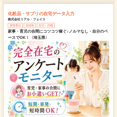
化粧品・サプリの在宅データ入力
株式会社リアル・フェイス
業務委託
登録制
在宅・内職
家事・育児の合間にコツコツ稼ぐ♪ノルマなし・自分のペ
ースでOK！〈埼玉県〉