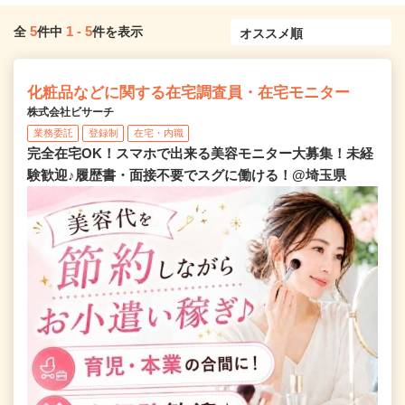
5
1
-
5
全
件中
件を表示
化粧品などに関する在宅調査員・在宅モニター
株式会社ビサーチ
業務委託
登録制
在宅・内職
完全在宅OK！スマホで出来る美容モニター大募集！未経
験歓迎♪履歴書・面接不要でスグに働ける！@埼玉県