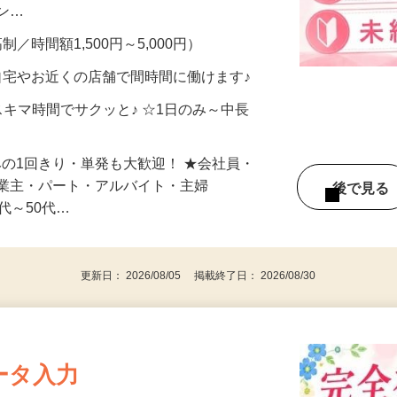
、美容モニターで解決できます♪ 気になる
メン…
制／時間額1,500円～5,000円）
自宅やお近くの店舗で間時間に働けます♪
スキマ時間でサクッと♪ ☆1日のみ～中長
みの1回きり・単発も大歓迎！ ★会社員・
事業主・パート・アルバイト・主婦
後で見
代～50代…
更新日： 2026/08/05 掲載終了日： 2026/08/30