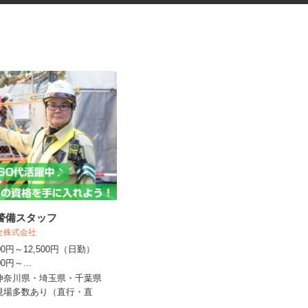
導警備スタッフ
社員食堂の調理補助
保全株式会社
,000円～12,500円（日勤）
株式会社 ニックス
500円～...
時給1,141円以上
・神奈川県・埼玉県・千葉県
☆現場多数あり（直行・直
埼玉県狭山市笹井535（鷺宮製作所