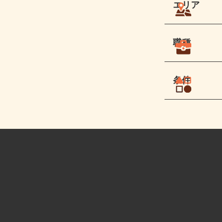
エリア
職種
条件