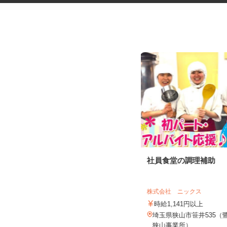
交通誘導警備スタッフ
社員食堂の調理補助
木口総合保全株式会社
日給11,000円～12,500円（日勤）
株式会社 ニックス
日給12,500円～...
時給1,141円以上
東京都・神奈川県・埼玉県・千葉県
全域 ☆現場多数あり（直行・直
埼玉県狭山市笹井535