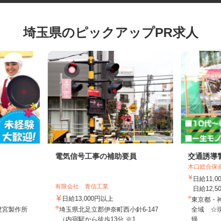
埼玉県のピックアップPR求人
電気信号工事の補助要員
交通誘
木口総合
日給11
有限会社 青信工業
日給12,
日給13,000円以上
東京都
（鷺宮製作所
埼玉県北足立郡伊奈町西小針6-147
全域 