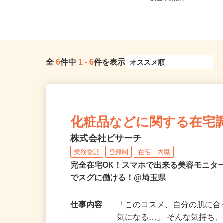
帰...
狭山事業所）
全
6
件中
1
-
6
件を表示
化粧品などに関する在宅
株式会社ビサーチ
業務委託
登録制
在宅・内職
完全在宅OK！スマホで出来る美容モニタ
でスグに働ける！@埼玉県
仕事内容
「このコスメ、自分の肌に