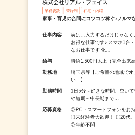
化粧品・サプリの在宅デ
株式会社リアル・フェイス
業務委託
登録制
在宅・内職
家事・育児の合間にコツコツ稼ぐ♪ノルマ
仕事内容
実は…入力するだけじゃなく
お得な仕事です♪ スマホ1台
なお仕事です 化…
給与
時給1,500円以上（完全出来高
勤務地
埼玉県等【ご希望の地域でオ
い！】
勤務時間
1日5分～好きな時間、空い
や短期～中長期まで…
応募資格
◎PC・スマートフォンをお
◎未経験者大歓迎！ ◎20代