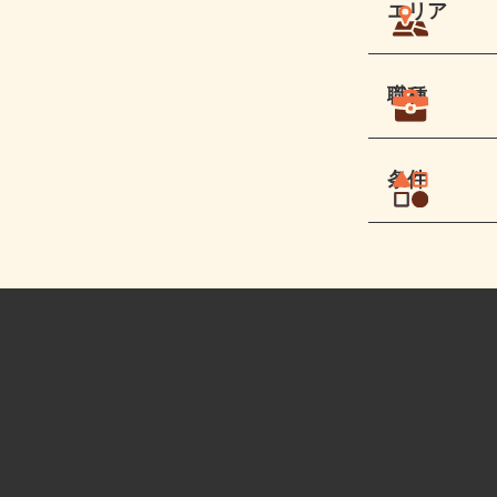
エリア
職種
条件