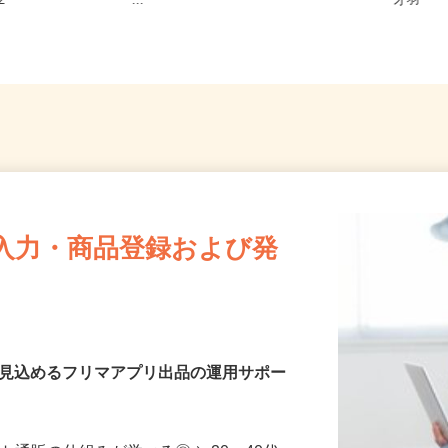
イツリーライン・東武アーバンパ
【00
-2
ー...
才羽
入力・商品登録および発
を見込めるフリマアプリ出品の運用サポー