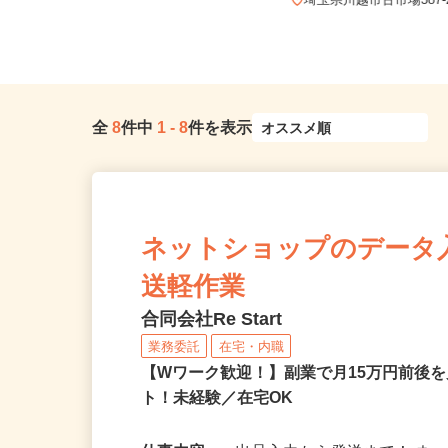
【002】埼玉県北葛飾郡杉戸町大字
才羽
埼玉県川越市古市場387
全
8
件中
1
-
8
件を表示
ネットショップのデータ
送軽作業
合同会社Re Start
業務委託
在宅・内職
【Wワーク歓迎！】副業で月15万円前後
ト！未経験／在宅OK