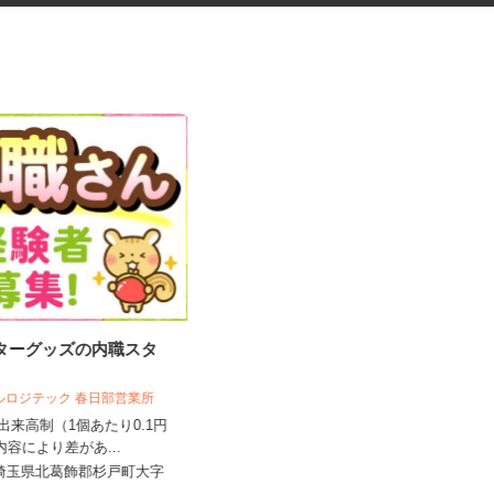
クターグッズの内職スタ
金属部品のセット作業
ベルロジテック 春日部営業所
全出来高制（1個あたり0.1円
有限会社川越精工
）内容により差があ...
時給1,150円以上