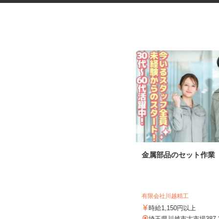
キャラクターグッズの内職スタ
金属部品のセット作業
ッフ
株式会社ベルロジテック 春日部営業所
報酬 完全出来高制（1個あたり0.1円
有限会社川越精工
～20円）内容により差があ...
時給1,150円以上