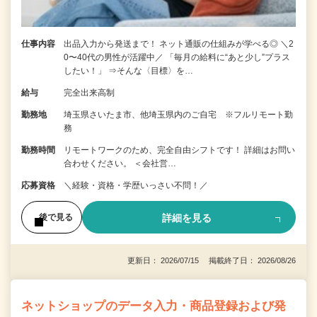
仕事内容
出品入力から発送まで！ ネット通販の仕組みが学べる◎ ＼2
0〜40代の男性が活躍中／ 「毎月の給料に“あと少し”プラス
したい！」 ⇒そんな〈目標〉を…
給与
完全出来高制
勤務地
埼玉県さいたま市、他埼玉県内のご自宅 ※フルリモート勤
務
勤務時間
リモートワークのため、完全自由シフトです！ 詳細はお問い
合わせください。 ＜会社営…
応募資格
＼経験・資格・学歴いっさい不問！／
詳細を見る
後で見る
更新日： 2026/07/15 掲載終了日： 2026/08/26
ネットショップのデータ入力・商品登録および発