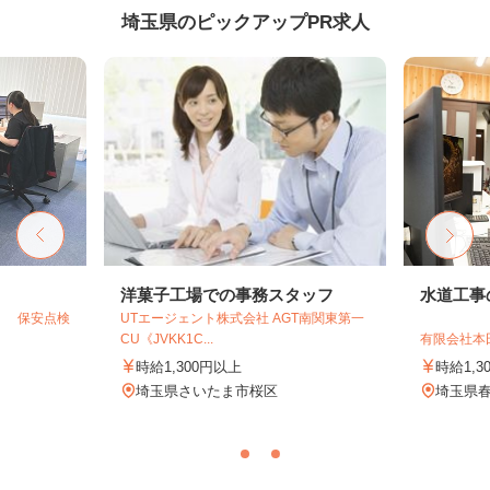
埼玉県のピックアップPR求人
洋菓子工場での事務スタッフ
水道工事
） 保安点検
UTエージェント株式会社 AGT南関東第一
CU《JVKK1C...
有限会社本
時給1,300円以上
時給1,3
埼玉県さいたま市桜区
埼玉県春