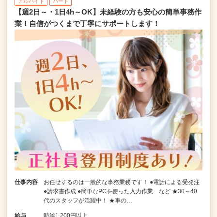
アルバイト
パート
【週2日～・1日4h～OK】未経験の方も安心の簡単事務作
業！自信がつくまで丁寧にサポートします！
仕事内容
お任せするのは一般的な事務業務です！ ●電話による受発注
●請求書作成 ●簡単なPCを使った入力作業 など ★30～40
代のスタッフが活躍中！ ★車の…
給与
時給1,200円以上