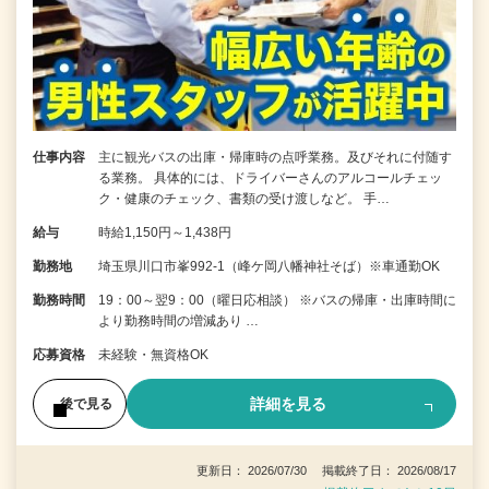
仕事内容
主に観光バスの出庫・帰庫時の点呼業務。及びそれに付随す
る業務。 具体的には、ドライバーさんのアルコールチェッ
ク・健康のチェック、書類の受け渡しなど。 手…
給与
時給1,150円～1,438円
勤務地
埼玉県川口市峯992-1（峰ケ岡八幡神社そば）※車通勤OK
勤務時間
19：00～翌9：00（曜日応相談） ※バスの帰庫・出庫時間に
より勤務時間の増減あり …
応募資格
未経験・無資格OK
詳細を見る
後で見る
更新日： 2026/07/30 掲載終了日： 2026/08/17