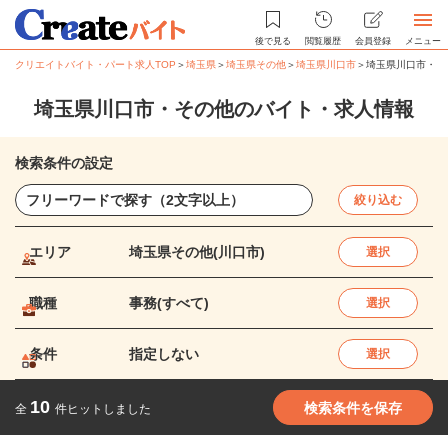
後で見る
閲覧履歴
会員登録
メニュー
クリエイトバイト・パート求人TOP
＞
埼玉県
＞
埼玉県その他
＞
埼玉県川口市
＞
埼玉県川口市・そ
埼玉県川口市・その他のバイト・求人情報
検索条件の設定
絞り込む
エリア
埼玉県その他(川口市)
選択
職種
事務(すべて)
選択
条件
指定しない
選択
10
検索条件を保存
全
件ヒットしました