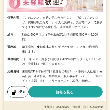
仕事内容
「このコスメ、自分の肌に合うかな？」「試してみたいけ
ど、費用が気になる…」 そんな気持ち、美容モニターで解決
できます♪ 気になる化粧品・健康食品・サプリメン…
給与
時給1,500円以上（完全出来高制／時間額1,500円～5,000
円）
勤務地
埼玉県等 ◆勤務地多数♪ご自宅やお近くの店舗で間時間に
働けます♪
勤務時間
1日5分～OK！好きな時間やスキマ時間でサクッと♪ ☆1日の
み～中長期まで幅広く大歓迎♪…
応募資格
未経験OK＆年齢不問！夏休みの1回きり・単発も大歓迎！ ★
会社員・派遣社員・契約社員・個人事業主・パート・アルバ
イト・主婦（夫）・フリーターなど、20代～50代…
詳細を見る
後で見る
更新日： 2026/08/05 掲載終了日： 2026/08/30