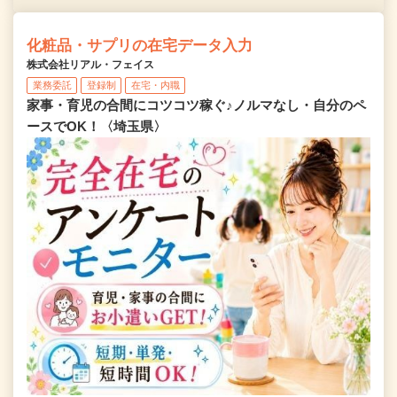
化粧品・サプリの在宅データ入力
株式会社リアル・フェイス
業務委託
登録制
在宅・内職
家事・育児の合間にコツコツ稼ぐ♪ノルマなし・自分のペ
ースでOK！〈埼玉県〉