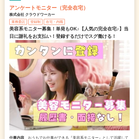
アンケートモニター（完全在宅）
株式会社 クラウドワーカー
業務委託
登録制
在宅・内職
美容系モニター募集！単発もOK♪【人気の完全在宅♪】当
日に謝礼をお支払い！登録するだけでスグ働ける！
仕事内容
おうちでお仕事ができる『美容系モニター』として活躍して