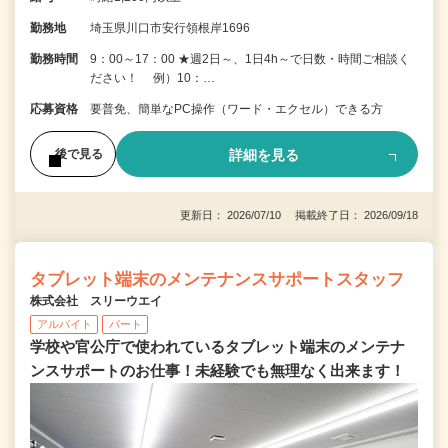
勤務地
埼玉県川口市安行領根岸1696
勤務時間
9：00～17：00 ★週2日～、1日4h～で日数・時間ご相談く
ださい！ 例）10：…
応募資格
要普免、簡単なPC操作（ワード・エクセル）できる方
詳細を見る
後で見る
更新日： 2026/07/10 掲載終了日： 2026/09/18
タブレット端末のメンテナンスサポートスタッフ
株式会社 スリーウエイ
アルバイト
パート
学校や官公庁で使われているタブレット端末のメンテナ
ンスサポートのお仕事！未経験でも無理なく出来ます！