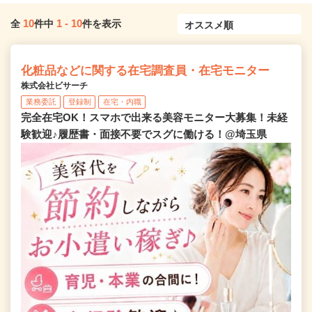
10
1
-
10
全
件中
件を表示
化粧品などに関する在宅調査員・在宅モニター
株式会社ビサーチ
業務委託
登録制
在宅・内職
完全在宅OK！スマホで出来る美容モニター大募集！未経
験歓迎♪履歴書・面接不要でスグに働ける！@埼玉県