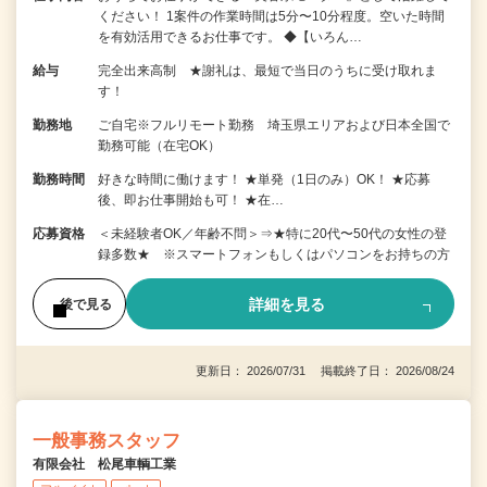
ください！ 1案件の作業時間は5分〜10分程度。空いた時間
を有効活用できるお仕事です。 ◆【いろん…
給与
完全出来高制 ★謝礼は、最短で当日のうちに受け取れま
す！
勤務地
ご自宅※フルリモート勤務 埼玉県エリアおよび日本全国で
勤務可能（在宅OK）
勤務時間
好きな時間に働けます！ ★単発（1日のみ）OK！ ★応募
後、即お仕事開始も可！ ★在…
応募資格
＜未経験者OK／年齢不問＞⇒★特に20代〜50代の女性の登
録多数★ ※スマートフォンもしくはパソコンをお持ちの方
詳細を見る
後で見る
更新日： 2026/07/31 掲載終了日： 2026/08/24
一般事務スタッフ
有限会社 松尾車輌工業