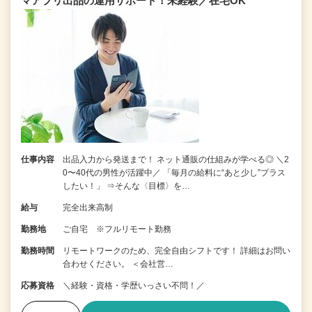
マアプリ出品の運用サポート！未経験／在宅OK
仕事内容
出品入力から発送まで！ ネット通販の仕組みが学べる◎ ＼2
0〜40代の男性が活躍中／ 「毎月の給料に“あと少し”プラス
したい！」 ⇒そんな〈目標〉を…
給与
完全出来高制
勤務地
ご自宅 ※フルリモート勤務
勤務時間
リモートワークのため、完全自由シフトです！ 詳細はお問い
合わせください。 ＜会社営…
応募資格
＼経験・資格・学歴いっさい不問！／