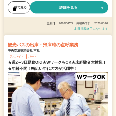
詳細を見る
後で見る
更新日： 2026/06/03 掲載終了日： 2026/08/07
本日掲載終了になります
観光バスの出庫・帰庫時の点呼業務
中央交通株式会社 本社
アルバイト
パート
★週2～3日勤務OK!★WワークもOK★未経験者大歓迎！
★年齢不問！幅広い年代の方が活躍中！