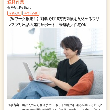
送軽作業
合同会社Re Start
業務委託
在宅・内職
【Wワーク歓迎！】副業で月15万円前後を見込めるフリ
マアプリ出品の運用サポート！未経験／在宅OK
仕事内容
出品入力から発送まで！ ネット通販の仕組みが学べる◎ ＼2
0〜40代の男性が活躍中／ 「毎月の給料に“あと少し”プラス