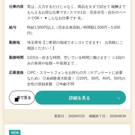
仕事内容
実は…入力するだけじゃなく、商品をタダで試せて 報酬まで
もらえるお得な仕事です♪ スマホ1台・完全在宅・自分のペー
スでOK！ ▼こんなお仕事です 化…
給与
時給1,500円以上（完全出来高制／時間額1,500円～5,000
円）
勤務地
埼玉県等【ご希望の地域でオシゴトできます♪ お気軽にご
相談ください！】
勤務時間
1日5分～好きな時間、空いている時間に働けます！ ☆1回の
みの単発や短期～中長期まで…
応募資格
◎PC・スマートフォンをお持ちの方（※アンケートに必要
なため） ◎未経験者大歓迎！ ◎20代、30代、40代、50代の
女性の登録多数 ◎年齢不問
詳細を見る
後で見る
更新日： 2026/07/23 掲載終了日： 2026/08/30
NEW