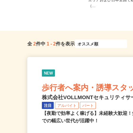
ご自宅※フルリモート勤
埼玉県さいたま市大宮区 その他
エリアおよび日本全国で
埼玉県内近隣各所
（...
全
2
件中
1
-
2
件を表示
NEW
歩行者へ案内・誘導スタ
株式会社VOLLMONTセキュリティ
注目
アルバイト
パート
【夜勤で効率よく稼げる】未経験大歓迎！
での幅広い世代が活躍中！