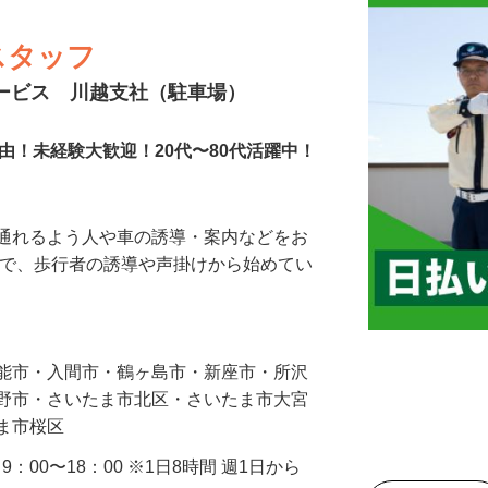
スタッフ
サービス 川越支社（駐車場）
由！未経験大歓迎！20代〜80代活躍中！
に通れるよう人や車の誘導・案内などをお
まで、歩行者の誘導や声掛けから始めてい
…
飯能市・入間市・鶴ヶ島市・新座市・所沢
み野市・さいたま市北区・さいたま市大宮
たま市桜区