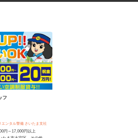
タッフ
アンケートモニター（完全在
宅）
株式会社 クラウドワーカー
完全出来高制 ★謝礼は、最短で当
オリエンタル警備 さいたま支社
日のうちに受け取れます！
,500円～17,000円以上