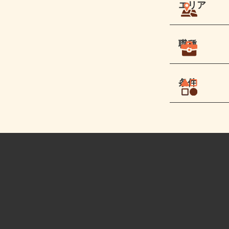
エリア
職種
条件