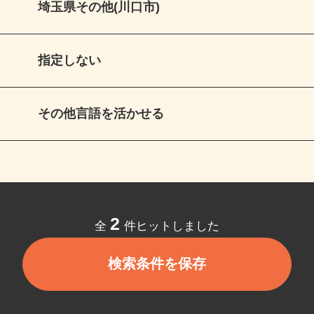
埼玉県その他(川口市)
指定しない
その他言語を活かせる
2
全
件ヒットしました
検索条件を保存