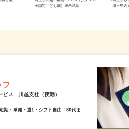
務 埼玉県
勤務可能
埼玉県川越市藤倉2-18-18（ひかりの
埼玉県
子認定こども園）※西武新...
埼玉県
ッフ
サービス 川越支社（夜勤）
短期・単発・週1・シフト自由！80代ま