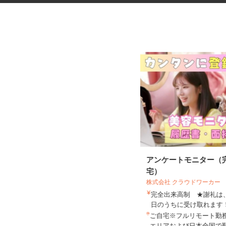
警備スタッフ
アンケートモニター（
宅）
株式会社 クラウドワーカー
完全出来高制 ★謝礼
株式会社オリエンタル警備 さいたま支社
日のうちに受け取れま
日給12,500円～17,000円以上