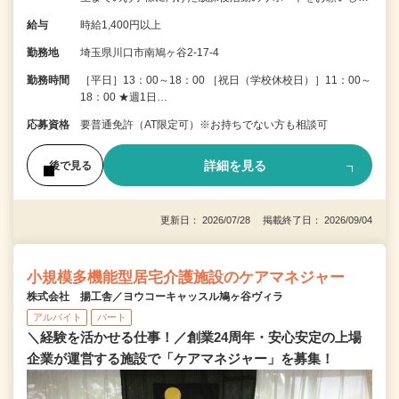
給与
時給1,400円以上
勤務地
埼玉県川口市南鳩ヶ谷2-17-4
勤務時間
［平日］13：00～18：00 ［祝日（学校休校日）］11：00～
18：00 ★週1日…
応募資格
要普通免許（AT限定可）※お持ちでない方も相談可
詳細を見る
後で見る
更新日： 2026/07/28 掲載終了日： 2026/09/04
小規模多機能型居宅介護施設のケアマネジャー
株式会社 揚工舎／ヨウコーキャッスル鳩ヶ谷ヴィラ
アルバイト
パート
＼経験を活かせる仕事！／創業24周年・安心安定の上場
企業が運営する施設で「ケアマネジャー」を募集！