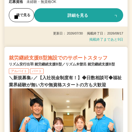
応募資格
未経験・無資格OK
詳細を見る
後で見る
更新日： 2026/07/30 掲載終了日： 2026/08/17
掲載終了まであと9日
就労継続支援B型施設でのサポートスタッフ
リズム安行出羽 就労継続支援B型／リズム木曽呂 就労継続支援B型
アルバイト
パート
＼新規募集♪／【入社祝金制度有！】◆日数相談可◆福祉
業界経験が無い方や無資格スタートの方も大歓迎