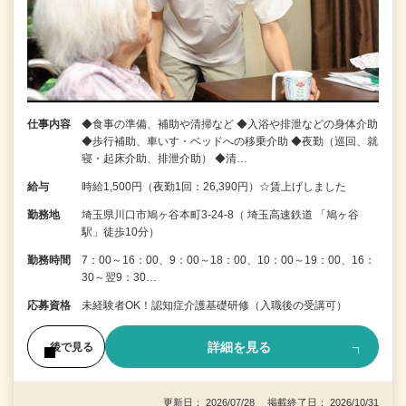
仕事内容
◆食事の準備、補助や清掃など ◆入浴や排泄などの身体介助
◆歩行補助、車いす・ベッドへの移乗介助 ◆夜勤（巡回、就
寝・起床介助、排泄介助） ◆清…
給与
時給1,500円（夜勤1回：26,390円）☆賃上げしました
勤務地
埼玉県川口市鳩ヶ谷本町3-24-8（ 埼玉高速鉄道 「鳩ヶ谷
駅」徒歩10分）
勤務時間
7：00～16：00、9：00～18：00、10：00～19：00、16：
30～翌9：30…
応募資格
未経験者OK！認知症介護基礎研修（入職後の受講可）
詳細を見る
後で見る
更新日： 2026/07/28 掲載終了日： 2026/10/31