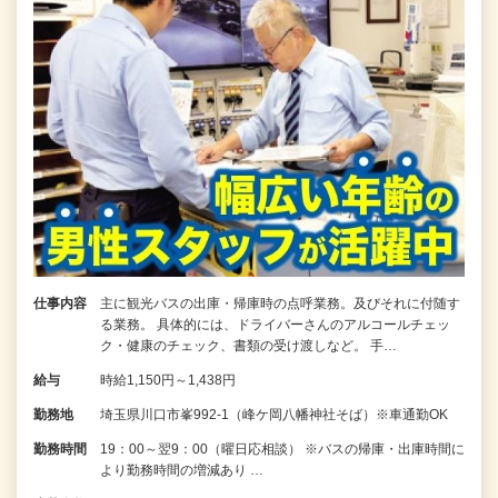
仕事内容
主に観光バスの出庫・帰庫時の点呼業務。及びそれに付随す
る業務。 具体的には、ドライバーさんのアルコールチェッ
ク・健康のチェック、書類の受け渡しなど。 手…
給与
時給1,150円～1,438円
勤務地
埼玉県川口市峯992-1（峰ケ岡八幡神社そば）※車通勤OK
勤務時間
19：00～翌9：00（曜日応相談） ※バスの帰庫・出庫時間に
より勤務時間の増減あり …