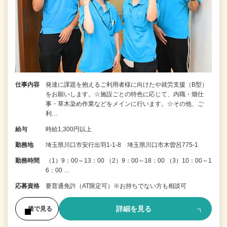
仕事内容
発達に課題を抱えるご利用者様に向けたや就労支援（B型）
をお願いします。☆施設ごとの特色に応じて、内職・畑仕
事・草木染め作業などをメインに行います。☆その他、ご
利…
給与
時給1,300円以上
勤務地
埼玉県川口市安行出羽1-1-8 埼玉県川口市木曽呂775-1
勤務時間
（1）9：00～13：00 （2）9：00～18：00 （3）10：00～1
6：00 …
応募資格
要普通免許（AT限定可）※お持ちでない方も相談可
詳細を見る
後で見る