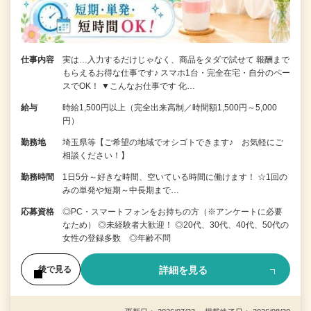
仕事内容
実は…入力するだけじゃなく、商品をタダで試せて 報酬まで
もらえるお得な仕事です♪ スマホ1台・完全在宅・自分のペー
スでOK！ ▼こんなお仕事です 化…
給与
時給1,500円以上（完全出来高制／時間額1,500円～5,000
円）
勤務地
埼玉県等【ご希望の地域でオシゴトできます♪ お気軽にご
相談ください！】
勤務時間
1日5分～好きな時間、空いている時間に働けます！ ☆1回の
みの単発や短期～中長期まで…
応募資格
◎PC・スマートフォンをお持ちの方（※アンケートに必要
なため） ◎未経験者大歓迎！ ◎20代、30代、40代、50代の
女性の登録多数 ◎年齢不問
詳細を見る
後で見る