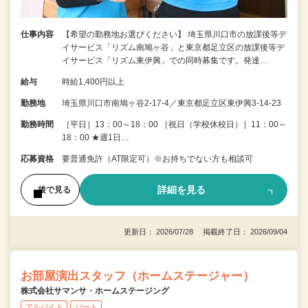
仕事内容
【希望の勤務地お選びください】 埼玉県川口市の放課後等デ
イサービス「リズム南鳩ヶ谷」と東京都足立区の放課後等デ
イサービス「リズム東伊興」での同時募集です。発達…
給与
時給1,400円以上
勤務地
埼玉県川口市南鳩ヶ谷2-17-4／東京都足立区東伊興3-14-23
勤務時間
［平日］13：00～18：00 ［祝日（学校休校日）］11：00～
18：00 ★週1日…
応募資格
要普通免許（AT限定可）※お持ちでない方も相談可
詳細を見る
後で見る
更新日： 2026/07/28 掲載終了日： 2026/09/04
お部屋演出スタッフ（ホームステージャー）
株式会社サマンサ・ホームステージング
アルバイト
パート