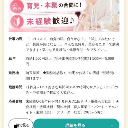
仕事内容
「このコスメ、自分の肌に合うかな？」「試してみたいけ
ど、費用が気になる…」 そんな気持ち、美容モニターで解決
できます♪ 気になる化粧品・健康食品・サプリメン…
給与
時給1,500円以上（完全出来高制／時間額1,500円～5,000
円）
勤務地
埼玉県等 ◆勤務地多数♪ご自宅やお近くの店舗で間時間に
働けます♪
勤務時間
1日5分～OK！好きな時間やスキマ時間でサクッと♪ ☆1日の
み～中長期まで幅広く大歓迎♪…
応募資格
未経験OK＆年齢不問！夏休みの1回きり・単発も大歓迎！ ★
会社員・派遣社員・契約社員・個人事業主・パート・アルバ
イト・主婦（夫）・フリーターなど、20代～50代…
詳細を見る
後で見る