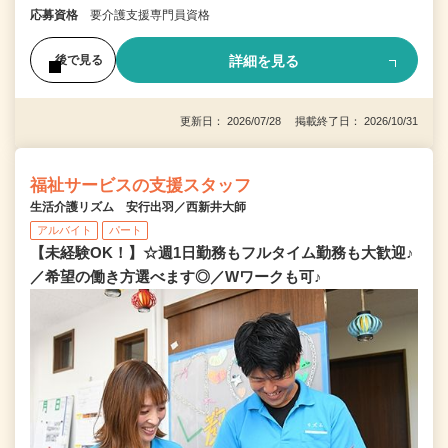
応募資格
要介護支援専門員資格
詳細を見る
後で見る
更新日： 2026/07/28 掲載終了日： 2026/10/31
福祉サービスの支援スタッフ
生活介護リズム 安行出羽／西新井大師
アルバイト
パート
【未経験OK！】☆週1日勤務もフルタイム勤務も大歓迎♪
／希望の働き方選べます◎／Wワークも可♪