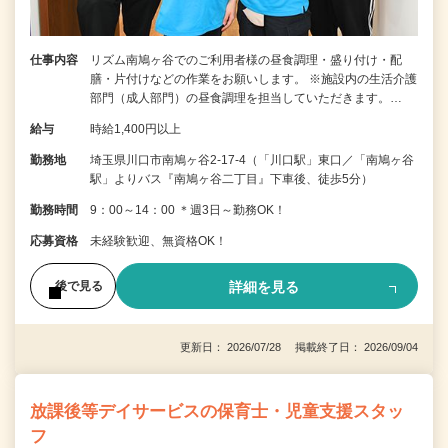
仕事内容
リズム南鳩ヶ谷でのご利用者様の昼食調理・盛り付け・配
膳・片付けなどの作業をお願いします。 ※施設内の生活介護
部門（成人部門）の昼食調理を担当していただきます。…
給与
時給1,400円以上
勤務地
埼玉県川口市南鳩ヶ谷2-17-4（「川口駅」東口／「南鳩ヶ谷
駅」よりバス『南鳩ヶ谷二丁目』下車後、徒歩5分）
勤務時間
9：00～14：00 ＊週3日～勤務OK！
応募資格
未経験歓迎、無資格OK！
詳細を見る
後で見る
更新日： 2026/07/28 掲載終了日： 2026/09/04
放課後等デイサービスの保育士・児童支援スタッ
フ