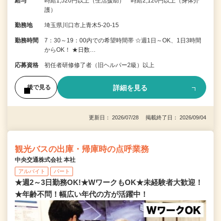
給与
時給1,520円以上（生活援助） 時給2,120円以上（身体介
護）
勤務地
埼玉県川口市上青木5-20-15
勤務時間
7：30～19：00内での希望時間帯 ☆週1日～OK、1日3時間
からOK！ ★日数…
応募資格
初任者研修修了者（旧ヘルパー2級）以上
詳細を見る
後で見る
更新日： 2026/07/28 掲載終了日： 2026/09/04
観光バスの出庫・帰庫時の点呼業務
中央交通株式会社 本社
アルバイト
パート
★週2～3日勤務OK!★WワークもOK★未経験者大歓迎！
★年齢不問！幅広い年代の方が活躍中！