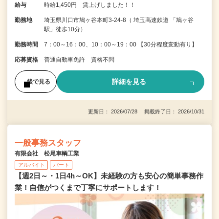
給与
時給1,450円 賃上げしました！！
勤務地
埼玉県川口市鳩ヶ谷本町3-24-8（ 埼玉高速鉄道 「鳩ヶ谷
駅」徒歩10分）
勤務時間
7：00～16：00、10：00～19：00 【30分程度変動有り】
応募資格
普通自動車免許 資格不問
詳細を見る
後で見る
更新日： 2026/07/28 掲載終了日： 2026/10/31
一般事務スタッフ
有限会社 松尾車輌工業
アルバイト
パート
【週2日～・1日4h～OK】未経験の方も安心の簡単事務作
業！自信がつくまで丁寧にサポートします！