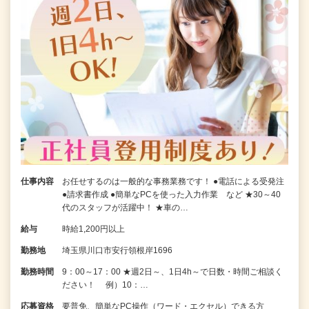
仕事内容
お任せするのは一般的な事務業務です！ ●電話による受発注
●請求書作成 ●簡単なPCを使った入力作業 など ★30～40
代のスタッフが活躍中！ ★車の…
給与
時給1,200円以上
勤務地
埼玉県川口市安行領根岸1696
勤務時間
9：00～17：00 ★週2日～、1日4h～で日数・時間ご相談く
ださい！ 例）10：…
応募資格
要普免、簡単なPC操作（ワード・エクセル）できる方