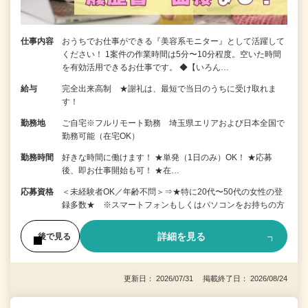
仕事内容
おうちでお仕事ができる『美容系モニター』として活躍して
ください！ 1案件の作業時間は5分〜10分程度。空いた時間
を有効活用できるお仕事です。 ◆【いろん…
給与
完全出来高制 ★謝礼は、最短で当日のうちに受け取れま
す！
勤務地
ご自宅※フルリモート勤務 埼玉県エリアおよび日本全国で
勤務可能（在宅OK）
勤務時間
好きな時間に働けます！ ★単発（1日のみ）OK！ ★応募
後、即お仕事開始も可！ ★在…
応募資格
＜未経験者OK／年齢不問＞⇒★特に20代〜50代の女性の登
録多数★ ※スマートフォンもしくはパソコンをお持ちの方
詳細を見る
後で見る
更新日： 2026/07/31 掲載終了日： 2026/08/24