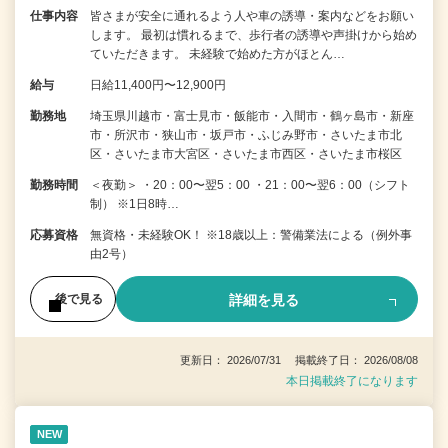
仕事内容
皆さまが安全に通れるよう人や車の誘導・案内などをお願い
します。 最初は慣れるまで、歩行者の誘導や声掛けから始め
ていただきます。 未経験で始めた方がほとん…
給与
日給11,400円〜12,900円
勤務地
埼玉県川越市・富士見市・飯能市・入間市・鶴ヶ島市・新座
市・所沢市・狭山市・坂戸市・ふじみ野市・さいたま市北
区・さいたま市大宮区・さいたま市西区・さいたま市桜区
勤務時間
＜夜勤＞ ・20：00〜翌5：00 ・21：00〜翌6：00（シフト
制） ※1日8時…
応募資格
無資格・未経験OK！ ※18歳以上：警備業法による（例外事
由2号）
詳細を見る
後で見る
更新日： 2026/07/31 掲載終了日： 2026/08/08
本日掲載終了になります
NEW