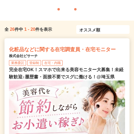
26
1
-
20
全
件中
件を表示
化粧品などに関する在宅調査員・在宅モニター
株式会社ビサーチ
業務委託
登録制
在宅・内職
完全在宅OK！スマホで出来る美容モニター大募集！未経
験歓迎♪履歴書・面接不要でスグに働ける！@埼玉県