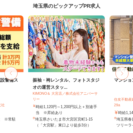
埼玉県のピックアップPR求人
施設警備ス
振袖・袴レンタル、フォトスタジ
マンショ
オの運営スタッ...
KIMONO＆ 大宮店／株式会社アニバーサ
リー
住友不動産建
支社
29a
時給1,120円～1,200円以上＋別途手
当 ※昇給あり
時給1,1
設 ※常駐
埼玉県さいたま市大宮区宮町1-15
埼玉県春
（「大宮駅」東口より徒歩3分）
ツリーライ