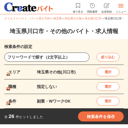
後で見る
閲覧履歴
会員登録
メニュー
クリエイトバイト・パート求人TOP
＞
埼玉県
＞
埼玉県その他
＞
埼玉県川口市
＞
埼玉県川口市・そ
埼玉県川口市・その他のバイト・求人情報
検索条件の設定
絞り込む
エリア
埼玉県その他(川口市)
選択
職種
指定しない
選択
条件
副業・WワークOK
選択
26
検索条件を保存
全
件ヒットしました