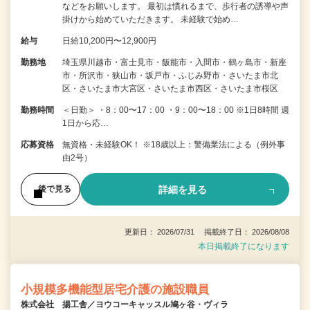
などをお願いします。 最初は慣れるまで、歩行者の誘導や声
掛けから始めていただきます。 未経験で始め…
給与
日給10,200円〜12,900円
勤務地
埼玉県川越市・富士見市・飯能市・入間市・鶴ヶ島市・新座
市・所沢市・狭山市・坂戸市・ふじみ野市・さいたま市北
区・さいたま市大宮区・さいたま市西区・さいたま市桜区
勤務時間
＜日勤＞ ・8：00〜17：00 ・9：00〜18：00 ※1日8時間 週
1日から応…
応募資格
無資格・未経験OK！ ※18歳以上：警備業法による（例外事
由2号）
詳細を見る
後で見る
更新日： 2026/07/31 掲載終了日： 2026/08/08
本日掲載終了になります
小規模多機能型居宅介護の施設職員
株式会社 揚工舎／ヨウコーキャッスル鳩ヶ谷・ヴィラ