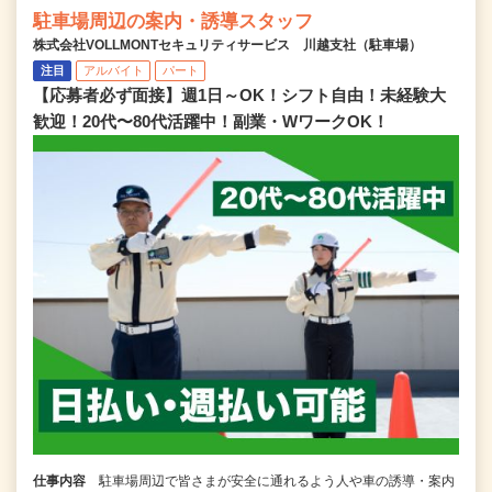
駐車場周辺の案内・誘導スタッフ
株式会社VOLLMONTセキュリティサービス 川越支社（駐車場）
注目
アルバイト
パート
【応募者必ず面接】週1日～OK！シフト自由！未経験大
歓迎！20代〜80代活躍中！副業・WワークOK！
仕事内容
駐車場周辺で皆さまが安全に通れるよう人や車の誘導・案内