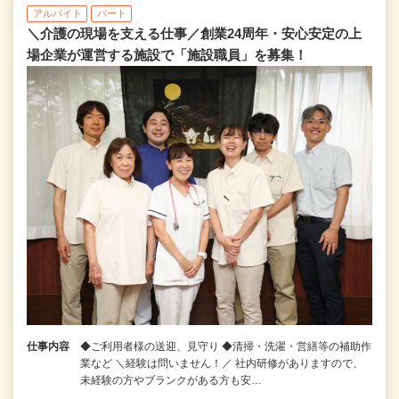
アルバイト
パート
＼介護の現場を支える仕事／創業24周年・安心安定の上
場企業が運営する施設で「施設職員」を募集！
仕事内容
◆ご利用者様の送迎、見守り ◆清掃・洗濯・営繕等の補助作
業など ＼経験は問いません！／ 社内研修がありますので、
未経験の方やブランクがある方も安…