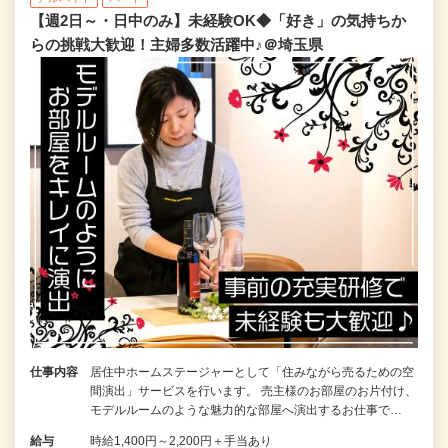
【週2日～・日中のみ】未経験OK◆「好き」の気持ちか
らの挑戦大歓迎！主婦多数活躍中♪＠埼玉県
仕事内容
居住中ホームステージャーとして「住みながら売るための空
間演出」サービスを行います。 売主様のお部屋のお片付け、
モデルルームのような魅力的な部屋へ演出するお仕事で…
給与
時給1,400円～2,200円＋手当あり