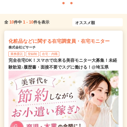
10
1
-
10
全
件中
件を表示
化粧品などに関する在宅調査員・在宅モニター
株式会社ビサーチ
業務委託
登録制
在宅・内職
完全在宅OK！スマホで出来る美容モニター大募集！未経
験歓迎♪履歴書・面接不要でスグに働ける！@埼玉県