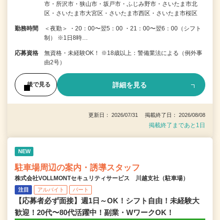
市・所沢市・狭山市・坂戸市・ふじみ野市・さいたま市北
区・さいたま市大宮区・さいたま市西区・さいたま市桜区
勤務時間
＜夜勤＞ ・20：00〜翌5：00 ・21：00〜翌6：00（シフト
制） ※1日8時…
応募資格
無資格・未経験OK！ ※18歳以上：警備業法による（例外事
由2号）
詳細を見る
後で見る
更新日： 2026/07/31 掲載終了日： 2026/08/08
掲載終了まであと1日
NEW
駐車場周辺の案内・誘導スタッフ
株式会社VOLLMONTセキュリティサービス 川越支社（駐車場）
注目
アルバイト
パート
【応募者必ず面接】週1日～OK！シフト自由！未経験大
歓迎！20代〜80代活躍中！副業・WワークOK！