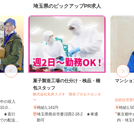
埼玉県のピックアップPR求人
ー
菓子製造工場の仕分け・検品・梱
マンショ
包スタッフ
株式会社丸井スズキ 熊谷プロセスセンタ
ー
近鉄住宅管
中の収入
0...
時給1,141円
時給1,
 ★直行
埼玉県熊谷市妻沼西2-18-2 ★車通
東京都中
の配送...
勤可
内・埼玉