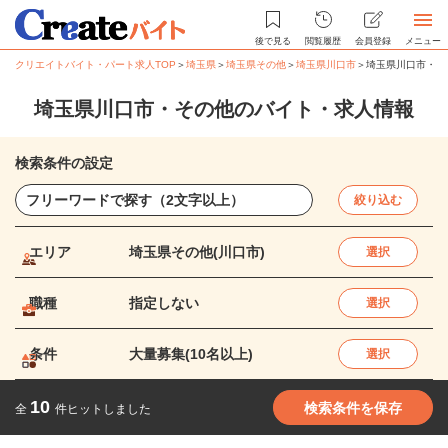
後で見る
閲覧履歴
会員登録
メニュー
クリエイトバイト・パート求人TOP
＞
埼玉県
＞
埼玉県その他
＞
埼玉県川口市
＞
埼玉県川口市・そ
埼玉県川口市・その他のバイト・求人情報
検索条件の設定
絞り込む
エリア
埼玉県その他(川口市)
選択
職種
指定しない
選択
条件
大量募集(10名以上)
選択
10
検索条件を保存
全
件ヒットしました