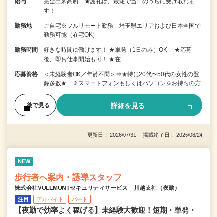
給与
完全出来高制 ★謝礼は、最短で当日のうちに受け取れま
す！
勤務地
ご自宅※フルリモート勤務 埼玉県エリアおよび日本全国で
勤務可能（在宅OK）
勤務時間
好きな時間に働けます！ ★単発（1日のみ）OK！ ★応募
後、即お仕事開始も可！ ★在…
応募資格
＜未経験者OK／年齢不問＞⇒★特に20代〜50代の女性の登
録多数★ ※スマートフォンもしくはパソコンをお持ちの方
詳細を見る
後で見る
更新日： 2026/07/31 掲載終了日： 2026/08/24
NEW
歩行者へ案内・誘導スタッフ
株式会社VOLLMONTセキュリティサービス 川越支社（夜勤）
注目
アルバイト
パート
【夜勤で効率よく稼げる】未経験大歓迎！短期・単発・