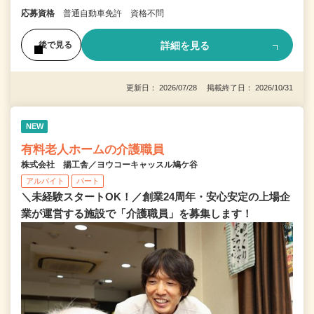
応募資格
普通自動車免許 資格不問
詳細を見る
後で見る
更新日： 2026/07/28 掲載終了日： 2026/10/31
NEW
有料老人ホームの介護職員
株式会社 揚工舎／ヨウコーキャッスル鳩ケ谷
アルバイト
パート
＼未経験スタートOK！／創業24周年・安心安定の上場企
業が運営する施設で「介護職員」を募集します！