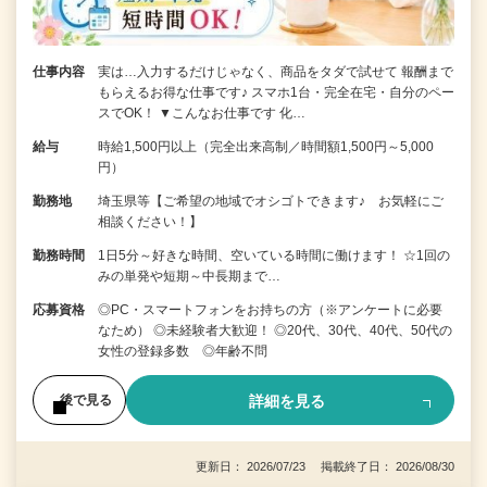
仕事内容
実は…入力するだけじゃなく、商品をタダで試せて 報酬まで
もらえるお得な仕事です♪ スマホ1台・完全在宅・自分のペー
スでOK！ ▼こんなお仕事です 化…
給与
時給1,500円以上（完全出来高制／時間額1,500円～5,000
円）
勤務地
埼玉県等【ご希望の地域でオシゴトできます♪ お気軽にご
相談ください！】
勤務時間
1日5分～好きな時間、空いている時間に働けます！ ☆1回の
みの単発や短期～中長期まで…
応募資格
◎PC・スマートフォンをお持ちの方（※アンケートに必要
なため） ◎未経験者大歓迎！ ◎20代、30代、40代、50代の
女性の登録多数 ◎年齢不問
詳細を見る
後で見る
更新日： 2026/07/23 掲載終了日： 2026/08/30