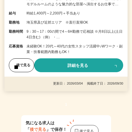
モデルルームのような魅力的な部屋へ演出するお仕事で…
給与
時給1,400円～2,200円＋手当あり
勤務地
埼玉県及び近郊エリア ※直行直帰OK
勤務時間
9：30～17：00の間で4～6H勤務で応相談 ※月8日以上(土日
4日含む) （例） ・…
応募資格
未経験OK！20代～40代の女性スタッフ活躍中♪Wワーク・副
業・扶養範囲内勤務もOK！
詳細を見る
後で見る
更新日： 2026/03/04 掲載終了日： 2026/09/30
1
気になる求人は
「
後で見る
」で保存！