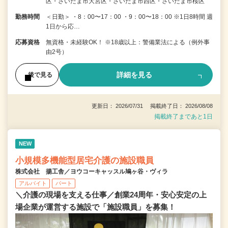
区・さいたま市大宮区・さいたま市西区・さいたま市桜区
勤務時間
＜日勤＞ ・8：00〜17：00 ・9：00〜18：00 ※1日8時間 週
1日から応…
応募資格
無資格・未経験OK！ ※18歳以上：警備業法による（例外事
由2号）
詳細を見る
後で見る
更新日： 2026/07/31 掲載終了日： 2026/08/08
掲載終了まであと1日
NEW
小規模多機能型居宅介護の施設職員
株式会社 揚工舎／ヨウコーキャッスル鳩ヶ谷・ヴィラ
アルバイト
パート
＼介護の現場を支える仕事／創業24周年・安心安定の上
場企業が運営する施設で「施設職員」を募集！