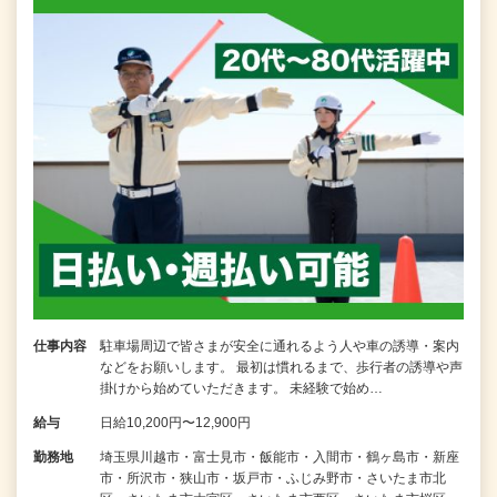
仕事内容
駐車場周辺で皆さまが安全に通れるよう人や車の誘導・案内
などをお願いします。 最初は慣れるまで、歩行者の誘導や声
掛けから始めていただきます。 未経験で始め…
給与
日給10,200円〜12,900円
勤務地
埼玉県川越市・富士見市・飯能市・入間市・鶴ヶ島市・新座
市・所沢市・狭山市・坂戸市・ふじみ野市・さいたま市北