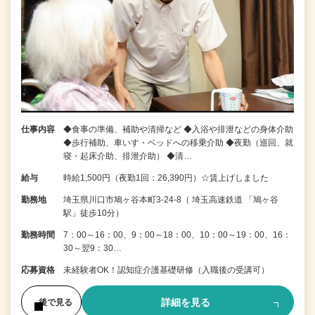
仕事内容
◆食事の準備、補助や清掃など ◆入浴や排泄などの身体介助
◆歩行補助、車いす・ベッドへの移乗介助 ◆夜勤（巡回、就
寝・起床介助、排泄介助） ◆清…
給与
時給1,500円（夜勤1回：26,390円）☆賃上げしました
勤務地
埼玉県川口市鳩ヶ谷本町3-24-8（ 埼玉高速鉄道 「鳩ヶ谷
駅」徒歩10分）
勤務時間
7：00～16：00、9：00～18：00、10：00～19：00、16：
30～翌9：30…
応募資格
未経験者OK！認知症介護基礎研修（入職後の受講可）
詳細を見る
後で見る