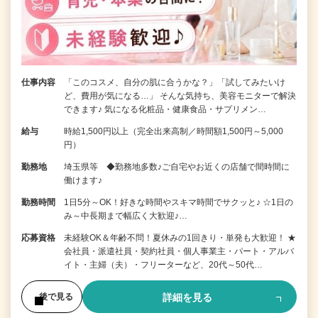
仕事内容
「このコスメ、自分の肌に合うかな？」「試してみたいけ
ど、費用が気になる…」 そんな気持ち、美容モニターで解決
できます♪ 気になる化粧品・健康食品・サプリメン…
給与
時給1,500円以上（完全出来高制／時間額1,500円～5,000
円）
勤務地
埼玉県等 ◆勤務地多数♪ご自宅やお近くの店舗で間時間に
働けます♪
勤務時間
1日5分～OK！好きな時間やスキマ時間でサクッと♪ ☆1日の
み～中長期まで幅広く大歓迎♪…
応募資格
未経験OK＆年齢不問！夏休みの1回きり・単発も大歓迎！ ★
会社員・派遣社員・契約社員・個人事業主・パート・アルバ
イト・主婦（夫）・フリーターなど、20代～50代…
詳細を見る
後で見る