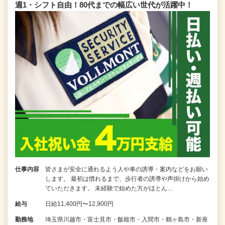
週1・シフト自由！80代までの幅広い世代が活躍中！
仕事内容
皆さまが安全に通れるよう人や車の誘導・案内などをお願い
します。 最初は慣れるまで、歩行者の誘導や声掛けから始め
ていただきます。 未経験で始めた方がほとん…
給与
日給11,400円〜12,900円
勤務地
埼玉県川越市・富士見市・飯能市・入間市・鶴ヶ島市・新座