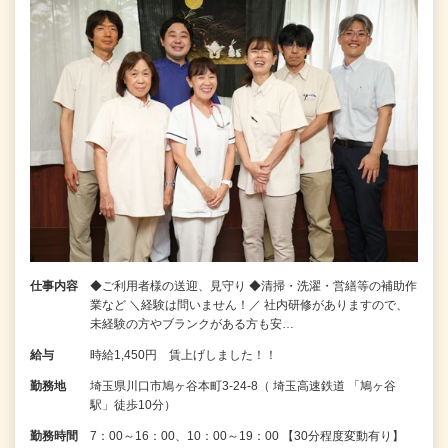
仕事内容
◆ご利用者様の送迎、見守り ◆清掃・洗濯・営繕等の補助作
業など ＼経験は問いません！／ 社内研修がありますので、
未経験の方やブランクがある方も安…
給与
時給1,450円 賃上げしました！！
勤務地
埼玉県川口市鳩ヶ谷本町3-24-8（ 埼玉高速鉄道 「鳩ヶ谷
駅」徒歩10分）
勤務時間
7：00～16：00、10：00～19：00 【30分程度変動有り】