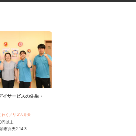
等デイサービスの先生・
障害者者支援施設の調理補助
社会福祉法人 皆の郷 川越いもの子作
業所
わくわく／リズム弁天
時給1,200円～1,305円（詳細下記）
,430円以上
埼玉県川越市笠幡4063-1（JR川越線
草加市弁天2-14-3
「笠幡駅」より徒歩10分...