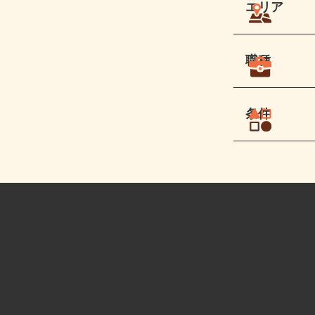
エリア
職種
条件