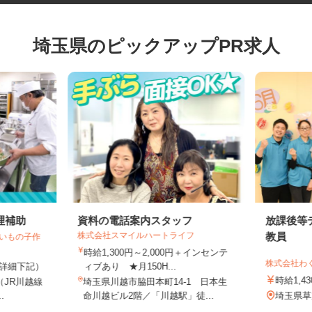
埼玉県のピックアップPR求人
理補助
資料の電話案内スタッフ
放課後
株式会社スマイルハートライフ
教員
越いもの子作
時給1,300円～2,000円＋インセンテ
株式会社
5円（詳細下記）
ィブあり ★月150H...
時給1
1（JR川越線
埼玉県川越市脇田本町14-1 日本生
..
命川越ビル2階／「川越駅」徒...
埼玉県