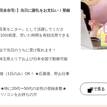
の完全在宅♪】当日に謝礼をお支払い！登録
美容系モニター』として活躍してくださ
分〜10分程度。空いた時間を有効活用できる
最短で当日のうちに受け取れます！
 埼玉県エリアおよび日本全国で勤務可能
単発（1日のみ）OK！ ★応募後、即お仕事
⇒★特に20代〜50代の女性の登録多数★
後で見
パソコンをお持ちの方