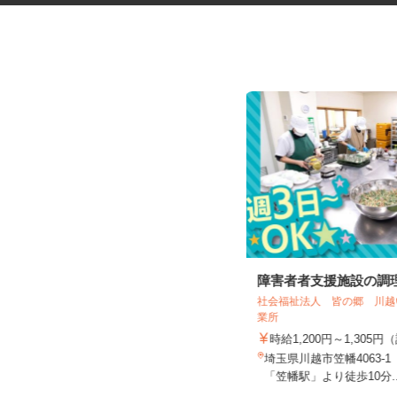
放課後等デイサービスの先生・
障害者者支援施設の調
教員
社会福祉法人 皆の郷 川
業所
株式会社わくわく／リズム弁天
時給1,200円～1,30
時給1,430円以上
埼玉県川越市笠幡4063-
埼玉県草加市弁天2-14-3
「笠幡駅」より徒歩10分.