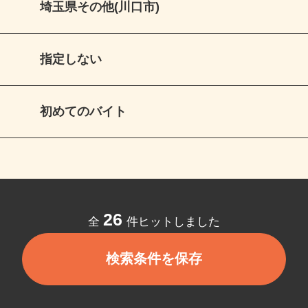
埼玉県その他(川口市)
指定しない
初めてのバイト
26
全
件ヒットしました
検索条件を保存