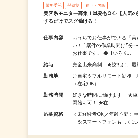
株式会社 クラウドワーカー
業務委託
登録制
在宅・内職
美容系モニター募集！単発もOK♪【人気
するだけでスグ働ける！
仕事内容
おうちでお仕事ができる『
い！ 1案件の作業時間は5
お仕事です。 ◆【いろん…
給与
完全出来高制 ★謝礼は、
勤務地
ご自宅※フルリモート勤務
（在宅OK）
勤務時間
好きな時間に働けます！ ★
開始も可！ ★在…
応募資格
＜未経験者OK／年齢不問＞
※スマートフォンもしくは