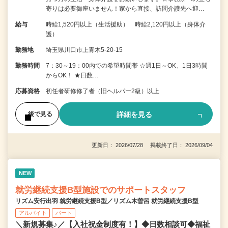
寄りは必要御座いません！家から直接、訪問介護先へ迎…
給与
時給1,520円以上（生活援助） 時給2,120円以上（身体介
護）
勤務地
埼玉県川口市上青木5-20-15
勤務時間
7：30～19：00内での希望時間帯 ☆週1日～OK、1日3時間
からOK！ ★日数…
応募資格
初任者研修修了者（旧ヘルパー2級）以上
詳細を見る
後で見る
更新日： 2026/07/28 掲載終了日： 2026/09/04
NEW
就労継続支援B型施設でのサポートスタッフ
リズム安行出羽 就労継続支援B型／リズム木曽呂 就労継続支援B型
アルバイト
パート
＼新規募集♪／【入社祝金制度有！】◆日数相談可◆福祉