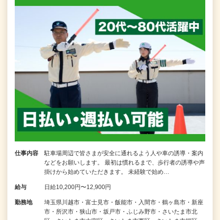
仕事内容
駐車場周辺で皆さまが安全に通れるよう人や車の誘導・案内
などをお願いします。 最初は慣れるまで、歩行者の誘導や声
掛けから始めていただきます。 未経験で始め…
給与
日給10,200円〜12,900円
勤務地
埼玉県川越市・富士見市・飯能市・入間市・鶴ヶ島市・新座
市・所沢市・狭山市・坂戸市・ふじみ野市・さいたま市北