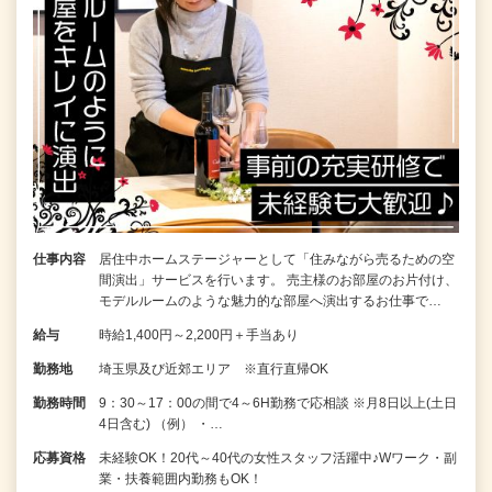
仕事内容
居住中ホームステージャーとして「住みながら売るための空
間演出」サービスを行います。 売主様のお部屋のお片付け、
モデルルームのような魅力的な部屋へ演出するお仕事で…
給与
時給1,400円～2,200円＋手当あり
勤務地
埼玉県及び近郊エリア ※直行直帰OK
勤務時間
9：30～17：00の間で4～6H勤務で応相談 ※月8日以上(土日
4日含む) （例） ・…
応募資格
未経験OK！20代～40代の女性スタッフ活躍中♪Wワーク・副
業・扶養範囲内勤務もOK！