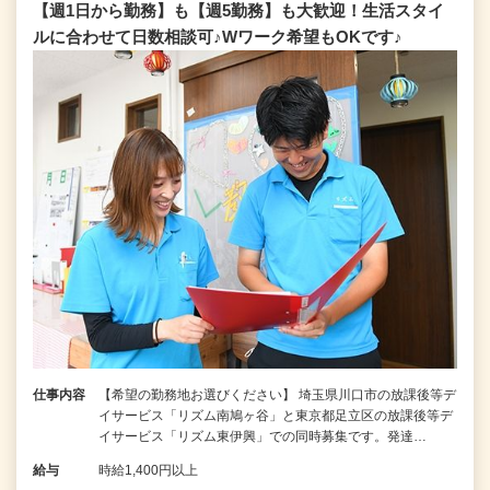
【週1日から勤務】も【週5勤務】も大歓迎！生活スタイ
ルに合わせて日数相談可♪Wワーク希望もOKです♪
仕事内容
【希望の勤務地お選びください】 埼玉県川口市の放課後等デ
イサービス「リズム南鳩ヶ谷」と東京都足立区の放課後等デ
イサービス「リズム東伊興」での同時募集です。発達…
給与
時給1,400円以上