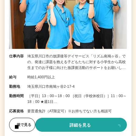
仕事内容
埼玉県川口市の放課後等デイサービス「リズム南鳩ヶ谷」で
の、発達に課題を抱える子どもたちに対する小学生から高校
生までのお子様に向けた放課後活動のサポートをお願いし…
給与
時給1,400円以上
勤務地
埼玉県川口市南鳩ヶ谷2-17-4
勤務時間
［平日］13：00～18：00 ［祝日（学校休校日）］11：00～
18：00 ★週1日…
応募資格
要普通免許（AT限定可）※お持ちでない方も相談可
詳細を見る
後で見る