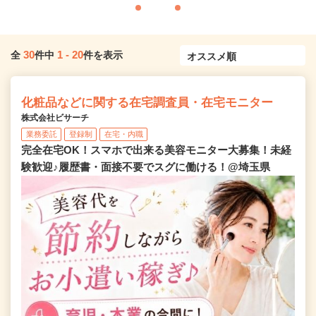
30
1
-
20
全
件中
件を表示
化粧品などに関する在宅調査員・在宅モニター
株式会社ビサーチ
業務委託
登録制
在宅・内職
完全在宅OK！スマホで出来る美容モニター大募集！未経
験歓迎♪履歴書・面接不要でスグに働ける！@埼玉県