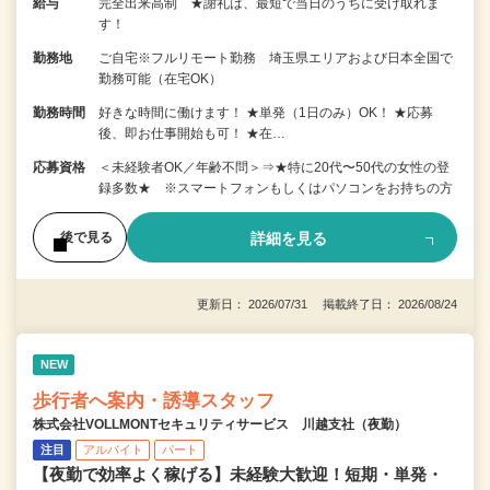
給与
完全出来高制 ★謝礼は、最短で当日のうちに受け取れま
す！
勤務地
ご自宅※フルリモート勤務 埼玉県エリアおよび日本全国で
勤務可能（在宅OK）
勤務時間
好きな時間に働けます！ ★単発（1日のみ）OK！ ★応募
後、即お仕事開始も可！ ★在…
応募資格
＜未経験者OK／年齢不問＞⇒★特に20代〜50代の女性の登
録多数★ ※スマートフォンもしくはパソコンをお持ちの方
詳細を見る
後で見る
更新日： 2026/07/31 掲載終了日： 2026/08/24
NEW
歩行者へ案内・誘導スタッフ
株式会社VOLLMONTセキュリティサービス 川越支社（夜勤）
注目
アルバイト
パート
【夜勤で効率よく稼げる】未経験大歓迎！短期・単発・