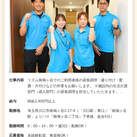
仕事内容
リズム南鳩ヶ谷でのご利用者様の昼食調理・盛り付け・配
膳・片付けなどの作業をお願いします。 ※施設内の生活介護
部門（成人部門）の昼食調理を担当していただきます。…
給与
時給1,400円以上
勤務地
埼玉県川口市南鳩ヶ谷2-17-4（「川口駅」東口／「南鳩ヶ谷
駅」よりバス『南鳩ヶ谷二丁目』下車後、徒歩5分）
勤務時間
9：00～14：00 ＊週3日～勤務OK！
応募資格
未経験歓迎、無資格OK！