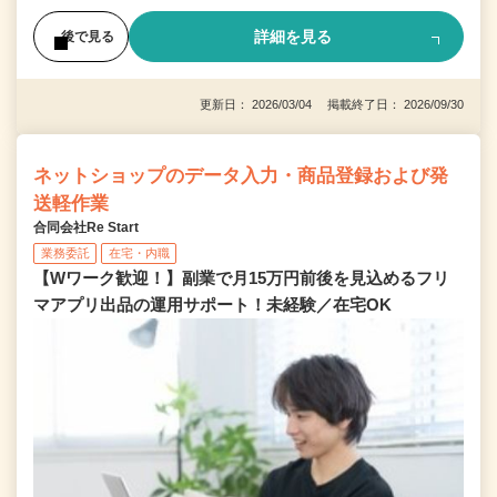
詳細を見る
後で見る
更新日： 2026/03/04 掲載終了日： 2026/09/30
ネットショップのデータ入力・商品登録および発
送軽作業
合同会社Re Start
業務委託
在宅・内職
【Wワーク歓迎！】副業で月15万円前後を見込めるフリ
マアプリ出品の運用サポート！未経験／在宅OK