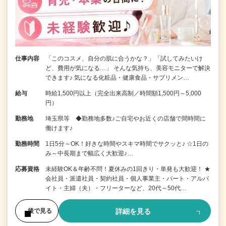
仕事内容
「このコスメ、自分の肌に合うかな？」「試してみたいけ
ど、費用が気になる…」 そんな気持ち、美容モニターで解決
できます♪ 気になる化粧品・健康食品・サプリメン…
給与
時給1,500円以上（完全出来高制／時間額1,500円～5,000
円）
勤務地
埼玉県等 ◆勤務地多数♪ご自宅やお近くの店舗で間時間に
働けます♪
勤務時間
1日5分～OK！好きな時間やスキマ時間でサクッと♪ ☆1日の
み～中長期まで幅広く大歓迎♪…
応募資格
未経験OK＆年齢不問！夏休みの1回きり・単発も大歓迎！ ★
会社員・派遣社員・契約社員・個人事業主・パート・アルバ
イト・主婦（夫）・フリーターなど、20代～50代…
詳細を見る
後で見る