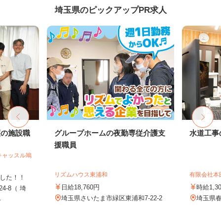
埼玉県のピックアップPR求人
護の施設職
グループホームの夜勤専従介護支
水道工事
援職員
キャッスル鳩
リズムハウス東浦和
有限会社本
ました！！
日給18,760円
時給1,3
4-8（ 埼
.
埼玉県さいたま市緑区東浦和7-22-2
埼玉県春