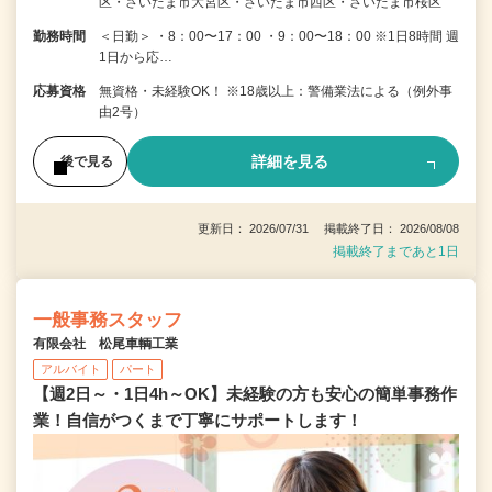
区・さいたま市大宮区・さいたま市西区・さいたま市桜区
勤務時間
＜日勤＞ ・8：00〜17：00 ・9：00〜18：00 ※1日8時間 週
1日から応…
応募資格
無資格・未経験OK！ ※18歳以上：警備業法による（例外事
由2号）
詳細を見る
後で見る
更新日： 2026/07/31 掲載終了日： 2026/08/08
掲載終了まであと1日
一般事務スタッフ
有限会社 松尾車輌工業
アルバイト
パート
【週2日～・1日4h～OK】未経験の方も安心の簡単事務作
業！自信がつくまで丁寧にサポートします！