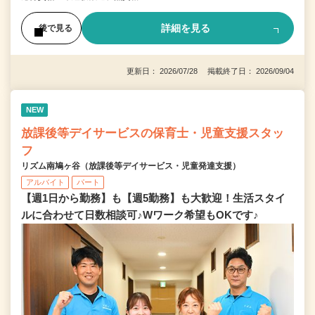
詳細を見る
後で見る
更新日： 2026/07/28 掲載終了日： 2026/09/04
NEW
放課後等デイサービスの保育士・児童支援スタッ
フ
リズム南鳩ヶ谷（放課後等デイサービス・児童発達支援）
アルバイト
パート
【週1日から勤務】も【週5勤務】も大歓迎！生活スタイ
ルに合わせて日数相談可♪Wワーク希望もOKです♪