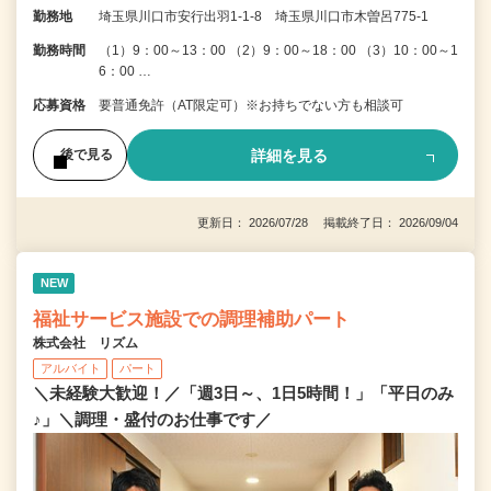
勤務地
埼玉県川口市安行出羽1-1-8 埼玉県川口市木曽呂775-1
勤務時間
（1）9：00～13：00 （2）9：00～18：00 （3）10：00～1
6：00 …
応募資格
要普通免許（AT限定可）※お持ちでない方も相談可
詳細を見る
後で見る
更新日： 2026/07/28 掲載終了日： 2026/09/04
NEW
福祉サービス施設での調理補助パート
株式会社 リズム
アルバイト
パート
＼未経験大歓迎！／「週3日～、1日5時間！」「平日のみ
♪」＼調理・盛付のお仕事です／