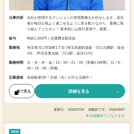
仕事内容
当社が管理するマンションの管理業務をお任せします。居住
者が毎日心地よく過ごせるように気を配りながら、業務に取
り組んでください！ 基本的には直行直帰で、残業…
給与
時給1,300円＋交通費全額支給
勤務地
埼玉県川口市栄町1丁目 (埼玉高速鉄道線「川口元郷駅」徒歩
3分、JR京浜東北線「川口駅」徒歩11分)
勤務時間
火・水・木・金／15：00～21：00（実働5.5時間） 日／8：
00～16：00（実働…
応募資格
未経験者OK！主婦（夫）の方も活躍中！
詳細を見る
後で見る
更新日： 2026/07/24 掲載終了日： 2026/08/07
本日掲載終了になります
NEW