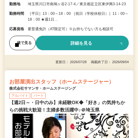
勤務地
埼玉県川口市南鳩ヶ谷2-17-4／東京都足立区東伊興3-14-23
勤務時間
［平日］13：00～18：00 ［祝日（学校休校日）］11：00～
18：00 ★週1日…
応募資格
要普通免許（AT限定可）※お持ちでない方も相談可
詳細を見る
後で見る
更新日： 2026/07/28 掲載終了日： 2026/09/04
お部屋演出スタッフ（ホームステージャー）
株式会社サマンサ・ホームステージング
アルバイト
パート
【週2日～・日中のみ】未経験OK◆「好き」の気持ちか
らの挑戦大歓迎！主婦多数活躍中♪＠埼玉県