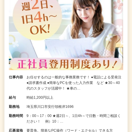
仕事内容
お任せするのは一般的な事務業務です！ ●電話による受発注
●請求書作成 ●簡単なPCを使った入力作業 など ★30～40
代のスタッフが活躍中！ ★車の…
給与
時給1,200円以上
勤務地
埼玉県川口市安行領根岸1696
勤務時間
9：00～17：00 ★週2日～、1日4h～で日数・時間ご相談く
ださい！ 例）10：…
応募資格
要普免、簡単なPC操作（ワード・エクセル）できる方