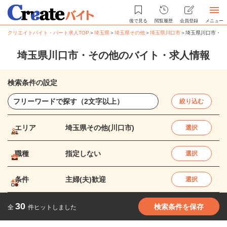
後で見る
閲覧履歴
会員登録
メニュー
クリエイトバイト・パート求人TOP
＞
埼玉県
＞
埼玉県その他
＞
埼玉県川口市
＞
埼玉県川口市・そ
埼玉県川口市・その他のバイト・求人情報
検索条件の設定
絞り込む
エリア
埼玉県その他(川口市)
選択
職種
指定しない
選択
条件
主婦(夫)歓迎
選択
30
検索条件を保存
全
件ヒットしました