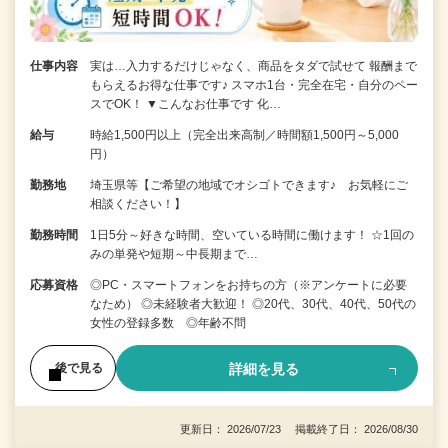
仕事内容
実は…入力するだけじゃなく、商品をタダで試せて 報酬まで
もらえるお得な仕事です♪ スマホ1台・完全在宅・自分のペー
スでOK！ ▼こんなお仕事です 化…
給与
時給1,500円以上（完全出来高制／時間額1,500円～5,000
円）
勤務地
埼玉県等【ご希望の地域でオシゴトできます♪ お気軽にご
相談ください！】
勤務時間
1日5分～好きな時間、空いている時間に働けます！ ☆1回の
みの単発や短期～中長期まで…
応募資格
◎PC・スマートフォンをお持ちの方（※アンケートに必要
なため） ◎未経験者大歓迎！ ◎20代、30代、40代、50代の
女性の登録多数 ◎年齢不問
詳細を見る
後で見る
更新日： 2026/07/23 掲載終了日： 2026/08/30