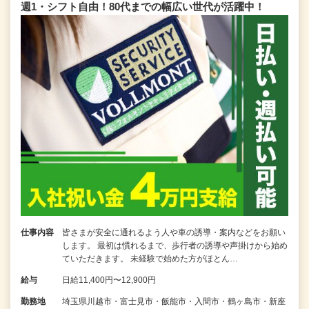
週1・シフト自由！80代までの幅広い世代が活躍中！
仕事内容
皆さまが安全に通れるよう人や車の誘導・案内などをお願い
します。 最初は慣れるまで、歩行者の誘導や声掛けから始め
ていただきます。 未経験で始めた方がほとん…
給与
日給11,400円〜12,900円
勤務地
埼玉県川越市・富士見市・飯能市・入間市・鶴ヶ島市・新座