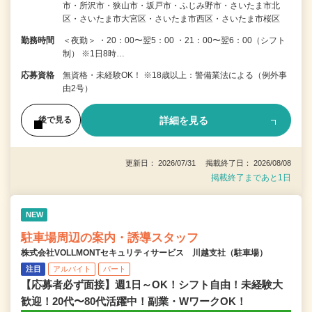
市・所沢市・狭山市・坂戸市・ふじみ野市・さいたま市北
区・さいたま市大宮区・さいたま市西区・さいたま市桜区
勤務時間
＜夜勤＞ ・20：00〜翌5：00 ・21：00〜翌6：00（シフト
制） ※1日8時…
応募資格
無資格・未経験OK！ ※18歳以上：警備業法による（例外事
由2号）
詳細を見る
後で見る
更新日： 2026/07/31 掲載終了日： 2026/08/08
掲載終了まであと1日
NEW
駐車場周辺の案内・誘導スタッフ
株式会社VOLLMONTセキュリティサービス 川越支社（駐車場）
注目
アルバイト
パート
【応募者必ず面接】週1日～OK！シフト自由！未経験大
歓迎！20代〜80代活躍中！副業・WワークOK！