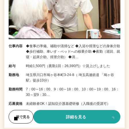
仕事内容
◆食事の準備、補助や清掃など ◆入浴や排泄などの身体介助
◆歩行補助、車いす・ベッドへの移乗介助 ◆夜勤（巡回、就
寝・起床介助、排泄介助） ◆清…
給与
時給1,500円（夜勤1回：26,390円）☆賃上げしました
勤務地
埼玉県川口市鳩ヶ谷本町3-24-8（ 埼玉高速鉄道 「鳩ヶ谷
駅」徒歩10分）
勤務時間
7：00～16：00、9：00～18：00、10：00～19：00、16：
30～翌9：30…
応募資格
未経験者OK！認知症介護基礎研修（入職後の受講可）
詳細を見る
後で見る