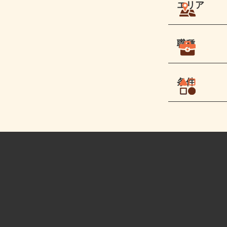
エリア
職種
条件