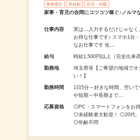
株式会社リアル・フェイス
業務委託
登録制
在宅・内職
家事・育児の合間にコツコツ稼ぐ♪ノルマ
仕事内容
実は…入力するだけじゃなく
お得な仕事です♪ スマホ1台
なお仕事です 化…
給与
時給1,500円以上（完全出来高
勤務地
埼玉県等【ご希望の地域でオ
い！】
勤務時間
1日5分～好きな時間、空い
や短期～中長期まで…
応募資格
◎PC・スマートフォンをお
◎未経験者大歓迎！ ◎20代
◎年齢不問