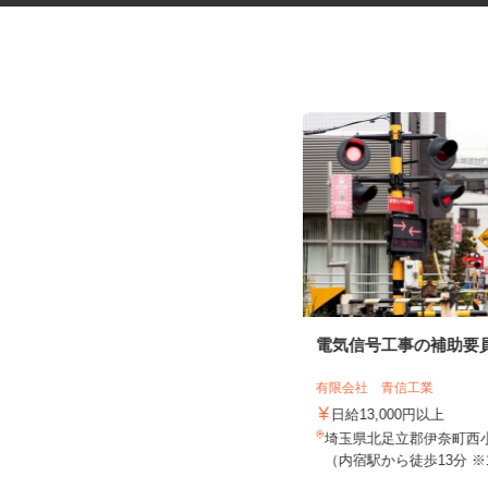
マンションの管理員
電気信号工事の補助要
住友不動産建物サービス株式会社/hkp260
29a
有限会社 青信工業
時給1,141円
日給13,000円以上
埼玉県春日部市大字大枝/東武スカイ
埼玉県北足立郡伊奈町西小
ツリーライン「武里駅」徒歩11...
（内宿駅から徒歩13分 ※1