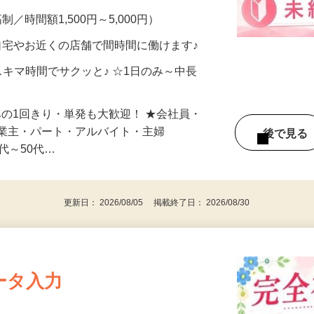
メン…
制／時間額1,500円～5,000円）
自宅やお近くの店舗で間時間に働けます♪
スキマ時間でサクッと♪ ☆1日のみ～中長
みの1回きり・単発も大歓迎！ ★会社員・
事業主・パート・アルバイト・主婦
後で見
代～50代…
更新日： 2026/08/05 掲載終了日： 2026/08/30
ータ入力