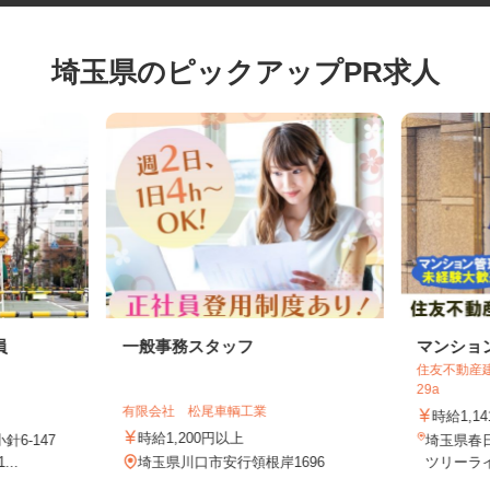
埼玉県のピックアップPR求人
員
一般事務スタッフ
マンシ
住友不動産
29a
有限会社 松尾車輌工業
時給1,
時給1,200円以上
針6-147
埼玉県
...
埼玉県川口市安行領根岸1696
ツリーラ