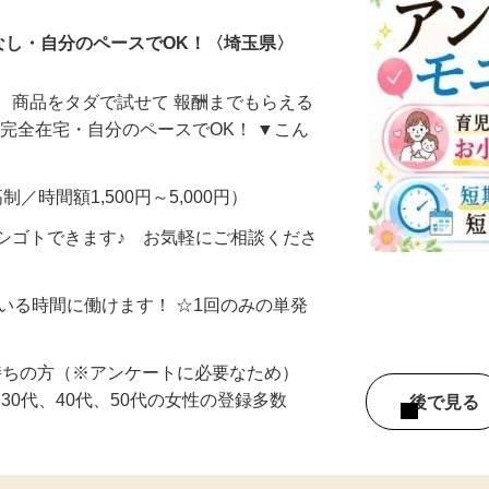
なし・自分のペースでOK！〈埼玉県〉
、商品をタダで試せて 報酬までもらえる
・完全在宅・自分のペースでOK！ ▼こん
制／時間額1,500円～5,000円）
シゴトできます♪ お気軽にご相談くださ
ている時間に働けます！ ☆1回のみの単発
持ちの方（※アンケートに必要なため）
、30代、40代、50代の女性の登録多数
後で見