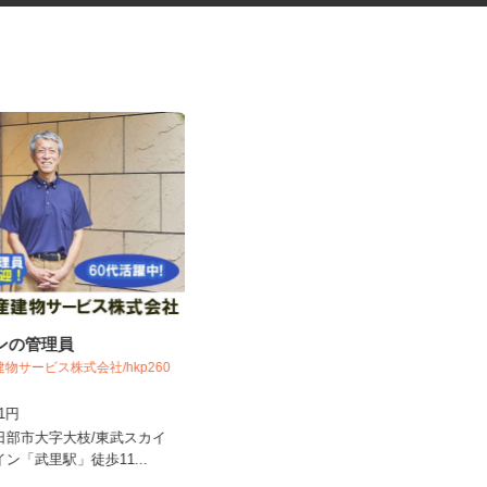
ョンの管理員
電気信号工事の補助要員
建物サービス株式会社/hkp260
有限会社 青信工業
141円
日給13,000円以上
春日部市大字大枝/東武スカイ
埼玉県北足立郡伊奈町西小針6-147
イン「武里駅」徒歩11...
（内宿駅から徒歩13分 ※1...