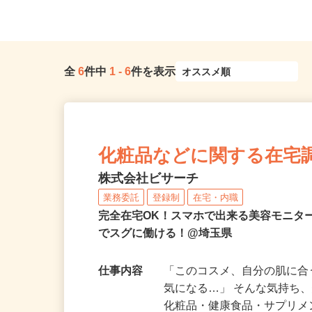
全
6
件中
1
-
6
件を表示
化粧品などに関する在宅
株式会社ビサーチ
業務委託
登録制
在宅・内職
完全在宅OK！スマホで出来る美容モニタ
でスグに働ける！@埼玉県
仕事内容
「このコスメ、自分の肌に
気になる…」 そんな気持ち