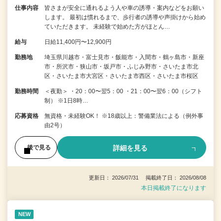
仕事内容
皆さまが安全に通れるよう人や車の誘導・案内などをお願い
します。 最初は慣れるまで、歩行者の誘導や声掛けから始め
ていただきます。 未経験で始めた方がほとん…
給与
日給11,400円〜12,900円
勤務地
埼玉県川越市・富士見市・飯能市・入間市・鶴ヶ島市・新座
市・所沢市・狭山市・坂戸市・ふじみ野市・さいたま市北
区・さいたま市大宮区・さいたま市西区・さいたま市桜区
勤務時間
＜夜勤＞ ・20：00〜翌5：00 ・21：00〜翌6：00（シフト
制） ※1日8時…
応募資格
無資格・未経験OK！ ※18歳以上：警備業法による（例外事
由2号）
詳細を見る
後で見る
更新日： 2026/07/31 掲載終了日： 2026/08/08
本日掲載終了になります
NEW