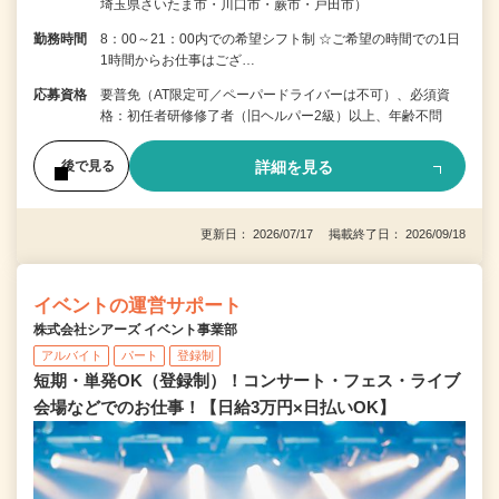
埼玉県さいたま市・川口市・蕨市・戸田市）
勤務時間
8：00～21：00内での希望シフト制 ☆ご希望の時間での1日
1時間からお仕事はござ…
応募資格
要普免（AT限定可／ペーパードライバーは不可）、必須資
格：初任者研修修了者（旧ヘルパー2級）以上、年齢不問
詳細を見る
後で見る
更新日： 2026/07/17 掲載終了日： 2026/09/18
イベントの運営サポート
株式会社シアーズ イベント事業部
アルバイト
パート
登録制
短期・単発OK（登録制）！コンサート・フェス・ライブ
会場などでのお仕事！【日給3万円×日払いOK】