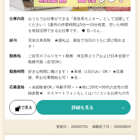
仕事内容
おうちでお仕事ができる『美容系モニター』として活躍して
ください！ 1案件の作業時間は5分〜10分程度。空いた時間
を有効活用できるお仕事です。 ◆【いろん…
給与
完全出来高制 ★謝礼は、最短で当日のうちに受け取れま
す！
勤務地
ご自宅※フルリモート勤務 埼玉県エリアおよび日本全国で
勤務可能（在宅OK）
勤務時間
好きな時間に働けます！ ★単発（1日のみ）OK！ ★応募
後、即お仕事開始も可！ ★在…
応募資格
＜未経験者OK／年齢不問＞⇒★特に20代〜50代の女性の登
録多数★ ※スマートフォンもしくはパソコンをお持ちの方
詳細を見る
後で見る
更新日： 2026/07/31 掲載終了日： 2026/08/24