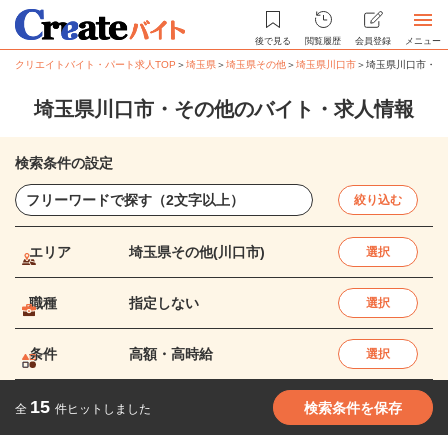
後で見る
閲覧履歴
会員登録
メニュー
クリエイトバイト・パート求人TOP
＞
埼玉県
＞
埼玉県その他
＞
埼玉県川口市
＞
埼玉県川口市・そ
埼玉県川口市・その他のバイト・求人情報
検索条件の設定
絞り込む
エリア
埼玉県その他(川口市)
選択
職種
指定しない
選択
条件
高額・高時給
選択
15
検索条件を保存
全
件ヒットしました