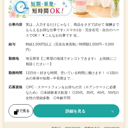
仕事内容
実は…入力するだけじゃなく、商品をタダで試せて 報酬まで
もらえるお得な仕事です♪ スマホ1台・完全在宅・自分のペー
スでOK！ ▼こんなお仕事です 化…
給与
時給1,500円以上（完全出来高制／時間額1,500円～5,000
円）
勤務地
埼玉県等【ご希望の地域でオシゴトできます♪ お気軽にご
相談ください！】
勤務時間
1日5分～好きな時間、空いている時間に働けます！ ☆1回の
みの単発や短期～中長期まで…
応募資格
◎PC・スマートフォンをお持ちの方（※アンケートに必要
なため） ◎未経験者大歓迎！ ◎20代、30代、40代、50代の
女性の登録多数 ◎年齢不問
詳細を見る
後で見る