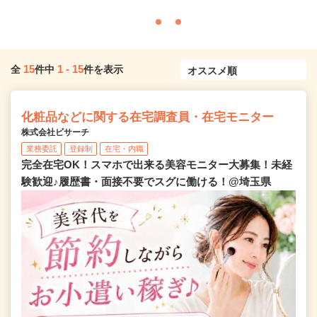
15
1
-
15
全
件中
件を表示
化粧品などに関する在宅調査員・在宅モニター
株式会社ビサーチ
業務委託
登録制
在宅・内職
完全在宅OK！スマホで出来る美容モニター大募集！未経
験歓迎♪履歴書・面接不要でスグに働ける！@埼玉県