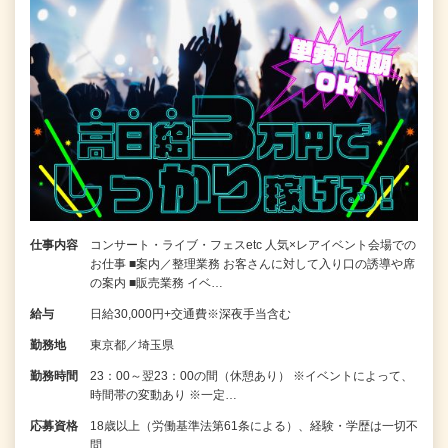
仕事内容
コンサート・ライブ・フェスetc 人気×レアイベント会場での
お仕事 ■案内／整理業務 お客さんに対して入り口の誘導や席
の案内 ■販売業務 イベ…
給与
日給30,000円+交通費※深夜手当含む
勤務地
東京都／埼玉県
勤務時間
23：00～翌23：00の間（休憩あり） ※イベントによって、
時間帯の変動あり ※一定…
応募資格
18歳以上（労働基準法第61条による）、経験・学歴は一切不
問