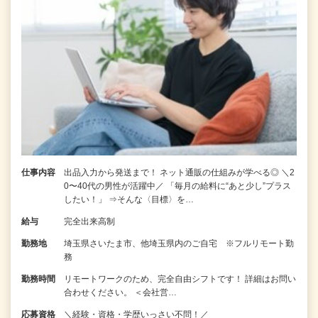
仕事内容
出品入力から発送まで！ ネット通販の仕組みが学べる◎ ＼2
0〜40代の男性が活躍中／ 「毎月の給料に“あと少し”プラス
したい！」 ⇒そんな〈目標〉を…
給与
完全出来高制
勤務地
埼玉県さいたま市、他埼玉県内のご自宅 ※フルリモート勤
務
勤務時間
リモートワークのため、完全自由シフトです！ 詳細はお問い
合わせください。 ＜会社営…
応募資格
＼経験・資格・学歴いっさい不問！／