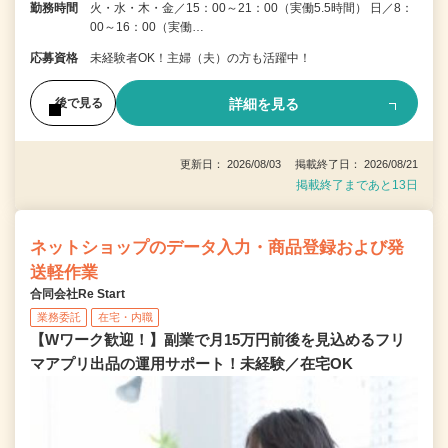
勤務時間
火・水・木・金／15：00～21：00（実働5.5時間） 日／8：
00～16：00（実働…
応募資格
未経験者OK！主婦（夫）の方も活躍中！
詳細を見る
後で見る
更新日： 2026/08/03 掲載終了日： 2026/08/21
掲載終了まであと13日
ネットショップのデータ入力・商品登録および発
送軽作業
合同会社Re Start
業務委託
在宅・内職
【Wワーク歓迎！】副業で月15万円前後を見込めるフリ
マアプリ出品の運用サポート！未経験／在宅OK