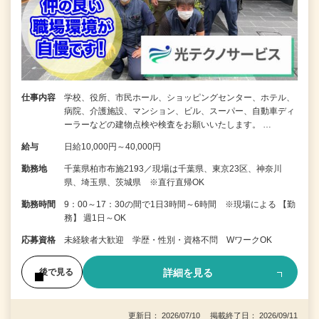
仕事内容
学校、役所、市民ホール、ショッピングセンター、ホテル、
病院、介護施設、マンション、ビル、スーパー、自動車ディ
ーラーなどの建物点検や検査をお願いいたします。 …
給与
日給10,000円～40,000円
勤務地
千葉県柏市布施2193／現場は千葉県、東京23区、神奈川
県、埼玉県、茨城県 ※直行直帰OK
勤務時間
9：00～17：30の間で1日3時間～6時間 ※現場による 【勤
務】 週1日～OK
応募資格
未経験者大歓迎 学歴・性別・資格不問 WワークOK
詳細を見る
後で見る
更新日： 2026/07/10 掲載終了日： 2026/09/11