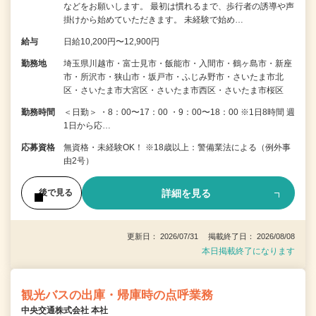
などをお願いします。 最初は慣れるまで、歩行者の誘導や声
掛けから始めていただきます。 未経験で始め…
給与
日給10,200円〜12,900円
勤務地
埼玉県川越市・富士見市・飯能市・入間市・鶴ヶ島市・新座
市・所沢市・狭山市・坂戸市・ふじみ野市・さいたま市北
区・さいたま市大宮区・さいたま市西区・さいたま市桜区
勤務時間
＜日勤＞ ・8：00〜17：00 ・9：00〜18：00 ※1日8時間 週
1日から応…
応募資格
無資格・未経験OK！ ※18歳以上：警備業法による（例外事
由2号）
詳細を見る
後で見る
更新日： 2026/07/31 掲載終了日： 2026/08/08
本日掲載終了になります
観光バスの出庫・帰庫時の点呼業務
中央交通株式会社 本社