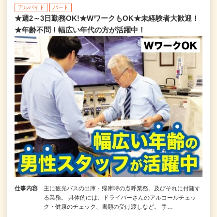
アルバイト
パート
★週2～3日勤務OK!★WワークもOK★未経験者大歓迎！
★年齢不問！幅広い年代の方が活躍中！
仕事内容
主に観光バスの出庫・帰庫時の点呼業務。及びそれに付随す
る業務。 具体的には、ドライバーさんのアルコールチェッ
ク・健康のチェック、書類の受け渡しなど。 手…