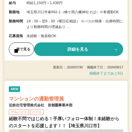
給与
時給1,150円～1,438円
勤務地
埼玉県川口市峯992-1（峰ケ岡八幡神社そば）※車通勤OK
勤務時間
19：00～翌9：00（曜日応相談） ※バスの帰庫・出庫時間に
より勤務時間の増減あり …
応募資格
未経験・無資格OK
詳細を見る
後で見る
更新日： 2026/07/30 掲載終了日： 2026/08/17
掲載終了まであと9日
NEW
マンションの通勤管理員
近鉄住宅管理株式会社 首都圏事業本部
アルバイト
パート
経験不問ではじめる！手厚いフォロー体制！未経験から
のスタートを応援します！！【埼玉県川口市】