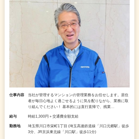
仕事内容
当社が管理するマンションの管理業務をお任せします。居住
者が毎日心地よく過ごせるように気を配りながら、業務に取
り組んでください！ 基本的には直行直帰で、残業…
給与
時給1,300円＋交通費全額支給
勤務地
埼玉県川口市栄町1丁目 (埼玉高速鉄道線「川口元郷駅」徒歩
3分、JR京浜東北線「川口駅」徒歩11分)