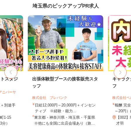
埼玉県のピックアップPR求人
ォトスタジ
出張体験型ブースの接客販売スタ
キャラク
ッフ
フ
社アニバーサ
株式会社 プレバンク
株式会社ベ
以上＋別途手
日給12,000円～20,000円＋インセン
報酬 完全
ティブ ※経験・能力...
～20円）
1-15
東京都・神奈川県・埼玉県・千葉県
【002
3分）
※他にも全国に出店会場あり（旅...
才羽