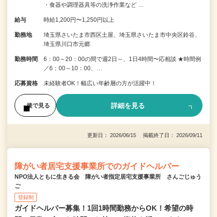
・食器や調理器具等の洗浄作業など …
給与
時給1,200円〜1,250円以上
勤務地
埼玉県さいたま市西区土屋、埼玉県さいたま市中央区鈴谷、
埼玉県川口市元郷
勤務時間
6：00～20：00の間で週2日～、1日4時間〜応相談 ★時間例
／6：00～10：00、…
応募資格
未経験者OK！幅広い年齢層の方が活躍中！
詳細を見る
後で見る
更新日： 2026/06/15 掲載終了日： 2026/09/11
障がい者居宅支援事業所でのガイドヘルパー
NPO法人ともに生きる会 障がい者指定居宅支援事業所 さんごじゅう
ご
登録制
ガイドヘルパー募集！1回1時間勤務からOK！希望の時