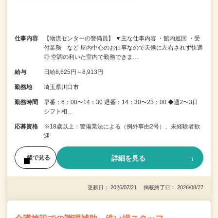
仕事内容
【物流センターの警備員】 ▼主な仕事内容 ・館内巡回 ・受
付業務 など 屋内中心のお仕事なので天候に左右されず快適
◎ 空調の利いた室内で勤務できま…
給与
日給8,625円～8,913円
勤務地
埼玉県川口市
勤務時間
早番：6：00〜14：30 遅番：14：30〜23：00 ◆週2〜3日
シフト相…
応募資格
※18歳以上：警備業法による（例外事由2号）、未経験者歓
迎
詳細を見る
後で見る
更新日： 2026/07/21 掲載終了日： 2026/08/27