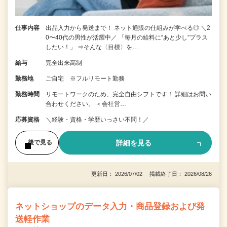
仕事内容
出品入力から発送まで！ ネット通販の仕組みが学べる◎ ＼2
0〜40代の男性が活躍中／ 「毎月の給料に“あと少し”プラス
したい！」 ⇒そんな〈目標〉を…
給与
完全出来高制
勤務地
ご自宅 ※フルリモート勤務
勤務時間
リモートワークのため、完全自由シフトです！ 詳細はお問い
合わせください。 ＜会社営…
応募資格
＼経験・資格・学歴いっさい不問！／
詳細を見る
後で見る
更新日： 2026/07/02 掲載終了日： 2026/08/26
ネットショップのデータ入力・商品登録および発
送軽作業