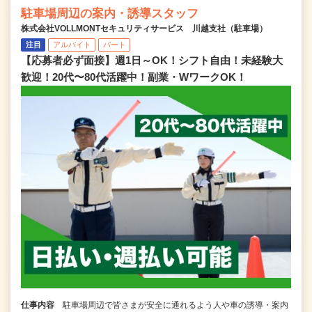
駐車場周辺の案内・誘導スタッフ
株式会社VOLLMONTセキュリティサービス 川越支社（駐車場）
注目
アルバイト
パート
【応募者必ず面接】週1日～OK！シフト自由！未経験大
歓迎！20代〜80代活躍中！副業・WワークOK！
仕事内容
駐車場周辺で皆さまが安全に通れるよう人や車の誘導・案内