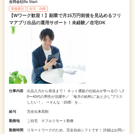
合同会社Re Start
業務委託
在宅・内職
【Wワーク歓迎！】副業で月15万円前後を見込めるフリ
マアプリ出品の運用サポート！未経験／在宅OK
仕事内容
出品入力から発送まで！ ネット通販の仕組みが学べる◎ ＼2
0〜40代の男性が活躍中／ 「毎月の給料に“あと少し”プラス
したい！」 ⇒そんな〈目標〉を…
給与
完全出来高制
勤務地
ご自宅 ※フルリモート勤務
勤務時間
リモートワークのため、完全自由シフトです！ 詳細はお問い