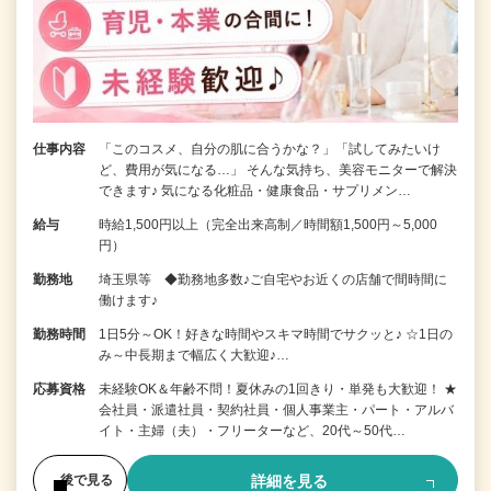
仕事内容
「このコスメ、自分の肌に合うかな？」「試してみたいけ
ど、費用が気になる…」 そんな気持ち、美容モニターで解決
できます♪ 気になる化粧品・健康食品・サプリメン…
給与
時給1,500円以上（完全出来高制／時間額1,500円～5,000
円）
勤務地
埼玉県等 ◆勤務地多数♪ご自宅やお近くの店舗で間時間に
働けます♪
勤務時間
1日5分～OK！好きな時間やスキマ時間でサクッと♪ ☆1日の
み～中長期まで幅広く大歓迎♪…
応募資格
未経験OK＆年齢不問！夏休みの1回きり・単発も大歓迎！ ★
会社員・派遣社員・契約社員・個人事業主・パート・アルバ
イト・主婦（夫）・フリーターなど、20代～50代…
詳細を見る
後で見る