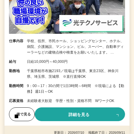
仕事内容
学校、役所、市民ホール、ショッピングセンター、ホテル、
病院、介護施設、マンション、ビル、スーパー、自動車ディ
ーラーなどの建物点検や検査をお願いいたします。 …
給与
日給10,000円～40,000円
勤務地
千葉県柏市布施2193／現場は千葉県、東京23区、神奈川
県、埼玉県、茨城県 ※直行直帰OK
勤務時間
9：00～17：30の間で1日3時間～6時間 ※現場による 【勤
務】 週1日～OK
応募資格
未経験者大歓迎 学歴・性別・資格不問 WワークOK
詳細を見る
後で見る
更新日： 2026/07/10 掲載終了日： 2026/09/11