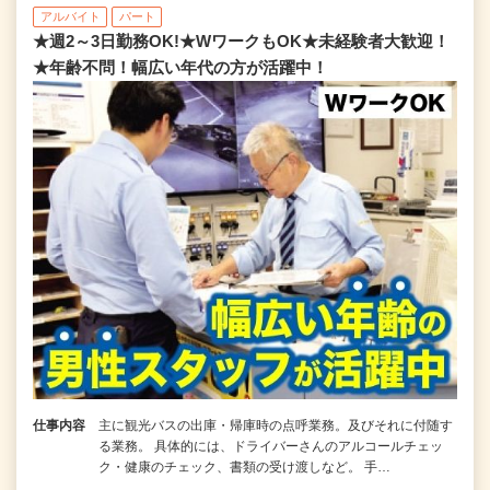
アルバイト
パート
★週2～3日勤務OK!★WワークもOK★未経験者大歓迎！
★年齢不問！幅広い年代の方が活躍中！
仕事内容
主に観光バスの出庫・帰庫時の点呼業務。及びそれに付随す
る業務。 具体的には、ドライバーさんのアルコールチェッ
ク・健康のチェック、書類の受け渡しなど。 手…