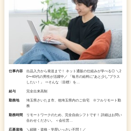
仕事内容
出品入力から発送まで！ ネット通販の仕組みが学べる◎ ＼2
0〜40代の男性が活躍中／ 「毎月の給料に“あと少し”プラス
したい！」 ⇒そんな〈目標〉を…
給与
完全出来高制
勤務地
埼玉県さいたま市、他埼玉県内のご自宅 ※フルリモート勤
務
勤務時間
リモートワークのため、完全自由シフトです！ 詳細はお問い
合わせください。 ＜会社営…
応募資格
＼経験・資格・学歴いっさい不問！／