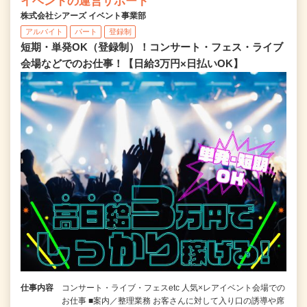
イベントの運営サポート
株式会社シアーズ イベント事業部
アルバイト
パート
登録制
短期・単発OK（登録制）！コンサート・フェス・ライブ
会場などでのお仕事！【日給3万円×日払いOK】
仕事内容
コンサート・ライブ・フェスetc 人気×レアイベント会場での
お仕事 ■案内／整理業務 お客さんに対して入り口の誘導や席