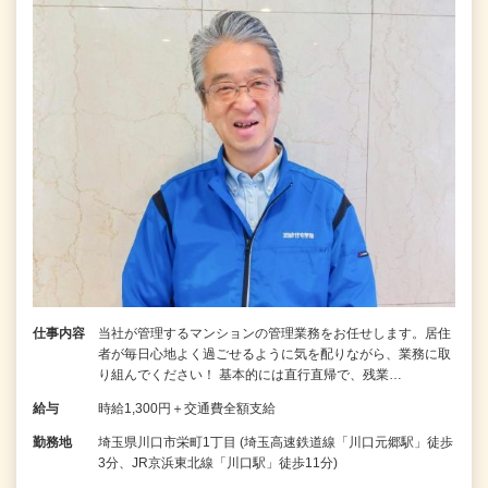
仕事内容
当社が管理するマンションの管理業務をお任せします。居住
者が毎日心地よく過ごせるように気を配りながら、業務に取
り組んでください！ 基本的には直行直帰で、残業…
給与
時給1,300円＋交通費全額支給
勤務地
埼玉県川口市栄町1丁目 (埼玉高速鉄道線「川口元郷駅」徒歩
3分、JR京浜東北線「川口駅」徒歩11分)