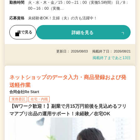
勤務時間
火・水・木・金／15：00～21：00（実働5.5時間） 日／8：
00～16：00（実働…
応募資格
未経験者OK！主婦（夫）の方も活躍中！
詳細を見る
後で見る
更新日： 2026/08/03 掲載終了日： 2026/08/21
掲載終了まであと13日
ネットショップのデータ入力・商品登録および発
送軽作業
合同会社Re Start
業務委託
在宅・内職
【Wワーク歓迎！】副業で月15万円前後を見込めるフリ
マアプリ出品の運用サポート！未経験／在宅OK