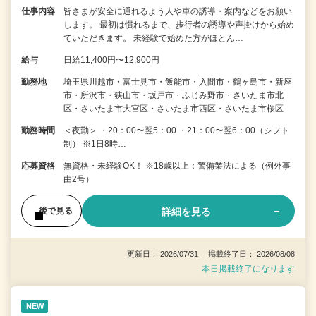
仕事内容
皆さまが安全に通れるよう人や車の誘導・案内などをお願い
します。 最初は慣れるまで、歩行者の誘導や声掛けから始め
ていただきます。 未経験で始めた方がほとん…
給与
日給11,400円〜12,900円
勤務地
埼玉県川越市・富士見市・飯能市・入間市・鶴ヶ島市・新座
市・所沢市・狭山市・坂戸市・ふじみ野市・さいたま市北
区・さいたま市大宮区・さいたま市西区・さいたま市桜区
勤務時間
＜夜勤＞ ・20：00〜翌5：00 ・21：00〜翌6：00（シフト
制） ※1日8時…
応募資格
無資格・未経験OK！ ※18歳以上：警備業法による（例外事
由2号）
詳細を見る
後で見る
更新日： 2026/07/31 掲載終了日： 2026/08/08
本日掲載終了になります
NEW