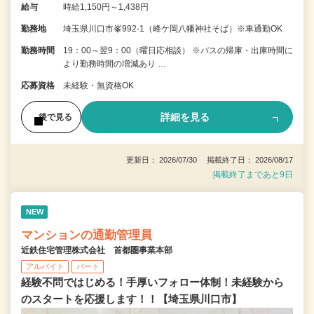
給与
時給1,150円～1,438円
勤務地
埼玉県川口市峯992-1（峰ケ岡八幡神社そば）※車通勤OK
勤務時間
19：00～翌9：00（曜日応相談） ※バスの帰庫・出庫時間に
より勤務時間の増減あり …
応募資格
未経験・無資格OK
詳細を見る
後で見る
更新日： 2026/07/30 掲載終了日： 2026/08/17
掲載終了まであと9日
NEW
マンションの通勤管理員
近鉄住宅管理株式会社 首都圏事業本部
アルバイト
パート
経験不問ではじめる！手厚いフォロー体制！未経験から
のスタートを応援します！！【埼玉県川口市】