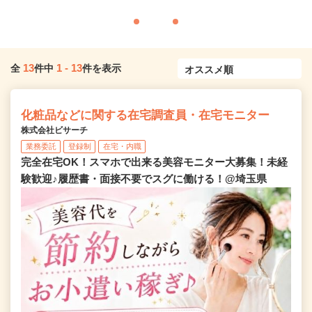
13
1
-
13
全
件中
件を表示
化粧品などに関する在宅調査員・在宅モニター
株式会社ビサーチ
業務委託
登録制
在宅・内職
完全在宅OK！スマホで出来る美容モニター大募集！未経
験歓迎♪履歴書・面接不要でスグに働ける！@埼玉県