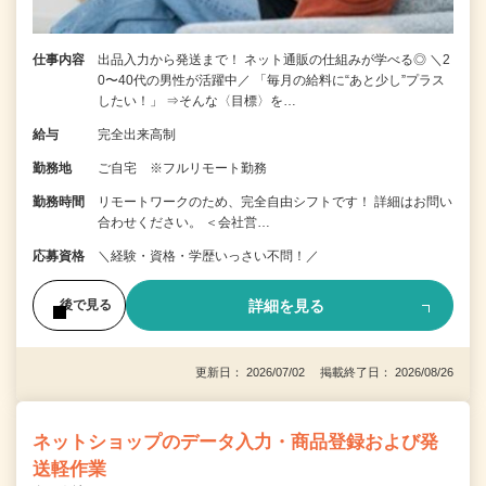
仕事内容
出品入力から発送まで！ ネット通販の仕組みが学べる◎ ＼2
0〜40代の男性が活躍中／ 「毎月の給料に“あと少し”プラス
したい！」 ⇒そんな〈目標〉を…
給与
完全出来高制
勤務地
ご自宅 ※フルリモート勤務
勤務時間
リモートワークのため、完全自由シフトです！ 詳細はお問い
合わせください。 ＜会社営…
応募資格
＼経験・資格・学歴いっさい不問！／
詳細を見る
後で見る
更新日： 2026/07/02 掲載終了日： 2026/08/26
ネットショップのデータ入力・商品登録および発
送軽作業