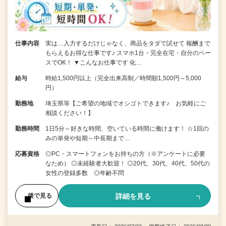
仕事内容
実は…入力するだけじゃなく、商品をタダで試せて 報酬まで
もらえるお得な仕事です♪ スマホ1台・完全在宅・自分のペー
スでOK！ ▼こんなお仕事です 化…
給与
時給1,500円以上（完全出来高制／時間額1,500円～5,000
円）
勤務地
埼玉県等【ご希望の地域でオシゴトできます♪ お気軽にご
相談ください！】
勤務時間
1日5分～好きな時間、空いている時間に働けます！ ☆1回の
みの単発や短期～中長期まで…
応募資格
◎PC・スマートフォンをお持ちの方（※アンケートに必要
なため） ◎未経験者大歓迎！ ◎20代、30代、40代、50代の
女性の登録多数 ◎年齢不問
詳細を見る
後で見る