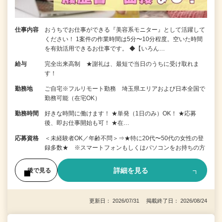
仕事内容
おうちでお仕事ができる『美容系モニター』として活躍して
ください！ 1案件の作業時間は5分〜10分程度。空いた時間
を有効活用できるお仕事です。 ◆【いろん…
給与
完全出来高制 ★謝礼は、最短で当日のうちに受け取れま
す！
勤務地
ご自宅※フルリモート勤務 埼玉県エリアおよび日本全国で
勤務可能（在宅OK）
勤務時間
好きな時間に働けます！ ★単発（1日のみ）OK！ ★応募
後、即お仕事開始も可！ ★在…
応募資格
＜未経験者OK／年齢不問＞⇒★特に20代〜50代の女性の登
録多数★ ※スマートフォンもしくはパソコンをお持ちの方
詳細を見る
後で見る
更新日： 2026/07/31 掲載終了日： 2026/08/24