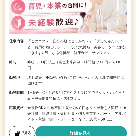
仕事内容
「このコスメ、自分の肌に合うかな？」「試してみたいけ
ど、費用が気になる…」 そんな気持ち、美容モニターで解決
できます♪ 気になる化粧品・健康食品・サプリメン…
給与
時給1,500円以上（完全出来高制／時間額1,500円～5,000
円）
勤務地
埼玉県等 ◆勤務地多数♪ご自宅やお近くの店舗で間時間に
働けます♪
勤務時間
1日5分～OK！好きな時間やスキマ時間でサクッと♪ ☆1日の
み～中長期まで幅広く大歓迎♪…
応募資格
未経験OK＆年齢不問！夏休みの1回きり・単発も大歓迎！ ★
会社員・派遣社員・契約社員・個人事業主・パート・アルバ
イト・主婦（夫）・フリーターなど、20代～50代…
詳細を見る
後で見る