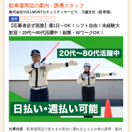
駐車場周辺の案内・誘導スタッフ
株式会社VOLLMONTセキュリティサービス 川越支社（駐車場）
注目
アルバイト
パート
【応募者必ず面接】週1日～OK！シフト自由！未経験大
歓迎！20代〜80代活躍中！副業・WワークOK！
仕事内容
駐車場周辺で皆さまが安全に通れるよう人や車の誘導・案内