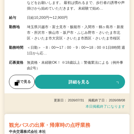
などをお願いします。 最初は慣れるまで、歩行者の誘導や声
掛けから始めていただきます。 未経験で始め…
給与
日給10,200円〜12,900円
勤務地
埼玉県川越市・富士見市・飯能市・入間市・鶴ヶ島市・新座
市・所沢市・狭山市・坂戸市・ふじみ野市・さいたま市北
区・さいたま市大宮区・さいたま市西区・さいたま市桜区
勤務時間
＜日勤＞ ・8：00〜17：00 ・9：00〜18：00 ※1日8時間 週
1日から応…
応募資格
無資格・未経験OK！ ※18歳以上：警備業法による（例外事
由2号）
詳細を見る
後で見る
更新日： 2026/07/31 掲載終了日： 2026/08/08
本日掲載終了になります
観光バスの出庫・帰庫時の点呼業務
中央交通株式会社 本社