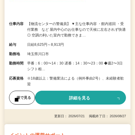
仕事内容
【物流センターの警備員】 ▼主な仕事内容 ・館内巡回 ・受
付業務 など 屋内中心のお仕事なので天候に左右されず快適
◎ 空調の利いた室内で勤務できま…
給与
日給8,625円～8,913円
勤務地
埼玉県川口市
勤務時間
早番：6：00〜14：30 遅番：14：30〜23：00 ◆週2〜3日
シフト相…
応募資格
※18歳以上：警備業法による（例外事由2号）、未経験者歓
迎
詳細を見る
後で見る
更新日： 2026/07/21 掲載終了日： 2026/08/27