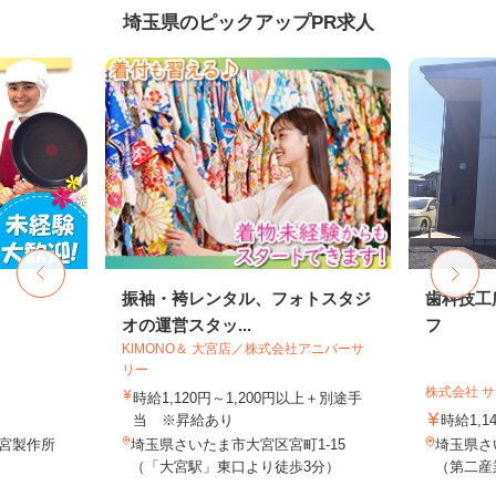
埼玉県のピックアップPR求人
振袖・袴レンタル、フォトスタジ
歯科技工
オの運営スタッ...
フ
KIMONO＆ 大宮店／株式会社アニバーサ
リー
株式会社 
時給1,120円～1,200円以上＋別途手
当 ※昇給あり
時給1,1
鷺宮製作所
埼玉県さいたま市大宮区宮町1-15
埼玉県さ
（「大宮駅」東口より徒歩3分）
（第二産