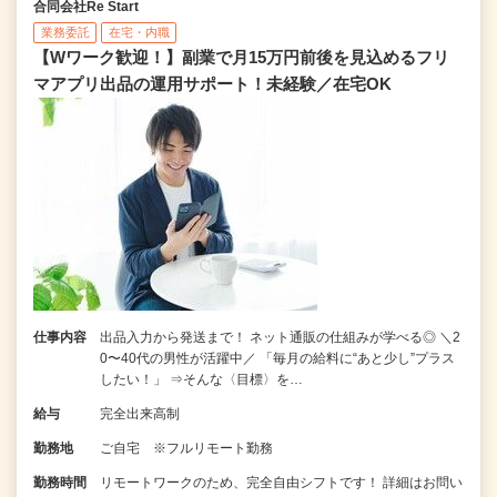
合同会社Re Start
業務委託
在宅・内職
【Wワーク歓迎！】副業で月15万円前後を見込めるフリ
マアプリ出品の運用サポート！未経験／在宅OK
仕事内容
出品入力から発送まで！ ネット通販の仕組みが学べる◎ ＼2
0〜40代の男性が活躍中／ 「毎月の給料に“あと少し”プラス
したい！」 ⇒そんな〈目標〉を…
給与
完全出来高制
勤務地
ご自宅 ※フルリモート勤務
勤務時間
リモートワークのため、完全自由シフトです！ 詳細はお問い