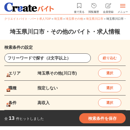
後で見る
閲覧履歴
会員登録
メニュー
クリエイトバイト・パート求人TOP
＞
埼玉県
＞
埼玉県その他
＞
埼玉県川口市
＞
埼玉県川口市・そ
埼玉県川口市・その他のバイト・求人情報
検索条件の設定
絞り込む
エリア
埼玉県その他(川口市)
選択
職種
指定しない
選択
条件
高収入
選択
13
検索条件を保存
全
件ヒットしました