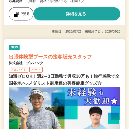
応募資格
＼経験・資格・学歴いっさい不問！／
詳細を見る
後で見る
更新日： 2026/07/02 掲載終了日： 2026/08/26
NEW
出張体験型ブースの接客販売スタッフ
株式会社 プレバンク
アルバイト
パート
知識ゼロOK！週2～3日勤務で月収30万も！旅行感覚で全
国各地へ♪メダリスト御用達の美容健康グッズ☆