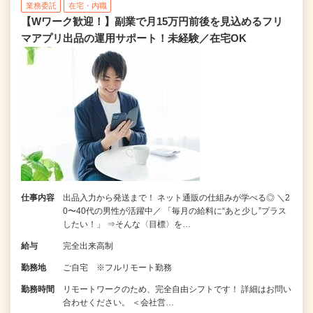
業務委託
在宅・内職
【Wワーク歓迎！】副業で月15万円前後を見込めるフリ
マアプリ出品の運用サポート！未経験／在宅OK
仕事内容
出品入力から発送まで！ ネット通販の仕組みが学べる◎ ＼2
0〜40代の男性が活躍中／ 「毎月の給料に“あと少し”プラス
したい！」 ⇒そんな〈目標〉を…
給与
完全出来高制
勤務地
ご自宅 ※フルリモート勤務
勤務時間
リモートワークのため、完全自由シフトです！ 詳細はお問い
合わせください。 ＜会社営…