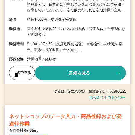
指導員とは、日常的に担当している清掃員を現地にて研修・
指導していただいたり、定期的に行われる定期清掃の立ち…
給与
時給1,500円＋交通費全額支給
勤務地
東京都中央区他23区内・神奈川県内・埼玉県内・千葉県内な
ど近郊各地
勤務時間
9：00～17：50（支店勤務の場合） ※各物件への出勤の場
合、現場の就業時間に合わせて…
応募資格
清掃指導の経験者
詳細を見る
後で見る
更新日： 2026/08/03 掲載終了日： 2026/08/21
掲載終了まであと13日
ネットショップのデータ入力・商品登録および発
送軽作業
合同会社Re Start