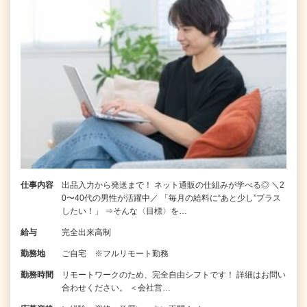
仕事内容
出品入力から発送まで！ ネット通販の仕組みが学べる◎ ＼2
0〜40代の男性が活躍中／ 「毎月の給料に“あと少し”プラス
したい！」 ⇒そんな〈目標〉を…
給与
完全出来高制
勤務地
ご自宅 ※フルリモート勤務
勤務時間
リモートワークのため、完全自由シフトです！ 詳細はお問い
合わせください。 ＜会社営…