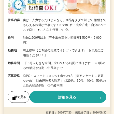
仕事内容
実は…入力するだけじゃなく、商品をタダで試せて 報酬まで
もらえるお得な仕事です♪ スマホ1台・完全在宅・自分のペー
スでOK！ ▼こんなお仕事です 化…
給与
時給1,500円以上（完全出来高制／時間額1,500円～5,000
円）
勤務地
埼玉県等【ご希望の地域でオシゴトできます♪ お気軽にご
相談ください！】
勤務時間
1日5分～好きな時間、空いている時間に働けます！ ☆1回の
みの単発や短期～中長期まで…
応募資格
◎PC・スマートフォンをお持ちの方（※アンケートに必要
なため） ◎未経験者大歓迎！ ◎20代、30代、40代、50代の
女性の登録多数 ◎年齢不問
詳細を見る
後で見る
更新日： 2026/07/23 掲載終了日： 2026/08/30