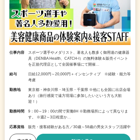
仕事内容
スポーツ選手やメダリスト、著名人も数多く御用達の健康器
具（DENBA Health、CATCH-I）の無料体験＆販売イベント
を正規代理店として全国催事場にて開催…
給与
日給12,000円～20,000円＋インセンティブ ※経験・能力等
考慮
勤務地
東京都・神奈川県・埼玉県・千葉県 ※他にも全国に出店会場
あり（旅行感覚で遠方現場に参加したいという方も大歓
迎！）
勤務時間
9：00～19：00の間で実働8H ※勤務場所によって異なりま
す。 ※週2～3日程度か…
応募資格
販売・接客経験がある方／30歳～58歳の男女スタッフ活躍中