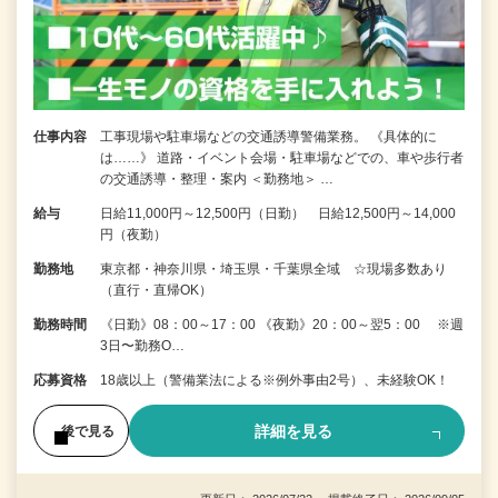
仕事内容
工事現場や駐車場などの交通誘導警備業務。 《具体的に
は……》 道路・イベント会場・駐車場などでの、車や歩行者
の交通誘導・整理・案内 ＜勤務地＞ …
給与
日給11,000円～12,500円（日勤） 日給12,500円～14,000
円（夜勤）
勤務地
東京都・神奈川県・埼玉県・千葉県全域 ☆現場多数あり
（直行・直帰OK）
勤務時間
《日勤》08：00～17：00 《夜勤》20：00～翌5：00 ※週
3日〜勤務O…
応募資格
18歳以上（警備業法による※例外事由2号）、未経験OK！
詳細を見る
後で見る