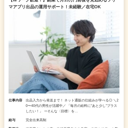
マアプリ出品の運用サポート！未経験／在宅OK
仕事内容
出品入力から発送まで！ ネット通販の仕組みが学べる◎ ＼2
0〜40代の男性が活躍中／ 「毎月の給料に“あと少し”プラス
したい！」 ⇒そんな〈目標〉を…
給与
完全出来高制