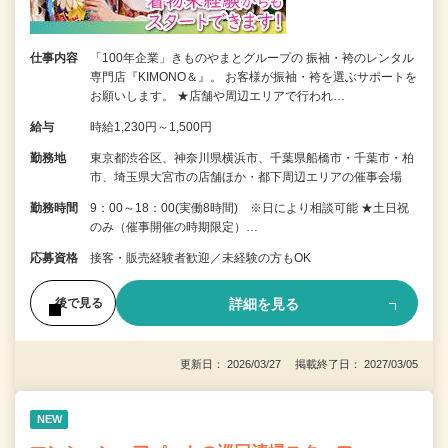
仕事内容
「100年企業」きものやまとグループの 振袖・袴のレンタル
専門店『KIMONO＆』。 お客様が振袖・袴を選ぶサポートを
お願いします。 ★店舗や周辺エリアで行われ…
給与
時給1,230円～1,500円
勤務地
東京都渋谷区、神奈川県横浜市、千葉県船橋市・千葉市・柏
市、埼玉県大宮市の店舗ほか・都下周辺エリアの催事会場
勤務時間
9：00～18：00(実働8時間) ※日により相談可能 ★土日祝
のみ（催事開催の時期限定）…
応募資格
接客・販売経験者歓迎／未経験の方もOK
詳細を見る
後で見る
更新日： 2026/03/27 掲載終了日： 2027/03/05
NEW