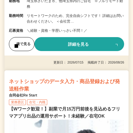
勤務地
埼玉県さいたま市、他埼玉県内のご自宅 ※フルリモート勤
務
勤務時間
リモートワークのため、完全自由シフトです！ 詳細はお問い
合わせください。 ＜会社営…
応募資格
＼経験・資格・学歴いっさい不問！／
詳細を見る
後で見る
更新日： 2026/07/15 掲載終了日： 2026/08/26
ネットショップのデータ入力・商品登録および発
送軽作業
合同会社Re Start
業務委託
在宅・内職
【Wワーク歓迎！】副業で月15万円前後を見込めるフリ
マアプリ出品の運用サポート！未経験／在宅OK