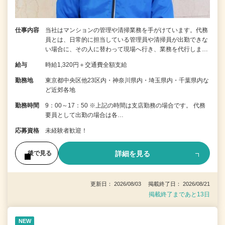
仕事内容
当社はマンションの管理や清掃業務を手がけています。代務
員とは、日常的に担当している管理員や清掃員が出勤できな
い場合に、その人に替わって現場へ行き、業務を代行しま…
給与
時給1,320円＋交通費全額支給
勤務地
東京都中央区他23区内・神奈川県内・埼玉県内・千葉県内な
ど近郊各地
勤務時間
9：00～17：50 ※上記の時間は支店勤務の場合です。 代務
要員として出勤の場合は各…
応募資格
未経験者歓迎！
詳細を見る
後で見る
更新日： 2026/08/03 掲載終了日： 2026/08/21
掲載終了まであと13日
NEW