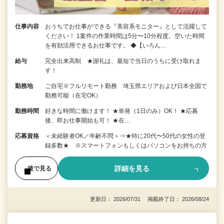
仕事内容
おうちでお仕事ができる『美容系モニター』として活躍して
ください！ 1案件の作業時間は5分〜10分程度。空いた時間
を有効活用できるお仕事です。 ◆【いろん…
給与
完全出来高制 ★謝礼は、最短で当日のうちに受け取れま
す！
勤務地
ご自宅※フルリモート勤務 埼玉県エリアおよび日本全国で
勤務可能（在宅OK）
勤務時間
好きな時間に働けます！ ★単発（1日のみ）OK！ ★応募
後、即お仕事開始も可！ ★在…
応募資格
＜未経験者OK／年齢不問＞⇒★特に20代〜50代の女性の登
録多数★ ※スマートフォンもしくはパソコンをお持ちの方
詳細を見る
後で見る
更新日： 2026/07/31 掲載終了日： 2026/08/24