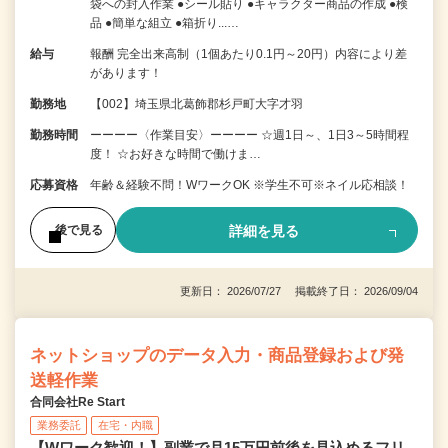
袋への封入作業 ●シール貼り ●キャラクター商品の作成 ●検
品 ●簡単な組立 ●箱折り...…
給与
報酬 完全出来高制（1個あたり0.1円～20円）内容により差
があります！
勤務地
【002】埼玉県北葛飾郡杉戸町大字才羽
勤務時間
ーーーー〈作業目安〉ーーーー ☆週1日～、1日3～5時間程
度！ ☆お好きな時間で働けま…
応募資格
年齢＆経験不問！WワークOK ※学生不可※ネイル応相談！
詳細を見る
後で見る
更新日： 2026/07/27 掲載終了日： 2026/09/04
ネットショップのデータ入力・商品登録および発
送軽作業
合同会社Re Start
業務委託
在宅・内職
【Wワーク歓迎！】副業で月15万円前後を見込めるフリ