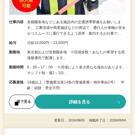
仕事内容
首都圏各地などにある施設内の交通誘導警備をお願いしま
す。 工事現場や商業施設などの周辺で、通行人や車輌が安全
かつスムーズに通行できるよう誘導・案内するお仕事で…
給与
日給10,000円～13,000円
勤務地
東京都および首都圏各地 ※現場多数！あなたの希望する現
場最優先で配属します。
勤務時間
8：00～17：00 ※現場により多少異なる場合があります。
※シフト制・週2～3日…
応募資格
18歳以上（警備業法第14条の警備業務／例外事由2号） 年
齢・経験・男女不問
詳細を見る
後で見る
更新日： 2026/08/03 掲載終了日： 2026/09/04