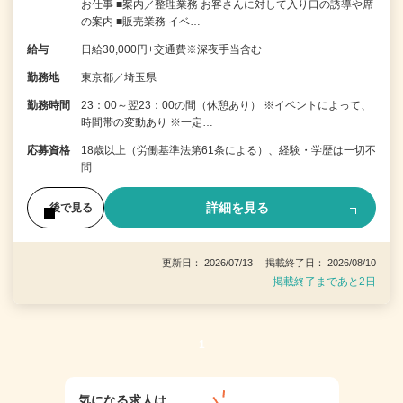
お仕事 ■案内／整理業務 お客さんに対して入り口の誘導や席
の案内 ■販売業務 イベ…
給与
日給30,000円+交通費※深夜手当含む
勤務地
東京都／埼玉県
勤務時間
23：00～翌23：00の間（休憩あり） ※イベントによって、
時間帯の変動あり ※一定…
応募資格
18歳以上（労働基準法第61条による）、経験・学歴は一切不
問
詳細を見る
後で見る
更新日： 2026/07/13 掲載終了日： 2026/08/10
掲載終了まであと2日
1
気になる求人は