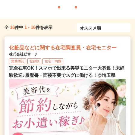
16
1
-
16
全
件中
件を表示
化粧品などに関する在宅調査員・在宅モニター
株式会社ビサーチ
業務委託
登録制
在宅・内職
完全在宅OK！スマホで出来る美容モニター大募集！未経
験歓迎♪履歴書・面接不要でスグに働ける！@埼玉県