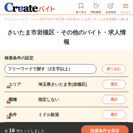
後で見る
閲覧履歴
会員登録
メニュー
クリエイトバイト・パート求人TOP
＞
埼玉県
＞
埼玉県さいたま市
＞
さいたま市岩槻区
＞
さいたま
さいたま市岩槻区・その他のバイト・求人情
報
検索条件の設定
絞り込む
エリア
埼玉県さいたま市(岩槻区)
選択
職種
指定しない
選択
条件
ミドル歓迎
選択
16
検索条件を保存
全
件ヒットしました