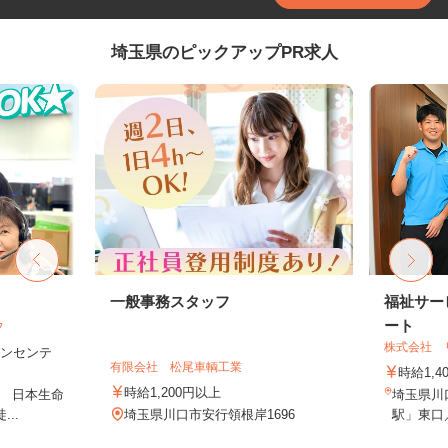
埼玉県のピックアップPR求人
フ
一般事務スタッフ
福祉サー
ート
フ
株式会社 
＋インセンテ
有限会社 松尾車輌工業
時給1,4
時給1,200円以上
1 日本生命
埼玉県川口
..
埼玉県川口市安行領根岸1696
駅」東口／