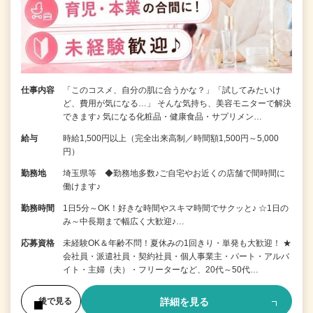
仕事内容
「このコスメ、自分の肌に合うかな？」「試してみたいけ
ど、費用が気になる…」 そんな気持ち、美容モニターで解決
できます♪ 気になる化粧品・健康食品・サプリメン…
給与
時給1,500円以上（完全出来高制／時間額1,500円～5,000
円）
勤務地
埼玉県等 ◆勤務地多数♪ご自宅やお近くの店舗で間時間に
働けます♪
勤務時間
1日5分～OK！好きな時間やスキマ時間でサクッと♪ ☆1日の
み～中長期まで幅広く大歓迎♪…
応募資格
未経験OK＆年齢不問！夏休みの1回きり・単発も大歓迎！ ★
会社員・派遣社員・契約社員・個人事業主・パート・アルバ
イト・主婦（夫）・フリーターなど、20代～50代…
詳細を見る
後で見る