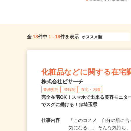
（「大宮駅」東口より徒歩3...
埼玉県さいたま市桜区
全
18
件中
1
-
18
件を表示
化粧品などに関する在宅
株式会社ビサーチ
業務委託
登録制
在宅・内職
完全在宅OK！スマホで出来る美容モニタ
でスグに働ける！@埼玉県
仕事内容
「このコスメ、自分の肌に