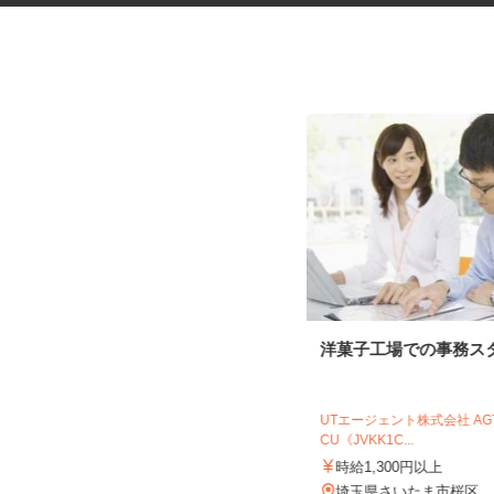
ネットカフェの店内接客スタッ
洋菓子工場での事務ス
フ
カスタマカフェ 大宮店
UTエージェント株式会社 A
CU《JVKK1C...
時給1,200円以上
時給1,300円以上
埼玉県さいたま市大宮区宮町1-75-1