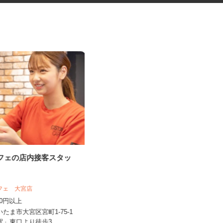
カフェの店内接客スタッ
洋菓子工場での事務スタッフ
カフェ 大宮店
UTエージェント株式会社 AGT南関東第一
CU《JVKK1C...
,200円以上
時給1,300円以上
いたま市大宮区宮町1-75-1