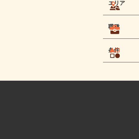
エリア
職種
条件