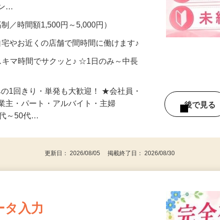
、美容モニターで解決できます♪ 気になる
メン…
制／時間額1,500円～5,000円）
自宅やお近くの店舗で間時間に働けます♪
スキマ時間でサクッと♪ ☆1日のみ～中長
みの1回きり・単発も大歓迎！ ★会社員・
事業主・パート・アルバイト・主婦
後で見
代～50代…
更新日： 2026/08/05 掲載終了日： 2026/08/30