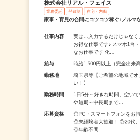
化粧品・サプリの在宅デ
株式会社リアル・フェイス
業務委託
登録制
在宅・内職
家事・育児の合間にコツコツ稼ぐ♪ノルマ
仕事内容
実は…入力するだけじゃなく
お得な仕事です♪ スマホ1台
なお仕事です 化…
給与
時給1,500円以上（完全出来高
勤務地
埼玉県等【ご希望の地域でオ
い！】
勤務時間
1日5分～好きな時間、空い
や短期～中長期まで…
応募資格
◎PC・スマートフォンをお
◎未経験者大歓迎！ ◎20代