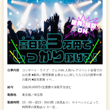
仕事内容
コンサート・ライブ・フェスetc 人気×レアイベント会場での
お仕事 ■案内／整理業務 お客さんに対して入り口の誘導や席
の案内 ■販売業務 イベ…
給与
日給30,000円+交通費※深夜手当含む
勤務地
東京都／埼玉県
勤務時間
23：00～翌23：00の間（休憩あり） ※イベントによって、
時間帯の変動あり ※一定…