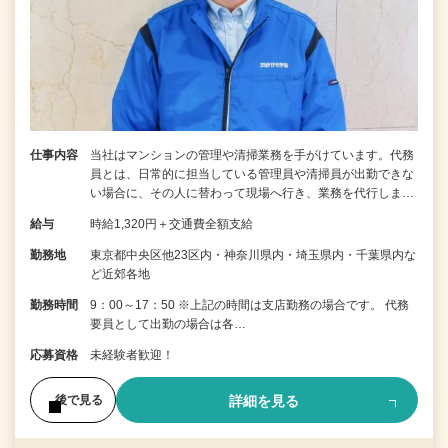
仕事内容
当社はマンションの管理や清掃業務を手がけています。代務
員とは、日常的に担当している管理員や清掃員が出勤できな
い場合に、その人に替わって現場へ行き、業務を代行しま…
給与
時給1,320円＋交通費全額支給
勤務地
東京都中央区他23区内・神奈川県内・埼玉県内・千葉県内な
ど近郊各地
勤務時間
9：00～17：50 ※上記の時間は支店勤務の場合です。 代務
要員として出勤の場合は各…
応募資格
未経験者歓迎！
詳細を見る
後で見る