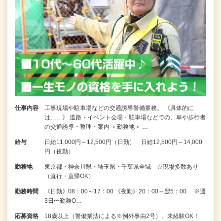
仕事内容
工事現場や駐車場などの交通誘導警備業務。 《具体的に
は……》 道路・イベント会場・駐車場などでの、車や歩行者
の交通誘導・整理・案内 ＜勤務地＞ …
給与
日給11,000円～12,500円（日勤） 日給12,500円～14,000
円（夜勤）
勤務地
東京都・神奈川県・埼玉県・千葉県全域 ☆現場多数あり
（直行・直帰OK）
勤務時間
《日勤》08：00～17：00 《夜勤》20：00～翌5：00 ※週
3日〜勤務O…
応募資格
18歳以上（警備業法による※例外事由2号）、未経験OK！