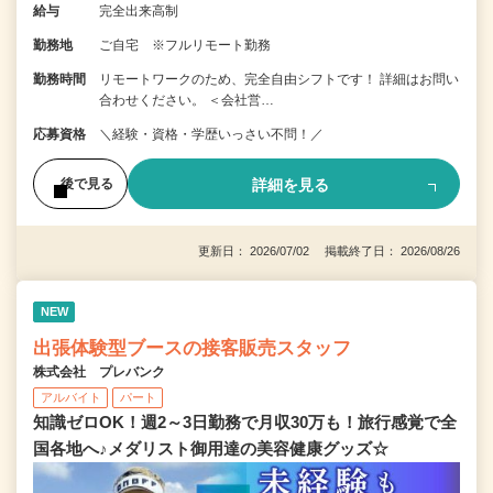
給与
完全出来高制
勤務地
ご自宅 ※フルリモート勤務
勤務時間
リモートワークのため、完全自由シフトです！ 詳細はお問い
合わせください。 ＜会社営…
応募資格
＼経験・資格・学歴いっさい不問！／
詳細を見る
後で見る
更新日： 2026/07/02 掲載終了日： 2026/08/26
NEW
出張体験型ブースの接客販売スタッフ
株式会社 プレバンク
アルバイト
パート
知識ゼロOK！週2～3日勤務で月収30万も！旅行感覚で全
国各地へ♪メダリスト御用達の美容健康グッズ☆