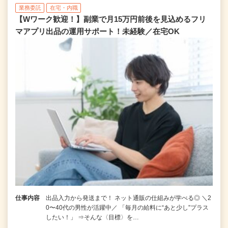
業務委託
在宅・内職
【Wワーク歓迎！】副業で月15万円前後を見込めるフリ
マアプリ出品の運用サポート！未経験／在宅OK
仕事内容
出品入力から発送まで！ ネット通販の仕組みが学べる◎ ＼2
0〜40代の男性が活躍中／ 「毎月の給料に“あと少し”プラス
したい！」 ⇒そんな〈目標〉を…