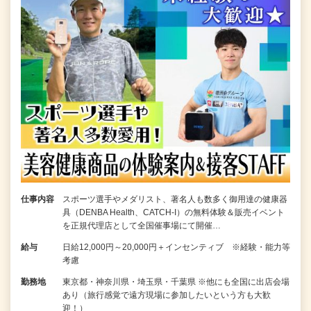
仕事内容
スポーツ選手やメダリスト、著名人も数多く御用達の健康器
具（DENBA Health、CATCH-I）の無料体験＆販売イベント
を正規代理店として全国催事場にて開催…
給与
日給12,000円～20,000円＋インセンティブ ※経験・能力等
考慮
勤務地
東京都・神奈川県・埼玉県・千葉県 ※他にも全国に出店会場
あり（旅行感覚で遠方現場に参加したいという方も大歓
迎！）