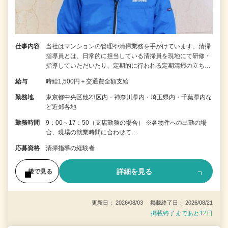
仕事内容
当社はマンションの管理や清掃業務を手がけています。清掃
指導員とは、日常的に担当している清掃員を現地にて研修・
指導していただいたり、定期的に行われる定期清掃の立ち…
給与
時給1,500円＋交通費全額支給
勤務地
東京都中央区他23区内・神奈川県内・埼玉県内・千葉県内な
ど近郊各地
勤務時間
9：00～17：50（支店勤務の場合） ※各物件への出勤の場
合、現場の就業時間に合わせて…
応募資格
清掃指導の経験者
詳細を見る
後で見る
更新日： 2026/08/03 掲載終了日： 2026/08/21
掲載終了まであと12日