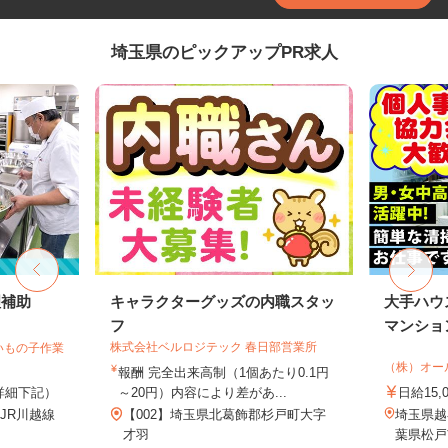
埼玉県のピックアップPR求人
理補助
キャラクターグッズの内職スタッ
大手ハウ
フ
マンション
株式会社ベルロジテック 春日部営業所
いもの子作業
（株）オー
報酬 完全出来高制（1個あたり0.1円
（詳細下記）
～20円）内容により差があ...
日給15,
（JR川越線
【002】埼玉県北葛飾郡杉戸町大字
埼玉県越
.
才羽
葉県松戸