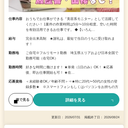
仕事内容
おうちでお仕事ができる『美容系モニター』として活躍して
ください！ 1案件の作業時間は5分〜10分程度。空いた時間
を有効活用できるお仕事です。 ◆【いろん…
給与
完全出来高制 ★謝礼は、最短で当日のうちに受け取れま
す！
勤務地
ご自宅※フルリモート勤務 埼玉県エリアおよび日本全国で
勤務可能（在宅OK）
勤務時間
好きな時間に働けます！ ★単発（1日のみ）OK！ ★応募
後、即お仕事開始も可！ ★在…
応募資格
＜未経験者OK／年齢不問＞⇒★特に20代〜50代の女性の登
録多数★ ※スマートフォンもしくはパソコンをお持ちの方
詳細を見る
後で見る
更新日： 2026/07/31 掲載終了日： 2026/08/24