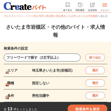
後で見る
閲覧履歴
会員登録
メニュー
クリエイトバイト・パート求人TOP
＞
埼玉県
＞
埼玉県さいたま市
＞
さいたま市岩槻区
＞
さいたま
さいたま市岩槻区・その他のバイト・求人情
報
検索条件の設定
絞り込む
エリア
埼玉県さいたま市(岩槻区)
選択
職種
指定しない
選択
条件
男性活躍中
選択
13
検索条件を保存
全
件ヒットしました