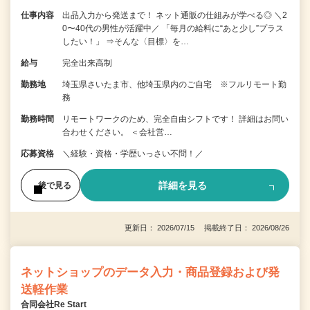
仕事内容
出品入力から発送まで！ ネット通販の仕組みが学べる◎ ＼2
0〜40代の男性が活躍中／ 「毎月の給料に“あと少し”プラス
したい！」 ⇒そんな〈目標〉を…
給与
完全出来高制
勤務地
埼玉県さいたま市、他埼玉県内のご自宅 ※フルリモート勤
務
勤務時間
リモートワークのため、完全自由シフトです！ 詳細はお問い
合わせください。 ＜会社営…
応募資格
＼経験・資格・学歴いっさい不問！／
詳細を見る
後で見る
更新日： 2026/07/15 掲載終了日： 2026/08/26
ネットショップのデータ入力・商品登録および発
送軽作業
合同会社Re Start