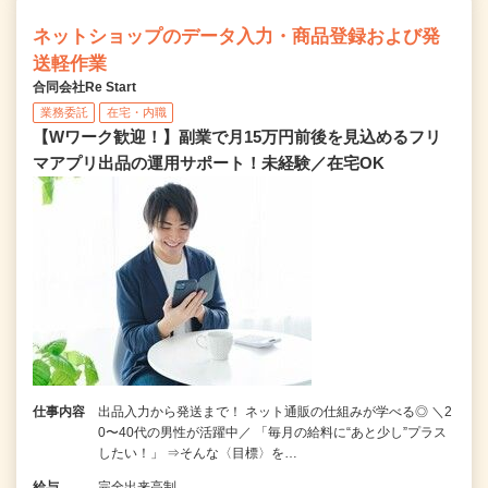
ネットショップのデータ入力・商品登録および発
送軽作業
合同会社Re Start
業務委託
在宅・内職
【Wワーク歓迎！】副業で月15万円前後を見込めるフリ
マアプリ出品の運用サポート！未経験／在宅OK
仕事内容
出品入力から発送まで！ ネット通販の仕組みが学べる◎ ＼2
0〜40代の男性が活躍中／ 「毎月の給料に“あと少し”プラス
したい！」 ⇒そんな〈目標〉を…
給与
完全出来高制