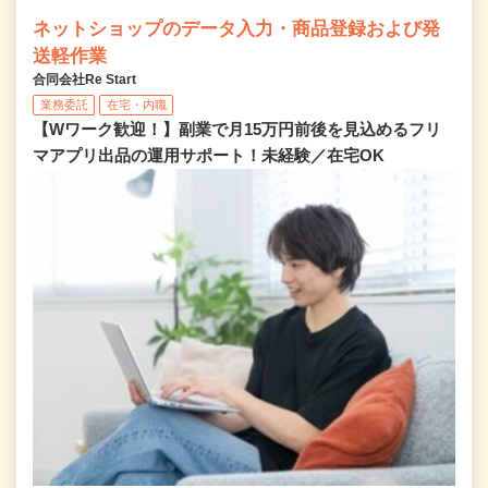
ネットショップのデータ入力・商品登録および発
送軽作業
合同会社Re Start
業務委託
在宅・内職
【Wワーク歓迎！】副業で月15万円前後を見込めるフリ
マアプリ出品の運用サポート！未経験／在宅OK