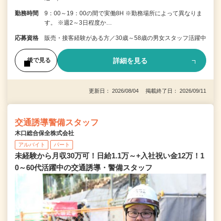
勤務時間
9：00～19：00の間で実働8H ※勤務場所によって異なりま
す。 ※週2～3日程度か…
応募資格
販売・接客経験がある方／30歳～58歳の男女スタッフ活躍中
詳細を見る
後で見る
更新日： 2026/08/04 掲載終了日： 2026/09/11
交通誘導警備スタッフ
木口総合保全株式会社
アルバイト
パート
未経験から月収30万可！日給1.1万～+入社祝い金12万！1
0～60代活躍中の交通誘導・警備スタッフ