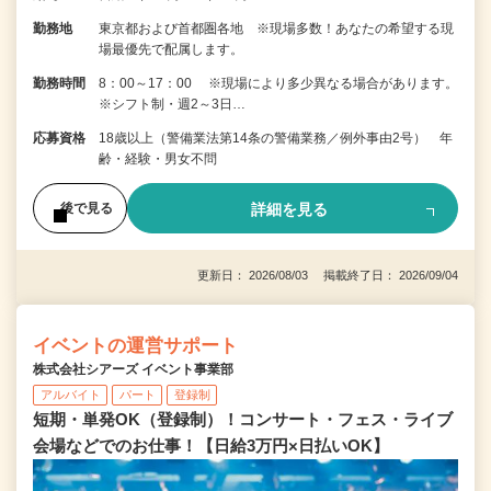
勤務地
東京都および首都圏各地 ※現場多数！あなたの希望する現
場最優先で配属します。
勤務時間
8：00～17：00 ※現場により多少異なる場合があります。
※シフト制・週2～3日…
応募資格
18歳以上（警備業法第14条の警備業務／例外事由2号） 年
齢・経験・男女不問
詳細を見る
後で見る
更新日： 2026/08/03 掲載終了日： 2026/09/04
イベントの運営サポート
株式会社シアーズ イベント事業部
アルバイト
パート
登録制
短期・単発OK（登録制）！コンサート・フェス・ライブ
会場などでのお仕事！【日給3万円×日払いOK】