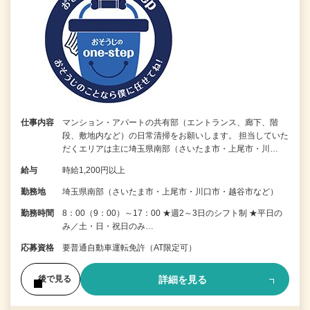
仕事内容
マンション・アパートの共有部（エントランス、廊下、階
段、敷地内など）の日常清掃をお願いします。 担当していた
だくエリアは主に埼玉県南部（さいたま市・上尾市・川…
給与
時給1,200円以上
勤務地
埼玉県南部（さいたま市・上尾市・川口市・越谷市など）
勤務時間
8：00（9：00）～17：00 ★週2～3日のシフト制 ★平日の
み／土・日・祝日のみ…
応募資格
要普通自動車運転免許（AT限定可）
詳細を見る
後で見る