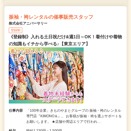
振袖・袴レンタルの催事販売スタッフ
株式会社アニバーサリー
登録制
《登録制》入れる土日祝だけ&週1日～OK！着付けや着物
の知識もイチから学べる♪【東京エリア】
仕事内容
「100年企業」きものやまとグループの 振袖・袴のレンタル
専門店『KIMONO＆』。 お客様が振袖・袴を選ぶサポートを
お願いします。 ★店舗や周辺エリアで行われ…
給与
時給1,230円～1,500円