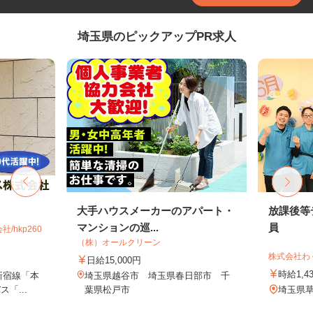
埼玉県のピックアップPR求人
大手ハウスメーカーのアパート・
放課後等
マンションの巡...
員
hkp260
（株）オールクリーン
株式会社わ
日給15,000円
時給1,4
新宿線「本
埼玉県越谷市 埼玉県春日部市 千
「...
葉県松戸市
埼玉県草加