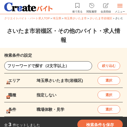
後で見る
閲覧履歴
会員登録
メニュー
クリエイトバイト・パート求人TOP
＞
埼玉県
＞
埼玉県さいたま市
＞
さいたま市岩槻区
＞
さいたま
さいたま市岩槻区・その他のバイト・求人情
報
検索条件の設定
絞り込む
エリア
埼玉県さいたま市(岩槻区)
選択
職種
指定しない
選択
条件
職場体験・見学
選択
3
検索条件を保存
全
件ヒットしました