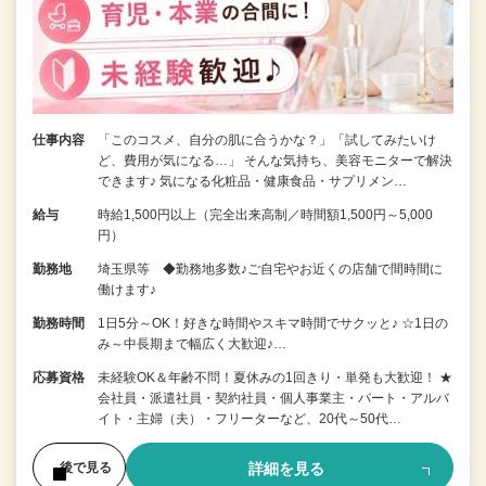
仕事内容
「このコスメ、自分の肌に合うかな？」「試してみたいけ
ど、費用が気になる…」 そんな気持ち、美容モニターで解決
できます♪ 気になる化粧品・健康食品・サプリメン…
給与
時給1,500円以上（完全出来高制／時間額1,500円～5,000
円）
勤務地
埼玉県等 ◆勤務地多数♪ご自宅やお近くの店舗で間時間に
働けます♪
勤務時間
1日5分～OK！好きな時間やスキマ時間でサクッと♪ ☆1日の
み～中長期まで幅広く大歓迎♪…
応募資格
未経験OK＆年齢不問！夏休みの1回きり・単発も大歓迎！ ★
会社員・派遣社員・契約社員・個人事業主・パート・アルバ
イト・主婦（夫）・フリーターなど、20代～50代…
詳細を見る
後で見る