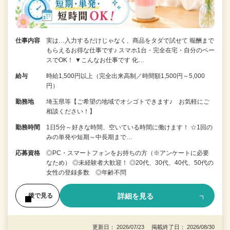
仕事内容
実は…入力するだけじゃなく、商品をタダで試せて 報酬まで
もらえるお得な仕事です♪ スマホ1台・完全在宅・自分のペー
スでOK！ ▼こんなお仕事です 化…
給与
時給1,500円以上（完全出来高制／時間額1,500円～5,000
円）
勤務地
埼玉県等【ご希望の地域でオシゴトできます♪ お気軽にご
相談ください！】
勤務時間
1日5分～好きな時間、空いている時間に働けます！ ☆1回の
みの単発や短期～中長期まで…
応募資格
◎PC・スマートフォンをお持ちの方（※アンケートに必要
なため） ◎未経験者大歓迎！ ◎20代、30代、40代、50代の
女性の登録多数 ◎年齢不問
詳細を見る
後で見る
更新日： 2026/07/23 掲載終了日： 2026/08/30