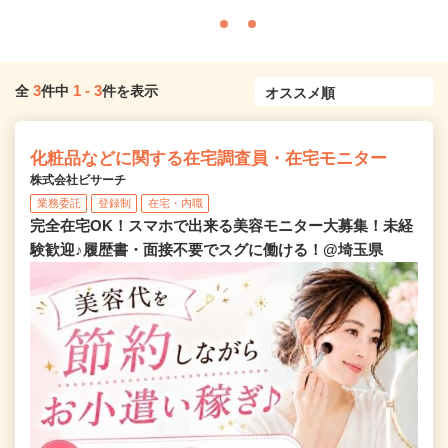
3
1
-
3
全
件中
件を表示
化粧品などに関する在宅調査員・在宅モニター
株式会社ビサーチ
業務委託
登録制
在宅・内職
完全在宅OK！スマホで出来る美容モニター大募集！未経
験歓迎♪履歴書・面接不要でスグに働ける！@埼玉県