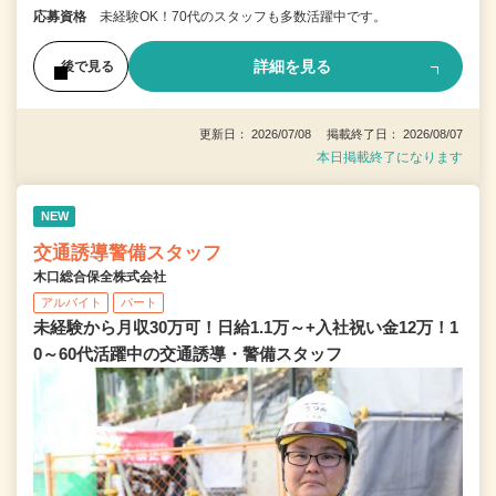
応募資格
未経験OK！70代のスタッフも多数活躍中です。
詳細を見る
後で見る
更新日： 2026/07/08 掲載終了日： 2026/08/07
本日掲載終了になります
NEW
交通誘導警備スタッフ
木口総合保全株式会社
アルバイト
パート
未経験から月収30万可！日給1.1万～+入社祝い金12万！1
0～60代活躍中の交通誘導・警備スタッフ