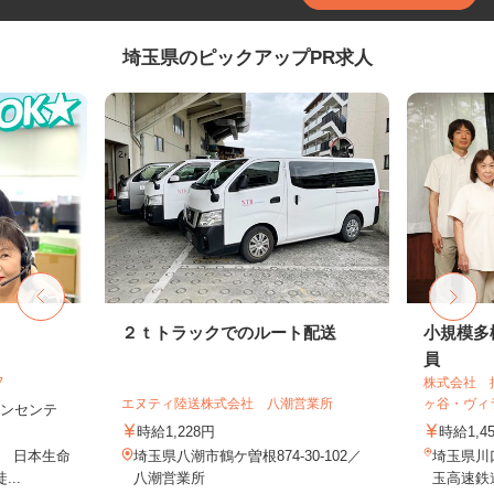
埼玉県のピックアップPR求人
フ
２ｔトラックでのルート配送
小規模多
員
フ
株式会社 
エヌティ陸送株式会社 八潮営業所
ヶ谷・ヴィ
＋インセンテ
時給1,228円
時給1,
1 日本生命
埼玉県八潮市鶴ケ曽根874-30-102／
埼玉県川口
..
八潮営業所
玉高速鉄道