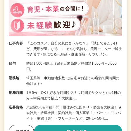
仕事内容
「このコスメ、自分の肌に合うかな？」「試してみたいけ
ど、費用が気になる…」 そんな気持ち、美容モニターで解決
できます♪ 気になる化粧品・健康食品・サプリメン…
給与
時給1,500円以上（完全出来高制／時間額1,500円～5,000
円）
勤務地
埼玉県等 ◆勤務地多数♪ご自宅やお近くの店舗で間時間に
働けます♪
勤務時間
1日5分～OK！好きな時間やスキマ時間でサクッと♪ ☆1日の
み～中長期まで幅広く大歓迎♪…
応募資格
未経験OK＆年齢不問！夏休みの1回きり・単発も大歓迎！ ★
会社員・派遣社員・契約社員・個人事業主・パート・アルバ
イト・主婦（夫）・フリーターなど、20代～50代…