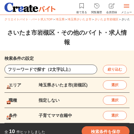
後で見る
閲覧履歴
会員登録
メニュー
クリエイトバイト・パート求人TOP
＞
埼玉県
＞
埼玉県さいたま市
＞
さいたま市岩槻区
＞
さいたま
さいたま市岩槻区・その他のバイト・求人情
報
検索条件の設定
絞り込む
エリア
埼玉県さいたま市(岩槻区)
選択
職種
指定しない
選択
条件
子育てママ在籍中
選択
10
検索条件を保存
全
件ヒットしました