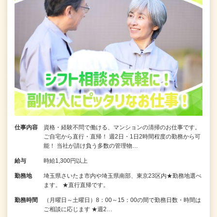
仕事内容
資格・経験不問で働ける、マンションの清掃のお仕事です。
ご自宅から直行・直帰！ 週2日・1日2時間程度の勤務から可
能！ 当社が請け負う多数の管理物…
給与
時給1,300円以上
勤務地
埼玉県さいたま市内や埼玉県南部、東京23区内★勤務地選べ
ます。 ★直行直帰です。
勤務時間
（月曜日～土曜日）8：00～15：00の間で勤務日数・時間は
ご相談に応じます ★週2…