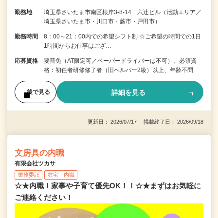
勤務地
埼玉県さいたま市南区根岸3-8-14 六辻ビル（活動エリア／
埼玉県さいたま市・川口市・蕨市・戸田市）
勤務時間
8：00～21：00内での希望シフト制 ☆ご希望の時間での1日
1時間からお仕事はござ…
応募資格
要普免（AT限定可／ペーパードライバーは不可）、必須資
格：初任者研修修了者（旧ヘルパー2級）以上、年齢不問
詳細を見る
後で見る
更新日： 2026/07/17 掲載終了日： 2026/09/18
文房具の内職
有限会社ツカサ
業務委託
在宅・内職
☆★内職！家事や子育て優先OK！！☆★まずはお気軽に
ご連絡ください！