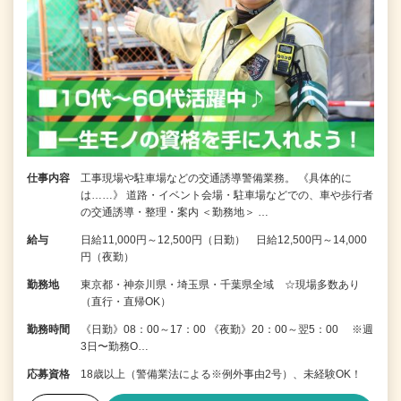
仕事内容
工事現場や駐車場などの交通誘導警備業務。 《具体的に
は……》 道路・イベント会場・駐車場などでの、車や歩行者
の交通誘導・整理・案内 ＜勤務地＞ …
給与
日給11,000円～12,500円（日勤） 日給12,500円～14,000
円（夜勤）
勤務地
東京都・神奈川県・埼玉県・千葉県全域 ☆現場多数あり
（直行・直帰OK）
勤務時間
《日勤》08：00～17：00 《夜勤》20：00～翌5：00 ※週
3日〜勤務O…
応募資格
18歳以上（警備業法による※例外事由2号）、未経験OK！