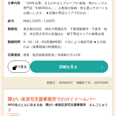
仕事内容
「100年企業」きものやまとグループの 振袖・袴のレンタル
専門店『KIMONO＆』。 お客様が振袖・袴を選ぶサポートを
お願いします。 ★店舗や周辺エリアで行われ…
給与
時給1,230円～1,500円
勤務地
東京都渋谷区、神奈川県横浜市、千葉県船橋市・千葉市・柏
市、埼玉県大宮市の店舗ほか・都下周辺エリアの催事会場
勤務時間
9：00～18：00(実働8時間) ※日により相談可能 ★土日祝
のみ（催事開催の時期限定）…
応募資格
接客・販売経験者歓迎／未経験の方もOK
詳細を見る
後で見る
更新日： 2026/03/27 掲載終了日： 2027/03/05
障がい者居宅支援事業所でのガイドヘルパー
NPO法人ともに生きる会 障がい者指定居宅支援事業所 さんごじゅう
ご
登録制