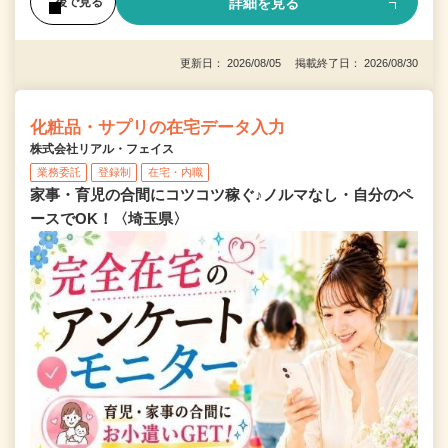
詳細を見る
後で見る
更新日： 2026/08/05 掲載終了日： 2026/08/30
化粧品・サプリの在宅データ入力
株式会社リアル・フェイス
業務委託
登録制
在宅・内職
家事・育児の合間にコツコツ稼ぐ♪ノルマなし・自分のペ
ースでOK！〈埼玉県〉