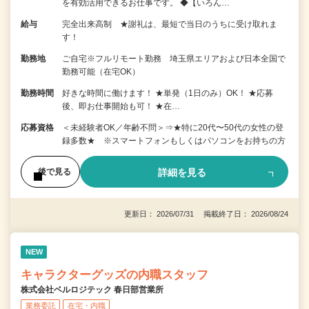
を有効活用できるお仕事です。 ◆【いろん…
給与
完全出来高制 ★謝礼は、最短で当日のうちに受け取れま
す！
勤務地
ご自宅※フルリモート勤務 埼玉県エリアおよび日本全国で
勤務可能（在宅OK）
勤務時間
好きな時間に働けます！ ★単発（1日のみ）OK！ ★応募
後、即お仕事開始も可！ ★在…
応募資格
＜未経験者OK／年齢不問＞⇒★特に20代〜50代の女性の登
録多数★ ※スマートフォンもしくはパソコンをお持ちの方
詳細を見る
後で見る
更新日： 2026/07/31 掲載終了日： 2026/08/24
NEW
キャラクターグッズの内職スタッフ
株式会社ベルロジテック 春日部営業所
業務委託
在宅・内職