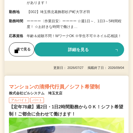
があります！
勤務地
【002】埼玉県北葛飾郡杉戸町大字才羽
勤務時間
ーーーー〈作業目安〉ーーーー ☆週1日～、1日3～5時間程
度！ ☆お好きな時間で働けま…
応募資格
年齢＆経験不問！WワークOK ※学生不可※ネイル応相談！
詳細を見る
後で見る
更新日： 2026/07/27 掲載終了日： 2026/09/04
マンションの清掃代行員／シフト希望制
株式会社ビルシステム 埼玉支店
アルバイト
パート
【定年78歳】週2日・1日2時間勤務からＯＫ！シフト希望
制！ご都合に合わせて働けます！