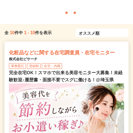
10
1
-
10
全
件中
件を表示
化粧品などに関する在宅調査員・在宅モニター
株式会社ビサーチ
業務委託
登録制
在宅・内職
完全在宅OK！スマホで出来る美容モニター大募集！未経
験歓迎♪履歴書・面接不要でスグに働ける！@埼玉県