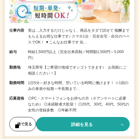
仕事内容
実は…入力するだけじゃなく、商品をタダで試せて 報酬まで
もらえるお得な仕事です♪ スマホ1台・完全在宅・自分のペー
スでOK！ ▼こんなお仕事です 化…
給与
時給1,500円以上（完全出来高制／時間額1,500円～5,000
円）
勤務地
埼玉県等【ご希望の地域でオシゴトできます♪ お気軽にご
相談ください！】
勤務時間
1日5分～好きな時間、空いている時間に働けます！ ☆1回の
みの単発や短期～中長期まで…
応募資格
◎PC・スマートフォンをお持ちの方（※アンケートに必要
なため） ◎未経験者大歓迎！ ◎20代、30代、40代、50代の
女性の登録多数 ◎年齢不問
詳細を見る
後で見る