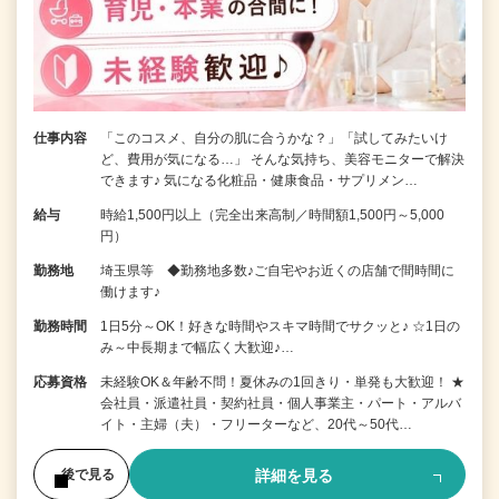
仕事内容
「このコスメ、自分の肌に合うかな？」「試してみたいけ
ど、費用が気になる…」 そんな気持ち、美容モニターで解決
できます♪ 気になる化粧品・健康食品・サプリメン…
給与
時給1,500円以上（完全出来高制／時間額1,500円～5,000
円）
勤務地
埼玉県等 ◆勤務地多数♪ご自宅やお近くの店舗で間時間に
働けます♪
勤務時間
1日5分～OK！好きな時間やスキマ時間でサクッと♪ ☆1日の
み～中長期まで幅広く大歓迎♪…
応募資格
未経験OK＆年齢不問！夏休みの1回きり・単発も大歓迎！ ★
会社員・派遣社員・契約社員・個人事業主・パート・アルバ
イト・主婦（夫）・フリーターなど、20代～50代…
詳細を見る
後で見る