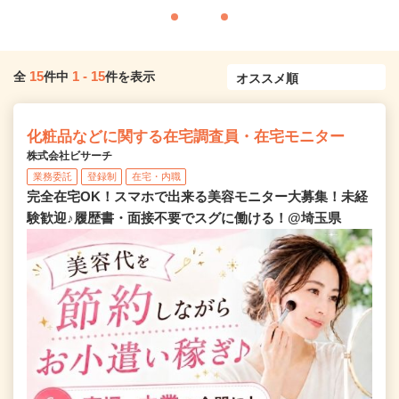
15
1
-
15
全
件中
件を表示
化粧品などに関する在宅調査員・在宅モニター
株式会社ビサーチ
業務委託
登録制
在宅・内職
完全在宅OK！スマホで出来る美容モニター大募集！未経
験歓迎♪履歴書・面接不要でスグに働ける！@埼玉県