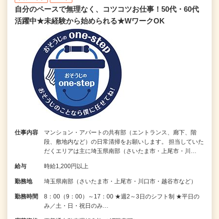
自分のペースで無理なく、コツコツお仕事！50代・60代
活躍中★未経験から始められる★WワークOK
仕事内容
マンション・アパートの共有部（エントランス、廊下、階
段、敷地内など）の日常清掃をお願いします。 担当していた
だくエリアは主に埼玉県南部（さいたま市・上尾市・川…
給与
時給1,200円以上
勤務地
埼玉県南部（さいたま市・上尾市・川口市・越谷市など）
勤務時間
8：00（9：00）～17：00 ★週2～3日のシフト制 ★平日の
み／土・日・祝日のみ…