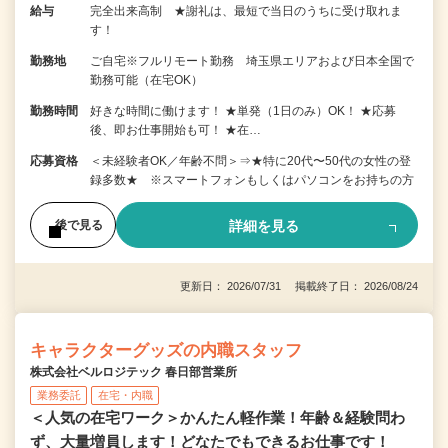
給与
完全出来高制 ★謝礼は、最短で当日のうちに受け取れま
す！
勤務地
ご自宅※フルリモート勤務 埼玉県エリアおよび日本全国で
勤務可能（在宅OK）
勤務時間
好きな時間に働けます！ ★単発（1日のみ）OK！ ★応募
後、即お仕事開始も可！ ★在…
応募資格
＜未経験者OK／年齢不問＞⇒★特に20代〜50代の女性の登
録多数★ ※スマートフォンもしくはパソコンをお持ちの方
詳細を見る
後で見る
更新日： 2026/07/31 掲載終了日： 2026/08/24
キャラクターグッズの内職スタッフ
株式会社ベルロジテック 春日部営業所
業務委託
在宅・内職
＜人気の在宅ワーク＞かんたん軽作業！年齢＆経験問わ
ず、大量増員します！どなたでもできるお仕事です！