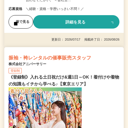
合わせください。 ＜会社営…
応募資格
＼経験・資格・学歴いっさい不問！／
詳細を見る
後で見る
更新日： 2026/07/17 掲載終了日： 2026/08/26
振袖・袴レンタルの催事販売スタッフ
株式会社アニバーサリー
登録制
《登録制》入れる土日祝だけ&週1日～OK！着付けや着物
の知識もイチから学べる♪【東京エリア】