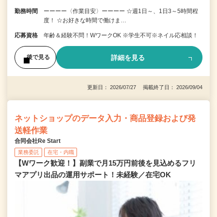
勤務時間
ーーーー〈作業目安〉ーーーー ☆週1日～、1日3～5時間程
度！ ☆お好きな時間で働けま…
応募資格
年齢＆経験不問！WワークOK ※学生不可※ネイル応相談！
詳細を見る
後で見る
更新日： 2026/07/27 掲載終了日： 2026/09/04
ネットショップのデータ入力・商品登録および発
送軽作業
合同会社Re Start
業務委託
在宅・内職
【Wワーク歓迎！】副業で月15万円前後を見込めるフリ
マアプリ出品の運用サポート！未経験／在宅OK