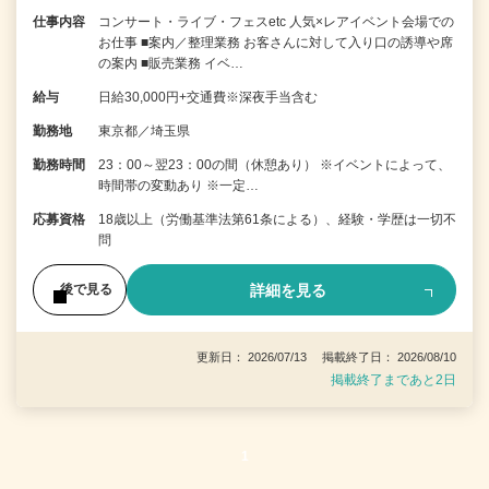
仕事内容
コンサート・ライブ・フェスetc 人気×レアイベント会場での
お仕事 ■案内／整理業務 お客さんに対して入り口の誘導や席
の案内 ■販売業務 イベ…
給与
日給30,000円+交通費※深夜手当含む
勤務地
東京都／埼玉県
勤務時間
23：00～翌23：00の間（休憩あり） ※イベントによって、
時間帯の変動あり ※一定…
応募資格
18歳以上（労働基準法第61条による）、経験・学歴は一切不
問
詳細を見る
後で見る
更新日： 2026/07/13 掲載終了日： 2026/08/10
掲載終了まであと2日
1