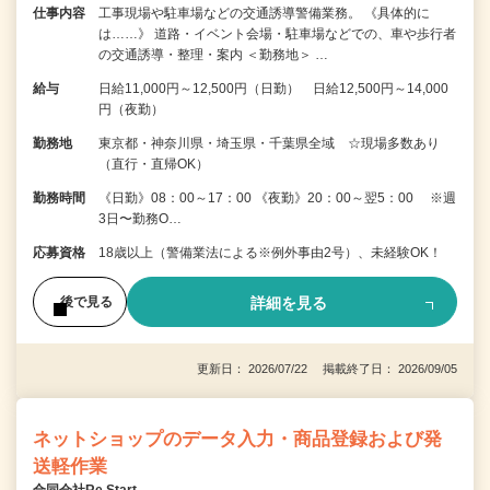
仕事内容
工事現場や駐車場などの交通誘導警備業務。 《具体的に
は……》 道路・イベント会場・駐車場などでの、車や歩行者
の交通誘導・整理・案内 ＜勤務地＞ …
給与
日給11,000円～12,500円（日勤） 日給12,500円～14,000
円（夜勤）
勤務地
東京都・神奈川県・埼玉県・千葉県全域 ☆現場多数あり
（直行・直帰OK）
勤務時間
《日勤》08：00～17：00 《夜勤》20：00～翌5：00 ※週
3日〜勤務O…
応募資格
18歳以上（警備業法による※例外事由2号）、未経験OK！
詳細を見る
後で見る
更新日： 2026/07/22 掲載終了日： 2026/09/05
ネットショップのデータ入力・商品登録および発
送軽作業