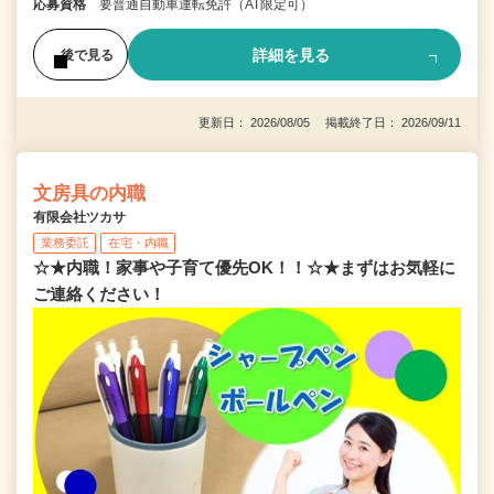
応募資格
要普通自動車運転免許（AT限定可）
詳細を見る
後で見る
更新日： 2026/08/05 掲載終了日： 2026/09/11
文房具の内職
有限会社ツカサ
業務委託
在宅・内職
☆★内職！家事や子育て優先OK！！☆★まずはお気軽に
ご連絡ください！