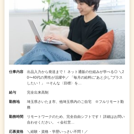
仕事内容
出品入力から発送まで！ ネット通販の仕組みが学べる◎ ＼2
0〜40代の男性が活躍中／ 「毎月の給料に“あと少し”プラス
したい！」 ⇒そんな〈目標〉を…
給与
完全出来高制
勤務地
埼玉県さいたま市、他埼玉県内のご自宅 ※フルリモート勤
務
勤務時間
リモートワークのため、完全自由シフトです！ 詳細はお問い
合わせください。 ＜会社営…
応募資格
＼経験・資格・学歴いっさい不問！／