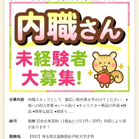
仕事内容
内職スタッフとして、幅広い軽作業を手がけてください。 ●
袋への封入作業 ●シール貼り ●キャラクター商品の作成 ●検
品 ●簡単な組立 ●箱折り...…
給与
報酬 完全出来高制（1個あたり0.1円～20円）内容により差
があります！
勤務地
【002】埼玉県北葛飾郡杉戸町大字才羽