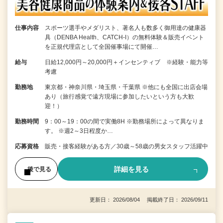
仕事内容
スポーツ選手やメダリスト、著名人も数多く御用達の健康器
具（DENBA Health、CATCH-I）の無料体験＆販売イベント
を正規代理店として全国催事場にて開催…
給与
日給12,000円～20,000円＋インセンティブ ※経験・能力等
考慮
勤務地
東京都・神奈川県・埼玉県・千葉県 ※他にも全国に出店会場
あり（旅行感覚で遠方現場に参加したいという方も大歓
迎！）
勤務時間
9：00～19：00の間で実働8H ※勤務場所によって異なりま
す。 ※週2～3日程度か…
応募資格
販売・接客経験がある方／30歳～58歳の男女スタッフ活躍中
詳細を見る
後で見る
更新日： 2026/08/04 掲載終了日： 2026/09/11