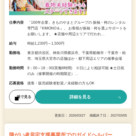
仕事内容
「100年企業」きものやまとグループの 振袖・袴のレンタル
専門店『KIMONO＆』。 お客様が振袖・袴を選ぶサポートを
お願いします。 ★店舗や周辺エリアで行われ…
給与
時給1,230円～1,500円
勤務地
東京都渋谷区、神奈川県横浜市、千葉県船橋市・千葉市・柏
市、埼玉県大宮市の店舗ほか・都下周辺エリアの催事会場
勤務時間
9：00～18：00(実働8時間) ※日により相談可能 ★土日祝
のみ（催事開催の時期限定）…
応募資格
接客・販売経験者歓迎／未経験の方もOK
詳細を見る
後で見る
更新日： 2026/03/27 掲載終了日： 2027/03/05
障がい者居宅支援事業所でのガイドヘルパー