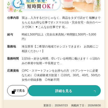
仕事内容
実は…入力するだけじゃなく、商品をタダで試せて 報酬まで
もらえるお得な仕事です♪ スマホ1台・完全在宅・自分のペー
スでOK！ ▼こんなお仕事です 化…
給与
時給1,500円以上（完全出来高制／時間額1,500円～5,000
円）
勤務地
埼玉県等【ご希望の地域でオシゴトできます♪ お気軽にご
相談ください！】
勤務時間
1日5分～好きな時間、空いている時間に働けます！ ☆1回の
みの単発や短期～中長期まで…
応募資格
◎PC・スマートフォンをお持ちの方（※アンケートに必要
なため） ◎未経験者大歓迎！ ◎20代、30代、40代、50代の
女性の登録多数 ◎年齢不問
詳細を見る
後で見る
更新日： 2026/07/23 掲載終了日： 2026/08/30