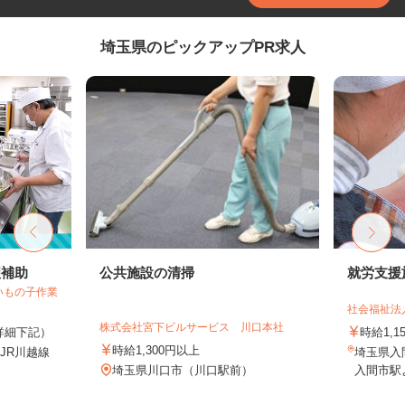
埼玉県のピックアップPR求人
理補助
公共施設の清掃
就労支援
いもの子作業
社会福祉法
株式会社宮下ビルサービス 川口本社
（詳細下記）
時給1,
時給1,300円以上
（JR川越線
埼玉県入
.
埼玉県川口市（川口駅前）
入間市駅よ