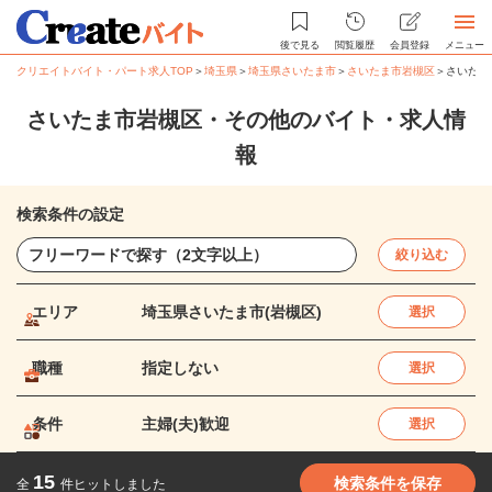
後で見る
閲覧履歴
会員登録
メニュー
クリエイトバイト・パート求人TOP
＞
埼玉県
＞
埼玉県さいたま市
＞
さいたま市岩槻区
＞
さいたま
さいたま市岩槻区・その他のバイト・求人情
報
検索条件の設定
絞り込む
エリア
埼玉県さいたま市(岩槻区)
選択
職種
指定しない
選択
条件
主婦(夫)歓迎
選択
15
検索条件を保存
全
件ヒットしました