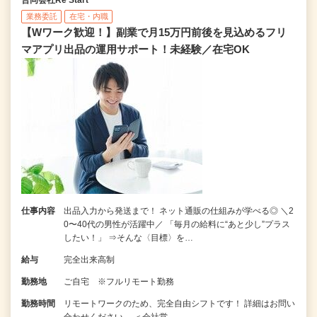
合同会社Re Start
業務委託
在宅・内職
【Wワーク歓迎！】副業で月15万円前後を見込めるフリ
マアプリ出品の運用サポート！未経験／在宅OK
仕事内容
出品入力から発送まで！ ネット通販の仕組みが学べる◎ ＼2
0〜40代の男性が活躍中／ 「毎月の給料に“あと少し”プラス
したい！」 ⇒そんな〈目標〉を…
給与
完全出来高制
勤務地
ご自宅 ※フルリモート勤務
勤務時間
リモートワークのため、完全自由シフトです！ 詳細はお問い