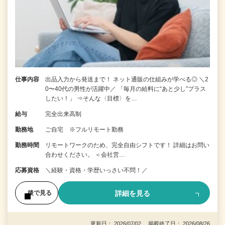
仕事内容
出品入力から発送まで！ ネット通販の仕組みが学べる◎ ＼2
0〜40代の男性が活躍中／ 「毎月の給料に“あと少し”プラス
したい！」 ⇒そんな〈目標〉を…
給与
完全出来高制
勤務地
ご自宅 ※フルリモート勤務
勤務時間
リモートワークのため、完全自由シフトです！ 詳細はお問い
合わせください。 ＜会社営…
応募資格
＼経験・資格・学歴いっさい不問！／
詳細を見る
後で見る
更新日： 2026/07/02 掲載終了日： 2026/08/26