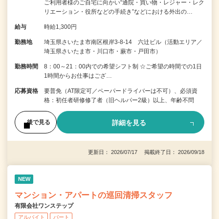
ご利用者様のご自宅に向かい“通院・買い物・レジャー・レク
リエーション・役所などの手続き”などにおける外出の…
給与
時給1,300円
勤務地
埼玉県さいたま市南区根岸3-8-14 六辻ビル（活動エリア／
埼玉県さいたま市・川口市・蕨市・戸田市）
勤務時間
8：00～21：00内での希望シフト制 ☆ご希望の時間での1日
1時間からお仕事はござ…
応募資格
要普免（AT限定可／ペーパードライバーは不可）、必須資
格：初任者研修修了者（旧ヘルパー2級）以上、年齢不問
詳細を見る
後で見る
更新日： 2026/07/17 掲載終了日： 2026/09/18
NEW
マンション・アパートの巡回清掃スタッフ
有限会社ワンステップ
アルバイト
パート