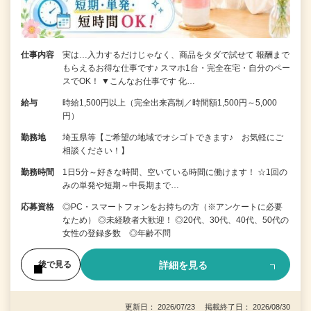
仕事内容
実は…入力するだけじゃなく、商品をタダで試せて 報酬まで
もらえるお得な仕事です♪ スマホ1台・完全在宅・自分のペー
スでOK！ ▼こんなお仕事です 化…
給与
時給1,500円以上（完全出来高制／時間額1,500円～5,000
円）
勤務地
埼玉県等【ご希望の地域でオシゴトできます♪ お気軽にご
相談ください！】
勤務時間
1日5分～好きな時間、空いている時間に働けます！ ☆1回の
みの単発や短期～中長期まで…
応募資格
◎PC・スマートフォンをお持ちの方（※アンケートに必要
なため） ◎未経験者大歓迎！ ◎20代、30代、40代、50代の
女性の登録多数 ◎年齢不問
詳細を見る
後で見る
更新日： 2026/07/23 掲載終了日： 2026/08/30