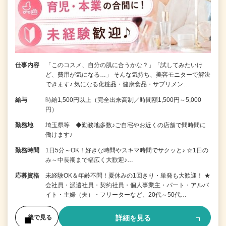
仕事内容
「このコスメ、自分の肌に合うかな？」「試してみたいけ
ど、費用が気になる…」 そんな気持ち、美容モニターで解決
できます♪ 気になる化粧品・健康食品・サプリメン…
給与
時給1,500円以上（完全出来高制／時間額1,500円～5,000
円）
勤務地
埼玉県等 ◆勤務地多数♪ご自宅やお近くの店舗で間時間に
働けます♪
勤務時間
1日5分～OK！好きな時間やスキマ時間でサクッと♪ ☆1日の
み～中長期まで幅広く大歓迎♪…
応募資格
未経験OK＆年齢不問！夏休みの1回きり・単発も大歓迎！ ★
会社員・派遣社員・契約社員・個人事業主・パート・アルバ
イト・主婦（夫）・フリーターなど、20代～50代…
詳細を見る
後で見る