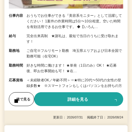
仕事内容
おうちでお仕事ができる『美容系モニター』として活躍して
ください！ 1案件の作業時間は5分〜10分程度。空いた時間
を有効活用できるお仕事です。 ◆【いろん…
給与
完全出来高制 ★謝礼は、最短で当日のうちに受け取れま
す！
勤務地
ご自宅※フルリモート勤務 埼玉県エリアおよび日本全国で
勤務可能（在宅OK）
勤務時間
好きな時間に働けます！ ★単発（1日のみ）OK！ ★応募
後、即お仕事開始も可！ ★在…
応募資格
＜未経験者OK／年齢不問＞⇒★特に20代〜50代の女性の登
録多数★ ※スマートフォンもしくはパソコンをお持ちの方
詳細を見る
後で見る
更新日： 2026/07/31 掲載終了日： 2026/08/24