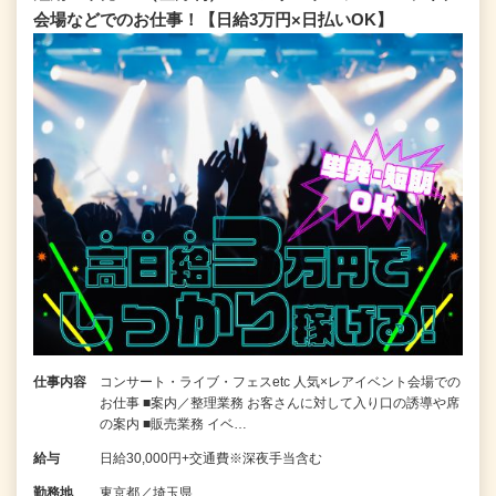
会場などでのお仕事！【日給3万円×日払いOK】
仕事内容
コンサート・ライブ・フェスetc 人気×レアイベント会場での
お仕事 ■案内／整理業務 お客さんに対して入り口の誘導や席
の案内 ■販売業務 イベ…
給与
日給30,000円+交通費※深夜手当含む
勤務地
東京都／埼玉県