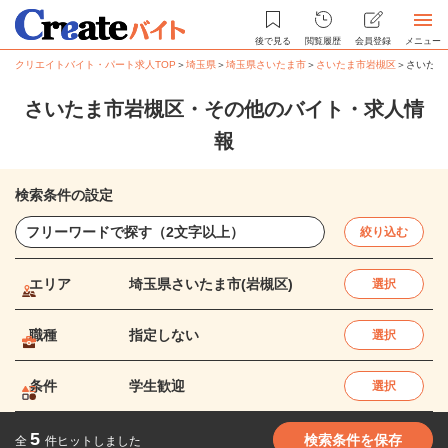
後で見る
閲覧履歴
会員登録
メニュー
クリエイトバイト・パート求人TOP
＞
埼玉県
＞
埼玉県さいたま市
＞
さいたま市岩槻区
＞
さいたま
さいたま市岩槻区・その他のバイト・求人情
報
検索条件の設定
絞り込む
エリア
埼玉県さいたま市(岩槻区)
選択
職種
指定しない
選択
条件
学生歓迎
選択
5
検索条件を保存
全
件ヒットしました