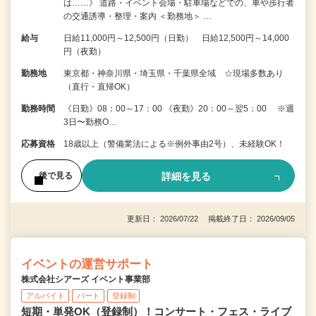
は……》 道路・イベント会場・駐車場などでの、車や歩行者
の交通誘導・整理・案内 ＜勤務地＞ …
給与
日給11,000円～12,500円（日勤） 日給12,500円～14,000
円（夜勤）
勤務地
東京都・神奈川県・埼玉県・千葉県全域 ☆現場多数あり
（直行・直帰OK）
勤務時間
《日勤》08：00～17：00 《夜勤》20：00～翌5：00 ※週
3日〜勤務O…
応募資格
18歳以上（警備業法による※例外事由2号）、未経験OK！
詳細を見る
後で見る
更新日： 2026/07/22 掲載終了日： 2026/09/05
イベントの運営サポート
株式会社シアーズ イベント事業部
アルバイト
パート
登録制
短期・単発OK（登録制）！コンサート・フェス・ライブ