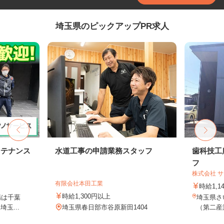
埼玉県のピックアップPR求人
ンテナンス
水道工事の申請業務スタッフ
歯科技工
フ
株式会社 
有限会社本田工業
時給1,1
時給1,300円以上
場は千葉
埼玉県さ
玉...
埼玉県春日部市谷原新田1404
（第二産