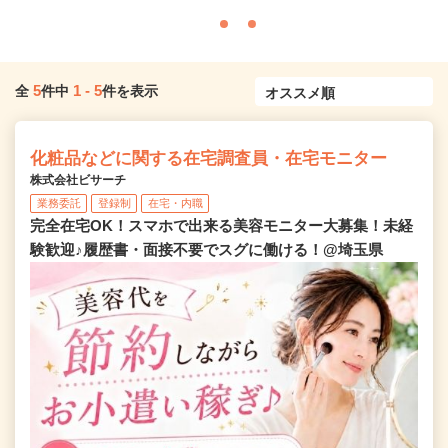
5
1
-
5
全
件中
件を表示
化粧品などに関する在宅調査員・在宅モニター
株式会社ビサーチ
業務委託
登録制
在宅・内職
完全在宅OK！スマホで出来る美容モニター大募集！未経
験歓迎♪履歴書・面接不要でスグに働ける！@埼玉県