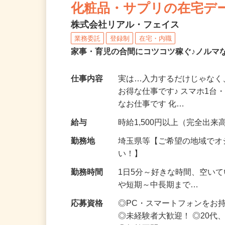
化粧品・サプリの在宅デ
株式会社リアル・フェイス
業務委託
登録制
在宅・内職
家事・育児の合間にコツコツ稼ぐ♪ノルマ
仕事内容
実は…入力するだけじゃなく
お得な仕事です♪ スマホ1台
なお仕事です 化…
給与
時給1,500円以上（完全出来高
勤務地
埼玉県等【ご希望の地域でオ
い！】
勤務時間
1日5分～好きな時間、空い
や短期～中長期まで…
応募資格
◎PC・スマートフォンをお