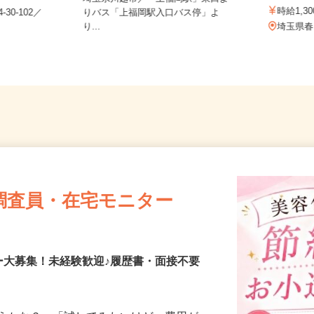
有限会社
埼玉県川越市／「上福岡駅」東口よ
時給1
30-102／
りバス「上福岡駅入口バス停」よ
り...
埼玉県
調査員・在宅モニター
ー大募集！未経験歓迎♪履歴書・面接不要