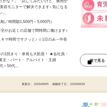
合うかな？」「試してみたいけど、費用が
、美容モニターで解決できます♪ 気になる
メン…
制／時間額1,500円～5,000円）
自宅やお近くの店舗で間時間に働けます♪
スキマ時間でサクッと♪ ☆1日のみ～中長
みの1回きり・単発も大歓迎！ ★会社員・
事業主・パート・アルバイト・主婦
後で見
代～50代…
更新日： 2026/08/05 掲載終了日： 2026/08/30