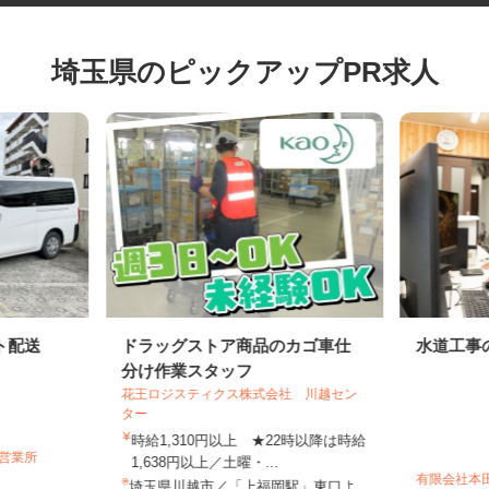
埼玉県のピックアップPR求人
ト配送
ドラッグストア商品のカゴ車仕
水道工
分け作業スタッフ
花王ロジスティクス株式会社 川越セン
ター
時給1,310円以上 ★22時以降は時給
潮営業所
1,638円以上／土曜・...