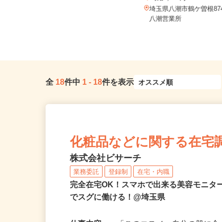
有限会社本田工業
時給1,228円
時給1,300円以上
埼玉県八潮市鶴ケ曽根874-
埼玉県春日部市谷原新田1404
八潮営業所
全
18
件中
1
-
18
件を表示
化粧品などに関する在宅
株式会社ビサーチ
業務委託
登録制
在宅・内職
完全在宅OK！スマホで出来る美容モニタ
でスグに働ける！@埼玉県