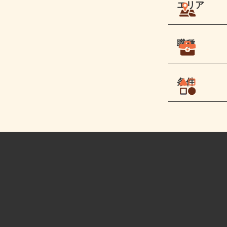
エリア
職種
条件