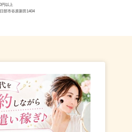
本田工業
時給1,228円
,300円以上
埼玉県八潮市鶴ケ曽根874-30-102／
春日部市谷原新田1404
八潮営業所