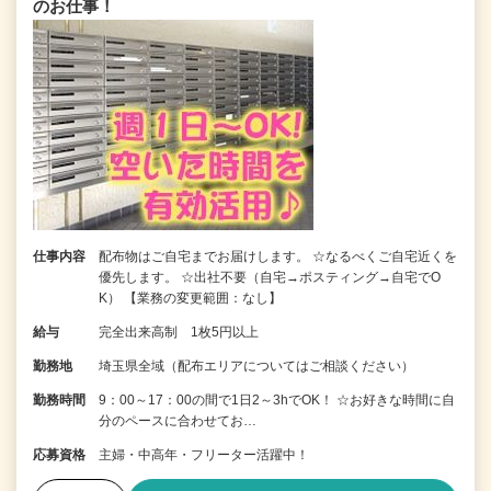
のお仕事！
仕事内容
配布物はご自宅までお届けします。 ☆なるべくご自宅近くを
優先します。 ☆出社不要（自宅→ポスティング→自宅でO
K） 【業務の変更範囲：なし】
給与
完全出来高制 1枚5円以上
勤務地
埼玉県全域（配布エリアについてはご相談ください）
勤務時間
9：00～17：00の間で1日2～3hでOK！ ☆お好きな時間に自
分のペースに合わせてお…
応募資格
主婦・中高年・フリーター活躍中！