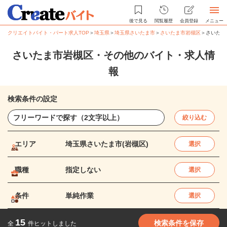
後で見る
閲覧履歴
会員登録
メニュー
クリエイトバイト・パート求人TOP
＞
埼玉県
＞
埼玉県さいたま市
＞
さいたま市岩槻区
＞
さいたま
さいたま市岩槻区・その他のバイト・求人情
報
検索条件の設定
絞り込む
エリア
埼玉県さいたま市(岩槻区)
選択
職種
指定しない
選択
条件
単純作業
選択
15
検索条件を保存
全
件ヒットしました