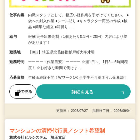
仕事内容
内職スタッフとして、幅広い軽作業を手がけてください。 ●
袋への封入作業 ●シール貼り ●キャラクター商品の作成 ●検
品 ●簡単な組立 ●箱折り...…
給与
報酬 完全出来高制（1個あたり0.1円～20円）内容により差
があります！
勤務地
【002】埼玉県北葛飾郡杉戸町大字才羽
勤務時間
ーーーー〈作業目安〉ーーーー ☆週1日～、1日3～5時間程
度！ ☆お好きな時間で働けま…
応募資格
年齢＆経験不問！WワークOK ※学生不可※ネイル応相談！
詳細を見る
後で見る
更新日： 2026/07/27 掲載終了日： 2026/09/04
マンションの清掃代行員／シフト希望制
株式会社ビルシステム 埼玉支店