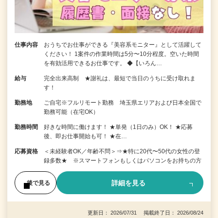
仕事内容
おうちでお仕事ができる『美容系モニター』として活躍して
ください！ 1案件の作業時間は5分〜10分程度。空いた時間
を有効活用できるお仕事です。 ◆【いろん…
給与
完全出来高制 ★謝礼は、最短で当日のうちに受け取れま
す！
勤務地
ご自宅※フルリモート勤務 埼玉県エリアおよび日本全国で
勤務可能（在宅OK）
勤務時間
好きな時間に働けます！ ★単発（1日のみ）OK！ ★応募
後、即お仕事開始も可！ ★在…
応募資格
＜未経験者OK／年齢不問＞⇒★特に20代〜50代の女性の登
録多数★ ※スマートフォンもしくはパソコンをお持ちの方
詳細を見る
後で見る
更新日： 2026/07/31 掲載終了日： 2026/08/24