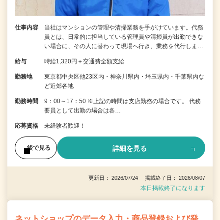
仕事内容
当社はマンションの管理や清掃業務を手がけています。代務
員とは、日常的に担当している管理員や清掃員が出勤できな
い場合に、その人に替わって現場へ行き、業務を代行しま…
給与
時給1,320円＋交通費全額支給
勤務地
東京都中央区他23区内・神奈川県内・埼玉県内・千葉県内な
ど近郊各地
勤務時間
9：00～17：50 ※上記の時間は支店勤務の場合です。 代務
要員として出勤の場合は各…
応募資格
未経験者歓迎！
詳細を見る
後で見る
更新日： 2026/07/24 掲載終了日： 2026/08/07
本日掲載終了になります
ネットショップのデータ入力・商品登録および発