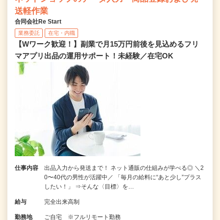
送軽作業
合同会社Re Start
業務委託
在宅・内職
【Wワーク歓迎！】副業で月15万円前後を見込めるフリ
マアプリ出品の運用サポート！未経験／在宅OK
仕事内容
出品入力から発送まで！ ネット通販の仕組みが学べる◎ ＼2
0〜40代の男性が活躍中／ 「毎月の給料に“あと少し”プラス
したい！」 ⇒そんな〈目標〉を…
給与
完全出来高制
勤務地
ご自宅 ※フルリモート勤務