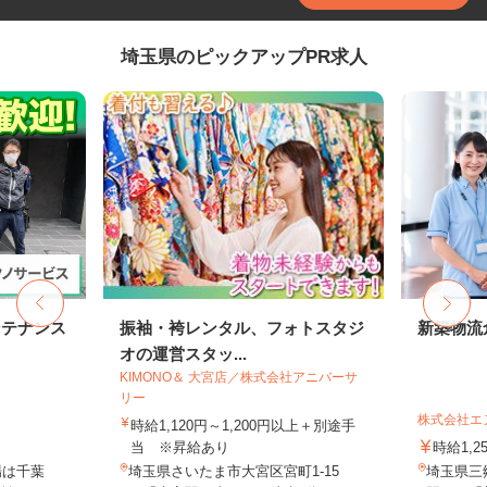
埼玉県のピックアップPR求人
ンテナンス
振袖・袴レンタル、フォトスタジ
新築物流
オの運営スタッ...
KIMONO＆ 大宮店／株式会社アニバーサ
リー
株式会社エ
時給1,120円～1,200円以上＋別途手
当 ※昇給あり
時給1,2
場は千葉
埼玉県さいたま市大宮区宮町1-15
埼玉県三