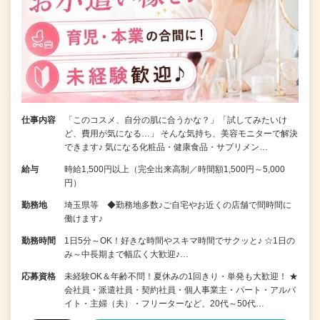
仕事内容
「このコスメ、自分の肌に合うかな？」「試してみたいけ
ど、費用が気になる…」 そんな気持ち、美容モニターで解決
できます♪ 気になる化粧品・健康食品・サプリメン…
給与
時給1,500円以上（完全出来高制／時間額1,500円～5,000
円）
勤務地
埼玉県等 ◆勤務地多数♪ご自宅やお近くの店舗で間時間に
働けます♪
勤務時間
1日5分～OK！好きな時間やスキマ時間でサクッと♪ ☆1日の
み～中長期まで幅広く大歓迎♪…
応募資格
未経験OK＆年齢不問！夏休みの1回きり・単発も大歓迎！ ★
会社員・派遣社員・契約社員・個人事業主・パート・アルバ
イト・主婦（夫）・フリーターなど、20代～50代…