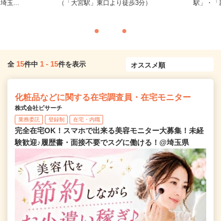
玉...
（「大宮駅」東口より徒歩3分）
駅」・「新
15
1
-
15
全
件中
件を表示
化粧品などに関する在宅調査員・在宅モニター
株式会社ビサーチ
業務委託
登録制
在宅・内職
完全在宅OK！スマホで出来る美容モニター大募集！未経
験歓迎♪履歴書・面接不要でスグに働ける！@埼玉県