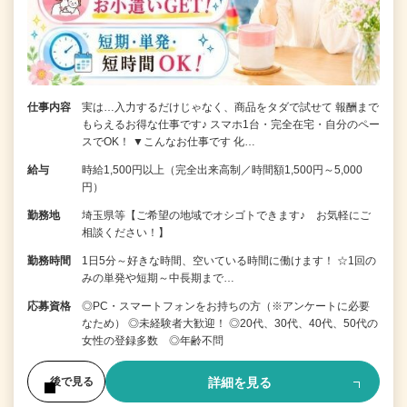
仕事内容
実は…入力するだけじゃなく、商品をタダで試せて 報酬まで
もらえるお得な仕事です♪ スマホ1台・完全在宅・自分のペー
スでOK！ ▼こんなお仕事です 化…
給与
時給1,500円以上（完全出来高制／時間額1,500円～5,000
円）
勤務地
埼玉県等【ご希望の地域でオシゴトできます♪ お気軽にご
相談ください！】
勤務時間
1日5分～好きな時間、空いている時間に働けます！ ☆1回の
みの単発や短期～中長期まで…
応募資格
◎PC・スマートフォンをお持ちの方（※アンケートに必要
なため） ◎未経験者大歓迎！ ◎20代、30代、40代、50代の
女性の登録多数 ◎年齢不問
詳細を見る
後で見る