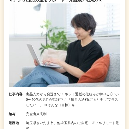
仕事内容
出品入力から発送まで！ ネット通販の仕組みが学べる◎ ＼2
0〜40代の男性が活躍中／ 「毎月の給料に“あと少し”プラス
したい！」 ⇒そんな〈目標〉を…
給与
完全出来高制
勤務地
埼玉県さいたま市、他埼玉県内のご自宅 ※フルリモート勤
務