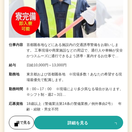
仕事内容
首都圏各地などにある施設内の交通誘導警備をお願いしま
す。 工事現場や商業施設などの周辺で、通行人や車輌が安全
かつスムーズに通行できるよう誘導・案内するお仕事で…
給与
日給10,000円～13,000円
勤務地
東京都および首都圏各地 ※現場多数！あなたの希望する現
場最優先で配属します。
勤務時間
8：00～17：00 ※現場により多少異なる場合があります。
※シフト制・週2～3日…
応募資格
18歳以上（警備業法第14条の警備業務／例外事由2号） 年
齢・経験・男女不問
詳細を見る
後で見る