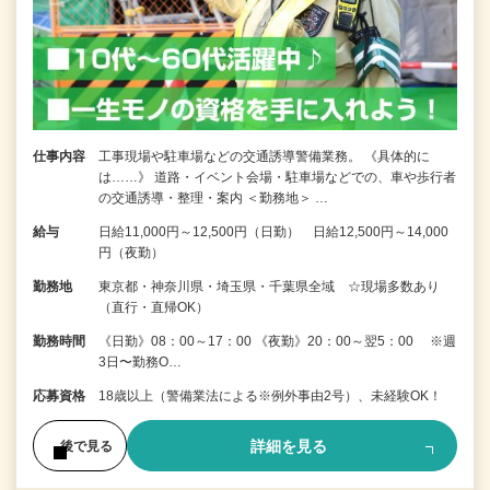
仕事内容
工事現場や駐車場などの交通誘導警備業務。 《具体的に
は……》 道路・イベント会場・駐車場などでの、車や歩行者
の交通誘導・整理・案内 ＜勤務地＞ …
給与
日給11,000円～12,500円（日勤） 日給12,500円～14,000
円（夜勤）
勤務地
東京都・神奈川県・埼玉県・千葉県全域 ☆現場多数あり
（直行・直帰OK）
勤務時間
《日勤》08：00～17：00 《夜勤》20：00～翌5：00 ※週
3日〜勤務O…
応募資格
18歳以上（警備業法による※例外事由2号）、未経験OK！
詳細を見る
後で見る