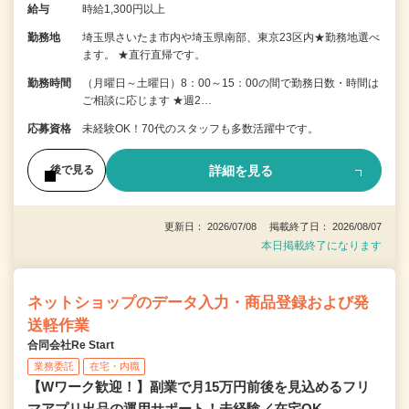
給与
時給1,300円以上
勤務地
埼玉県さいたま市内や埼玉県南部、東京23区内★勤務地選べ
ます。 ★直行直帰です。
勤務時間
（月曜日～土曜日）8：00～15：00の間で勤務日数・時間は
ご相談に応じます ★週2…
応募資格
未経験OK！70代のスタッフも多数活躍中です。
詳細を見る
後で見る
更新日： 2026/07/08 掲載終了日： 2026/08/07
本日掲載終了になります
ネットショップのデータ入力・商品登録および発
送軽作業
合同会社Re Start
業務委託
在宅・内職
【Wワーク歓迎！】副業で月15万円前後を見込めるフリ
マアプリ出品の運用サポート！未経験／在宅OK