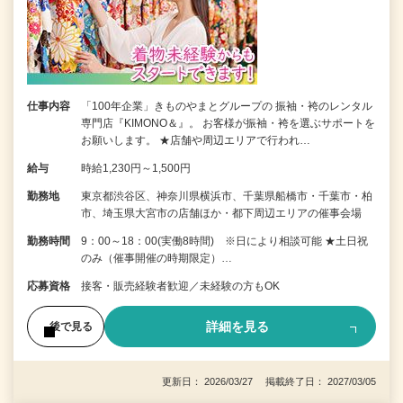
仕事内容
「100年企業」きものやまとグループの 振袖・袴のレンタル
専門店『KIMONO＆』。 お客様が振袖・袴を選ぶサポートを
お願いします。 ★店舗や周辺エリアで行われ…
給与
時給1,230円～1,500円
勤務地
東京都渋谷区、神奈川県横浜市、千葉県船橋市・千葉市・柏
市、埼玉県大宮市の店舗ほか・都下周辺エリアの催事会場
勤務時間
9：00～18：00(実働8時間) ※日により相談可能 ★土日祝
のみ（催事開催の時期限定）…
応募資格
接客・販売経験者歓迎／未経験の方もOK
詳細を見る
後で見る
更新日： 2026/03/27 掲載終了日： 2027/03/05