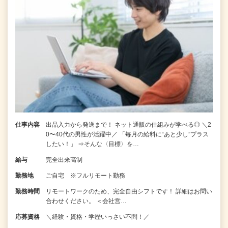
仕事内容
出品入力から発送まで！ ネット通販の仕組みが学べる◎ ＼2
0〜40代の男性が活躍中／ 「毎月の給料に“あと少し”プラス
したい！」 ⇒そんな〈目標〉を…
給与
完全出来高制
勤務地
ご自宅 ※フルリモート勤務
勤務時間
リモートワークのため、完全自由シフトです！ 詳細はお問い
合わせください。 ＜会社営…
応募資格
＼経験・資格・学歴いっさい不問！／