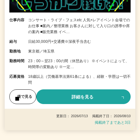
仕事内容
コンサート・ライブ・フェスetc 人気×レアイベント会場での
お仕事 ■案内／整理業務 お客さんに対して入り口の誘導や席
の案内 ■販売業務 イベ…
給与
日給30,000円+交通費※深夜手当含む
勤務地
東京都／埼玉県
勤務時間
23：00～翌23：00の間（休憩あり） ※イベントによって、
時間帯の変動あり ※一定…
応募資格
18歳以上（労働基準法第61条による）、経験・学歴は一切不
問
詳細を見る
後で見る
更新日： 2026/07/13 掲載終了日： 2026/08/10
掲載終了まであと3日