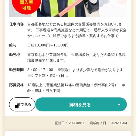
仕事内容
首都圏各地などにある施設内の交通誘導警備をお願いしま
す。 工事現場や商業施設などの周辺で、通行人や車輌が安全
かつスムーズに通行できるよう誘導・案内するお仕事で…
給与
日給10,000円～13,000円
勤務地
東京都および首都圏各地 ※現場多数！あなたの希望する現
場最優先で配属します。
勤務時間
8：00～17：00 ※現場により多少異なる場合があります。
※シフト制・週2～3日…
応募資格
18歳以上（警備業法第14条の警備業務／例外事由2号） 年
齢・経験・男女不問
詳細を見る
後で見る
更新日： 2026/08/03 掲載終了日： 2026/09/04