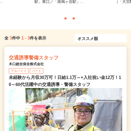
..
駅」東口／「南鳩ヶ谷駅」...
（「大宮
3
1
-
3
全
件中
件を表示
交通誘導警備スタッフ
木口総合保全株式会社
アルバイト
パート
未経験から月収30万可！日給1.1万～+入社祝い金12万！1
0～60代活躍中の交通誘導・警備スタッフ