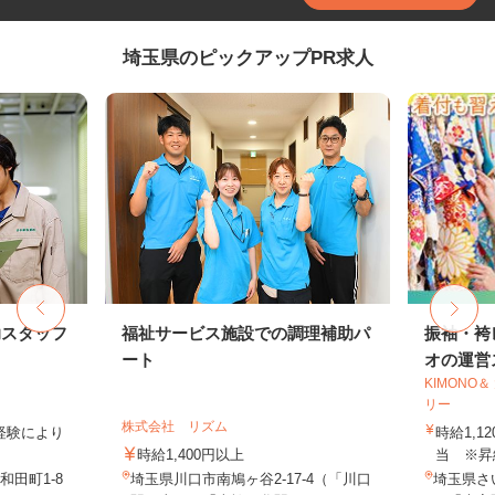
埼玉県のピックアップPR求人
助スタッフ
福祉サービス施設での調理補助パ
振袖・袴
ート
オの運営ス
KIMONO
リー
株式会社 リズム
業経験により
時給1,1
時給1,400円以上
当 ※昇
田町1-8
埼玉県川口市南鳩ヶ谷2-17-4（「川口
埼玉県さ