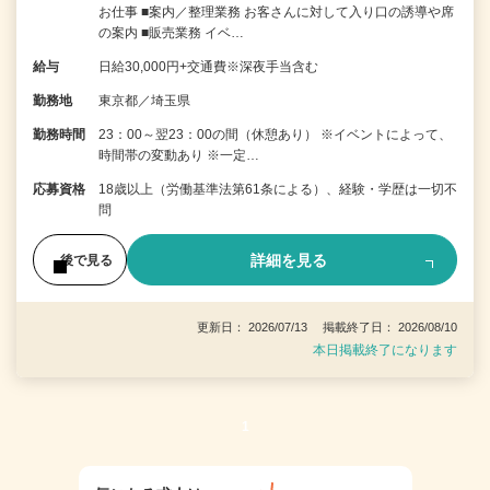
お仕事 ■案内／整理業務 お客さんに対して入り口の誘導や席
の案内 ■販売業務 イベ…
給与
日給30,000円+交通費※深夜手当含む
勤務地
東京都／埼玉県
勤務時間
23：00～翌23：00の間（休憩あり） ※イベントによって、
時間帯の変動あり ※一定…
応募資格
18歳以上（労働基準法第61条による）、経験・学歴は一切不
問
詳細を見る
後で見る
更新日： 2026/07/13 掲載終了日： 2026/08/10
本日掲載終了になります
1