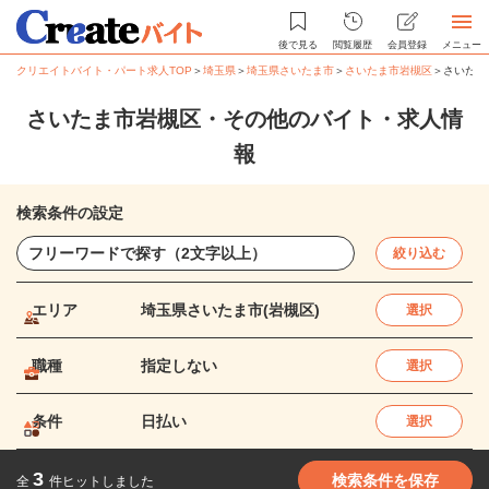
後で見る
閲覧履歴
会員登録
メニュー
クリエイトバイト・パート求人TOP
＞
埼玉県
＞
埼玉県さいたま市
＞
さいたま市岩槻区
＞
さいたま
さいたま市岩槻区・その他のバイト・求人情
報
検索条件の設定
絞り込む
エリア
埼玉県さいたま市(岩槻区)
選択
職種
指定しない
選択
条件
日払い
選択
3
検索条件を保存
全
件ヒットしました