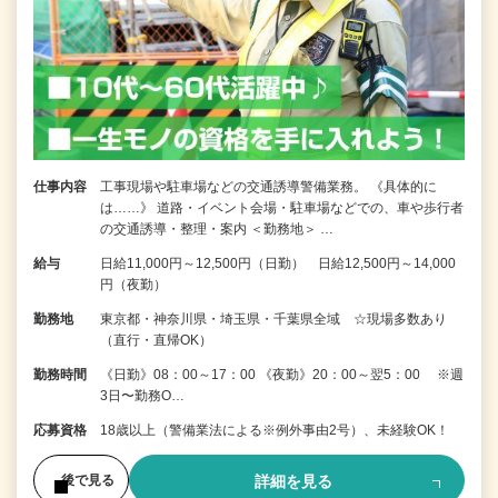
仕事内容
工事現場や駐車場などの交通誘導警備業務。 《具体的に
は……》 道路・イベント会場・駐車場などでの、車や歩行者
の交通誘導・整理・案内 ＜勤務地＞ …
給与
日給11,000円～12,500円（日勤） 日給12,500円～14,000
円（夜勤）
勤務地
東京都・神奈川県・埼玉県・千葉県全域 ☆現場多数あり
（直行・直帰OK）
勤務時間
《日勤》08：00～17：00 《夜勤》20：00～翌5：00 ※週
3日〜勤務O…
応募資格
18歳以上（警備業法による※例外事由2号）、未経験OK！
詳細を見る
後で見る