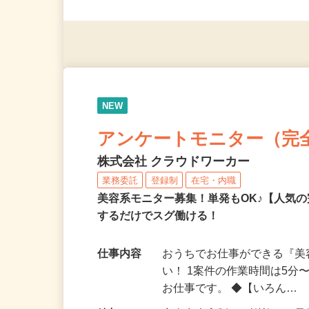
◎未経験者大歓迎！ ◎20代
◎年齢不問
NEW
アンケートモニター（完
株式会社 クラウドワーカー
業務委託
登録制
在宅・内職
美容系モニター募集！単発もOK♪【人気
するだけでスグ働ける！
仕事内容
おうちでお仕事ができる『
い！ 1案件の作業時間は5