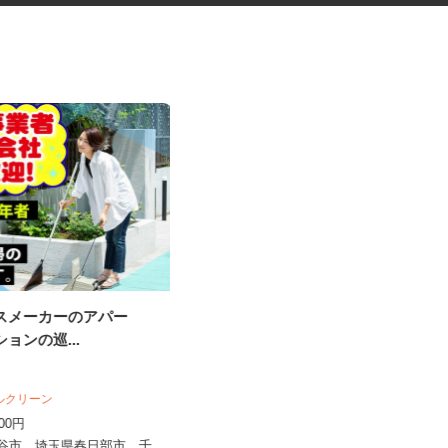
ウスメーカーのアパー
セルフサービス型のガソリンス
ションの巡...
タンドスタッフ
オブリステーション川越 セルフサービ
ス
ールクリーン
時給1,200円以上＋歩合 ★危険物取
,000円
扱資格所持者はプラス100...