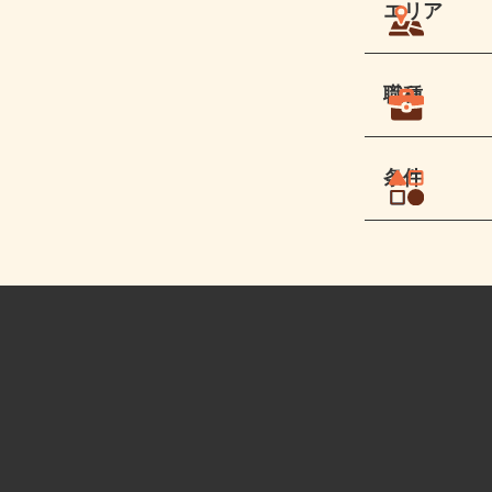
エリア
職種
条件