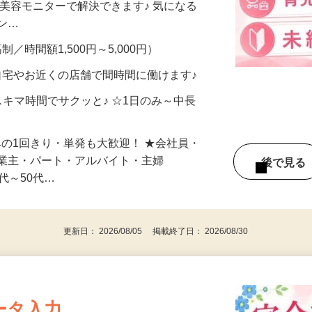
合うかな？」「試してみたいけど、費用が
、美容モニターで解決できます♪ 気になる
メン…
制／時間額1,500円～5,000円）
自宅やお近くの店舗で間時間に働けます♪
スキマ時間でサクッと♪ ☆1日のみ～中長
みの1回きり・単発も大歓迎！ ★会社員・
事業主・パート・アルバイト・主婦
後で見
代～50代…
更新日： 2026/08/05 掲載終了日： 2026/08/30