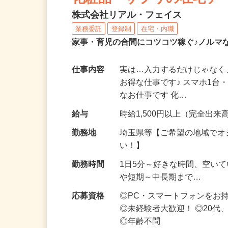
化粧品・サプリの在宅デ
株式会社リアル・フェイス
業務委託
登録制
在宅・内職
家事・育児の合間にコツコツ稼ぐ♪ノルマ
仕事内容
実は…入力するだけじゃなく
お得な仕事です♪ スマホ1台
なお仕事です 化…
給与
時給1,500円以上（完全出来高
勤務地
埼玉県等【ご希望の地域でオ
い！】
勤務時間
1日5分～好きな時間、空い
や短期～中長期まで…
応募資格
◎PC・スマートフォンをお