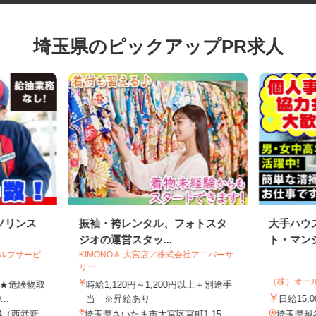
埼玉県のピックアップPR求人
ソリンス
振袖・袴レンタル、フォトスタ
大手ハ
ジオの運営スタッ...
ト・マン
セルフサービ
KIMONO＆ 大宮店／株式会社アニバーサ
リー
（株）オ
合 ★危険物取
時給1,120円～1,200円以上＋別途手
..
当 ※昇給あり
日給15