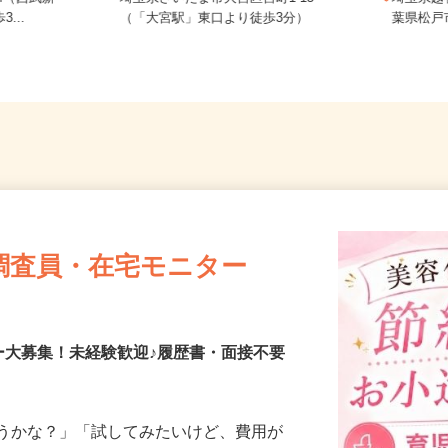
-4（西武新
埼玉県さいたま市大宮区宮町1-15
埼玉県
...
（「大宮駅」東口より徒歩3分）
葉県松
調査員・在宅モニター
ー大募集！未経験歓迎♪履歴書・面接不要