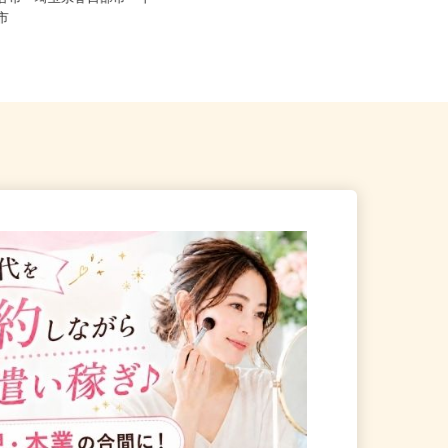
越谷市 埼玉県春日部市 千
埼玉県川越市宮元町48-3-4（西武新
戸市
宿線「本川越駅」より徒歩3...