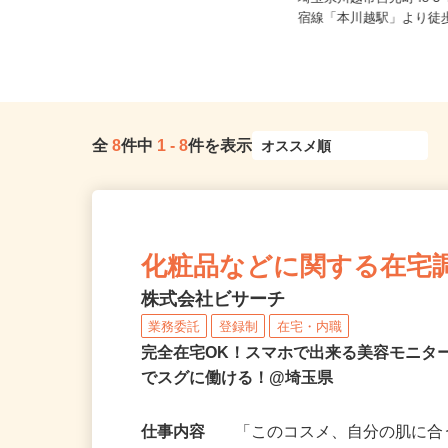
埼玉県越谷市 埼玉県春日部市 千
埼玉県川越市宮元町48-3
葉県松戸市
宿線「本川越駅」より徒歩3
全
8
件中
1
-
8
件を表示
化粧品などに関する在宅
株式会社ビサーチ
業務委託
登録制
在宅・内職
完全在宅OK！スマホで出来る美容モニタ
でスグに働ける！@埼玉県