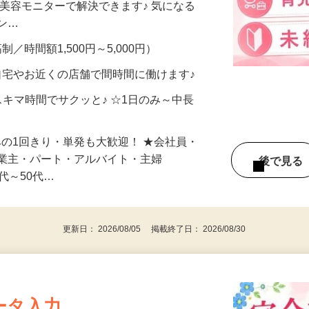
合うかな？」「試してみたいけど、費用が
、美容モニターで解決できます♪ 気になる
メン…
制／時間額1,500円～5,000円）
自宅やお近くの店舗で間時間に働けます♪
スキマ時間でサクッと♪ ☆1日のみ～中長
みの1回きり・単発も大歓迎！ ★会社員・
事業主・パート・アルバイト・主婦
後で見
代～50代…
更新日： 2026/08/05 掲載終了日： 2026/08/30