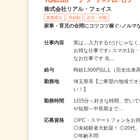
化粧品・サプリの在宅デ
株式会社リアル・フェイス
業務委託
登録制
在宅・内職
家事・育児の合間にコツコツ稼ぐ♪ノルマ
仕事内容
実は…入力するだけじゃなく
お得な仕事です♪ スマホ1台
なお仕事です 化…
給与
時給1,500円以上（完全出来高
勤務地
埼玉県等【ご希望の地域でオ
い！】
勤務時間
1日5分～好きな時間、空い
や短期～中長期まで…
応募資格
◎PC・スマートフォンをお