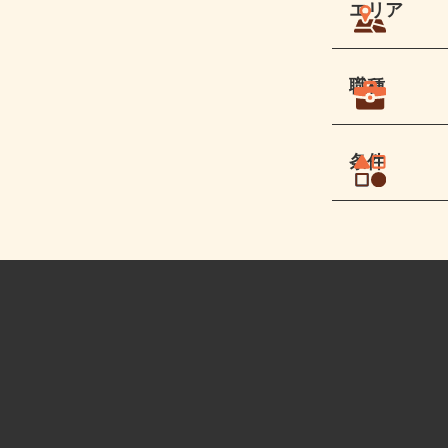
エリア
職種
条件