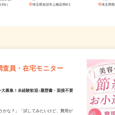
当
時給1
町1-15
歩3分）
埼玉県加須市上種足894-1
埼玉県
調査員・在宅モニター
ー大募集！未経験歓迎♪履歴書・面接不要