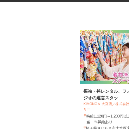
本やDVDの宅配買取の受付、査
振袖・袴レンタル、フ
定、入力スタッ...
ジオの運営スタッ...
KIMONO＆ 大宮店／株式
リー
株式会社プリマベーラ 熊谷買取センタ
時給1,120円～1,200
ー
当 ※昇給あり