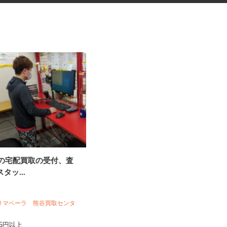
VDの宅配買取の受付、査
振袖・袴レンタル、フォトスタ
スタッ...
ジオの運営スタッ...
KIMONO＆ 大宮店／株式会社アニバーサ
リー
プリマベーラ 熊谷買取センタ
時給1,120円～1,200円以上＋別途手
当 ※昇給あり