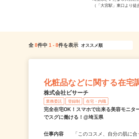
時給1,145円以上
埼玉県さいたま市大宮区宮
埼玉県熊谷市三ヶ尻3503
（「大宮駅」東口より徒
全
8
件中
1
-
8
件を表示
化粧品などに関する在宅
株式会社ビサーチ
業務委託
登録制
在宅・内職
完全在宅OK！スマホで出来る美容モニタ
でスグに働ける！@埼玉県