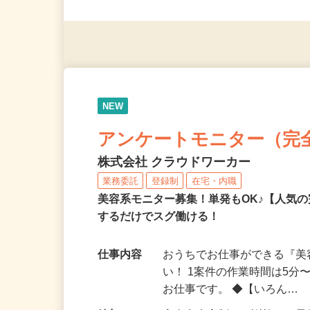
◎未経験者大歓迎！ ◎20代
◎年齢不問
NEW
アンケートモニター（完
株式会社 クラウドワーカー
業務委託
登録制
在宅・内職
美容系モニター募集！単発もOK♪【人気
するだけでスグ働ける！
仕事内容
おうちでお仕事ができる『
い！ 1案件の作業時間は5