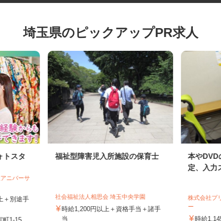
埼玉県のピックアップPR求人
ォトスタ
福祉型障害児入所施設の保育士
本やD
定、入力
会社アニバーサ
社会福祉法人相思会 埼玉中央学園
株式会社
円以上＋別途手
ー
時給1,200円以上＋資格手当＋諸手