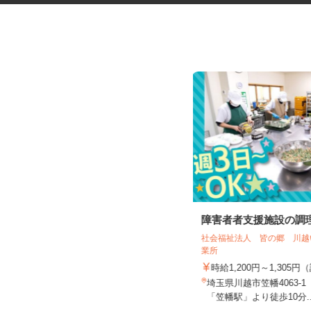
マンションの清掃員
障害者者支援施設の調
社会福祉法人 皆の郷 川
株式会社ビルシステム 埼玉支店
業所
時給1,250円
時給1,200円～1,30
埼玉県三郷市鷹野3丁目/つくばエク
埼玉県川越市笠幡4063-