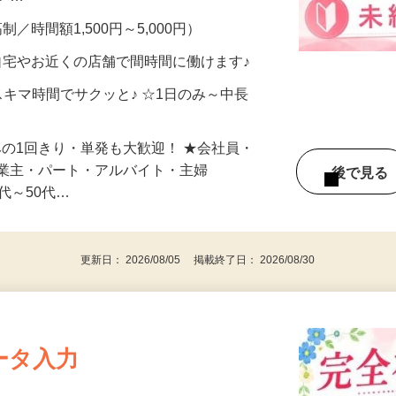
メン…
制／時間額1,500円～5,000円）
自宅やお近くの店舗で間時間に働けます♪
スキマ時間でサクッと♪ ☆1日のみ～中長
みの1回きり・単発も大歓迎！ ★会社員・
事業主・パート・アルバイト・主婦
後で見
代～50代…
更新日： 2026/08/05 掲載終了日： 2026/08/30
ータ入力