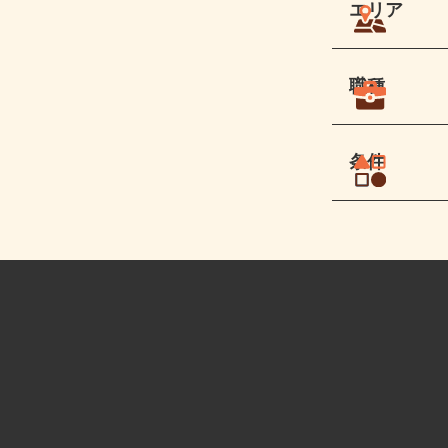
エリア
職種
条件