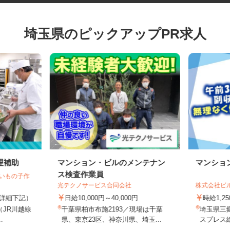
埼玉県のピックアップPR求人
理補助
マンション・ビルのメンテナン
マンシ
ス検査作業員
越いもの子作
光テクノサービス合同会社
株式会社
5円（詳細下記）
日給10,000円～40,000円
時給1,
1（JR川越線
千葉県柏市布施2193／現場は千葉
埼玉県