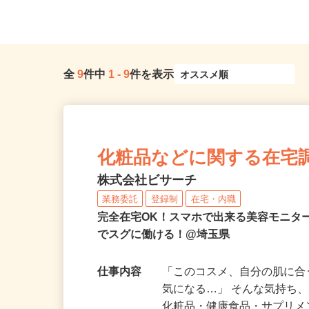
スプレス線「三郷中央駅」からバ...
「笠幡駅」より徒歩10分.
全
9
件中
1
-
9
件を表示
化粧品などに関する在宅
株式会社ビサーチ
業務委託
登録制
在宅・内職
完全在宅OK！スマホで出来る美容モニタ
でスグに働ける！@埼玉県
仕事内容
「このコスメ、自分の肌に
気になる…」 そんな気持ち