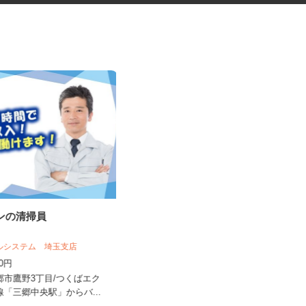
ョンの清掃員
障害者者支援施設の調理補助
社会福祉法人 皆の郷 川越いもの子作
ビルシステム 埼玉支店
業所
250円
時給1,200円～1,305円（詳細下記）
三郷市鷹野3丁目/つくばエク
埼玉県川越市笠幡4063-1（JR川越線