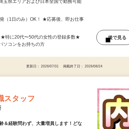
最短で当日のうちに受け取れます！
 埼玉県エリアおよび日本全国で勤務可能
単発（1日のみ）OK！ ★応募後、即お仕事
⇒★特に20代〜50代の女性の登録多数★
後で見
パソコンをお持ちの方
更新日： 2026/07/31 掲載終了日： 2026/08/24
職スタッフ
所