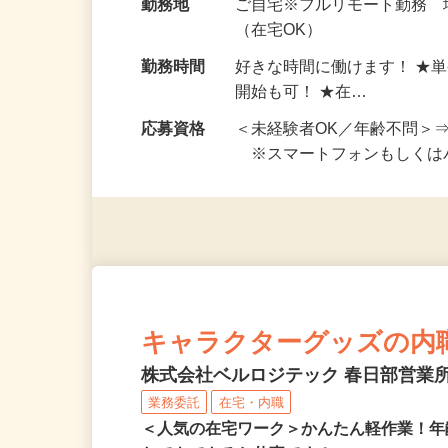
給与
完全出来高制 ★謝礼は、
勤務地
ご自宅※フルリモート勤務
（在宅OK）
勤務時間
好きな時間に働けます！ ★
開始も可！ ★在…
応募資格
＜未経験者OK／年齢不問＞
※スマートフォンもしくは
キャラクターグッズの内
株式会社ベルロジテック 春日部営業