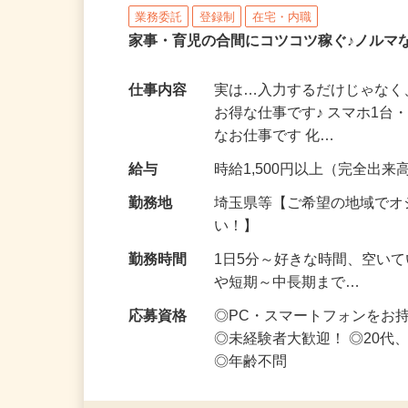
株式会社リアル・フェイス
業務委託
登録制
在宅・内職
家事・育児の合間にコツコツ稼ぐ♪ノルマ
仕事内容
実は…入力するだけじゃなく
お得な仕事です♪ スマホ1台
なお仕事です 化…
給与
時給1,500円以上（完全出来高
勤務地
埼玉県等【ご希望の地域でオ
い！】
勤務時間
1日5分～好きな時間、空い
や短期～中長期まで…
応募資格
◎PC・スマートフォンをお
◎未経験者大歓迎！ ◎20代
◎年齢不問