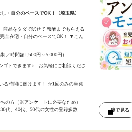
なし・自分のペースでOK！〈埼玉県〉
、商品をタダで試せて 報酬までもらえる
・完全在宅・自分のペースでOK！ ▼こん
制／時間額1,500円～5,000円）
シゴトできます♪ お気軽にご相談くださ
ている時間に働けます！ ☆1回のみの単発
持ちの方（※アンケートに必要なため）
、30代、40代、50代の女性の登録多数
後で見