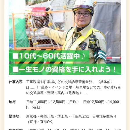
仕事内容
工事現場や駐車場などの交通誘導警備業務。 《具体的に
は……》 道路・イベント会場・駐車場などでの、車や歩行者
の交通誘導・整理・案内 ＜勤務地＞ …
給与
日給11,000円～12,500円（日勤） 日給12,500円～14,000
円（夜勤）
勤務地
東京都・神奈川県・埼玉県・千葉県全域 ☆現場多数あり
（直行・直帰OK）