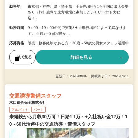
勤務地
東京都・神奈川県・埼玉県・千葉県 ※他にも全国に出店会場
あり（旅行感覚で遠方現場に参加したいという方も大歓
迎！）
勤務時間
9：00～19：00の間で実働8H ※勤務場所によって異なりま
す。 ※週2～3日程度か…
応募資格
販売・接客経験がある方／30歳～58歳の男女スタッフ活躍中
詳細を見る
後で見る
更新日： 2026/08/04 掲載終了日： 2026/09/11
交通誘導警備スタッフ
木口総合保全株式会社
アルバイト
パート
未経験から月収30万可！日給1.1万～+入社祝い金12万！1
0～60代活躍中の交通誘導・警備スタッフ