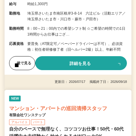
給与
時給1,300円
勤務地
埼玉県さいたま市南区根岸3-8-14 六辻ビル（活動エリア／
埼玉県さいたま市・川口市・蕨市・戸田市）
勤務時間
8：00～21：00内での希望シフト制 ☆ご希望の時間での1日
1時間からお仕事はござ…
応募資格
要普免（AT限定可／ペーパードライバーは不可）、必須資
格：初任者研修修了者（旧ヘルパー2級）以上、年齢不問
詳細を見る
後で見る
更新日： 2026/07/17 掲載終了日： 2026/09/18
NEW
マンション・アパートの巡回清掃スタッフ
有限会社ワンステップ
アルバイト
パート
自分のペースで無理なく、コツコツお仕事！50代・60代