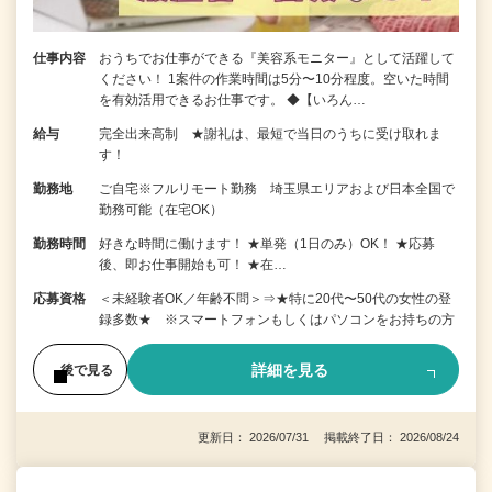
仕事内容
おうちでお仕事ができる『美容系モニター』として活躍して
ください！ 1案件の作業時間は5分〜10分程度。空いた時間
を有効活用できるお仕事です。 ◆【いろん…
給与
完全出来高制 ★謝礼は、最短で当日のうちに受け取れま
す！
勤務地
ご自宅※フルリモート勤務 埼玉県エリアおよび日本全国で
勤務可能（在宅OK）
勤務時間
好きな時間に働けます！ ★単発（1日のみ）OK！ ★応募
後、即お仕事開始も可！ ★在…
応募資格
＜未経験者OK／年齢不問＞⇒★特に20代〜50代の女性の登
録多数★ ※スマートフォンもしくはパソコンをお持ちの方
詳細を見る
後で見る
更新日： 2026/07/31 掲載終了日： 2026/08/24