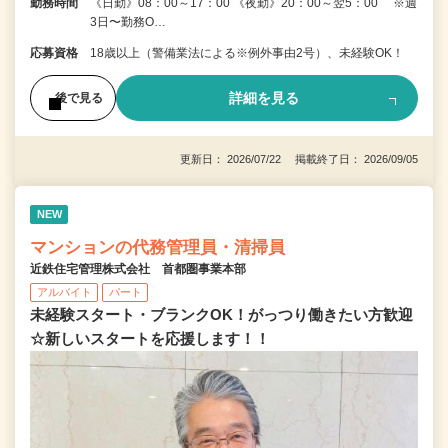
勤務時間
《日勤》08：00～17：00 《夜勤》20：00～翌5：00 ※週
3日〜勤務O…
応募資格
18歳以上（警備業法による※例外事由2号）、未経験OK！
詳細を見る
後で見る
更新日： 2026/07/22 掲載終了日： 2026/09/05
NEW
マンションの代務管理員・清掃員
近鉄住宅管理株式会社 首都圏事業本部
アルバイト
パート
未経験スタート・ブランクOK！がっつり働きたい方歓迎
☆新しいスタートを応援します！！