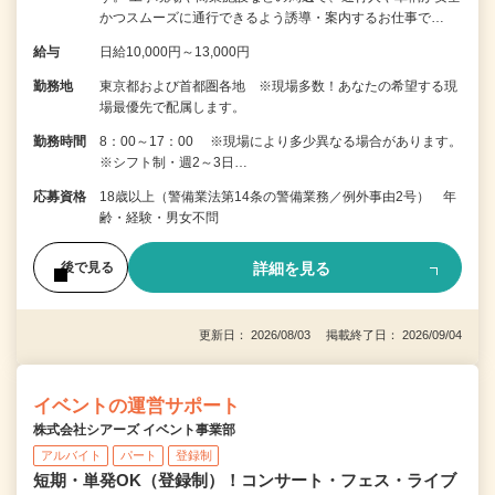
かつスムーズに通行できるよう誘導・案内するお仕事で…
給与
日給10,000円～13,000円
勤務地
東京都および首都圏各地 ※現場多数！あなたの希望する現
場最優先で配属します。
勤務時間
8：00～17：00 ※現場により多少異なる場合があります。
※シフト制・週2～3日…
応募資格
18歳以上（警備業法第14条の警備業務／例外事由2号） 年
齢・経験・男女不問
詳細を見る
後で見る
更新日： 2026/08/03 掲載終了日： 2026/09/04
イベントの運営サポート
株式会社シアーズ イベント事業部
アルバイト
パート
登録制
短期・単発OK（登録制）！コンサート・フェス・ライブ