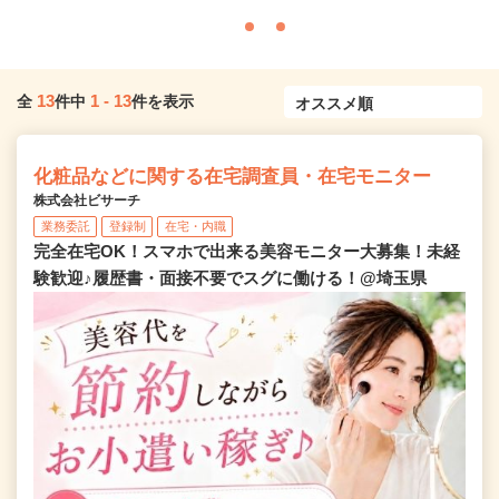
13
1
-
13
全
件中
件を表示
化粧品などに関する在宅調査員・在宅モニター
株式会社ビサーチ
業務委託
登録制
在宅・内職
完全在宅OK！スマホで出来る美容モニター大募集！未経
験歓迎♪履歴書・面接不要でスグに働ける！@埼玉県