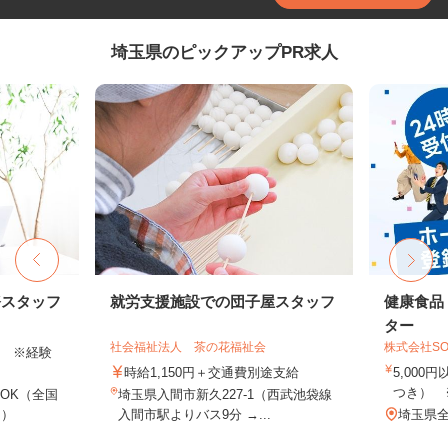
埼玉県のピックアップPR求人
務スタッフ
就労支援施設での団子屋スタッフ
健康食品
ター
社会福祉法人 茶の花福祉会
株式会社SO
以上 ※経験
時給1,150円＋交通費別途支給
5,000
つき） 
OK（全国
埼玉県入間市新久227-1（西武池袋線
し）
入間市駅よりバス9分 →...
埼玉県