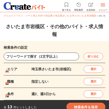
後で見る
閲覧履歴
会員登録
メニュー
クリエイトバイト・パート求人TOP
＞
埼玉県
＞
埼玉県さいたま市
＞
さいたま市岩槻区
＞
さいたま
さいたま市岩槻区・その他のバイト・求人情
報
検索条件の設定
絞り込む
エリア
埼玉県さいたま市(岩槻区)
選択
職種
指定しない
選択
条件
週2、週3日から
選択
13
検索条件を保存
全
件ヒットしました