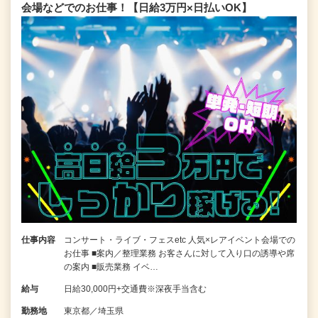
会場などでのお仕事！【日給3万円×日払いOK】
仕事内容
コンサート・ライブ・フェスetc 人気×レアイベント会場での
お仕事 ■案内／整理業務 お客さんに対して入り口の誘導や席
の案内 ■販売業務 イベ…
給与
日給30,000円+交通費※深夜手当含む
勤務地
東京都／埼玉県