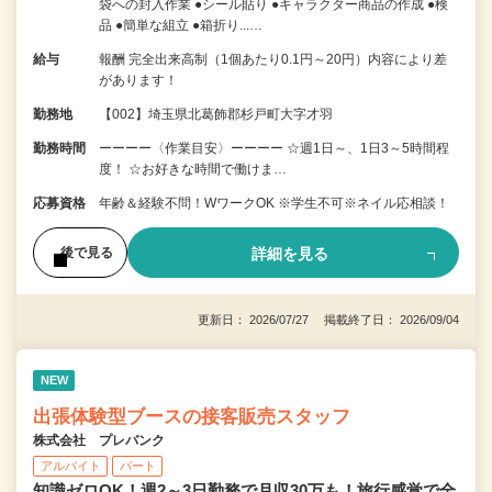
袋への封入作業 ●シール貼り ●キャラクター商品の作成 ●検
品 ●簡単な組立 ●箱折り...…
給与
報酬 完全出来高制（1個あたり0.1円～20円）内容により差
があります！
勤務地
【002】埼玉県北葛飾郡杉戸町大字才羽
勤務時間
ーーーー〈作業目安〉ーーーー ☆週1日～、1日3～5時間程
度！ ☆お好きな時間で働けま…
応募資格
年齢＆経験不問！WワークOK ※学生不可※ネイル応相談！
詳細を見る
後で見る
更新日： 2026/07/27 掲載終了日： 2026/09/04
NEW
出張体験型ブースの接客販売スタッフ
株式会社 プレバンク
アルバイト
パート
知識ゼロOK！週2～3日勤務で月収30万も！旅行感覚で全