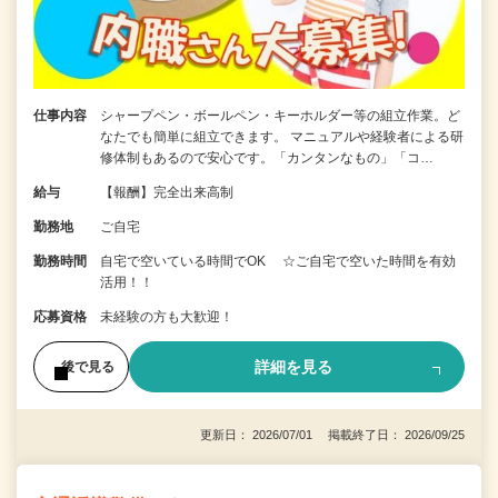
仕事内容
シャープペン・ボールペン・キーホルダー等の組立作業。ど
なたでも簡単に組立できます。 マニュアルや経験者による研
修体制もあるので安心です。「カンタンなもの」「コ…
給与
【報酬】完全出来高制
勤務地
ご自宅
勤務時間
自宅で空いている時間でOK ☆ご自宅で空いた時間を有効
活用！！
応募資格
未経験の方も大歓迎！
詳細を見る
後で見る
更新日： 2026/07/01 掲載終了日： 2026/09/25