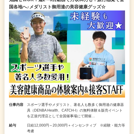
国各地へ♪メダリスト御用達の美容健康グッズ☆
仕事内容
スポーツ選手やメダリスト、著名人も数多く御用達の健康器
具（DENBA Health、CATCH-I）の無料体験＆販売イベント
を正規代理店として全国催事場にて開催…
給与
日給12,000円～20,000円＋インセンティブ ※経験・能力等
考慮