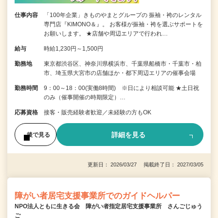
仕事内容
「100年企業」きものやまとグループの 振袖・袴のレンタル
専門店『KIMONO＆』。 お客様が振袖・袴を選ぶサポートを
お願いします。 ★店舗や周辺エリアで行われ…
給与
時給1,230円～1,500円
勤務地
東京都渋谷区、神奈川県横浜市、千葉県船橋市・千葉市・柏
市、埼玉県大宮市の店舗ほか・都下周辺エリアの催事会場
勤務時間
9：00～18：00(実働8時間) ※日により相談可能 ★土日祝
のみ（催事開催の時期限定）…
応募資格
接客・販売経験者歓迎／未経験の方もOK
詳細を見る
後で見る
更新日： 2026/03/27 掲載終了日： 2027/03/05
障がい者居宅支援事業所でのガイドヘルパー
NPO法人ともに生きる会 障がい者指定居宅支援事業所 さんごじゅう
ご