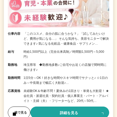
仕事内容
「このコスメ、自分の肌に合うかな？」「試してみたいけ
ど、費用が気になる…」 そんな気持ち、美容モニターで解決
できます♪ 気になる化粧品・健康食品・サプリメン…
給与
時給1,500円以上（完全出来高制／時間額1,500円～5,000
円）
勤務地
埼玉県等 ◆勤務地多数♪ご自宅やお近くの店舗で間時間に
働けます♪
勤務時間
1日5分～OK！好きな時間やスキマ時間でサクッと♪ ☆1日の
み～中長期まで幅広く大歓迎♪…
応募資格
未経験OK＆年齢不問！夏休みの1回きり・単発も大歓迎！ ★
会社員・派遣社員・契約社員・個人事業主・パート・アルバ
イト・主婦（夫）・フリーターなど、20代～50代…
詳細を見る
後で見る