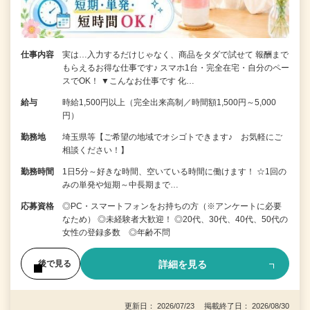
仕事内容
実は…入力するだけじゃなく、商品をタダで試せて 報酬まで
もらえるお得な仕事です♪ スマホ1台・完全在宅・自分のペー
スでOK！ ▼こんなお仕事です 化…
給与
時給1,500円以上（完全出来高制／時間額1,500円～5,000
円）
勤務地
埼玉県等【ご希望の地域でオシゴトできます♪ お気軽にご
相談ください！】
勤務時間
1日5分～好きな時間、空いている時間に働けます！ ☆1回の
みの単発や短期～中長期まで…
応募資格
◎PC・スマートフォンをお持ちの方（※アンケートに必要
なため） ◎未経験者大歓迎！ ◎20代、30代、40代、50代の
女性の登録多数 ◎年齢不問
詳細を見る
後で見る
更新日： 2026/07/23 掲載終了日： 2026/08/30