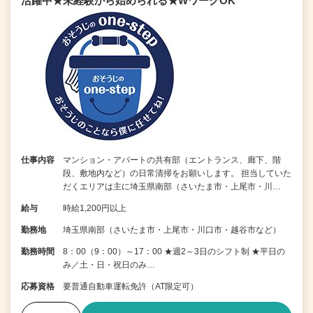
活躍中★未経験から始められる★WワークOK
仕事内容
マンション・アパートの共有部（エントランス、廊下、階
段、敷地内など）の日常清掃をお願いします。 担当していた
だくエリアは主に埼玉県南部（さいたま市・上尾市・川…
給与
時給1,200円以上
勤務地
埼玉県南部（さいたま市・上尾市・川口市・越谷市など）
勤務時間
8：00（9：00）～17：00 ★週2～3日のシフト制 ★平日の
み／土・日・祝日のみ…
応募資格
要普通自動車運転免許（AT限定可）