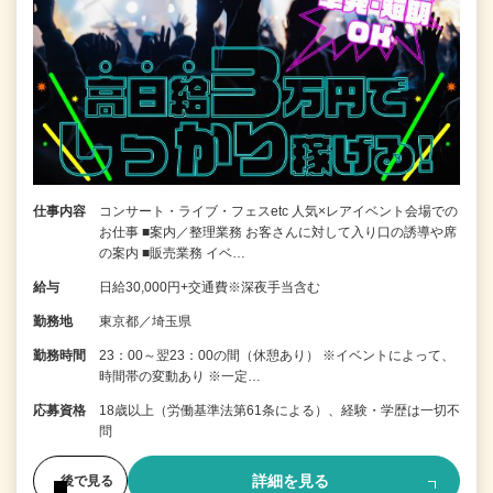
仕事内容
コンサート・ライブ・フェスetc 人気×レアイベント会場での
お仕事 ■案内／整理業務 お客さんに対して入り口の誘導や席
の案内 ■販売業務 イベ…
給与
日給30,000円+交通費※深夜手当含む
勤務地
東京都／埼玉県
勤務時間
23：00～翌23：00の間（休憩あり） ※イベントによって、
時間帯の変動あり ※一定…
応募資格
18歳以上（労働基準法第61条による）、経験・学歴は一切不
問
詳細を見る
後で見る