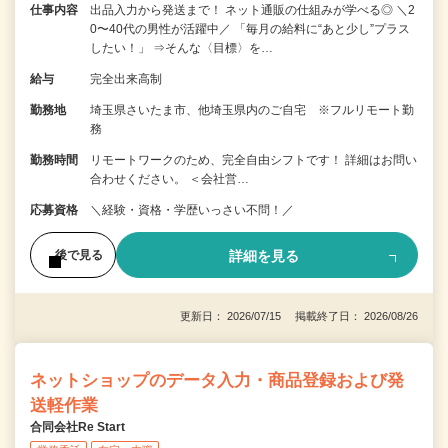
仕事内容
出品入力から発送まで！ ネット通販の仕組みが学べる◎ ＼2
0〜40代の男性が活躍中／ 「毎月の給料に“あと少し”プラス
したい！」 ⇒そんな〈目標〉を…
給与
完全出来高制
勤務地
埼玉県さいたま市、他埼玉県内のご自宅 ※フルリモート勤
務
勤務時間
リモートワークのため、完全自由シフトです！ 詳細はお問い
合わせください。 ＜会社営…
応募資格
＼経験・資格・学歴いっさい不問！／
詳細を見る
後で見る
更新日： 2026/07/15 掲載終了日： 2026/08/26
ネットショップのデータ入力・商品登録および発
送軽作業
合同会社Re Start