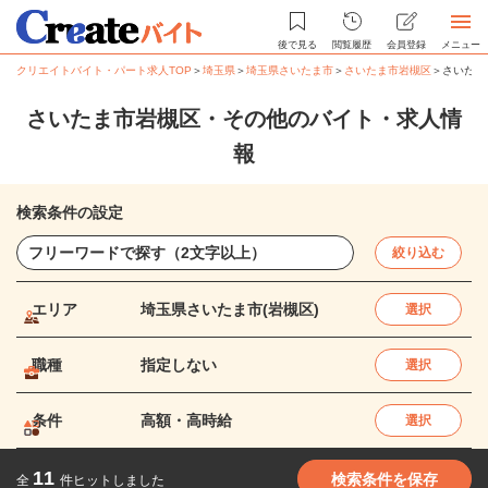
後で見る
閲覧履歴
会員登録
メニュー
クリエイトバイト・パート求人TOP
＞
埼玉県
＞
埼玉県さいたま市
＞
さいたま市岩槻区
＞
さいたま
さいたま市岩槻区・その他のバイト・求人情
報
検索条件の設定
絞り込む
エリア
埼玉県さいたま市(岩槻区)
選択
職種
指定しない
選択
条件
高額・高時給
選択
11
検索条件を保存
全
件ヒットしました