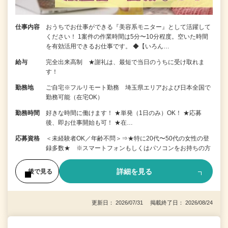
仕事内容
おうちでお仕事ができる『美容系モニター』として活躍して
ください！ 1案件の作業時間は5分〜10分程度。空いた時間
を有効活用できるお仕事です。 ◆【いろん…
給与
完全出来高制 ★謝礼は、最短で当日のうちに受け取れま
す！
勤務地
ご自宅※フルリモート勤務 埼玉県エリアおよび日本全国で
勤務可能（在宅OK）
勤務時間
好きな時間に働けます！ ★単発（1日のみ）OK！ ★応募
後、即お仕事開始も可！ ★在…
応募資格
＜未経験者OK／年齢不問＞⇒★特に20代〜50代の女性の登
録多数★ ※スマートフォンもしくはパソコンをお持ちの方
詳細を見る
後で見る
更新日： 2026/07/31 掲載終了日： 2026/08/24