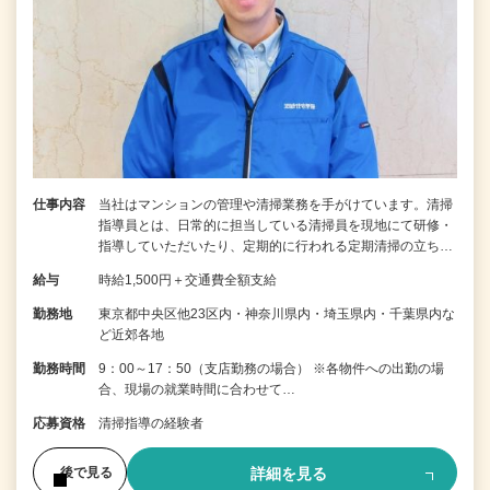
仕事内容
当社はマンションの管理や清掃業務を手がけています。清掃
指導員とは、日常的に担当している清掃員を現地にて研修・
指導していただいたり、定期的に行われる定期清掃の立ち…
給与
時給1,500円＋交通費全額支給
勤務地
東京都中央区他23区内・神奈川県内・埼玉県内・千葉県内な
ど近郊各地
勤務時間
9：00～17：50（支店勤務の場合） ※各物件への出勤の場
合、現場の就業時間に合わせて…
応募資格
清掃指導の経験者
詳細を見る
後で見る