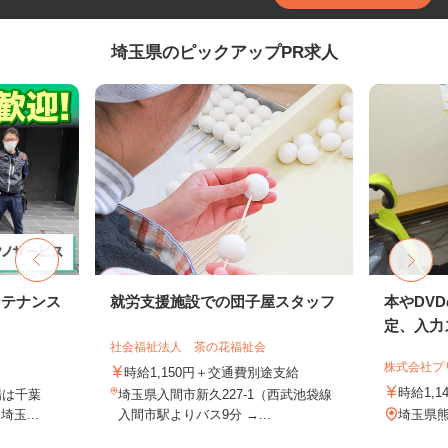
埼玉県のピックアップPR求人
ンテナンス
就労支援施設での団子屋スタッフ
本やDV
定、入力ス
社会福祉法人 茶の花福祉会
株式会社プ
時給1,150円＋交通費別途支給
時給1,1
場は千葉
埼玉県入間市新久227-1（西武池袋線
玉...
入間市駅よりバス9分 →...
埼玉県熊