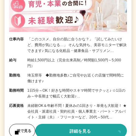
仕事内容
「このコスメ、自分の肌に合うかな？」「試してみたいけ
ど、費用が気になる…」 そんな気持ち、美容モニターで解決
できます♪ 気になる化粧品・健康食品・サプリメン…
給与
時給1,500円以上（完全出来高制／時間額1,500円～5,000
円）
勤務地
埼玉県等 ◆勤務地多数♪ご自宅やお近くの店舗で間時間に
働けます♪
勤務時間
1日5分～OK！好きな時間やスキマ時間でサクッと♪ ☆1日の
み～中長期まで幅広く大歓迎♪…
応募資格
未経験OK＆年齢不問！夏休みの1回きり・単発も大歓迎！ ★
会社員・派遣社員・契約社員・個人事業主・パート・アルバ
イト・主婦（夫）・フリーターなど、20代～50代…
詳細を見る
後で見る