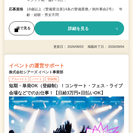
※シフト制・週2～3日…
応募資格
18歳以上（警備業法第14条の警備業務／例外事由2号） 年
齢・経験・男女不問
詳細を見る
後で見る
更新日： 2026/08/03 掲載終了日： 2026/09/04
イベントの運営サポート
株式会社シアーズ イベント事業部
アルバイト
パート
登録制
短期・単発OK（登録制）！コンサート・フェス・ライブ
会場などでのお仕事！【日給3万円×日払いOK】