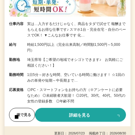
仕事内容
実は…入力するだけじゃなく、商品をタダで試せて 報酬まで
もらえるお得な仕事です♪ スマホ1台・完全在宅・自分のペー
スでOK！ ▼こんなお仕事です 化…
給与
時給1,500円以上（完全出来高制／時間額1,500円～5,000
円）
勤務地
埼玉県等【ご希望の地域でオシゴトできます♪ お気軽にご
相談ください！】
勤務時間
1日5分～好きな時間、空いている時間に働けます！ ☆1回の
みの単発や短期～中長期まで…
応募資格
◎PC・スマートフォンをお持ちの方（※アンケートに必要
なため） ◎未経験者大歓迎！ ◎20代、30代、40代、50代の
女性の登録多数 ◎年齢不問
詳細を見る
後で見る
更新日： 2026/07/23 掲載終了日： 2026/08/30