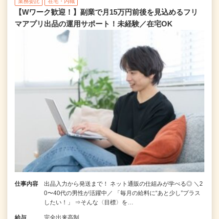
業務委託
在宅・内職
【Wワーク歓迎！】副業で月15万円前後を見込めるフリ
マアプリ出品の運用サポート！未経験／在宅OK
仕事内容
出品入力から発送まで！ ネット通販の仕組みが学べる◎ ＼2
0〜40代の男性が活躍中／ 「毎月の給料に“あと少し”プラス
したい！」 ⇒そんな〈目標〉を…
給与
完全出来高制