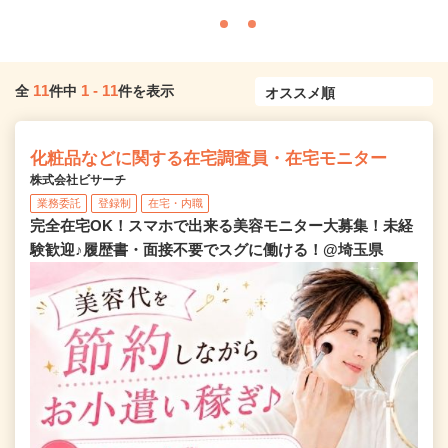
11
1
-
11
全
件中
件を表示
化粧品などに関する在宅調査員・在宅モニター
株式会社ビサーチ
業務委託
登録制
在宅・内職
完全在宅OK！スマホで出来る美容モニター大募集！未経
験歓迎♪履歴書・面接不要でスグに働ける！@埼玉県