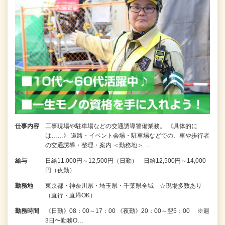
仕事内容
工事現場や駐車場などの交通誘導警備業務。 《具体的に
は……》 道路・イベント会場・駐車場などでの、車や歩行者
の交通誘導・整理・案内 ＜勤務地＞ …
給与
日給11,000円～12,500円（日勤） 日給12,500円～14,000
円（夜勤）
勤務地
東京都・神奈川県・埼玉県・千葉県全域 ☆現場多数あり
（直行・直帰OK）
勤務時間
《日勤》08：00～17：00 《夜勤》20：00～翌5：00 ※週
3日〜勤務O…