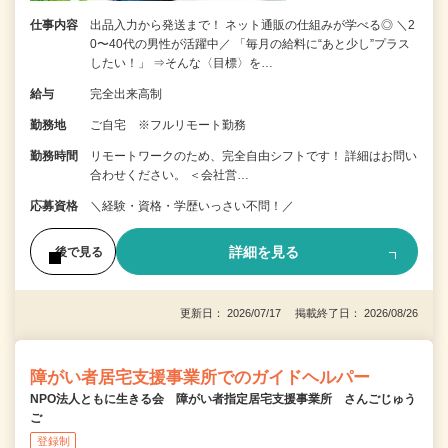
仕事内容
出品入力から発送まで！ ネット通販の仕組みが学べる◎ ＼2
0〜40代の男性が活躍中／ 「毎月の給料に“あと少し”プラス
したい！」 ⇒そんな〈目標〉を…
給与
完全出来高制
勤務地
ご自宅 ※フルリモート勤務
勤務時間
リモートワークのため、完全自由シフトです！ 詳細はお問い
合わせください。 ＜会社営…
応募資格
＼経験・資格・学歴いっさい不問！／
詳細を見る
後で見る
更新日： 2026/07/17 掲載終了日： 2026/08/26
障がい者居宅支援事業所でのガイドヘルパー
NPO法人ともに生きる会 障がい者指定居宅支援事業所 さんごじゅう
ご
登録制