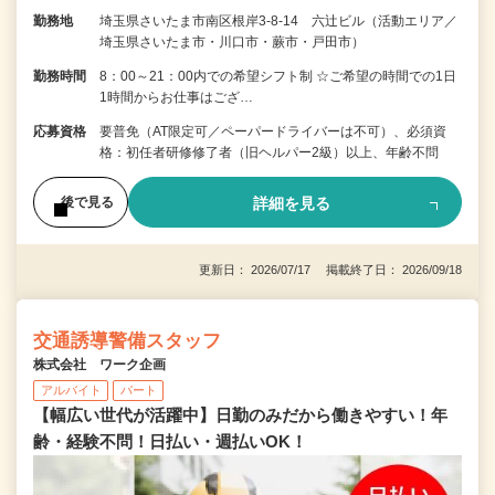
勤務地
埼玉県さいたま市南区根岸3-8-14 六辻ビル（活動エリア／
埼玉県さいたま市・川口市・蕨市・戸田市）
勤務時間
8：00～21：00内での希望シフト制 ☆ご希望の時間での1日
1時間からお仕事はござ…
応募資格
要普免（AT限定可／ペーパードライバーは不可）、必須資
格：初任者研修修了者（旧ヘルパー2級）以上、年齢不問
詳細を見る
後で見る
更新日： 2026/07/17 掲載終了日： 2026/09/18
交通誘導警備スタッフ
株式会社 ワーク企画
アルバイト
パート
【幅広い世代が活躍中】日勤のみだから働きやすい！年
齢・経験不問！日払い・週払いOK！