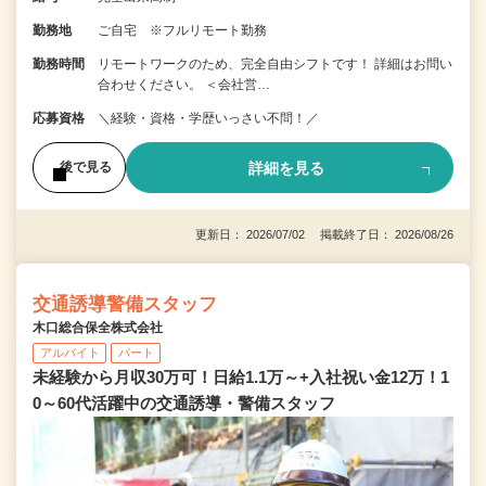
勤務地
ご自宅 ※フルリモート勤務
勤務時間
リモートワークのため、完全自由シフトです！ 詳細はお問い
合わせください。 ＜会社営…
応募資格
＼経験・資格・学歴いっさい不問！／
詳細を見る
後で見る
更新日： 2026/07/02 掲載終了日： 2026/08/26
交通誘導警備スタッフ
木口総合保全株式会社
アルバイト
パート
未経験から月収30万可！日給1.1万～+入社祝い金12万！1
0～60代活躍中の交通誘導・警備スタッフ