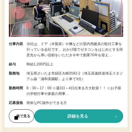
仕事内容
当社は、ドア（木製扉）や襖などの室内用建具の取付工事を
行っている会社です。 おかげ様でゼネコンをはじめとする得
意先から厚い信頼をいただき今年で創業70年を迎え…
給与
時給1,200円以上
勤務地
埼玉県さいたま市緑区大崎3592-2（埼玉高速鉄道埼玉スタジ
アム線「浦和美園駅」より車で3分）
勤務時間
8：30～17：00 ☆週3日～4日出来る方大歓迎！！ ☆お子様
の学校行事や家庭の用事…
応募資格
簡単なPC操作ができる方
詳細を見る
後で見る