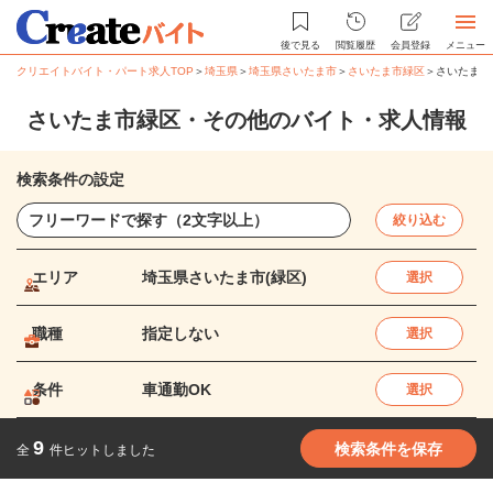
後で見る
閲覧履歴
会員登録
メニュー
クリエイトバイト・パート求人TOP
＞
埼玉県
＞
埼玉県さいたま市
＞
さいたま市緑区
＞
さいたま市
さいたま市緑区・その他のバイト・求人情報
検索条件の設定
絞り込む
エリア
埼玉県さいたま市(緑区)
選択
職種
指定しない
選択
条件
車通勤OK
選択
9
検索条件を保存
全
件ヒットしました