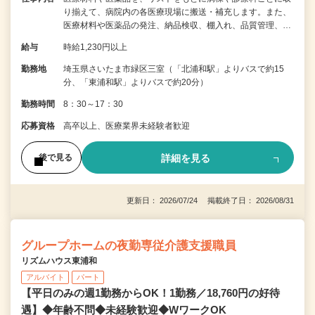
り揃えて、病院内の各医療現場に搬送・補充します。また、
医療材料や医薬品の発注、納品検収、棚入れ、品質管理、…
給与
時給1,230円以上
勤務地
埼玉県さいたま市緑区三室（「北浦和駅」よりバスで約15
分、「東浦和駅」よりバスで約20分）
勤務時間
8：30～17：30
応募資格
高卒以上、医療業界未経験者歓迎
詳細を見る
後で見る
更新日： 2026/07/24 掲載終了日： 2026/08/31
グループホームの夜勤専従介護支援職員
リズムハウス東浦和
アルバイト
パート
【平日のみの週1勤務からOK！1勤務／18,760円の好待
遇】◆年齢不問◆未経験歓迎◆WワークOK