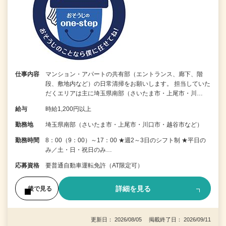
仕事内容
マンション・アパートの共有部（エントランス、廊下、階
段、敷地内など）の日常清掃をお願いします。 担当していた
だくエリアは主に埼玉県南部（さいたま市・上尾市・川…
給与
時給1,200円以上
勤務地
埼玉県南部（さいたま市・上尾市・川口市・越谷市など）
勤務時間
8：00（9：00）～17：00 ★週2～3日のシフト制 ★平日の
み／土・日・祝日のみ…
応募資格
要普通自動車運転免許（AT限定可）
詳細を見る
後で見る
更新日： 2026/08/05 掲載終了日： 2026/09/11