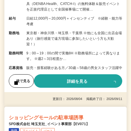
具（DENBA Health、CATCH-I）の無料体験＆販売イベント
を正規代理店として全国催事場にて開催…
給与
日給12,000円～20,000円＋インセンティブ ※経験・能力等
考慮
勤務地
東京都・神奈川県・埼玉県・千葉県 ※他にも全国に出店会場
あり（旅行感覚で遠方現場に参加したいという方も大歓
迎！）
勤務時間
9：00～19：00の間で実働8H ※勤務場所によって異なりま
す。 ※週2～3日程度か…
応募資格
販売・接客経験がある方／30歳～58歳の男女スタッフ活躍中
詳細を見る
後で見る
更新日： 2026/08/04 掲載終了日： 2026/09/11
ショッピングモールの駐車場誘導
SPD株式会社 埼玉支社_イベント事業部【EV071】
注目
アルバイト
パート