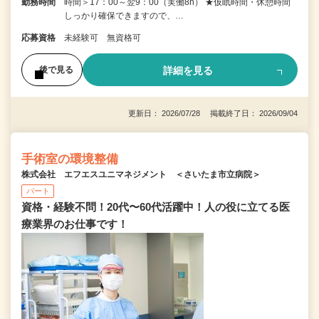
勤務時間
時間＞17：00～翌9：00（実働8h） ★仮眠時間・休憩時間
しっかり確保できますので、…
応募資格
未経験可 無資格可
詳細を見る
後で見る
更新日： 2026/07/28 掲載終了日： 2026/09/04
手術室の環境整備
株式会社 エフエスユニマネジメント ＜さいたま市立病院＞
パート
資格・経験不問！20代〜60代活躍中！人の役に立てる医
療業界のお仕事です！