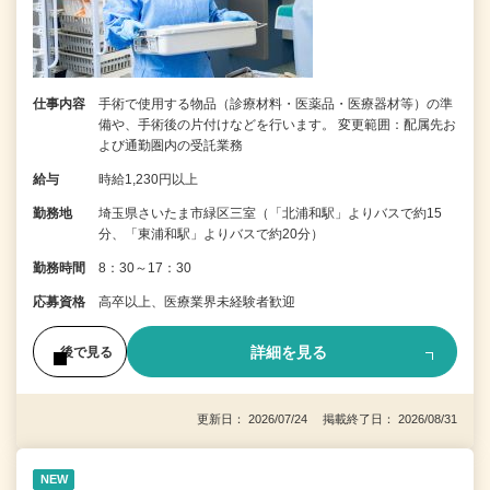
仕事内容
手術で使用する物品（診療材料・医薬品・医療器材等）の準
備や、手術後の片付けなどを行います。 変更範囲：配属先お
よび通勤圏内の受託業務
給与
時給1,230円以上
勤務地
埼玉県さいたま市緑区三室（「北浦和駅」よりバスで約15
分、「東浦和駅」よりバスで約20分）
勤務時間
8：30～17：30
応募資格
高卒以上、医療業界未経験者歓迎
詳細を見る
後で見る
更新日： 2026/07/24 掲載終了日： 2026/08/31
NEW