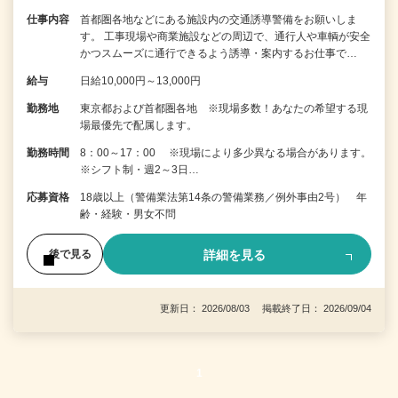
仕事内容
首都圏各地などにある施設内の交通誘導警備をお願いしま
す。 工事現場や商業施設などの周辺で、通行人や車輌が安全
かつスムーズに通行できるよう誘導・案内するお仕事で…
給与
日給10,000円～13,000円
勤務地
東京都および首都圏各地 ※現場多数！あなたの希望する現
場最優先で配属します。
勤務時間
8：00～17：00 ※現場により多少異なる場合があります。
※シフト制・週2～3日…
応募資格
18歳以上（警備業法第14条の警備業務／例外事由2号） 年
齢・経験・男女不問
詳細を見る
後で見る
更新日： 2026/08/03 掲載終了日： 2026/09/04
1