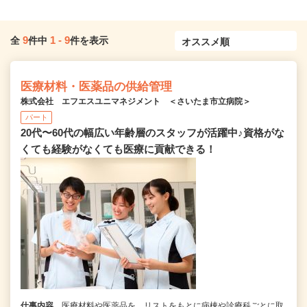
9
1
-
9
全
件中
件を表示
医療材料・医薬品の供給管理
株式会社 エフエスユニマネジメント ＜さいたま市立病院＞
パート
20代〜60代の幅広い年齢層のスタッフが活躍中♪資格がな
くても経験がなくても医療に貢献できる！
仕事内容
医療材料や医薬品を、リストをもとに病棟や診療科ごとに取