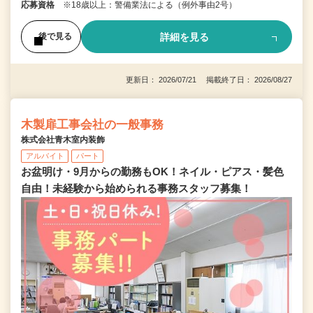
応募資格
※18歳以上：警備業法による（例外事由2号）
詳細を見る
後で見る
更新日： 2026/07/21 掲載終了日： 2026/08/27
木製扉工事会社の一般事務
株式会社青木室内装飾
アルバイト
パート
お盆明け・9月からの勤務もOK！ネイル・ピアス・髪色
自由！未経験から始められる事務スタッフ募集！