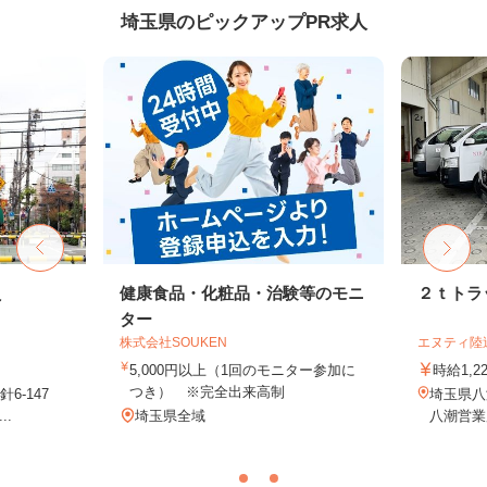
埼玉県のピックアップPR求人
員
健康食品・化粧品・治験等のモニ
２ｔトラ
ター
株式会社SOUKEN
エヌティ陸
5,000円以上（1回のモニター参加に
時給1,2
つき） ※完全出来高制
6-147
埼玉県八潮
..
埼玉県全域
八潮営業