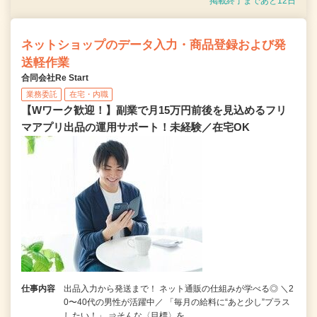
掲載終了まであと12日
ネットショップのデータ入力・商品登録および発
送軽作業
合同会社Re Start
業務委託
在宅・内職
【Wワーク歓迎！】副業で月15万円前後を見込めるフリ
マアプリ出品の運用サポート！未経験／在宅OK
仕事内容
出品入力から発送まで！ ネット通販の仕組みが学べる◎ ＼2
0〜40代の男性が活躍中／ 「毎月の給料に“あと少し”プラス
したい！」 ⇒そんな〈目標〉を…