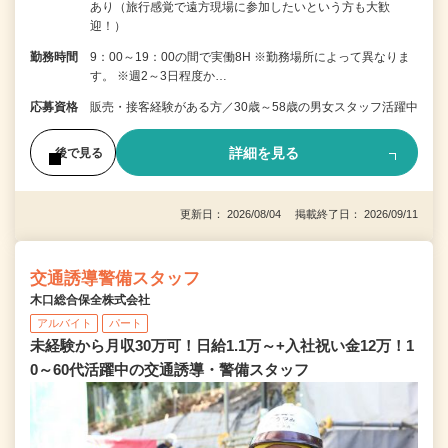
あり（旅行感覚で遠方現場に参加したいという方も大歓
迎！）
勤務時間
9：00～19：00の間で実働8H ※勤務場所によって異なりま
す。 ※週2～3日程度か…
応募資格
販売・接客経験がある方／30歳～58歳の男女スタッフ活躍中
詳細を見る
後で見る
更新日： 2026/08/04 掲載終了日： 2026/09/11
交通誘導警備スタッフ
木口総合保全株式会社
アルバイト
パート
未経験から月収30万可！日給1.1万～+入社祝い金12万！1
0～60代活躍中の交通誘導・警備スタッフ