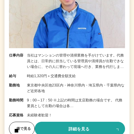
仕事内容
当社はマンションの管理や清掃業務を手がけています。代務
員とは、日常的に担当している管理員や清掃員が出勤できな
い場合に、その人に替わって現場へ行き、業務を代行しま…
給与
時給1,320円＋交通費全額支給
勤務地
東京都中央区他23区内・神奈川県内・埼玉県内・千葉県内な
ど近郊各地
勤務時間
9：00～17：50 ※上記の時間は支店勤務の場合です。 代務
要員として出勤の場合は各…
応募資格
未経験者歓迎！
詳細を見る
後で見る