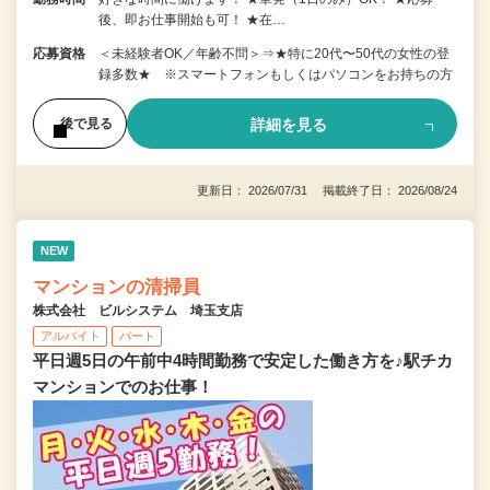
後、即お仕事開始も可！ ★在…
応募資格
＜未経験者OK／年齢不問＞⇒★特に20代〜50代の女性の登
録多数★ ※スマートフォンもしくはパソコンをお持ちの方
詳細を見る
後で見る
更新日： 2026/07/31 掲載終了日： 2026/08/24
NEW
マンションの清掃員
株式会社 ビルシステム 埼玉支店
アルバイト
パート
平日週5日の午前中4時間勤務で安定した働き方を♪駅チカ
マンションでのお仕事！