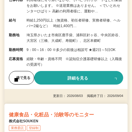
仕事内容
利用者様に寄り添いながら、リハビリのサポートなどの業務
をお願いします。 ※送迎業務はありません。 ＜でいとれセ
ンターひばり＞ 高齢の利用者様に、運動や…
給与
時給1,250円以上（無資格、初任者研修、実務者研修、ヘル
パー2級など） 時給1,400円…
勤務地
埼玉県さいたま市南区鹿手袋、浦和区針ヶ谷、中央区鈴谷、
大宮区（三橋、大成町、寿能町）、北区本郷町
勤務時間
9：00～16：00 ※多少の前後は相談可 ★週2日～5日OK
応募資格
経験・年齢・資格不問 ※認知症介護基礎研修以上（入職後
の受講可）
詳細を見る
後で見る
更新日： 2026/08/03 掲載終了日： 2026/09/04
健康食品・化粧品・治験等のモニター
株式会社SOUKEN
業務委託
登録制