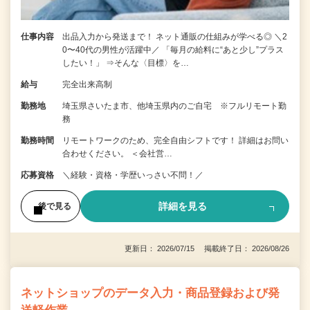
仕事内容
出品入力から発送まで！ ネット通販の仕組みが学べる◎ ＼2
0〜40代の男性が活躍中／ 「毎月の給料に“あと少し”プラス
したい！」 ⇒そんな〈目標〉を…
給与
完全出来高制
勤務地
埼玉県さいたま市、他埼玉県内のご自宅 ※フルリモート勤
務
勤務時間
リモートワークのため、完全自由シフトです！ 詳細はお問い
合わせください。 ＜会社営…
応募資格
＼経験・資格・学歴いっさい不問！／
詳細を見る
後で見る
更新日： 2026/07/15 掲載終了日： 2026/08/26
ネットショップのデータ入力・商品登録および発