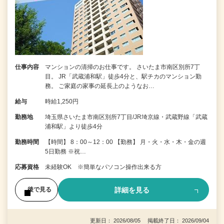
仕事内容
マンションの清掃のお仕事です。 さいたま市南区別所7丁
目。 JR「武蔵浦和駅」徒歩4分と、駅チカのマンション勤
務。 ご家庭の家事の延長上のようなお…
給与
時給1,250円
勤務地
埼玉県さいたま市南区別所7丁目/JR埼京線・武蔵野線「武蔵
浦和駅」より徒歩4分
勤務時間
【時間】 8：00～12：00 【勤務】 月・火・水・木・金の週
5日勤務 ※祝…
応募資格
未経験OK ※簡単なパソコン操作出来る方
詳細を見る
後で見る
更新日： 2026/08/05 掲載終了日： 2026/09/04