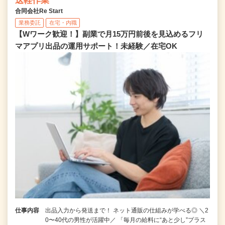
送軽作業
合同会社Re Start
業務委託
在宅・内職
【Wワーク歓迎！】副業で月15万円前後を見込めるフリ
マアプリ出品の運用サポート！未経験／在宅OK
仕事内容
出品入力から発送まで！ ネット通販の仕組みが学べる◎ ＼2
0〜40代の男性が活躍中／ 「毎月の給料に“あと少し”プラス