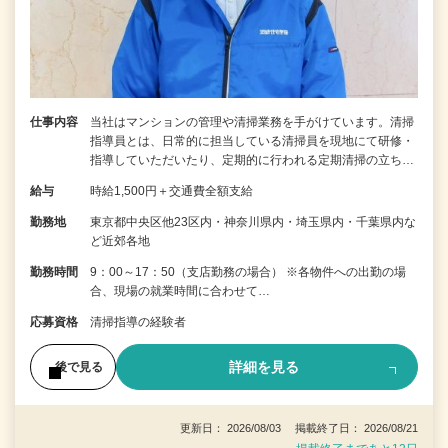
仕事内容
当社はマンションの管理や清掃業務を手がけています。清掃
指導員とは、日常的に担当している清掃員を現地にて研修・
指導していただいたり、定期的に行われる定期清掃の立ち…
給与
時給1,500円＋交通費全額支給
勤務地
東京都中央区他23区内・神奈川県内・埼玉県内・千葉県内な
ど近郊各地
勤務時間
9：00～17：50（支店勤務の場合） ※各物件への出勤の場
合、現場の就業時間に合わせて…
応募資格
清掃指導の経験者
詳細を見る
後で見る
更新日： 2026/08/03 掲載終了日： 2026/08/21