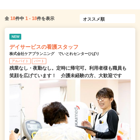
18
1
-
18
全
件中
件を表示
NEW
デイサービスの看護スタッフ
株式会社ケアプランニング でいとれセンターひばり
アルバイト
パート
残業なし・夜勤なし。定時に帰宅可。利用者様も職員も
笑顔を広げています！ 介護未経験の方、大歓迎です