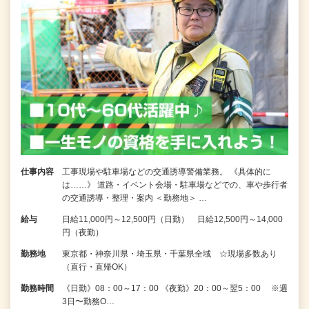
仕事内容
工事現場や駐車場などの交通誘導警備業務。 《具体的に
は……》 道路・イベント会場・駐車場などでの、車や歩行者
の交通誘導・整理・案内 ＜勤務地＞ …
給与
日給11,000円～12,500円（日勤） 日給12,500円～14,000
円（夜勤）
勤務地
東京都・神奈川県・埼玉県・千葉県全域 ☆現場多数あり
（直行・直帰OK）
勤務時間
《日勤》08：00～17：00 《夜勤》20：00～翌5：00 ※週
3日〜勤務O…