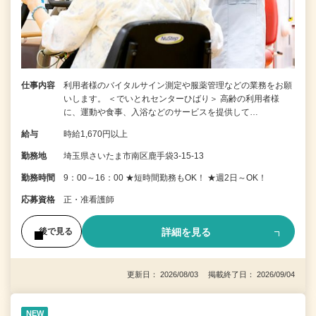
仕事内容
利用者様のバイタルサイン測定や服薬管理などの業務をお願
いします。 ＜でいとれセンターひばり＞ 高齢の利用者様
に、運動や食事、入浴などのサービスを提供して…
給与
時給1,670円以上
勤務地
埼玉県さいたま市南区鹿手袋3-15-13
勤務時間
9：00～16：00 ★短時間勤務もOK！ ★週2日～OK！
応募資格
正・准看護師
詳細を見る
後で見る
更新日： 2026/08/03 掲載終了日： 2026/09/04
NEW