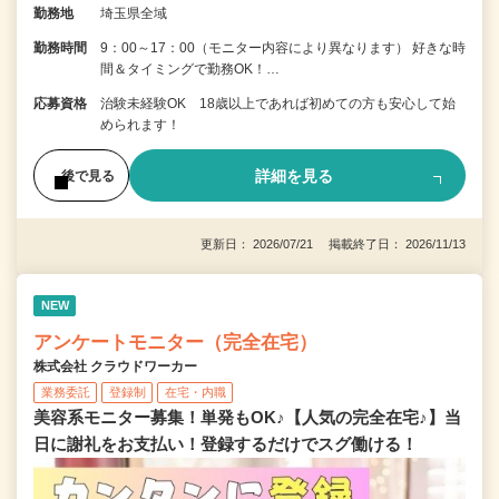
勤務地
埼玉県全域
勤務時間
9：00～17：00（モニター内容により異なります） 好きな時
間＆タイミングで勤務OK！…
応募資格
治験未経験OK 18歳以上であれば初めての方も安心して始
められます！
詳細を見る
後で見る
更新日： 2026/07/21 掲載終了日： 2026/11/13
NEW
アンケートモニター（完全在宅）
株式会社 クラウドワーカー
業務委託
登録制
在宅・内職
美容系モニター募集！単発もOK♪【人気の完全在宅♪】当
日に謝礼をお支払い！登録するだけでスグ働ける！