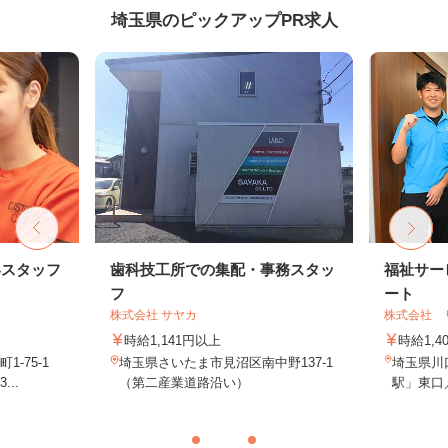
埼玉県のピックアップPR求人
客スタッフ
歯科技工所での集配・事務スタッ
福祉サー
フ
ート
株式会社 サヤカ
株式会社 
時給1,141円以上
時給1,4
-75-1
埼玉県さいたま市見沼区南中野137-1
埼玉県川口
..
（第二産業道路沿い）
駅」東口／