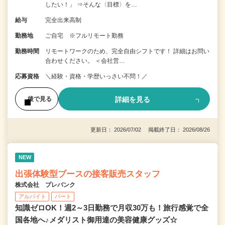
したい！」 ⇒そんな〈目標〉を…
給与
完全出来高制
勤務地
ご自宅 ※フルリモート勤務
勤務時間
リモートワークのため、完全自由シフトです！ 詳細はお問い
合わせください。 ＜会社営…
応募資格
＼経験・資格・学歴いっさい不問！／
詳細を見る
後で見る
更新日： 2026/07/02 掲載終了日： 2026/08/26
NEW
出張体験型ブースの接客販売スタッフ
株式会社 プレバンク
アルバイト
パート
知識ゼロOK！週2～3日勤務で月収30万も！旅行感覚で全
国各地へ♪メダリスト御用達の美容健康グッズ☆