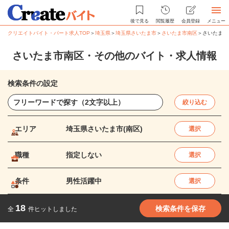
後で見る
閲覧履歴
会員登録
メニュー
クリエイトバイト・パート求人TOP
＞
埼玉県
＞
埼玉県さいたま市
＞
さいたま市南区
＞
さいたま市
さいたま市南区・その他のバイト・求人情報
検索条件の設定
絞り込む
エリア
埼玉県さいたま市(南区)
選択
職種
指定しない
選択
条件
男性活躍中
選択
18
検索条件を保存
全
件ヒットしました