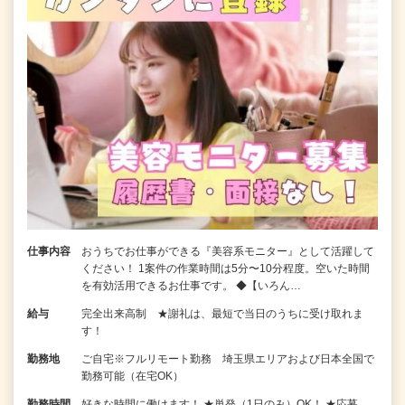
仕事内容
おうちでお仕事ができる『美容系モニター』として活躍して
ください！ 1案件の作業時間は5分〜10分程度。空いた時間
を有効活用できるお仕事です。 ◆【いろん…
給与
完全出来高制 ★謝礼は、最短で当日のうちに受け取れま
す！
勤務地
ご自宅※フルリモート勤務 埼玉県エリアおよび日本全国で
勤務可能（在宅OK）
勤務時間
好きな時間に働けます！ ★単発（1日のみ）OK！ ★応募