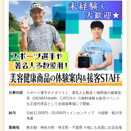
仕事内容
スポーツ選手やメダリスト、著名人も数多く御用達の健康器
具（DENBA Health、CATCH-I）の無料体験＆販売イベント
を正規代理店として全国催事場にて開催…
給与
日給12,000円～20,000円＋インセンティブ ※経験・能力等
考慮
勤務地
東京都・神奈川県・埼玉県・千葉県 ※他にも全国に出店会場