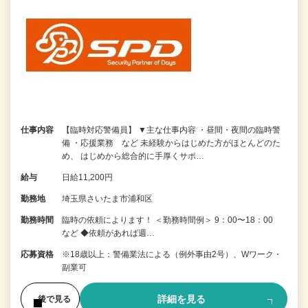
仕事内容
【臨時対応警備員】 ▼主な仕事内容 ・昼間・夜間の臨時警
備 ・応援業務 など 未経験からはじめた方がほとんどのた
め、 はじめから総合的に手厚くサポ…
給与
日給11,200円
勤務地
埼玉県さいたま市浦和区
勤務時間
臨時の依頼によります！ ＜勤務時間例＞ 9：00〜18：00
など ◆依頼があれば週…
応募資格
※18歳以上：警備業法による（例外事由2号）、Wワーク・
副業可
詳細を見る
後で見る