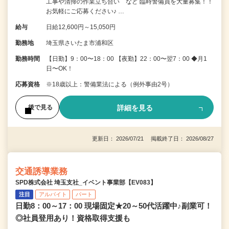
工事や清掃の作業立ち合い など 臨時警備員を大量募集！！
お気軽にご応募ください♪ …
給与
日給12,600円～15,050円
勤務地
埼玉県さいたま市浦和区
勤務時間
【日勤】9：00〜18：00 【夜勤】22：00〜翌7：00 ◆月1
日〜OK！
応募資格
※18歳以上：警備業法による（例外事由2号）
詳細を見る
後で見る
更新日： 2026/07/21 掲載終了日： 2026/08/27
交通誘導業務
SPD株式会社 埼玉支社_イベント事業部【EV083】
注目
アルバイト
パート
日勤8：00～17：00 現場固定★20～50代活躍中♪副業可！
◎社員登用あり！資格取得支援も