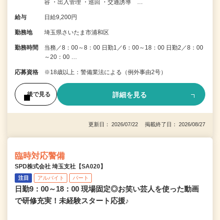
容 ・出入管理 ・巡回 ・交通誘導 …
給与
日給9,200円
勤務地
埼玉県さいたま市浦和区
勤務時間
当務／8：00～8：00 日勤1／6：00～18：00 日勤2／8：00
～20：00 …
応募資格
※18歳以上：警備業法による（例外事由2号）
詳細を見る
後で見る
更新日： 2026/07/22 掲載終了日： 2026/08/27
臨時対応警備
SPD株式会社 埼玉支社【SA020】
注目
アルバイト
パート
日勤9：00～18：00 現場固定◎お笑い芸人を使った動画
で研修充実！未経験スタート応援♪