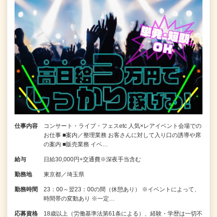
仕事内容
コンサート・ライブ・フェスetc 人気×レアイベント会場での
お仕事 ■案内／整理業務 お客さんに対して入り口の誘導や席
の案内 ■販売業務 イベ…
給与
日給30,000円+交通費※深夜手当含む
勤務地
東京都／埼玉県
勤務時間
23：00～翌23：00の間（休憩あり） ※イベントによって、
時間帯の変動あり ※一定…
応募資格
18歳以上（労働基準法第61条による）、経験・学歴は一切不