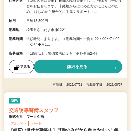
仕事内容
【臨時の巡回警備】 夜間の臨時警備として、作業立ち合いな
どをお任せします。 未経験からはじめた方がほとんどのた
め、 はじめから総合的に手厚くサポート！…
給与
日給13,300円
勤務地
埼玉県さいたま市浦和区
勤務時間
依頼時間によります。 ＜勤務時間の一例＞ 22：00〜7：00
など ◆月1…
応募資格
※18歳以上：警備業法による（例外事由2号）
詳細を見る
後で見る
更新日： 2026/07/21 掲載終了日： 2026/08/27
NEW
交通誘導警備スタッフ
株式会社 ワーク企画
アルバイト
パート
【幅広い世代が活躍中】日勤のみだから働きやすい！年