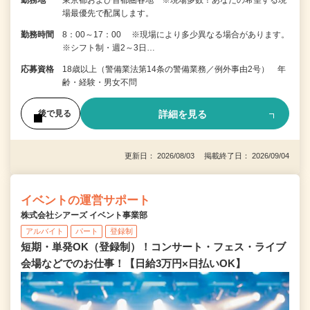
場最優先で配属します。
勤務時間
8：00～17：00 ※現場により多少異なる場合があります。
※シフト制・週2～3日…
応募資格
18歳以上（警備業法第14条の警備業務／例外事由2号） 年
齢・経験・男女不問
詳細を見る
後で見る
更新日： 2026/08/03 掲載終了日： 2026/09/04
イベントの運営サポート
株式会社シアーズ イベント事業部
アルバイト
パート
登録制
短期・単発OK（登録制）！コンサート・フェス・ライブ
会場などでのお仕事！【日給3万円×日払いOK】