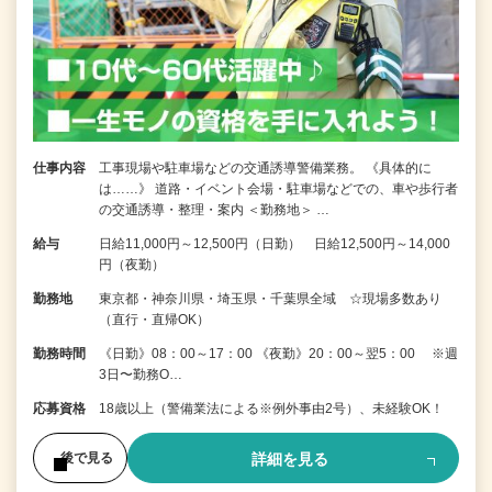
仕事内容
工事現場や駐車場などの交通誘導警備業務。 《具体的に
は……》 道路・イベント会場・駐車場などでの、車や歩行者
の交通誘導・整理・案内 ＜勤務地＞ …
給与
日給11,000円～12,500円（日勤） 日給12,500円～14,000
円（夜勤）
勤務地
東京都・神奈川県・埼玉県・千葉県全域 ☆現場多数あり
（直行・直帰OK）
勤務時間
《日勤》08：00～17：00 《夜勤》20：00～翌5：00 ※週
3日〜勤務O…
応募資格
18歳以上（警備業法による※例外事由2号）、未経験OK！
詳細を見る
後で見る