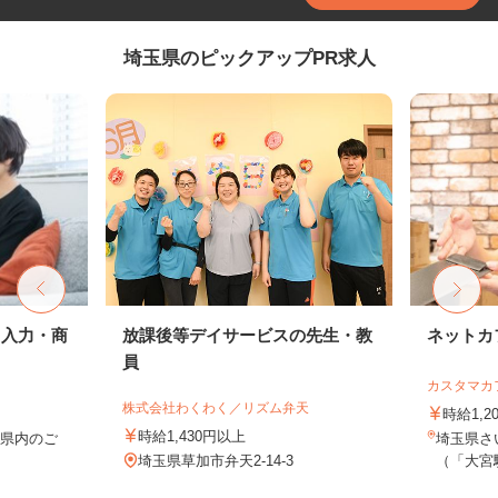
埼玉県のピックアップPR求人
タ入力・商
放課後等デイサービスの先生・教
ネットカ
員
カスタマカ
株式会社わくわく／リズム弁天
時給1,2
時給1,430円以上
玉県内のご
埼玉県さい
務
埼玉県草加市弁天2-14-3
（「大宮駅