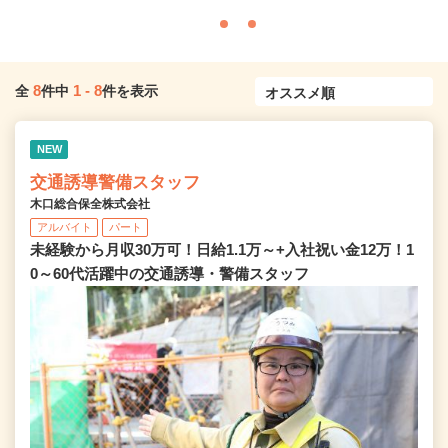
8
1
-
8
全
件中
件を表示
NEW
交通誘導警備スタッフ
木口総合保全株式会社
アルバイト
パート
未経験から月収30万可！日給1.1万～+入社祝い金12万！1
0～60代活躍中の交通誘導・警備スタッフ