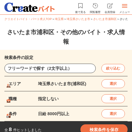
後で見る
閲覧履歴
会員登録
メニュー
クリエイトバイト・パート求人TOP
＞
埼玉県
＞
埼玉県さいたま市
＞
さいたま市浦和区
＞
さいたま
さいたま市浦和区・その他のバイト・求人情
報
検索条件の設定
絞り込む
エリア
埼玉県さいたま市(浦和区)
選択
職種
指定しない
選択
条件
日給 8000円以上
選択
8
検索条件を保存
全
件ヒットしました