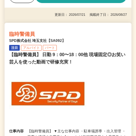
更新日： 2026/07/21 掲載終了日： 2026/08/27
臨時警備員
SPD株式会社 埼玉支社【SA092】
注目
アルバイト
パート
【臨時警備員】 日勤 9：00〜18：00他 現場固定◎お笑い
芸人を使った動画で研修充実！
仕事内容
【臨時警備員】 ▼主な仕事内容 ・駐車場誘導 ・出入管理 ・